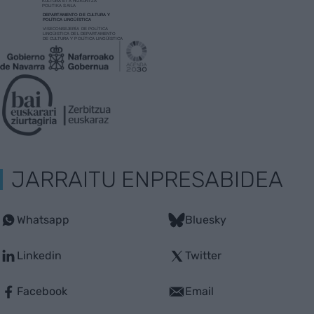
JARRAITU ENPRESABIDEA
Whatsapp
Bluesky
Linkedin
Twitter
Facebook
Email