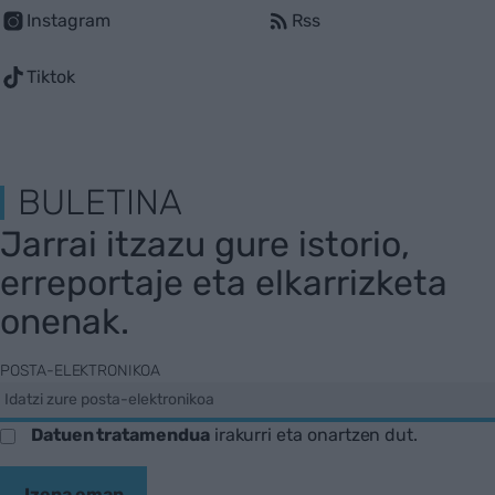
Instagram
Rss
Tiktok
BULETINA
Jarrai itzazu gure istorio,
erreportaje eta elkarrizketa
onenak.
POSTA-ELEKTRONIKOA
Datuen tratamendua
irakurri eta onartzen dut.
Izena eman