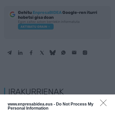
Gehitu
EnpresaBIDEA
Google-ren iturri
hobetsi gisa doan
Egon zaitez azken berriekin informatuta
AKTIBATU ORAIN
IRAKURRIENAK
www.enpresabidea.eus -
Do Not Process My
Personal Information