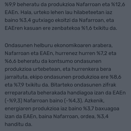
%9,9 beheratu da produkzioa Nafarroan eta %12,6
EAEn. Hala, urteko lehen lau hilabeteetan iaz
baino %3,4 gutxiago ekoitzi da Nafarroan, eta
EAEren kasuan ere zenbatekoa %1,6 txikitu da.
Ondasunen helburu ekonomikoaren arabera,
Nafarroan eta EAEn, hurrenez hurren %7,2 eta
%6,6 beheratu da kontsumo ondasunen
produkzioa urtebetean, eta hurrenkera bera
jarraituta, ekipo ondasunen produkzioa ere %8,6
eta %7,9 txikitu da. Bitarteko ondasunen zifrak
erreparatuta beherakada handiagoa izan da EAEn
(-%9,3) Nafarroan baino (-%4,3). Azkenik,
energiaren produkzioa iaz baino %3,7 baxuagoa
izan da EAEn, baina Nafarroan, ordea, %3,4
handitu da.