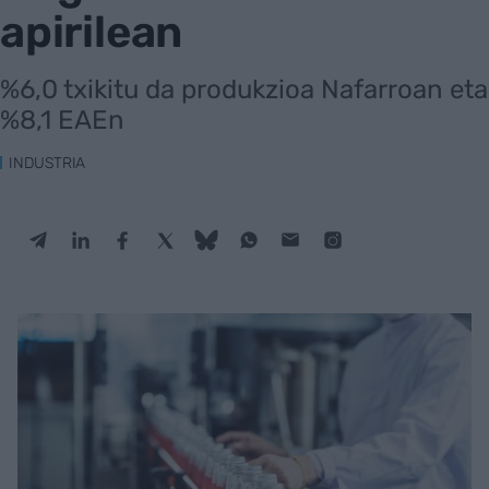
apirilean
%6,0 txikitu da produkzioa Nafarroan eta
%8,1 EAEn
INDUSTRIA