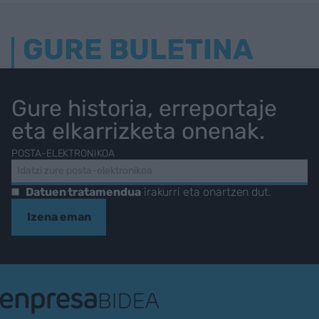
GURE BULETINA
Gure historia, erreportaje
eta elkarrizketa onenak.
POSTA-ELEKTRONIKOA
Datuen tratamendua
irakurri eta onartzen dut.
Izena eman