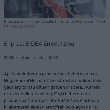
Energiaren ekoizpena soilik handitu da Nafarroan, %3,4
| Argazkia: iStock
EnpresaBIDEA Erredakzioa
2025eko ekainaren 4a - 12:02
Apirilean industria produkzioak behera egin du
Hego Euskal Herrian, INE estatistika erakundeak
gaur argitaratu dituen datuen arabera. Aurreko
urteko apirilaren aldean, %6,0 beheratu da
produkzioa Nafarroan eta %8,1 EAEn. Martxoko
hilabetearen aldean ere zifrak baxuagoak dira: