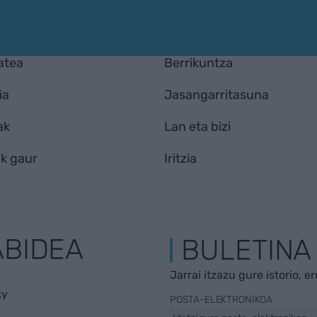
atea
Berrikuntza
ia
Jasangarritasuna
ak
Lan eta bizi
k gaur
Iritzia
ABIDEA
BULETINA
Jarrai itzazu gure istorio, e
ky
POSTA-ELEKTRONIKOA