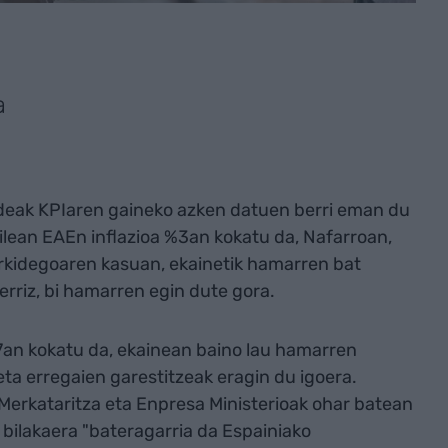
a
ndeak KPIaren gaineko azken datuen berri eman du
ilean EAEn inflazioa %3an kokatu da, Nafarroan,
Erkidegoaren kasuan, ekainetik hamarren bat
erriz, bi hamarren egin dute gora.
,7an kokatu da, ekainean baino lau hamarren
eta erregaien garestitzeak eragin du igoera.
erkataritza eta Enpresa Ministerioak ohar batean
bilakaera "bateragarria da Espainiako