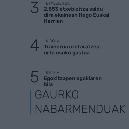
ETXEBIZITZA
2.853 etxebizitza saldu
dira ekainean Hego Euskal
Herrian
KIROLA
Trainerua uretaratzea,
urte osoko gastua
IRITZIA
Egokitzapen egokiaren
bila
GAURKO
NABARMENDUAK