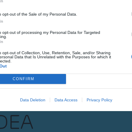
In
LETINA
Gure h
o opt-out of the Sale of my Personal Data.
In
eta el
to opt-out of processing my Personal Data for Targeted
ing.
POSTA-ELEKTRONI
In
o opt-out of Collection, Use, Retention, Sale, and/or Sharing
Datuen trat
ersonal Data that Is Unrelated with the Purposes for which it
lected.
Izena eman
Out
CONFIRM
Data Deletion
Data Access
Privacy Policy