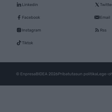
Linkedin
Twitte
Facebook
Email
Instagram
Rss
Tiktok
© EnpresaBIDEA 2026
Pribatutasun politika
Lege-oh