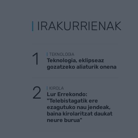
IRAKURRIENAK
TEKNOLOGIA
Teknologia, eklipseaz
gozatzeko aliaturik onena
KIROLA
Lur Errekondo:
"Telebistagatik ere
ezagutuko nau jendeak,
baina kirolaritzat daukat
neure burua"