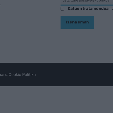
r
Datuen tratamendua
ir
Izena eman
arra
Cookie Politika