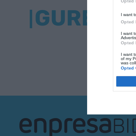
Opted 
GURE BU
I want t
Opted 
I want 
Advertis
Opted 
I want t
of my P
was col
Opted 