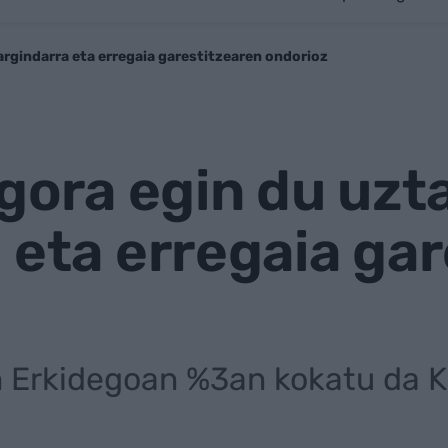
 argindarra eta erregaia garestitzearen ondorioz
 gora egin du uzta
 eta erregaia ga
Erkidegoan %3an kokatu da KPI