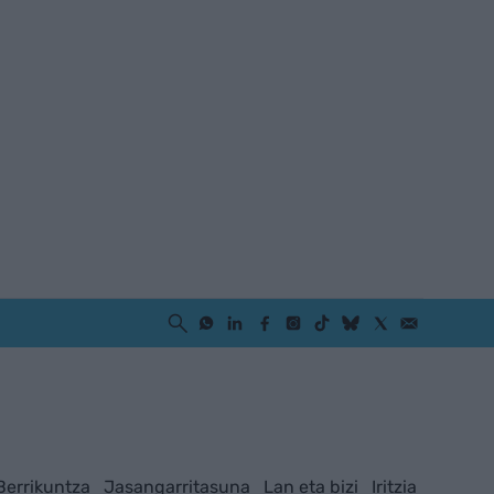
Berrikuntza
Jasangarritasuna
Lan eta bizi
Iritzia