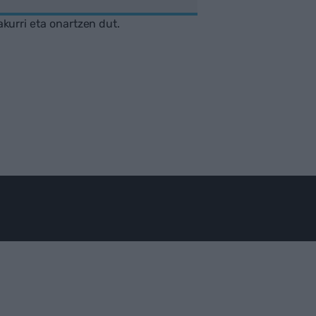
akurri eta onartzen dut.