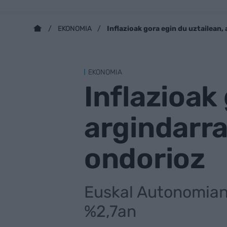
Inflazioak gora egin du uztailean,
EKONOMIA
EKONOMIA
Inflazioak
argindarra
ondorioz
Euskal Autonomian 
%2,7an