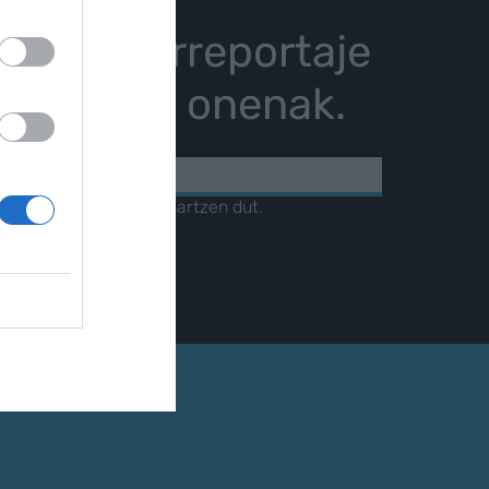
istoria, erreportaje
karrizketa onenak.
KOA
amendua
irakurri eta onartzen dut.