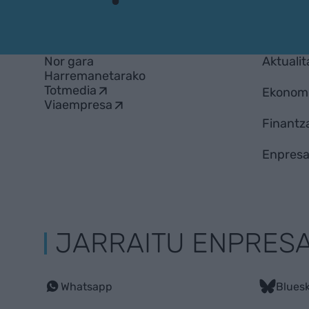
EnpresaBIDEA
Nor gara
Aktualit
Harremanetarako
Totmedia
Ekonom
Viaempresa
Finantz
Enpresa
JARRAITU ENPRES
Whatsapp
Blues