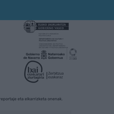
rreportaje eta elkarrizketa onenak.