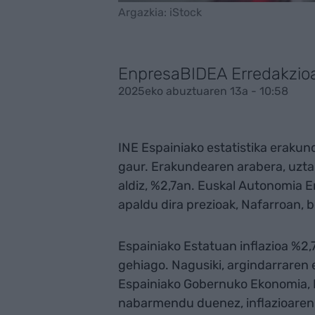
Argazkia: iStock
EnpresaBIDEA Erredakzio
2025eko abuztuaren 13a - 10:58
INE Espainiako estatistika eraku
gaur. Erakundearen arabera, uzta
aldiz, %2,7an. Euskal Autonomia 
apaldu dira prezioak, Nafarroan, b
Espainiako Estatuan inflazioa %2
gehiago. Nagusiki, argindarraren 
Espainiako Gobernuko Ekonomia, M
nabarmendu duenez, inflazioaren 