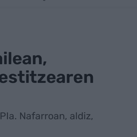
ilean,
restitzearen
a. Nafarroan, aldiz,