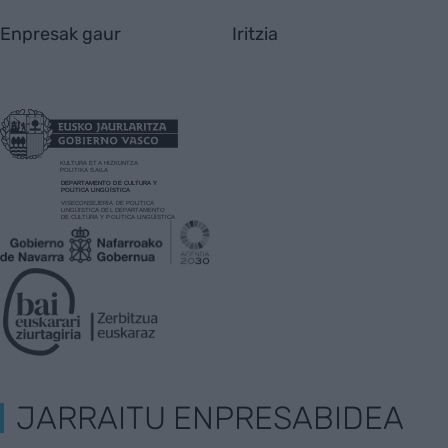
Enpresak gaur
Iritzia
JARRAITU ENPRESABIDEA