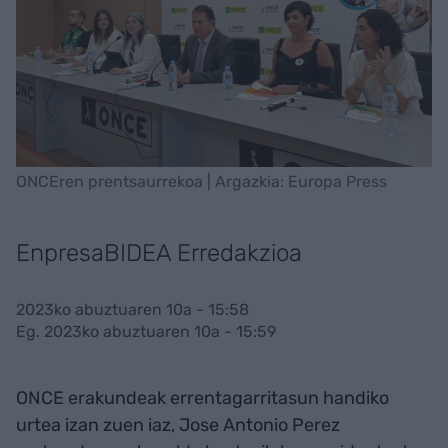
ONCEren prentsaurrekoa | Argazkia: Europa Press
EnpresaBIDEA Erredakzioa
2023ko abuztuaren 10a - 15:58
Eg. 2023ko abuztuaren 10a - 15:59
ONCE erakundeak errentagarritasun handiko
urtea izan zuen iaz, Jose Antonio Perez