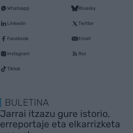
Whatsapp
Bluesky
Linkedin
Twitter
Facebook
Email
Instagram
Rss
Tiktok
BULETINA
Jarrai itzazu gure istorio,
erreportaje eta elkarrizketa