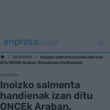
Inoizko salmenta handienak izan
EKONOMIA
ditu ONCEk Araban, Gipuzkoan eta Bizkaian
EKONOMIA
Inoizko salmenta
handienak izan ditu
ONCEk Araban,