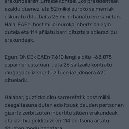
erakundearen lurralde kontseiluko presidenteak
azaldu duenez, eta 52 milioi euroko salmentak
eskuratu ditu, baita 25 milioi banatu ere sarietan.
Hala, EAEn, bost milioi euroko inbertsioa egin
dutela eta 114 afiliatu berri dituztela adierazi du
erakundeak.
Egun, ONCEk EAEn 7.610 langile ditu –68.075
espainiar estatuan–, eta 26 saltzaile kontratu
mugagabe izenpetu zituen iaz, denera 620
dituelarik.
Halaber, guztizko diru sarreretatik bost milioi
desgaitasuna duten edo itsuak dauden pertsonen
gizarte zerbitzuten inbertitu zituen erakundeak,
eta iaz itxu gelditu ziren 114 pertsona artatu
zituzten modu honetara.