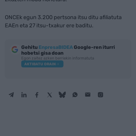
ONCEk egun 3.200 pertsona itsu ditu afiliatuta
EAEn eta 27 itsu-txakur ere baditu.
Gehitu
EnpresaBIDEA
Google-ren iturri
hobetsi gisa doan
Egon zaitez azken berriekin informatuta
AKTIBATU ORAIN