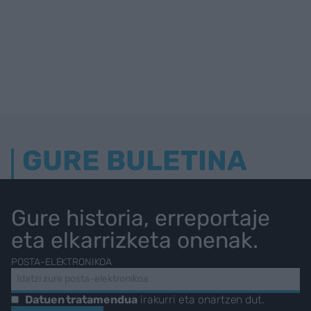
GURE BULETINA
Gure historia, erreportaje
eta elkarrizketa onenak.
POSTA-ELEKTRONIKOA
Datuen tratamendua
irakurri eta onartzen dut.