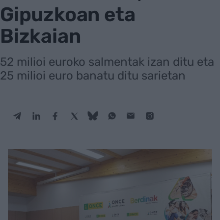
Gipuzkoan eta
Bizkaian
52 milioi euroko salmentak izan ditu eta
25 milioi euro banatu ditu sarietan