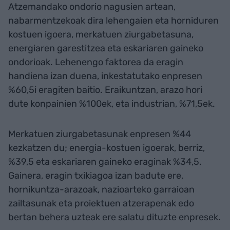
Atzemandako ondorio nagusien artean,
nabarmentzekoak dira lehengaien eta horniduren
kostuen igoera, merkatuen ziurgabetasuna,
energiaren garestitzea eta eskariaren gaineko
ondorioak. Lehenengo faktorea da eragin
handiena izan duena, inkestatutako enpresen
%60,5i eragiten baitio. Eraikuntzan, arazo hori
dute konpainien %100ek, eta industrian, %71,5ek.
Merkatuen ziurgabetasunak enpresen %44
kezkatzen du; energia-kostuen igoerak, berriz,
%39,5 eta eskariaren gaineko eraginak %34,5.
Gainera, eragin txikiagoa izan badute ere,
hornikuntza-arazoak, nazioarteko garraioan
zailtasunak eta proiektuen atzerapenak edo
bertan behera uzteak ere salatu dituzte enpresek.