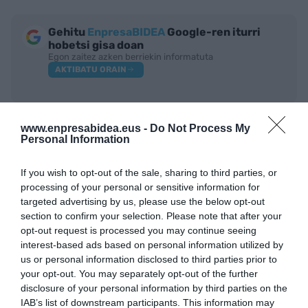
Gehitu
EnpresaBIDEA
Google-ren iturri
hobetsi gisa doan
Egon zaitez azken berriekin informatuta
AKTIBATU ORAIN
www.enpresabidea.eus -
Do Not Process My
Personal Information
If you wish to opt-out of the sale, sharing to third parties, or
processing of your personal or sensitive information for
targeted advertising by us, please use the below opt-out
section to confirm your selection. Please note that after your
opt-out request is processed you may continue seeing
IRAKURRIENAK
interest-based ads based on personal information utilized by
us or personal information disclosed to third parties prior to
your opt-out. You may separately opt-out of the further
disclosure of your personal information by third parties on the
IAB’s list of downstream participants. This information may