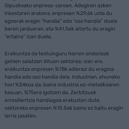
Gipuzkoako enpresa-sarean. Adegiren azken
inkestaren arabera, enpresen %29,6k uste du
egoerak eragin “handia” edo “oso handia” duela
beren jardueran, eta %41,5ek aitortu du eragin
“ertaina” izan duela.
Eraikuntza da testuinguru horren ondorioak
gehien salatzen dituen sektorea; izan ere,
eraikuntza enpresen %78k adierazi du eragina
handia edo oso handia dela. Industrian, ehuneko
hori %34koa da, baina industria ez-metalikoaren
kasuan, %75era igotzen da. Zerbitzuek
erresilientzia handiagoa erakusten dute,
sektoreko enpresen %15,5ek baino ez baitu eragin
larria jasaten.