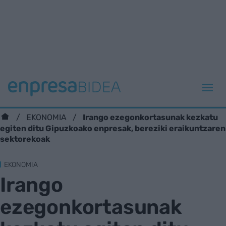
Irango ezegonkortasunak kezkatu
EKONOMIA
egiten ditu Gipuzkoako enpresak, bereziki eraikuntzaren
sektorekoak
EKONOMIA
Irango
ezegonkortasunak