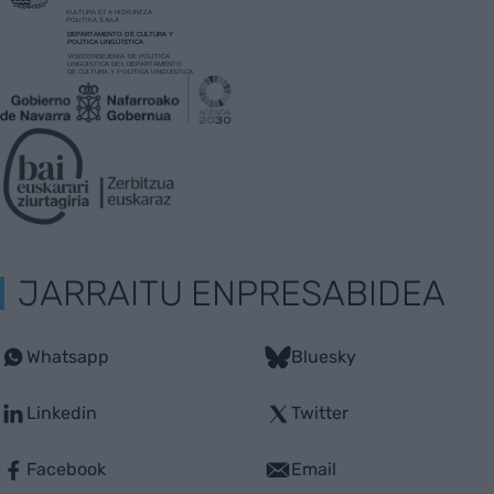
JARRAITU ENPRESABIDEA
Whatsapp
Bluesky
Linkedin
Twitter
Facebook
Email