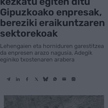
kezkatu egiten ditu
Gipuzkoako enpresak,
bereziki eraikuntzaren
sektorekoak
Lehengaien eta horniduren garestitzea
da enpresen arazo nagusia, Adegik
eginiko txostenaren arabera