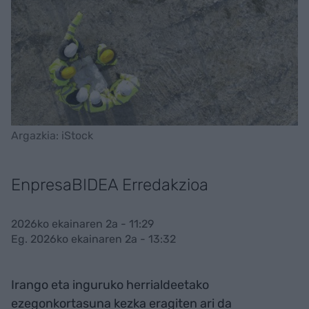
Argazkia: iStock
EnpresaBIDEA Erredakzioa
2026ko ekainaren 2a - 11:29
Eg. 2026ko ekainaren 2a - 13:32
Irango eta inguruko herrialdeetako
ezegonkortasuna kezka eragiten ari da