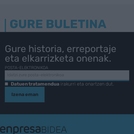
GURE BULETINA
Gure historia, erreportaje
eta elkarrizketa onenak.
POSTA-ELEKTRONIKOA
Datuen tratamendua
irakurri eta onartzen dut.
Izena eman