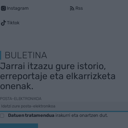
Instagram
Rss
Tiktok
BULETINA
Jarrai itzazu gure istorio,
erreportaje eta elkarrizketa
onenak.
POSTA-ELEKTRONIKOA
Datuen tratamendua
irakurri eta onartzen dut.