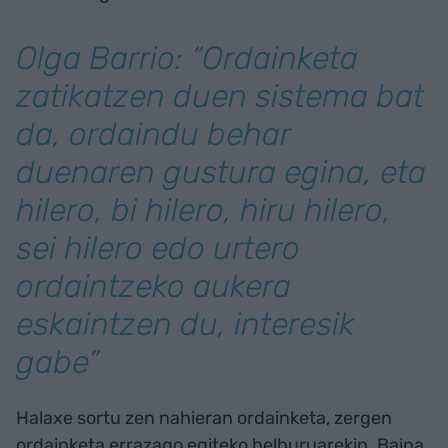
Olga Barrio: “Ordainketa
zatikatzen duen sistema bat
da, ordaindu behar
duenaren gustura egina, eta
hilero, bi hilero, hiru hilero,
sei hilero edo urtero
ordaintzeko aukera
eskaintzen du, interesik
gabe”
Halaxe sortu zen nahieran ordainketa, zergen
ordainketa errazago egiteko helburuarekin. Baina,