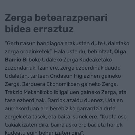
Zerga betearazpenari
bidea erraztuz
“Gertutasun handiagoa erakusten dute Udaletako
zerga ordainketek”. Hala uste du, behintzat,
Olga
Barrio
Bilboko Udaleko Zerga Kudeaketako
zuzendariak. Izan ere, zerga ezberdinak daude
Udaletan, tartean Ondasun Higiezinen gaineko
Zerga, Jarduera Ekonomikoen gaineko Zerga,
Trakzio Mekanikoko Ibilgailuen gaineko Zerga, eta
tasa ezberdinak. Barriok azaldu duenez, Udalen
aurrekontuan ere berebiziko garrantzia dute
zergek eta tasek, eta baita isunek ere. “Kuota oso
txikiak izaten dira, baina asko ere bai, eta horiek
kudeatu egin behar izaten dira”.