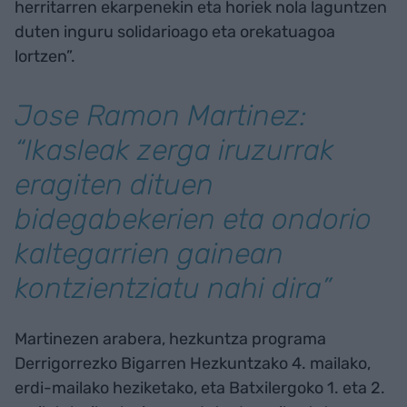
herritarren ekarpenekin eta horiek nola laguntzen
duten inguru solidarioago eta orekatuagoa
lortzen”.
Jose Ramon Martinez:
“Ikasleak zerga iruzurrak
eragiten dituen
bidegabekerien eta ondorio
kaltegarrien gainean
kontzientziatu nahi dira”
Martinezen arabera, hezkuntza programa
Derrigorrezko Bigarren Hezkuntzako 4. mailako,
erdi-mailako heziketako, eta Batxilergoko 1. eta 2.