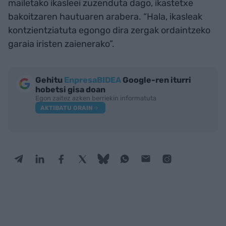
mailetako ikasleei zuzenduta dago, ikastetxe
bakoitzaren hautuaren arabera. “Hala, ikasleak
kontzientziatuta egongo dira zergak ordaintzeko
garaia iristen zaienerako”.
Gehitu
EnpresaBIDEA
Google-ren iturri
hobetsi gisa doan
Egon zaitez azken berriekin informatuta
AKTIBATU ORAIN