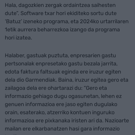
Hala, dagozkien zergak ordaintzea saihesten
dute”. Software txar hori ekiditeko sortu dute
‘Batuz’ izeneko programa, eta 2024ko urtarrilaren
1etik aurrera beharrezkoa izango da programa
hori izatea.
Halaber, gastuak puztuta, enpresarien gastu
pertsonalak enpresetako gastu bezala jarrita,
edota faktura faltsuak eginda ere iruzur egiten
dela dio Garmendiak. Baina, iruzur egitea gero eta
zailagoa dela ere ohartarazi du: “Gero eta
informazio gehiago dugu ogasunetan, lehen ez
genuen informazioa ere jaso egiten dugulako
orain, esaterako, atzerriko kontuen inguruko
informazioa ere pixkanaka iristen ari da. Nazioarte
mailan ere elkarbanatzen hasi gara informazio