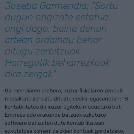
Joseba Garmendia: “Sortu
dugun ongizate estatua
ongi dago, baina denon
artean ordaindu behar
ditugu zerbitzuak.
Horregatik beharrezkoak
dira zergak”
Garmendiaren arabera, iruzur fiskalaren zenbait
modalitate zehaztu dituzte euskal ogasunetan: “B
kontabilitatea da iruzur egiteko moduetako bat.
Enpresa edo erakunde batzuek ezkutuko
software bat izaten dute kontabilitatean,
ezkutatzea komeni zaizkien kontuak gordetzeko.