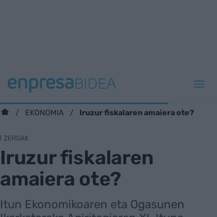
Iruzur fiskalaren amaiera ote?
EKONOMIA
ZERGAK
Iruzur fiskalaren
amaiera ote?
Itun Ekonomikoaren eta Ogasunen