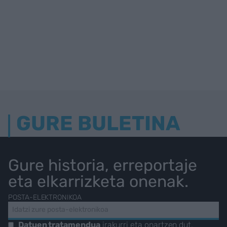
GURE BULETINA
Gure historia, erreportaje
eta elkarrizketa onenak.
POSTA-ELEKTRONIKOA
Datuen tratamendua
irakurri eta onartzen dut.