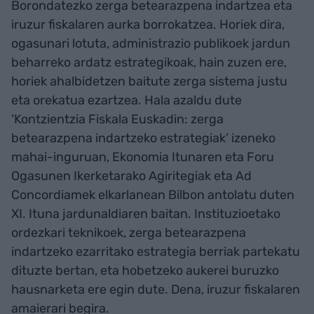
Borondatezko zerga betearazpena indartzea eta
iruzur fiskalaren aurka borrokatzea. Horiek dira,
ogasunari lotuta, administrazio publikoek jardun
beharreko ardatz estrategikoak, hain zuzen ere,
horiek ahalbidetzen baitute zerga sistema justu
eta orekatua ezartzea. Hala azaldu dute
‘Kontzientzia Fiskala Euskadin: zerga
betearazpena indartzeko estrategiak’ izeneko
mahai-inguruan, Ekonomia Itunaren eta Foru
Ogasunen Ikerketarako Agiritegiak eta Ad
Concordiamek elkarlanean Bilbon antolatu duten
XI. Ituna jardunaldiaren baitan. Instituzioetako
ordezkari teknikoek, zerga betearazpena
indartzeko ezarritako estrategia berriak partekatu
dituzte bertan, eta hobetzeko aukerei buruzko
hausnarketa ere egin dute. Dena, iruzur fiskalaren
amaierari begira.