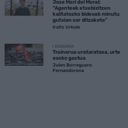
Jose Mari del Moral:
"Agenteek etxebizitzen
kalitatezko bideoak minutu
gutxian sor ditzakete"
Iraitz Urkulo
EKONOMIA
Trainerua uretaratzea, urte
osoko gastua
Julen Borreguero
Fernandorena