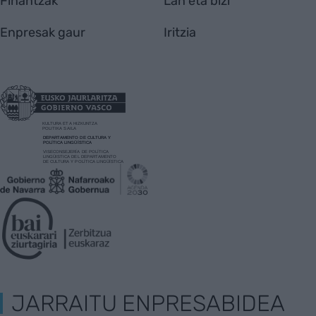
Finantzak
Lan eta bizi
Enpresak gaur
Iritzia
JARRAITU ENPRESABIDEA