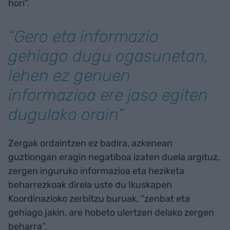
hori”.
“Gero eta informazio
gehiago dugu ogasunetan,
lehen ez genuen
informazioa ere jaso egiten
dugulako orain”
Zergak ordaintzen ez badira, azkenean
guztiongan eragin negatiboa izaten duela argituz,
zergen inguruko informazioa eta heziketa
beharrezkoak direla uste du Ikuskapen
Koordinazioko zerbitzu buruak, “zenbat eta
gehiago jakin, are hobeto ulertzen delako zergen
beharra”.