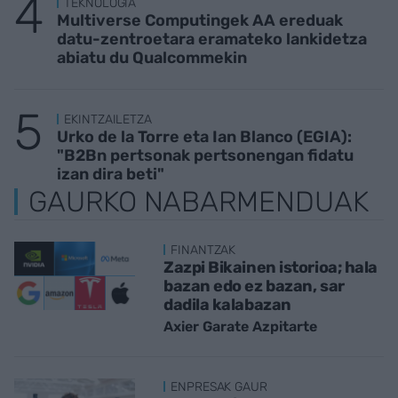
TEKNOLOGIA
Multiverse Computingek AA ereduak
datu-zentroetara eramateko lankidetza
abiatu du Qualcommekin
EKINTZAILETZA
Urko de la Torre eta Ian Blanco (EGIA):
"B2Bn pertsonak pertsonengan fidatu
izan dira beti"
GAURKO NABARMENDUAK
FINANTZAK
Zazpi Bikainen istorioa; hala
bazan edo ez bazan, sar
dadila kalabazan
Axier Garate Azpitarte
ENPRESAK GAUR