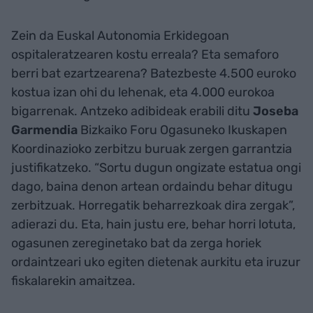
Zein da Euskal Autonomia Erkidegoan
ospitaleratzearen kostu erreala? Eta semaforo
berri bat ezartzearena? Batezbeste 4.500 euroko
kostua izan ohi du lehenak, eta 4.000 eurokoa
bigarrenak. Antzeko adibideak erabili ditu
Joseba
Garmendia
Bizkaiko Foru Ogasuneko Ikuskapen
Koordinazioko zerbitzu buruak zergen garrantzia
justifikatzeko. “Sortu dugun ongizate estatua ongi
dago, baina denon artean ordaindu behar ditugu
zerbitzuak. Horregatik beharrezkoak dira zergak”,
adierazi du. Eta, hain justu ere, behar horri lotuta,
ogasunen zereginetako bat da zerga horiek
ordaintzeari uko egiten dietenak aurkitu eta iruzur
fiskalarekin amaitzea.