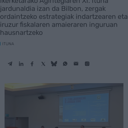
Ikerketarako Agiritegiaren XI. Ituna
jardunaldia izan da Bilbon, zergak
ordaintzeko estrategiak indartzearen eta
iruzur fiskalaren amaieraren inguruan
hausnartzeko
ITUNA