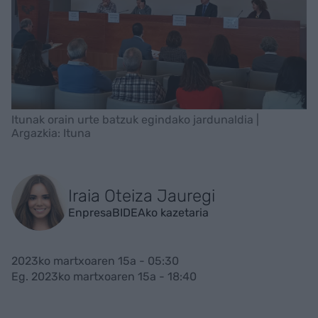
Itunak orain urte batzuk egindako jardunaldia |
Argazkia: Ituna
Iraia Oteiza Jauregi
EnpresaBIDEAko kazetaria
2023ko martxoaren 15a - 05:30
Eg. 2023ko martxoaren 15a - 18:40