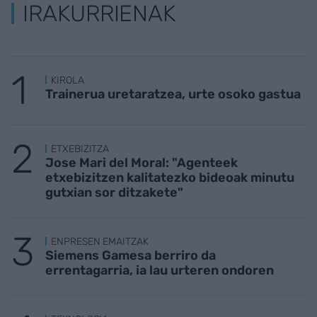
IRAKURRIENAK
KIROLA
Trainerua uretaratzea, urte osoko gastua
ETXEBIZITZA
Jose Mari del Moral: "Agenteek
etxebizitzen kalitatezko bideoak minutu
gutxian sor ditzakete"
ENPRESEN EMAITZAK
Siemens Gamesa berriro da
errentagarria, ia lau urteren ondoren