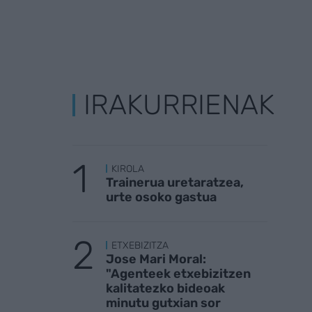
IRAKURRIENAK
KIROLA
Trainerua uretaratzea,
urte osoko gastua
ETXEBIZITZA
Jose Mari Moral:
"Agenteek etxebizitzen
kalitatezko bideoak
minutu gutxian sor