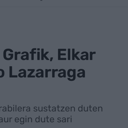
Grafik, Elkar
o Lazarraga
abilera sustatzen duten
ur egin dute sari