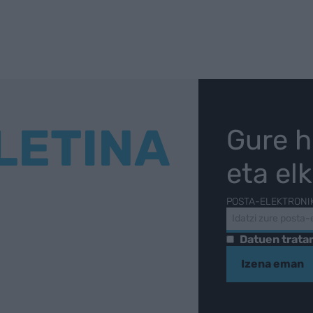
LETINA
Gure h
eta el
POSTA-ELEKTRONI
Datuen trat
Izena eman