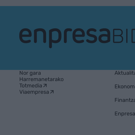
EnpresaBIDEA
Nor gara
Aktualit
Harremanetarako
Totmedia
Ekonom
Viaempresa
Finantz
Enpresa