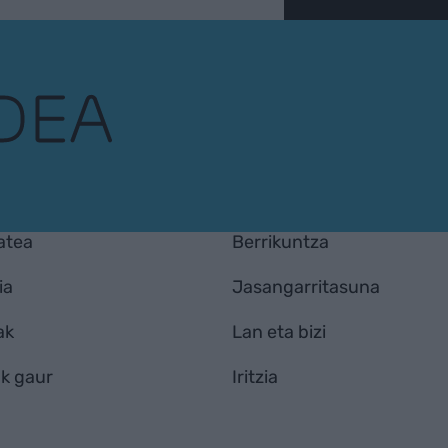
atea
Berrikuntza
ia
Jasangarritasuna
ak
Lan eta bizi
k gaur
Iritzia