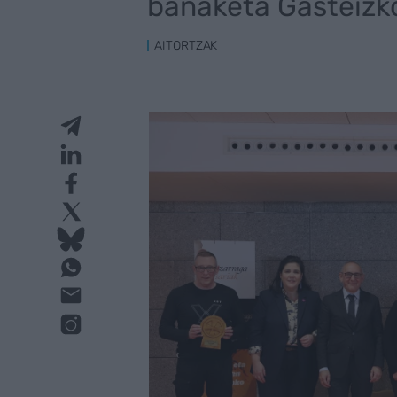
banaketa Gasteizk
AITORTZAK