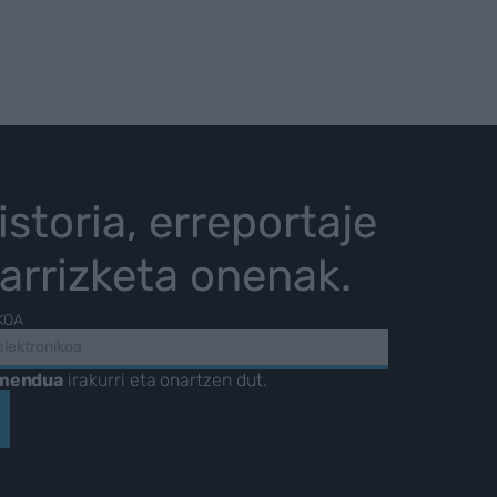
istoria, erreportaje
karrizketa onenak.
KOA
amendua
irakurri eta onartzen dut.