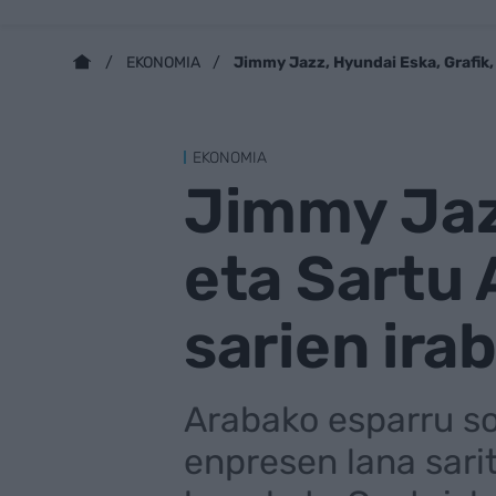
Jimmy Jazz, Hyundai Eska, Grafik, 
EKONOMIA
EKONOMIA
Jimmy Jazz
eta Sartu 
sarien ira
Arabako esparru s
enpresen lana sari