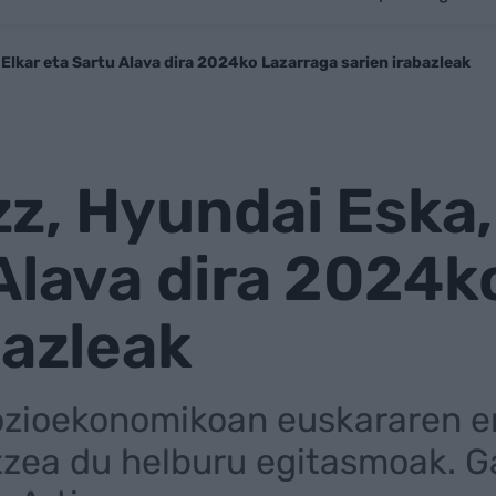
Elkar eta Sartu Alava dira 2024ko Lazarraga sarien irabazleak
, Hyundai Eska, 
Alava dira 2024k
bazleak
ozioekonomikoan euskararen er
tzea du helburu egitasmoak. Ga