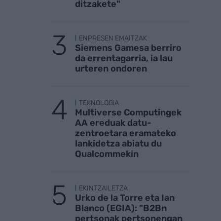
ditzakete"
ENPRESEN EMAITZAK
Siemens Gamesa berriro
da errentagarria, ia lau
urteren ondoren
TEKNOLOGIA
Multiverse Computingek
AA ereduak datu-
zentroetara eramateko
lankidetza abiatu du
Qualcommekin
EKINTZAILETZA
Urko de la Torre eta Ian
Blanco (EGIA): "B2Bn
pertsonak pertsonengan