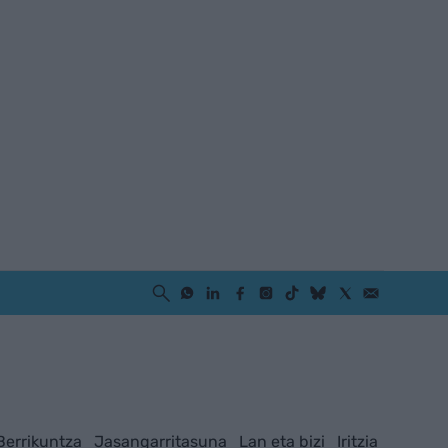
Berrikuntza
Jasangarritasuna
Lan eta bizi
Iritzia