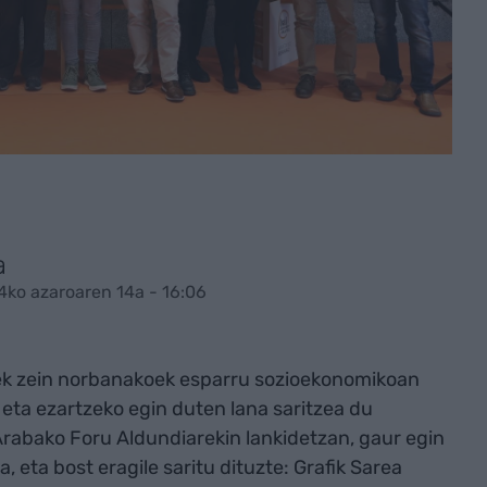
a
4ko azaroaren 14a - 16:06
ek zein norbanakoek esparru sozioekonomikoan
eta ezartzeko egin duten lana saritzea du
 Arabako Foru Aldundiarekin lankidetzan, gaur egin
, eta bost eragile saritu dituzte: Grafik Sarea