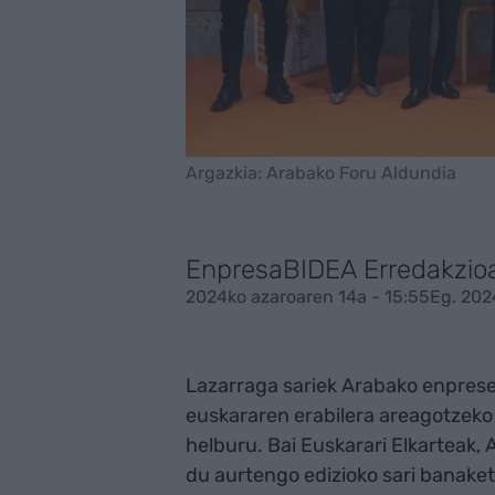
Argazkia: Arabako Foru Aldundia
EnpresaBIDEA Erredakzio
2024ko azaroaren 14a - 15:55
Eg. 202
Lazarraga sariek Arabako enpres
euskararen erabilera areagotzeko 
helburu. Bai Euskarari Elkarteak,
du aurtengo edizioko sari banaketa