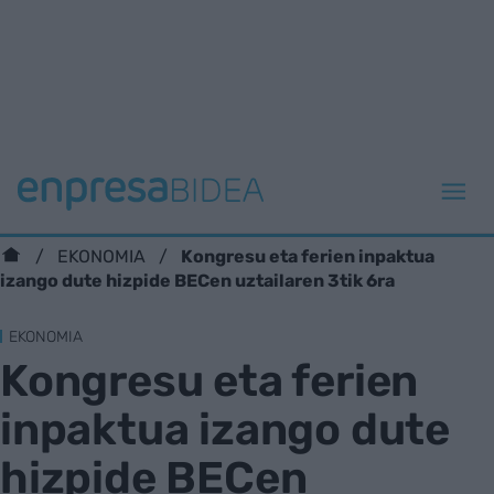
Kongresu eta ferien inpaktua
EKONOMIA
izango dute hizpide BECen uztailaren 3tik 6ra
EKONOMIA
Kongresu eta ferien
inpaktua izango dute
hizpide BECen