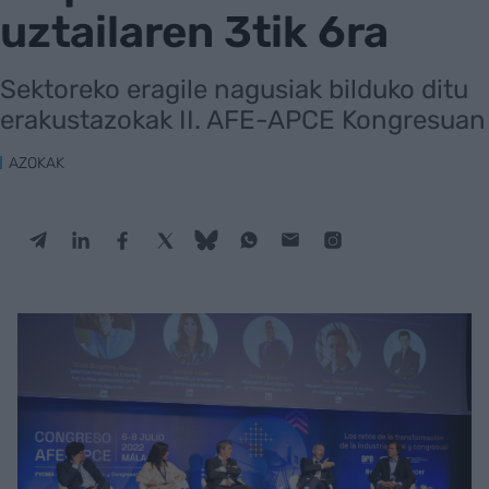
uztailaren 3tik 6ra
Sektoreko eragile nagusiak bilduko ditu
erakustazokak II. AFE-APCE Kongresuan
AZOKAK