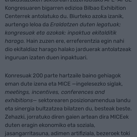
Kongresuaren bigarren edizioa Bilbao Exhibition
Centerrek antolatuko du. Biurteko azoka izanik,
aurtengo leloa da
Eraldatzen duten legatuak;
kongresuak eta azokak: inpaktua ekitalditik
harago.
Hain zuzen ere, erreferentzia egin nahi
dio ekitaldiaz harago halako jarduerak antolatzeak
inguruan izaten duen inpaktuari.
Konresuak 200 parte hartzaile baino gehiagok
eman dute izena eta MICE —ingelesezko siglak,
meetings, incentives, conferences and
exhibitions
— sektorearen posizionamendua landu
eta sinergia bultzatzea bilatzen du, besteak beste.
Zehazki, jorratuko diren gaien artean dira MICEek
duten eragin ekonomiko eta soziala,
jasangarritasuna, adimen artifiziala, bezeroek toki