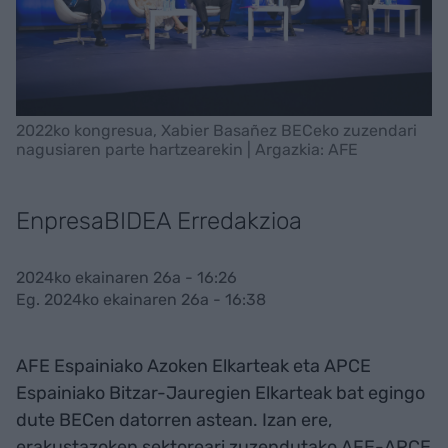
2022ko kongresua, Xabier Basañez BECeko zuzendari
nagusiaren parte hartzearekin | Argazkia: AFE
EnpresaBIDEA Erredakzioa
2024ko ekainaren 26a - 16:26
Eg. 2024ko ekainaren 26a - 16:38
AFE Espainiako Azoken Elkarteak eta APCE
Espainiako Bitzar-Jauregien Elkarteak bat egingo
dute BECen datorren astean. Izan ere,
erakustazoken sektoreari zuzendutako AFE-APCE