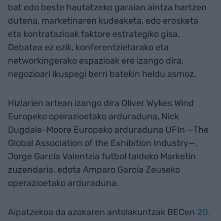
bat edo beste hautatzeko garaian aintza hartzen
dutena, marketinaren kudeaketa, edo erosketa
eta kontratazioak faktore estrategiko gisa.
Debatea ez ezik, konferentzietarako eta
networkingerako espazioak ere izango dira,
negozioari ikuspegi berri batekin heldu asmoz.
Hizlarien artean izango dira Oliver Wykes Wind
Europeko operazioetako arduraduna, Nick
Dugdale-Moore Europako arduraduna UFIn —The
Global Association of the Exhibition Industry—,
Jorge García Valentzia futbol taldeko Marketin
zuzendaria, edota Amparo García Zeuseko
operazioetako arduraduna.
Aipatzekoa da azokaren antolakuntzak BECen
20.