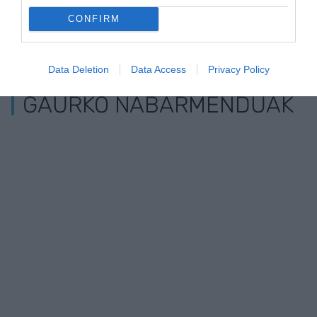
Trainerua uretaratzea, urte osoko gastua
CONFIRM
IRITZIA
Data Deletion
Data Access
Privacy Policy
Egokitzapen egokiaren bila
GAURKO NABARMENDUAK