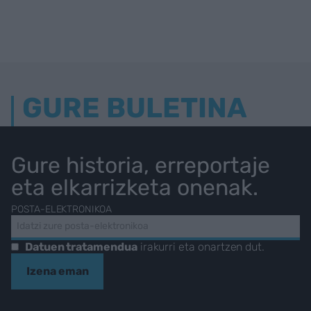
GURE BULETINA
Gure historia, erreportaje
eta elkarrizketa onenak.
POSTA-ELEKTRONIKOA
Datuen tratamendua
irakurri eta onartzen dut.
Izena eman