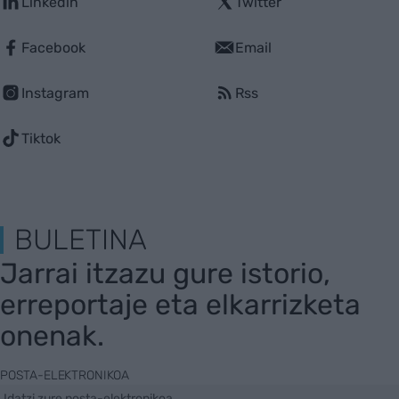
Linkedin
Twitter
Facebook
Email
Instagram
Rss
Tiktok
BULETINA
Jarrai itzazu gure istorio,
erreportaje eta elkarrizketa
onenak.
POSTA-ELEKTRONIKOA