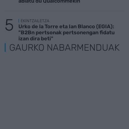
abiatu du Qualcommekin
EKINTZAILETZA
Urko de la Torre eta Ian Blanco (EGIA):
"B2Bn pertsonak pertsonengan fidatu
izan dira beti"
GAURKO NABARMENDUAK