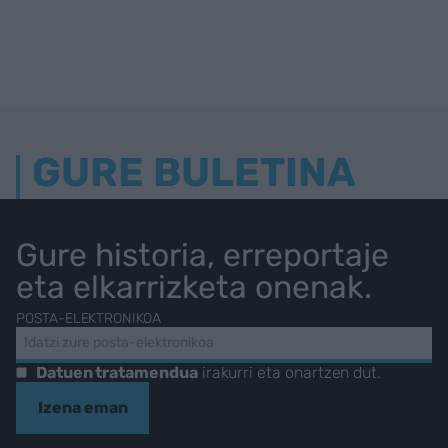
GURE BULETINA
Gure historia, erreportaje
eta elkarrizketa onenak.
POSTA-ELEKTRONIKOA
Datuen tratamendua
irakurri eta onartzen dut.
Izena eman