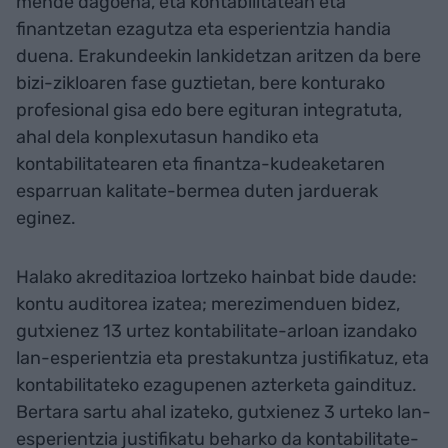
mende dagoena, eta kontabilitatean eta
finantzetan ezagutza eta esperientzia handia
duena. Erakundeekin lankidetzan aritzen da bere
bizi-zikloaren fase guztietan, bere konturako
profesional gisa edo bere egituran integratuta,
ahal dela konplexutasun handiko eta
kontabilitatearen eta finantza-kudeaketaren
esparruan kalitate-bermea duten jarduerak
eginez.
Halako akreditazioa lortzeko hainbat bide daude:
kontu auditorea izatea; merezimenduen bidez,
gutxienez 13 urtez kontabilitate-arloan izandako
lan-esperientzia eta prestakuntza justifikatuz, eta
kontabilitateko ezagupenen azterketa gaindituz.
Bertara sartu ahal izateko, gutxienez 3 urteko lan-
esperientzia justifikatu beharko da kontabilitate-