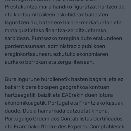
Prestakuntza maila handiko figuratzat hartzen da,
eta kontsumitzaileen eskubideak babesten
laguntzen du, batez ere balore-merkatuetan eta
mota guztietako finantza-zerbitzuetarako
sarbidean. Funtsezko zeregina dute erakundeen
gardentasunean, administrazio publikoen
eraginkortasunean, ezkutuko ekonomiaren
aurkako borrokan eta zerga-ihesean.
Gure ingurune hurbilenetik hasten bagara, eta ez
bakarrik bere kokapen geografikoa kontuan
hartzeagatik, baizik eta EAErekin duen lotura
ekonomikoagatik, Portugal eta Frantziako kasuak
daude. Duela hamarkada batzuetatik hona,
Portugalgo Ordem dos Contabilistas Certificados
eta Frantziako l'Ordre des Experts-Comptablesek