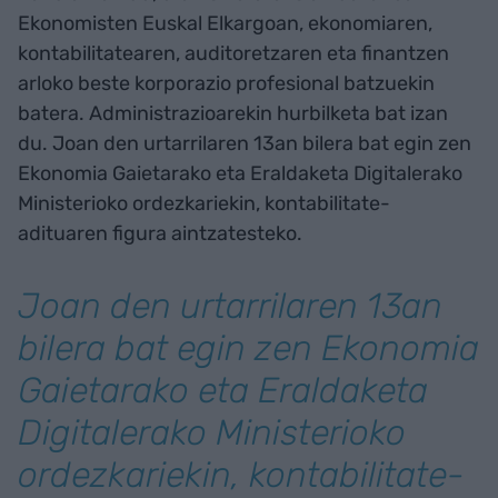
Ekonomisten Euskal Elkargoan, ekonomiaren,
kontabilitatearen, auditoretzaren eta finantzen
arloko beste korporazio profesional batzuekin
batera. Administrazioarekin hurbilketa bat izan
du. Joan den urtarrilaren 13an bilera bat egin zen
Ekonomia Gaietarako eta Eraldaketa Digitalerako
Ministerioko ordezkariekin, kontabilitate-
adituaren figura aintzatesteko.
Joan den urtarrilaren 13an
bilera bat egin zen Ekonomia
Gaietarako eta Eraldaketa
Digitalerako Ministerioko
ordezkariekin, kontabilitate-