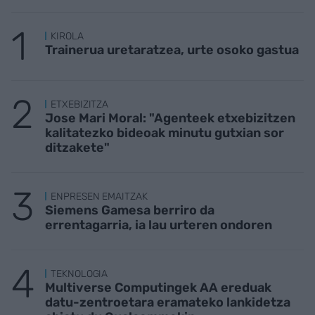
KIROLA
Trainerua uretaratzea, urte osoko gastua
ETXEBIZITZA
Jose Mari Moral: "Agenteek etxebizitzen
kalitatezko bideoak minutu gutxian sor
ditzakete"
ENPRESEN EMAITZAK
Siemens Gamesa berriro da
errentagarria, ia lau urteren ondoren
TEKNOLOGIA
Multiverse Computingek AA ereduak
datu-zentroetara eramateko lankidetza