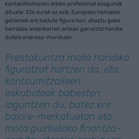
kontabilitatearen arloko profesional ezagunak
dituzte. Eta eurak ez ezik, Europako herrialde
gehienek ere badute figura hori, ahaztu gabe
herrialde amerikarren artean garrantzi handia
dutela enpresa-munduan.
Prestakuntza maila handiko
figuratzat hartzen da, eta
kontsumitzaileen
eskubideak babesten
laguntzen du, batez ere
balore-merkatuetan eta
mota guztietako finantza-