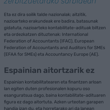
zerbitzuetarako sarbidean
Eta ez dira soilik talde nazionalak; aitzitik,
nazioarteko erakundeak ere badira, batasunak
gidatuta, nazioarteko kontabilitate-adituak biltzen
eta ordezkatzen dituztenak: International
Federation of Accountants (IFAC), European
Federation of Accountants and Auditors for SMEs
(EFAA for SMEs) eta Accountancy Europe (AE).
Espainian aitortzarik ez
Espainian kontabilitatearen eta finantzen arloan
lan egiten duten profesionalen kopuru oso
esanguratsua dago, baina kontabilitate-adituaren
figura ez dago aitortuta. Azken urteotan garapen
handia izan du, eta horretarako ari da lanean