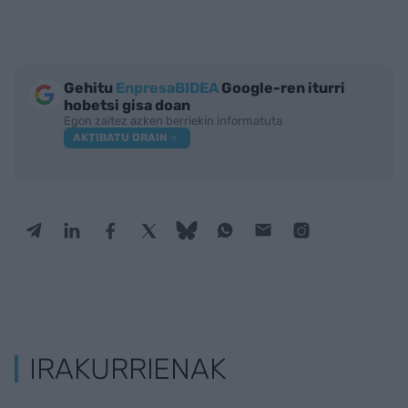
Gehitu
EnpresaBIDEA
Google-ren iturri
hobetsi gisa doan
Egon zaitez azken berriekin informatuta
AKTIBATU ORAIN
IRAKURRIENAK