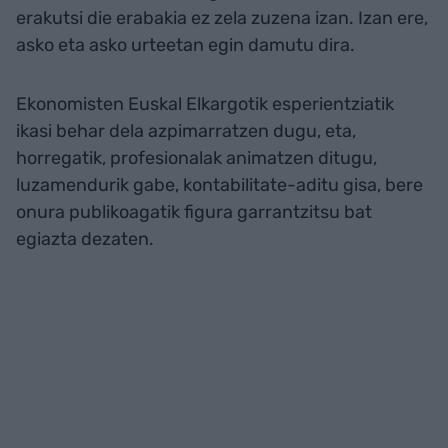
erakutsi die erabakia ez zela zuzena izan. Izan ere,
asko eta asko urteetan egin damutu dira.
Ekonomisten Euskal Elkargotik esperientziatik
ikasi behar dela azpimarratzen dugu, eta,
horregatik, profesionalak animatzen ditugu,
luzamendurik gabe, kontabilitate-aditu gisa, bere
onura publikoagatik figura garrantzitsu bat
egiazta dezaten.