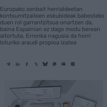
Europako zenbait herrialdeetan
kontsumitzaileen eskubideak babesteko
duen rol garrantzitsua onartzen da,
baina Espainian ez dago modu berean
aitortuta. Erronka nagusia da horri
loturiko araudi propioa izatea