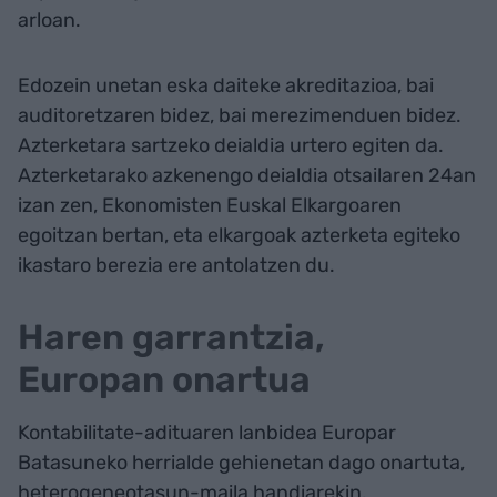
arloan.
Edozein unetan eska daiteke akreditazioa, bai
auditoretzaren bidez, bai merezimenduen bidez.
Azterketara sartzeko deialdia urtero egiten da.
Azterketarako azkenengo deialdia otsailaren 24an
izan zen, Ekonomisten Euskal Elkargoaren
egoitzan bertan, eta elkargoak azterketa egiteko
ikastaro berezia ere antolatzen du.
Haren garrantzia,
Europan onartua
Kontabilitate-adituaren lanbidea Europar
Batasuneko herrialde gehienetan dago onartuta,
heterogeneotasun-maila handiarekin.