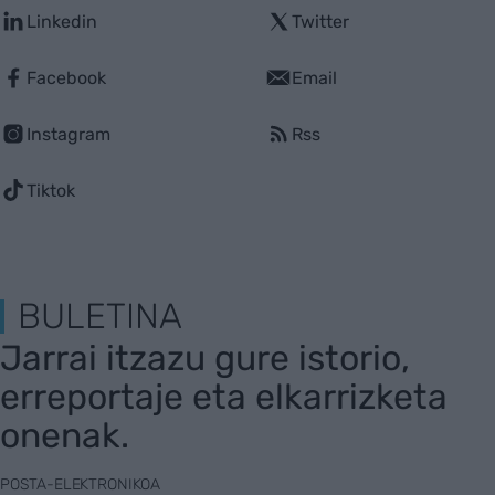
Linkedin
Twitter
Facebook
Email
Instagram
Rss
Tiktok
BULETINA
Jarrai itzazu gure istorio,
erreportaje eta elkarrizketa
onenak.
POSTA-ELEKTRONIKOA