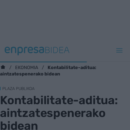
Kontabilitate-aditua:
EKONOMIA
aintzatespenerako bidean
PLAZA PUBLIKOA
Kontabilitate-aditua:
aintzatespenerako
bidean