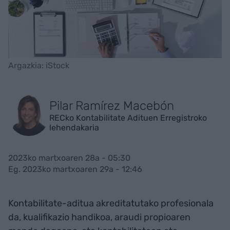
Argazkia: iStock
Pilar Ramírez Macebón
RECko Kontabilitate Adituen Erregistroko
lehendakaria
2023ko martxoaren 28a - 05:30
Eg. 2023ko martxoaren 29a - 12:46
Kontabilitate-aditua akreditatutako profesionala
da, kualifikazio handikoa, araudi propioaren