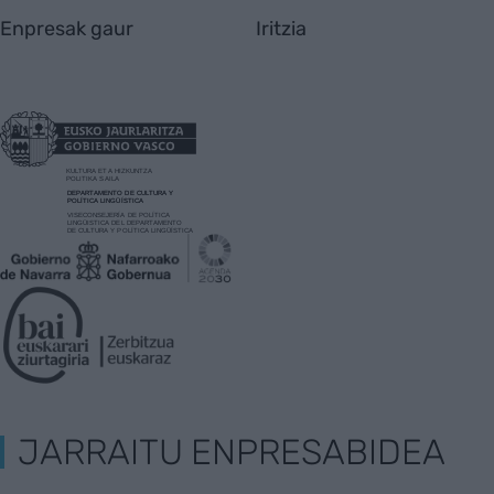
Enpresak gaur
Iritzia
JARRAITU ENPRESABIDEA