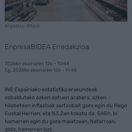
Argazkia: iStock
EnpresaBIDEA Erredakzioa
2026ko ekainaren 12a - 10:44
Eg. 2026ko ekainaren 12a - 11:40
INE Espainiako estatistika erakundeak
zabaldutako azken datuen arabera, azken
hilabetean inflazioak zertxobait gora egin du Hego
Euskal Herrian, eta %3,2an kokatu da. EAEn, bi
hamarren egin du gora maiatzean, Nafarroan,
aldiz, hamarren bat.