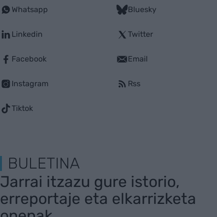
Whatsapp
Bluesky
Linkedin
Twitter
Facebook
Email
Instagram
Rss
Tiktok
BULETINA
Jarrai itzazu gure istorio,
erreportaje eta elkarrizketa
onenak.