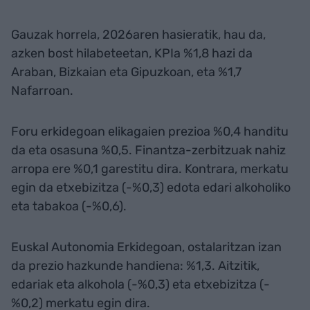
Gauzak horrela, 2026aren hasieratik, hau da,
azken bost hilabeteetan, KPIa %1,8 hazi da
Araban, Bizkaian eta Gipuzkoan, eta %1,7
Nafarroan.
Foru erkidegoan elikagaien prezioa %0,4 handitu
da eta osasuna %0,5. Finantza-zerbitzuak nahiz
arropa ere %0,1 garestitu dira. Kontrara, merkatu
egin da etxebizitza (-%0,3) edota edari alkoholiko
eta tabakoa (-%0,6).
Euskal Autonomia Erkidegoan, ostalaritzan izan
da prezio hazkunde handiena: %1,3. Aitzitik,
edariak eta alkohola (-%0,3) eta etxebizitza (-
%0,2) merkatu egin dira.