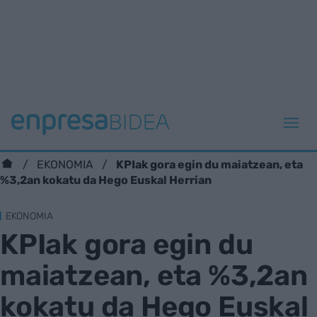
KPIak gora egin du maiatzean, eta
EKONOMIA
%3,2an kokatu da Hego Euskal Herrian
EKONOMIA
KPIak gora egin du
maiatzean, eta %3,2an
kokatu da Hego Euskal