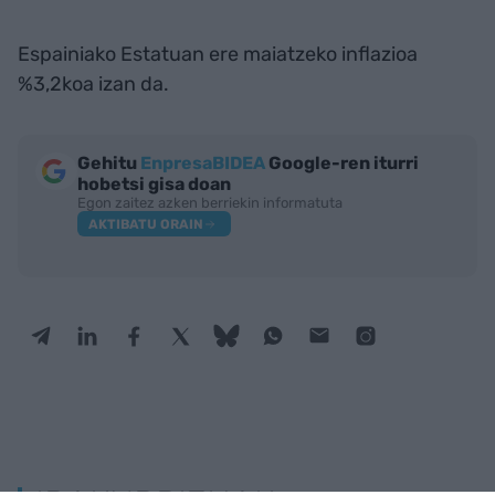
Espainiako Estatuan ere maiatzeko inflazioa
%3,2koa izan da.
Gehitu
EnpresaBIDEA
Google-ren iturri
hobetsi gisa doan
Egon zaitez azken berriekin informatuta
AKTIBATU ORAIN