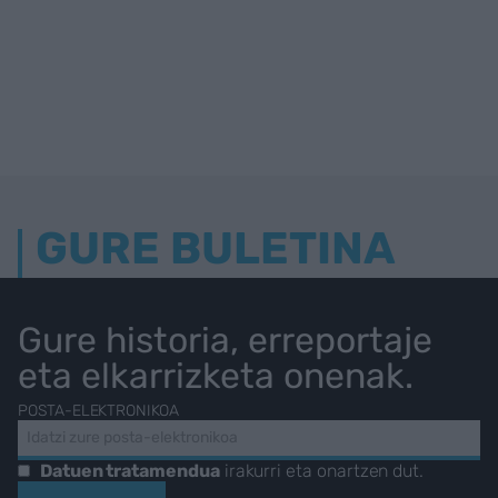
GURE BULETINA
Gure historia, erreportaje
eta elkarrizketa onenak.
POSTA-ELEKTRONIKOA
Datuen tratamendua
irakurri eta onartzen dut.