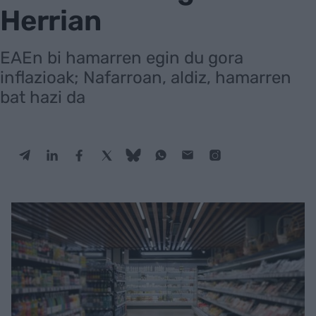
Herrian
EAEn bi hamarren egin du gora
inflazioak; Nafarroan, aldiz, hamarren
bat hazi da