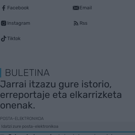
Facebook
Email
Instagram
Rss
Tiktok
BULETINA
Jarrai itzazu gure istorio,
erreportaje eta elkarrizketa
onenak.
POSTA-ELEKTRONIKOA