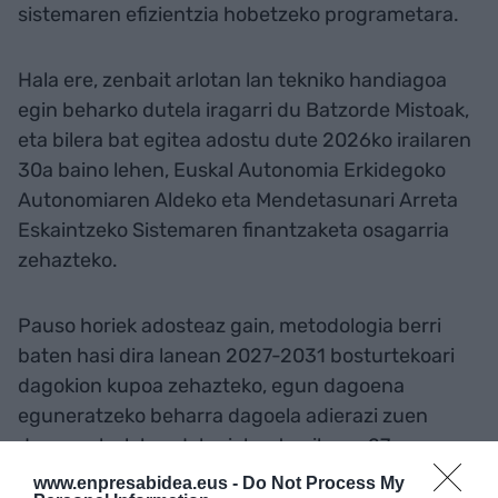
sistemaren efizientzia hobetzeko programetara.
Hala ere, zenbait arlotan lan tekniko handiagoa
egin beharko dutela iragarri du Batzorde Mistoak,
eta bilera bat egitea adostu dute 2026ko irailaren
30a baino lehen, Euskal Autonomia Erkidegoko
Autonomiaren Aldeko eta Mendetasunari Arreta
Eskaintzeko Sistemaren finantzaketa osagarria
zehazteko.
Pauso horiek adosteaz gain, metodologia berri
baten hasi dira lanean 2027-2031 bosturtekoari
dagokion kupoa zehazteko, egun dagoena
eguneratzeko beharra dagoela adierazi zuen
dagoeneko lehendakariak urtarrilaren 27an
eginiko bileran.
www.enpresabidea.eus -
Do Not Process My