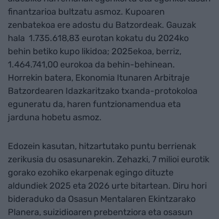
finantzarioa bultzatu asmoz. Kupoaren
zenbatekoa ere adostu du Batzordeak. Gauzak
hala 1.735.618,83 eurotan kokatu du 2024ko
behin betiko kupo likidoa; 2025ekoa, berriz,
1.464.741,00 eurokoa da behin-behinean.
Horrekin batera, Ekonomia Itunaren Arbitraje
Batzordearen Idazkaritzako txanda-protokoloa
eguneratu da, haren funtzionamendua eta
jarduna hobetu asmoz.
Edozein kasutan, hitzartutako puntu berrienak
zerikusia du osasunarekin. Zehazki, 7 milioi eurotik
gorako ezohiko ekarpenak egingo dituzte
aldundiek 2025 eta 2026 urte bitartean. Diru hori
bideraduko da Osasun Mentalaren Ekintzarako
Planera, suizidioaren prebentziora eta osasun