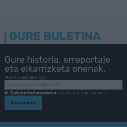
GURE BULETINA
Gure historia, erreportaje
eta elkarrizketa onenak.
POSTA-ELEKTRONIKOA
Datuen tratamendua
irakurri eta onartzen dut.
Izena eman