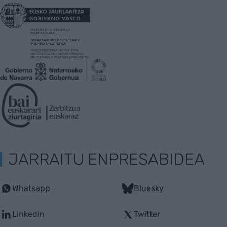
JARRAITU ENPRESABIDEA
Whatsapp
Bluesky
Linkedin
Twitter