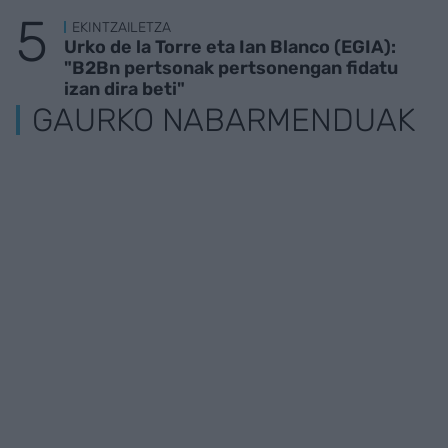
EKINTZAILETZA
Urko de la Torre eta Ian Blanco (EGIA):
"B2Bn pertsonak pertsonengan fidatu
izan dira beti"
GAURKO NABARMENDUAK