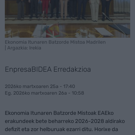
Ekonomia Itunaren Batzorde Mistoa Madrilen
| Argazkia: Irekia
EnpresaBIDEA Erredakzioa
2026ko martxoaren 25a - 17:40
Eg. 2026ko martxoaren 26a - 10:58
Ekonomia Itunaren Batzorde Mistoak EAEko
erakundeek bete beharreko 2026-2028 aldirako
defizit eta zor helburuak ezarri ditu. Horixe da