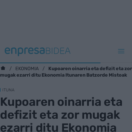
Kupoaren oinarria eta defizit eta zor
EKONOMIA
mugak ezarri ditu Ekonomia Itunaren Batzorde Mistoak
ITUNA
Kupoaren oinarria eta
defizit eta zor mugak
ezarri ditu Ekonomia