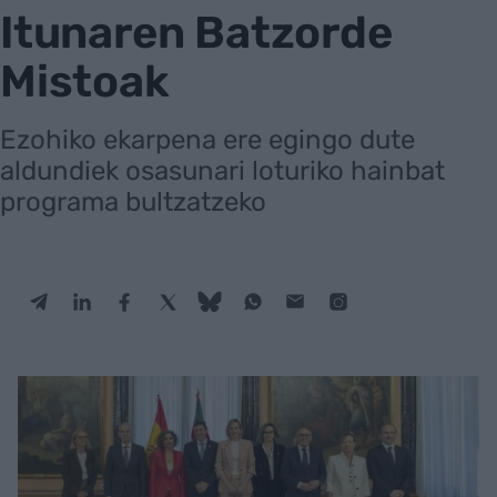
Itunaren Batzorde
Mistoak
Ezohiko ekarpena ere egingo dute
aldundiek osasunari loturiko hainbat
programa bultzatzeko