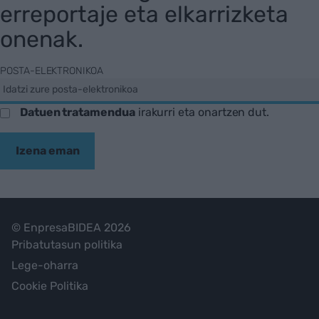
erreportaje eta elkarrizketa
onenak.
POSTA-ELEKTRONIKOA
Datuen tratamendua
irakurri eta onartzen dut.
Izena eman
© EnpresaBIDEA 2026
Pribatutasun politika
Lege-oharra
Cookie Politika