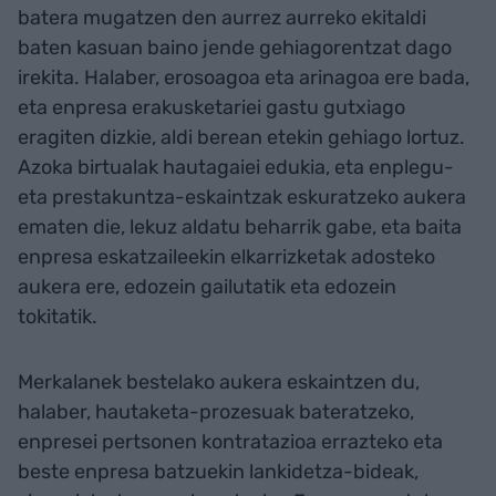
batera mugatzen den aurrez aurreko ekitaldi
baten kasuan baino jende gehiagorentzat dago
irekita. Halaber, erosoagoa eta arinagoa ere bada,
eta enpresa erakusketariei gastu gutxiago
eragiten dizkie, aldi berean etekin gehiago lortuz.
Azoka birtualak hautagaiei edukia, eta enplegu-
eta prestakuntza-eskaintzak eskuratzeko aukera
ematen die, lekuz aldatu beharrik gabe, eta baita
enpresa eskatzaileekin elkarrizketak adosteko
aukera ere, edozein gailutatik eta edozein
tokitatik.
Merkalanek bestelako aukera eskaintzen du,
halaber, hautaketa-prozesuak bateratzeko,
enpresei pertsonen kontratazioa errazteko eta
beste enpresa batzuekin lankidetza-bideak,