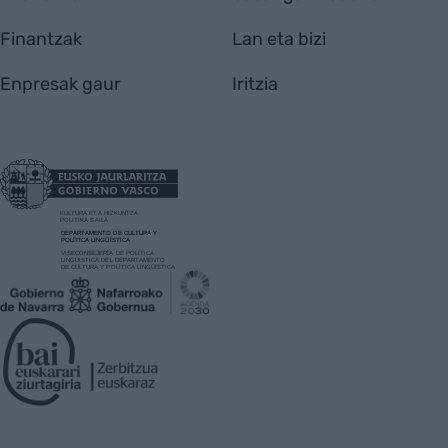
Finantzak
Lan eta bizi
Enpresak gaur
Iritzia