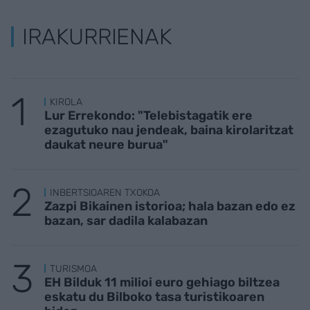
IRAKURRIENAK
KIROLA
Lur Errekondo: "Telebistagatik ere
ezagutuko nau jendeak, baina kirolaritzat
daukat neure burua"
INBERTSIOAREN TXOKOA
Zazpi Bikainen istorioa; hala bazan edo ez
bazan, sar dadila kalabazan
TURISMOA
EH Bilduk 11 milioi euro gehiago biltzea
eskatu du Bilboko tasa turistikoaren