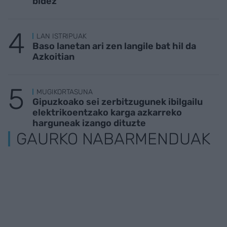
bidez
LAN ISTRIPUAK
Baso lanetan ari zen langile bat hil da
Azkoitian
MUGIKORTASUNA
Gipuzkoako sei zerbitzugunek ibilgailu
elektrikoentzako karga azkarreko
harguneak izango dituzte
GAURKO NABARMENDUAK