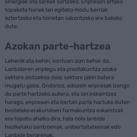
sinergiak eta sareak sortzeko. Enpresen arteko
topaketa horiek lan egiteko modu berriak
aztertzeko eta horietan sakontzeko ere balioko
dute.
Azokan parte-hartzea
Lehenik eta behin, kontuan izan behar da,
Lanbideren enplegu eta prestakuntza azoka
sektore anitzekoa dela, sektore jakin batera
mugatu gabe. Ondorioz, edozein enpresak izango
du parte hartzeko aukera, eta lan eskaintzez
harago, enpresen eta bertan parte hartuko duten
bestelako erakundeen formakuntza eskaintzak
ere topatu ahalko dira, hala nola lanbide
heziketako zentroenak, unibertsitateenak edo
Lanbide berarenak.