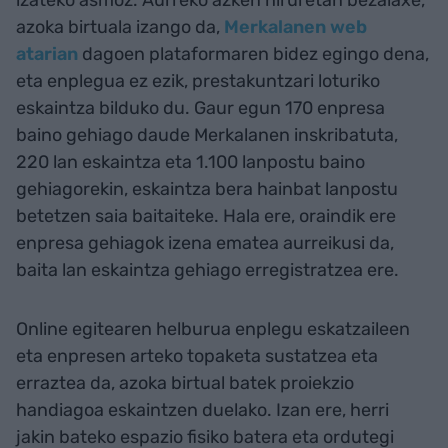
izateko asmoz. Aurreko azken hiruretan bezalaxe,
azoka birtuala izango da,
Merkalanen web
atarian
dagoen plataformaren bidez egingo dena,
eta enplegua ez ezik, prestakuntzari loturiko
eskaintza bilduko du. Gaur egun 170 enpresa
baino gehiago daude Merkalanen inskribatuta,
220 lan eskaintza eta 1.100 lanpostu baino
gehiagorekin, eskaintza bera hainbat lanpostu
betetzen saia baitaiteke. Hala ere, oraindik ere
enpresa gehiagok izena ematea aurreikusi da,
baita lan eskaintza gehiago erregistratzea ere.
Online egitearen helburua enplegu eskatzaileen
eta enpresen arteko topaketa sustatzea eta
erraztea da, azoka birtual batek proiekzio
handiagoa eskaintzen duelako. Izan ere, herri
jakin bateko espazio fisiko batera eta ordutegi