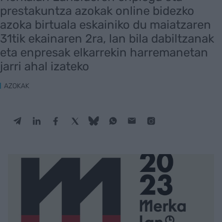
prestakuntza azokak online bidezko
azoka birtuala eskainiko du maiatzaren
31tik ekainaren 2ra, lan bila dabiltzanak
eta enpresak elkarrekin harremanetan
jarri ahal izateko
AZOKAK