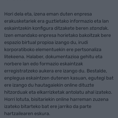
Hori dela eta, izena eman duten enpresa
erakusketariek era guztietako informazio eta lan
eskaintzekin konfigura ditzakete beren
stand
ak.
Izen emandako enpresa horietako bakoitzak bere
espazio birtual propioa izango du, irudi
korporatiboko elementuekin ere pertsonaliza
litekeena. Halaber, dokumentazioa gehitu eta
norbere lan edo formazio eskaintzak
erregistratzeko aukera ere izango du. Bestalde,
enplegua eskaintzen dutenen kasuan, egutegi bat
ere izango du hautagaiekin online dituzte
hitzorduak eta elkarrizketak antolatu ahal izateko.
Horri lotuta, bisitariekin online harreman zuzena
izateko bitarteko bat ere jarriko da parte
hartzailearen eskura.