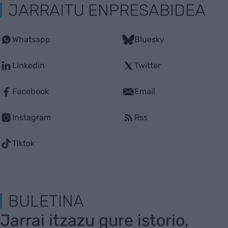
JARRAITU ENPRESABIDEA
Whatsapp
Bluesky
Linkedin
Twitter
Facebook
Email
Instagram
Rss
Tiktok
BULETINA
Jarrai itzazu gure istorio,