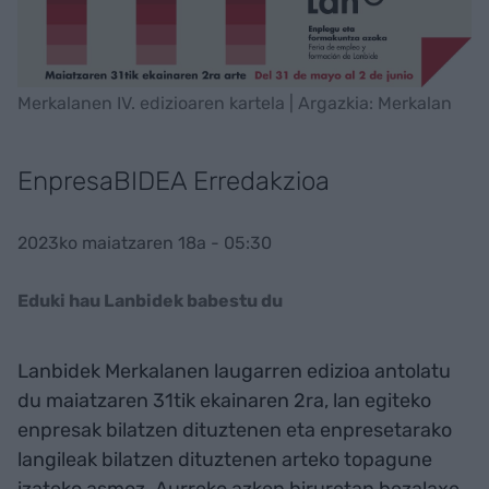
Merkalanen IV. edizioaren kartela | Argazkia: Merkalan
EnpresaBIDEA Erredakzioa
2023ko maiatzaren 18a - 05:30
Eduki hau Lanbidek babestu du
Lanbidek Merkalanen laugarren edizioa antolatu
du maiatzaren 31tik ekainaren 2ra, lan egiteko
enpresak bilatzen dituztenen eta enpresetarako
langileak bilatzen dituztenen arteko topagune