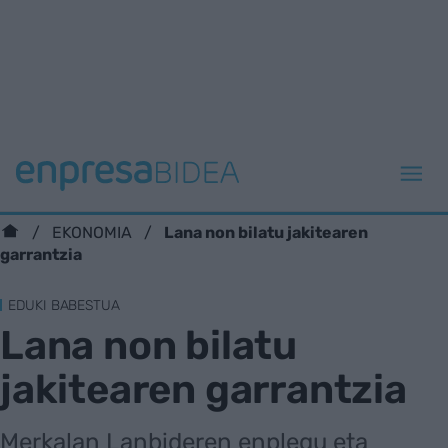
Lana non bilatu jakitearen
EKONOMIA
garrantzia
EDUKI BABESTUA
Lana non bilatu
jakitearen garrantzia
Merkalan Lanbideren enplegu eta