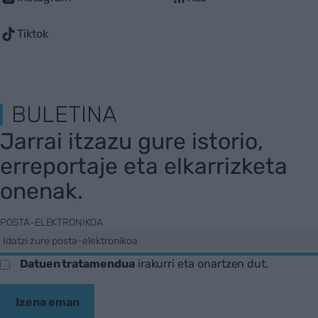
Tiktok
BULETINA
Jarrai itzazu gure istorio,
erreportaje eta elkarrizketa
onenak.
POSTA-ELEKTRONIKOA
Datuen tratamendua
irakurri eta onartzen dut.
Izena eman