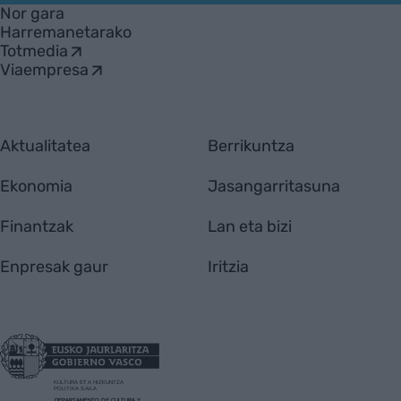
Nor gara
Harremanetarako
Totmedia
Viaempresa
Aktualitatea
Berrikuntza
Ekonomia
Jasangarritasuna
Finantzak
Lan eta bizi
Enpresak gaur
Iritzia