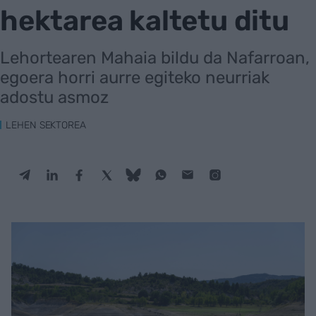
hektarea kaltetu ditu
Lehortearen Mahaia bildu da Nafarroan,
egoera horri aurre egiteko neurriak
adostu asmoz
LEHEN SEKTOREA