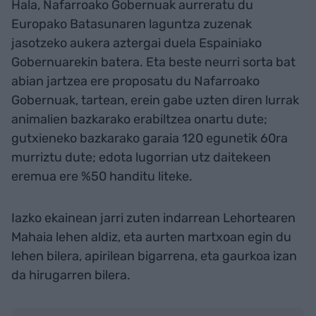
Hala, Nafarroako Gobernuak aurreratu du
Europako Batasunaren laguntza zuzenak
jasotzeko aukera aztergai duela Espainiako
Gobernuarekin batera. Eta beste neurri sorta bat
abian jartzea ere proposatu du Nafarroako
Gobernuak, tartean, erein gabe uzten diren lurrak
animalien bazkarako erabiltzea onartu dute;
gutxieneko bazkarako garaia 120 egunetik 60ra
murriztu dute; edota lugorrian utz daitekeen
eremua ere %50 handitu liteke.
Iazko ekainean jarri zuten indarrean Lehortearen
Mahaia lehen aldiz, eta aurten martxoan egin du
lehen bilera, apirilean bigarrena, eta gaurkoa izan
da hirugarren bilera.