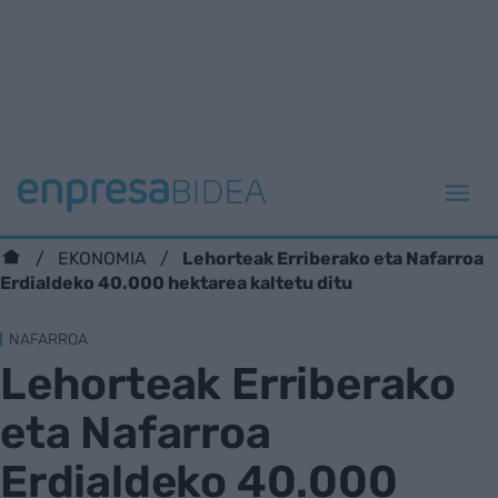
Lehorteak Erriberako eta Nafarroa
EKONOMIA
Erdialdeko 40.000 hektarea kaltetu ditu
NAFARROA
Lehorteak Erriberako
eta Nafarroa
Erdialdeko 40.000