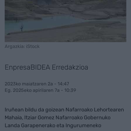
Argazkia: iStock
EnpresaBIDEA Erredakzioa
2023ko maiatzaren 2a - 14:47
Eg. 2025eko apirilaren 7a - 10:39
Iruñean bildu da goizean Nafarroako Lehortearen
Mahaia, Itziar Gomez Nafarroako Gobernuko
Landa Garapenerako eta Ingurumeneko