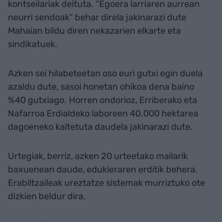
kontseilariak deituta. “Egoera larriaren aurrean
neurri sendoak” behar direla jakinarazi dute
Mahaian bildu diren nekazarien elkarte eta
sindikatuek.
Azken sei hilabeteetan oso euri gutxi egin duela
azaldu dute, sasoi honetan ohikoa dena baino
%40 gutxiago. Horren ondorioz, Erriberako eta
Nafarroa Erdialdeko laboreen 40.000 hektarea
dagoeneko kaltetuta daudela jakinarazi dute.
Urtegiak, berriz, azken 20 urteetako mailarik
baxuenean daude, edukieraren erditik behera.
Erabiltzaileak ureztatze sistemak murriztuko ote
dizkien beldur dira.