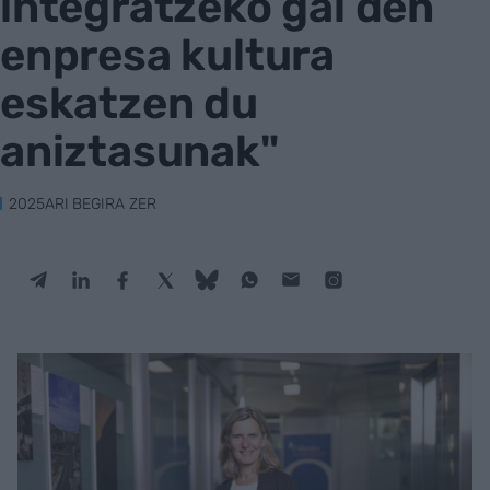
integratzeko gai den
enpresa kultura
eskatzen du
aniztasunak"
2025ARI BEGIRA ZER