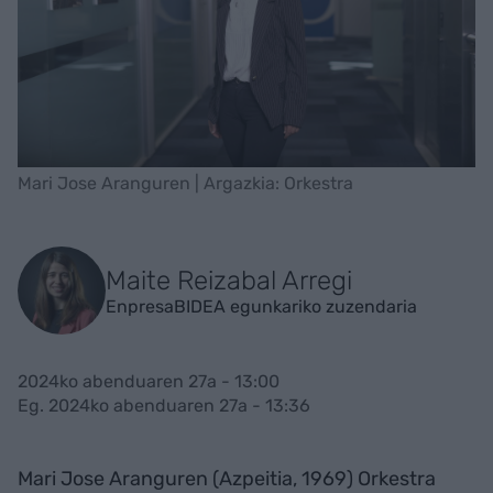
Mari Jose Aranguren | Argazkia: Orkestra
Maite Reizabal Arregi
EnpresaBIDEA egunkariko zuzendaria
2024ko abenduaren 27a - 13:00
Eg. 2024ko abenduaren 27a - 13:36
Mari Jose Aranguren (Azpeitia, 1969) Orkestra