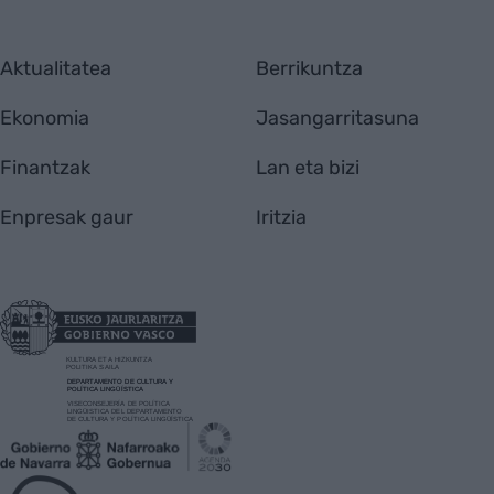
Aktualitatea
Berrikuntza
Ekonomia
Jasangarritasuna
Finantzak
Lan eta bizi
Enpresak gaur
Iritzia