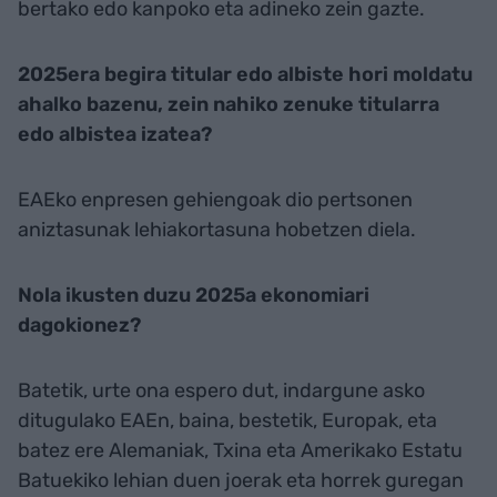
bertako edo kanpoko eta adineko zein gazte.
2025era begira titular edo albiste hori moldatu
ahalko bazenu, zein nahiko zenuke titularra
edo albistea izatea?
EAEko enpresen gehiengoak dio pertsonen
aniztasunak lehiakortasuna hobetzen diela.
Nola ikusten duzu 2025a ekonomiari
dagokionez?
Batetik, urte ona espero dut, indargune asko
ditugulako EAEn, baina, bestetik, Europak, eta
batez ere Alemaniak, Txina eta Amerikako Estatu
Batuekiko lehian duen joerak eta horrek guregan