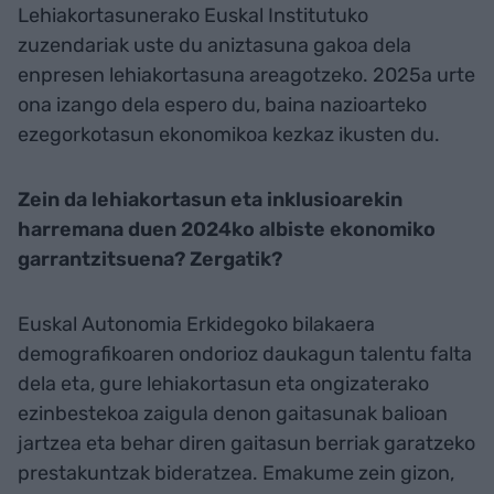
Lehiakortasunerako Euskal Institutuko
zuzendariak uste du aniztasuna gakoa dela
enpresen lehiakortasuna areagotzeko. 2025a urte
ona izango dela espero du, baina nazioarteko
ezegorkotasun ekonomikoa kezkaz ikusten du.
Zein da lehiakortasun eta inklusioarekin
harremana duen 2024ko albiste ekonomiko
garrantzitsuena? Zergatik?
Euskal Autonomia Erkidegoko bilakaera
demografikoaren ondorioz daukagun talentu falta
dela eta, gure lehiakortasun eta ongizaterako
ezinbestekoa zaigula denon gaitasunak balioan
jartzea eta behar diren gaitasun berriak garatzeko
prestakuntzak bideratzea. Emakume zein gizon,