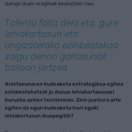
izango duen eraginak kezkatzen nau.
Talentu falta dela eta, gure
lehiakortasun eta
ongizaterako ezinbestekoa
zaigu denon gaitasunak
balioan jartzea
Aniztasunaren kudeaketa estrategikoa egitea
ezinbestekotzat jo duzue lehiakortasunari
buruzko azken txostenean. Zein puntura arte
egiten da egun kudeaketa hori egoki
lehiakortasun ikuspegitik?