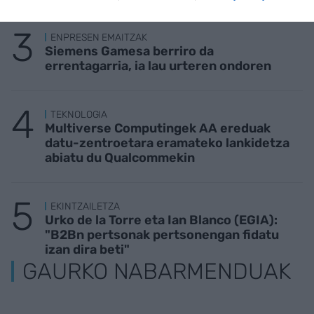
ENPRESEN EMAITZAK
Siemens Gamesa berriro da
errentagarria, ia lau urteren ondoren
TEKNOLOGIA
Multiverse Computingek AA ereduak
datu-zentroetara eramateko lankidetza
abiatu du Qualcommekin
EKINTZAILETZA
Urko de la Torre eta Ian Blanco (EGIA):
"B2Bn pertsonak pertsonengan fidatu
izan dira beti"
GAURKO NABARMENDUAK