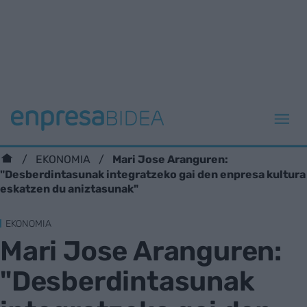
Mari Jose Aranguren:
EKONOMIA
"Desberdintasunak integratzeko gai den enpresa kultura
eskatzen du aniztasunak"
EKONOMIA
Mari Jose Aranguren:
"Desberdintasunak