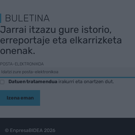
BULETINA
Jarrai itzazu gure istorio,
erreportaje eta elkarrizketa
onenak.
POSTA-ELEKTRONIKOA
Datuen tratamendua
irakurri eta onartzen dut.
Izena eman
© EnpresaBIDEA 2026