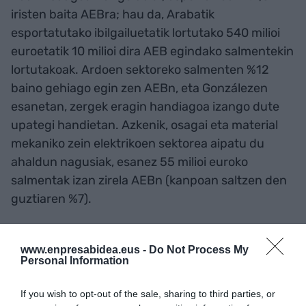
iristen baita AEBra; hau da, Arabatik
esportatutako ibilgailuetatik lortutako 540 milioi
euroetatik 10 milioi dira AEB egindako salmentekin
lortutakoak. Ardoen sektoreko salmenten %12
baino gehiago egin zen AEBn, eta Gonzálezen
esanetan, zergek eragin handiagoa izango dute
upategi handietan. Azkenik, osagai eta material
mekaniko zein elektrikoen sektorea aipatu du
ahaldun nagusiak, esanez 55 milioi euroko
salmentak izan zirela AEBn (kanpoan saltzen den
guztiaren %7).
Gehitu
EnpresaBIDEA
Google-ren iturri
www.enpresabidea.eus -
Do Not Process My
hobetsi gisa doan
Personal Information
Egon zaitez azken berriekin informatuta
AKTIBATU ORAIN
If you wish to opt-out of the sale, sharing to third parties, or