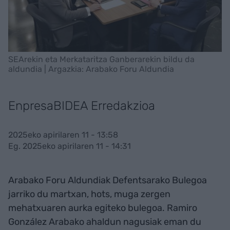
SEArekin eta Merkataritza Ganberarekin bildu da
aldundia | Argazkia: Arabako Foru Aldundia
EnpresaBIDEA Erredakzioa
2025eko apirilaren 11 - 13:58
Eg. 2025eko apirilaren 11 - 14:31
Arabako Foru Aldundiak Defentsarako Bulegoa
jarriko du martxan, hots, muga zergen
mehatxuaren aurka egiteko bulegoa. Ramiro
González Arabako ahaldun nagusiak eman du