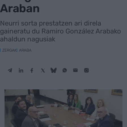
Araban
Neurri sorta prestatzen ari direla
gaineratu du Ramiro González Arabako
ahaldun nagusiak
ZERGAK
ARABA