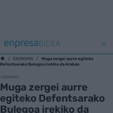
Muga zergei aurre egiteko
EKONOMIA
Defentsarako Bulegoa irekiko da Araban
EKONOMIA
Muga zergei aurre
egiteko Defentsarako
Bulegoa irekiko da