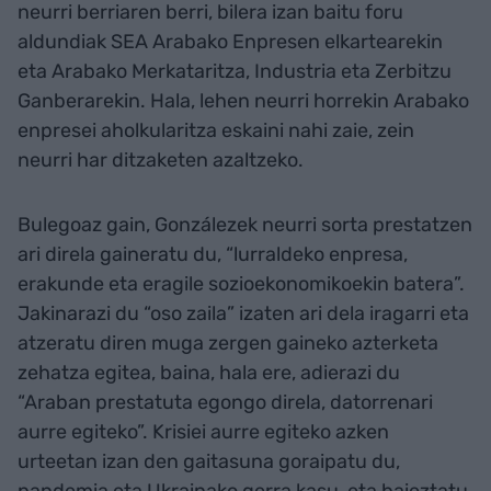
neurri berriaren berri, bilera izan baitu foru
aldundiak SEA Arabako Enpresen elkartearekin
eta Arabako Merkataritza, Industria eta Zerbitzu
Ganberarekin. Hala, lehen neurri horrekin Arabako
enpresei aholkularitza eskaini nahi zaie, zein
neurri har ditzaketen azaltzeko.
Bulegoaz gain, Gonzálezek neurri sorta prestatzen
ari direla gaineratu du, “lurraldeko enpresa,
erakunde eta eragile sozioekonomikoekin batera”.
Jakinarazi du “oso zaila” izaten ari dela iragarri eta
atzeratu diren muga zergen gaineko azterketa
zehatza egitea, baina, hala ere, adierazi du
“Araban prestatuta egongo direla, datorrenari
aurre egiteko”. Krisiei aurre egiteko azken
urteetan izan den gaitasuna goraipatu du,