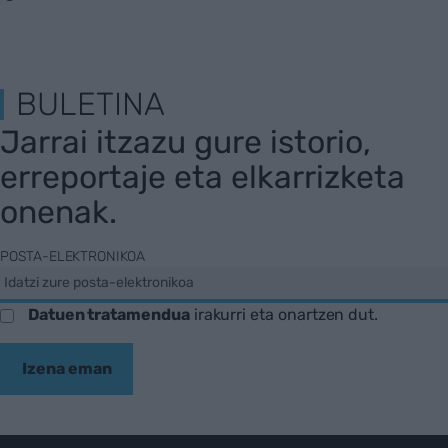
BULETINA
Jarrai itzazu gure istorio,
erreportaje eta elkarrizketa
onenak.
POSTA-ELEKTRONIKOA
Datuen tratamendua
irakurri eta onartzen dut.
Izena eman