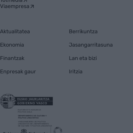
Totmedia
Viaempresa
Aktualitatea
Berrikuntza
Ekonomia
Jasangarritasuna
Finantzak
Lan eta bizi
Enpresak gaur
Iritzia