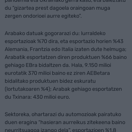
pandemia eta Ukrainako gerra kasu, eta baieztatu
du “gizartea prest dagoela oraingoan muga
zergen ondorioei aurre egiteko”.
Arabako datuak gogorarazi du: lurraldeko
esportazioak %70 dira, eta esportazio horien %43
Alemania, Frantzia edo Italia izaten dute helmuga;
Arabatik esportatzen diren produktuen %66 baino
gehiago EBra bidaltzen da. Hala, 9.150 milioi
eurotatik 370 milioi baino ez ziren AEBetara
bidalitako produktuen bidez eskuratu
(lortutakoaren %4); Arabak gehiago esportatzen
du Txinara: 430 milioi euro.
Sektoreka, ohartarazi du automozioak pairatuko
duen eragina “hasieran aurreikus zitekeena baino
neurritsuagoa izango dela”, esportazioen %1,8