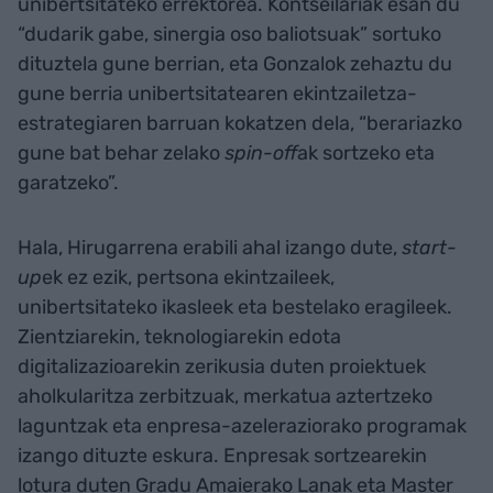
unibertsitateko errektorea. Kontseilariak esan du
“dudarik gabe, sinergia oso baliotsuak” sortuko
dituztela gune berrian, eta Gonzalok zehaztu du
gune berria unibertsitatearen ekintzailetza-
estrategiaren barruan kokatzen dela, “berariazko
gune bat behar zelako
spin-off
ak sortzeko eta
garatzeko”.
Hala, Hirugarrena erabili ahal izango dute,
start-
up
ek ez ezik, pertsona ekintzaileek,
unibertsitateko ikasleek eta bestelako eragileek.
Zientziarekin, teknologiarekin edota
digitalizazioarekin zerikusia duten proiektuek
aholkularitza zerbitzuak, merkatua aztertzeko
laguntzak eta enpresa-azeleraziorako programak
izango dituzte eskura. Enpresak sortzearekin
lotura duten Gradu Amaierako Lanak eta Master