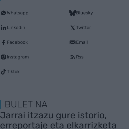
Whatsapp
Bluesky
Linkedin
Twitter
Facebook
Email
Instagram
Rss
Tiktok
BULETINA
Jarrai itzazu gure istorio,
erreportaje eta elkarrizketa