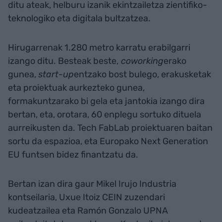
ditu ateak, helburu izanik ekintzailetza zientifiko-
teknologiko eta digitala bultzatzea.
Hirugarrenak 1.280 metro karratu erabilgarri
izango ditu. Besteak beste,
coworking
erako
gunea,
start-up
entzako bost bulego, erakusketak
eta proiektuak aurkezteko gunea,
formakuntzarako bi gela eta jantokia izango dira
bertan, eta, orotara, 60 enplegu sortuko dituela
aurreikusten da. Tech FabLab proiektuaren baitan
sortu da espazioa, eta Europako Next Generation
EU funtsen bidez finantzatu da.
Bertan izan dira gaur Mikel Irujo Industria
kontseilaria, Uxue Itoiz CEIN zuzendari
kudeatzailea eta Ramón Gonzalo UPNA