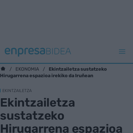
Ekintzailetza sustatzeko
EKONOMIA
Hirugarrena espazioa irekiko da Iruñean
EKINTZAILETZA
Ekintzailetza
sustatzeko
Hirugarrena espazioa