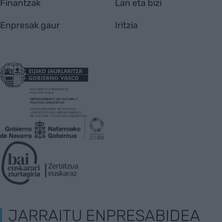
Finantzak
Lan eta bizi
Enpresak gaur
Iritzia
JARRAITU ENPRESABIDEA