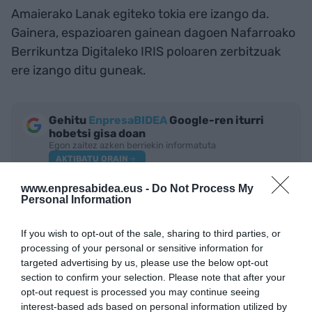
Amaierako Lanak egiteko tokia ere izango da.
Gainera, espazioaren gainean dagoen Nafarroako
Berrikuntza Digitaleko IRIS poloaren zerbitzuak
ere izango ditu guneak.
Gehitu
EnpresaBIDEA
Google-ren iturri
hobetsi gisa doan
Egon zaitez azken berriekin informatuta
AKTIBATU ORAIN
www.enpresabidea.eus -
Do Not Process My
Personal Information
If you wish to opt-out of the sale, sharing to third parties, or
processing of your personal or sensitive information for
targeted advertising by us, please use the below opt-out
section to confirm your selection. Please note that after your
opt-out request is processed you may continue seeing
interest-based ads based on personal information utilized by