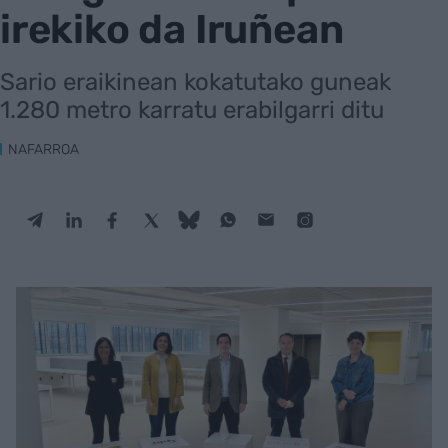
irekiko da Iruñean
Sario eraikinean kokatutako guneak
1.280 metro karratu erabilgarri ditu
NAFARROA