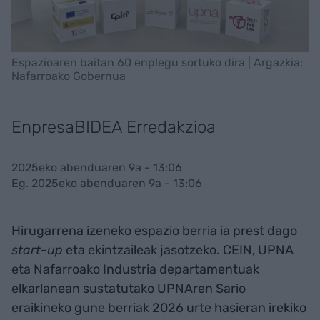
Espazioaren baitan 60 enplegu sortuko dira | Argazkia:
Nafarroako Gobernua
EnpresaBIDEA Erredakzioa
2025eko abenduaren 9a - 13:06
Eg. 2025eko abenduaren 9a - 13:06
Hirugarrena izeneko espazio berria ia prest dago
start-up
eta ekintzaileak jasotzeko. CEIN, UPNA
eta Nafarroako Industria departamentuak
elkarlanean sustatutako UPNAren Sario
eraikineko gune berriak 2026 urte hasieran irekiko