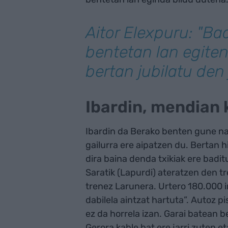
Aitor Elexpuru: "Ba
bentetan lan egiten
bertan jubilatu den
Ibardin, mendian
Ibardin da Berako benten gune na
gailurra ere aipatzen du. Bertan 
dira baina denda txikiak ere badit
Saratik (Lapurdi) ateratzen den tr
trenez Larunera. Urtero 180.000 
dabilela aintzat hartuta”. Autoz p
ez da horrela izan. Garai batean 
Gerora kable bat ere jarri zuten e