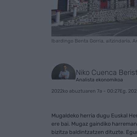
Ibardingo Benta Gorria, aitzindaria.
Niko Cuenca Beris
Analista ekonomikoa
2022ko abuztuaren 7a - 00:27
Eg. 202
Mugaldeko herria dugu Euskal Herr
ere bai. Mugaz gaindiko harreman 
bizitza baldintzatzen dituzte. Egu