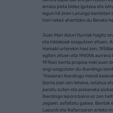
erraza pista bidez igotzea eta is
lagun hil ziren Larungo bentetan lan
hori nekez ahantziko du Berako he
Juan Mari Alzuri Iturriak hagitz on
eta hildakoak ezagutzen zituen. A
Hamabi urterekin hasi zen, 1958an
egiten zituen eta 1960tik aurrera l
1976an benta propioa ireki zuen b
ongi ezagutzen du Ibardingo bente
"Hasieran Ibardingo mendi kaskoan
Gorria izan zen lehena, ostatua 
paratu zuten eta pixkanaka pixkan
Iberdingo lepora baino ez zen helt
zegoen, asfaltatu gabea. Bentak e
Lapurdi eta Nafarroaren arteko mu