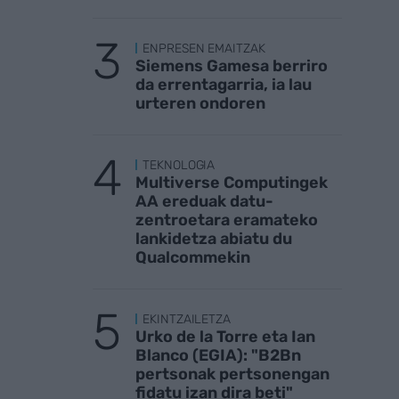
ENPRESEN EMAITZAK
Siemens Gamesa berriro
da errentagarria, ia lau
urteren ondoren
TEKNOLOGIA
Multiverse Computingek
AA ereduak datu-
zentroetara eramateko
lankidetza abiatu du
Qualcommekin
EKINTZAILETZA
Urko de la Torre eta Ian
Blanco (EGIA): "B2Bn
pertsonak pertsonengan
fidatu izan dira beti"