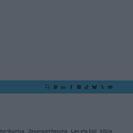
Berrikuntza
Jasangarritasuna
Lan eta bizi
Iritzia