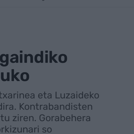
gaindiko
kuko
antxarinea eta Luzaideko
ira. Kontrabandisten
atu ziren. Gorabehera
rkizunari so