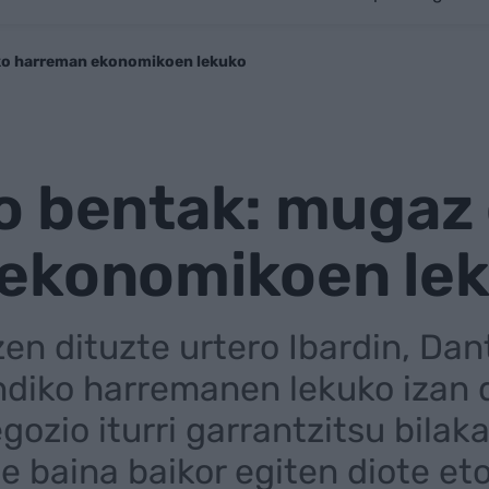
ko harreman ekonomikoen lekuko
o bentak: mugaz 
ekonomikoen le
iltzen dituzte urtero Ibardin, D
diko harremanen lekuko izan d
gozio iturri garrantzitsu bilak
e baina baikor egiten diote eto