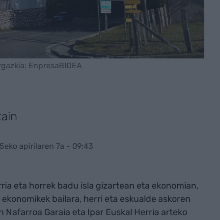
 Argazkia: EnpresaBIDEA
tain
5eko apirilaren 7a - 09:43
ia eta horrek badu isla gizartean eta ekonomian,
ekonomikek bailara, herri eta eskualde askoren
n Nafarroa Garaia eta Ipar Euskal Herria arteko