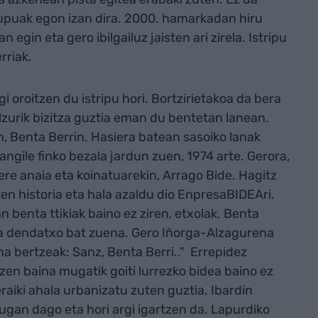
trupuak egon izan dira. 2000. hamarkadan hiru
 egin eta gero ibilgailuz jaisten ari zirela. Istripu
rriak.
gi oroitzen du istripu hori. Bortzirietakoa da bera
lzurik bizitza guztia eman du bentetan lanean.
, Benta Berrin. Hasiera batean sasoiko lanak
angile finko bezala jardun zuen, 1974 arte. Gerora,
ere anaia eta koinatuarekin, Arrago Bide. Hagitz
n historia eta hala azaldu dio EnpresaBIDEAri.
 benta ttikiak baino ez ziren, etxolak. Benta
eta dendatxo bat zuena. Gero Iñorga-Alzagurena
a bertzeak: Sanz, Benta Berri.." Errepidez
zen baina mugatik goiti lurrezko bidea baino ez
raiki ahala urbanizatu zuten guztia. Ibardin
gan dago eta hori argi igartzen da. Lapurdiko