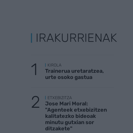
IRAKURRIENAK
KIROLA
Trainerua uretaratzea,
urte osoko gastua
ETXEBIZITZA
Jose Mari Moral:
"Agenteek etxebizitzen
kalitatezko bideoak
minutu gutxian sor
ditzakete"