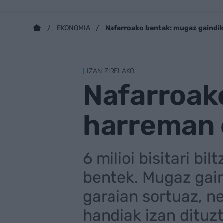
Nafarroako bentak: mugaz gaindi
EKONOMIA
IZAN ZIRELAKO
Nafarroak
harreman 
6 milioi bisitari b
bentek. Mugaz gain
garaian sortuaz, ne
handiak izan dituzt