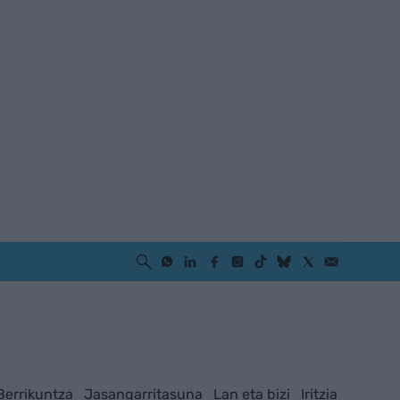
Berrikuntza
Jasangarritasuna
Lan eta bizi
Iritzia