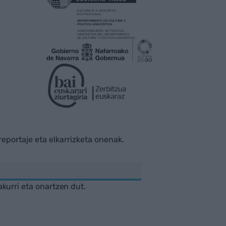
rreportaje eta elkarrizketa onenak.
akurri eta onartzen dut.