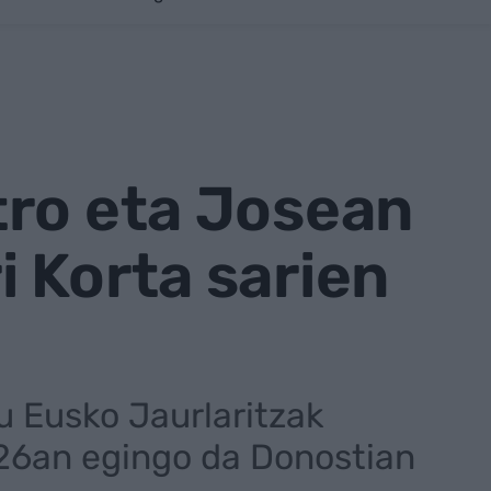
tro eta Josean
 Korta sarien
du Eusko Jaurlaritzak
 26an egingo da Donostian