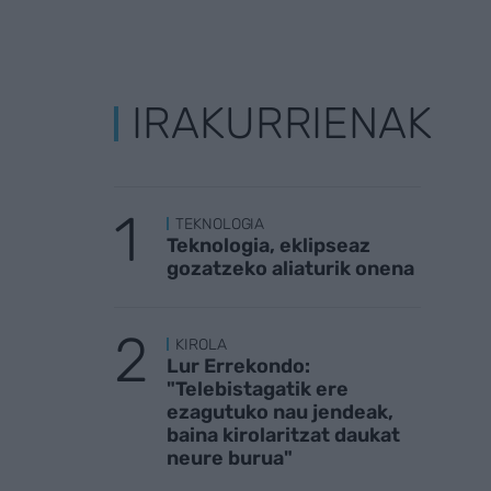
IRAKURRIENAK
TEKNOLOGIA
Teknologia, eklipseaz
gozatzeko aliaturik onena
KIROLA
Lur Errekondo:
"Telebistagatik ere
ezagutuko nau jendeak,
baina kirolaritzat daukat
neure burua"