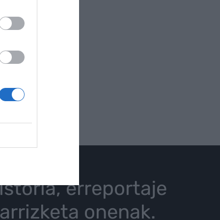
istoria, erreportaje
karrizketa onenak.