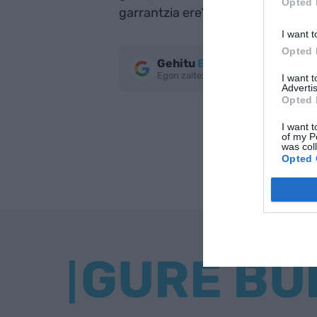
Opted 
garrantzia ere”.
I want t
Opted 
Gehitu
EnpresaBIDEA
Google
Egon zaitez azken berriekin informa
I want 
Advertis
Opted 
I want t
of my P
was col
Opted 
GURE BU