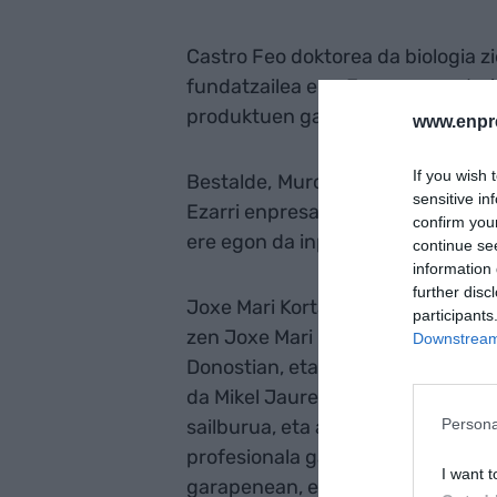
Castro Feo doktorea da biologia zi
fundatzailea ere. Egun, zuzendari 
produktuen garapena zuzentzen 
www.enpr
If you wish 
Bestalde,
Muro Zabaleta Ekonomia 
sensitive in
Ezarri enpresan egin izan du lan 
confirm you
ere egon da inplikatuta.
continue se
information 
further disc
Joxe Mari Korta Sariak urtero ema
participants
zen Joxe Mari Korta hil zuenetik.
Downstream 
Donostian, eta bertan izango da 
da Mikel Jauregi Jaurlaritzako Tr
Persona
sailburua, eta azpimarratu du sar
profesionala garatu duten enpres
I want t
garapenean, enpresen sorkuntzan,