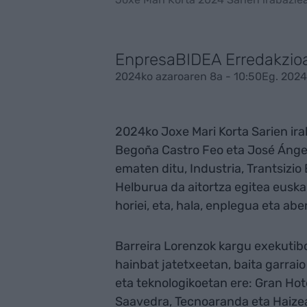
EnpresaBIDEA Erredakzio
2024ko azaroaren 8a - 10:50
Eg. 2024
2024ko Joxe Mari Korta Sarien ira
Begoña Castro Feo eta José Ángel 
ematen ditu, Industria, Trantsizio
Helburua da aitortza egitea euska
horiei, eta, hala, enplegua eta ab
Barreira Lorenzok kargu exekutibo
hainbat jatetxeetan, baita garraio
eta teknologikoetan ere: Gran Hot
Saavedra, Tecnoaranda eta Haizea