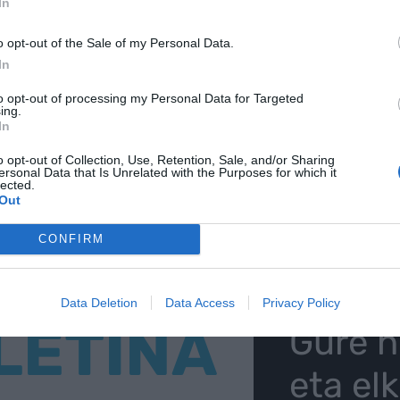
In
o opt-out of the Sale of my Personal Data.
In
-ren iturri hobetsi gisa doan
AKTIBATU ORAIN
tuta
to opt-out of processing my Personal Data for Targeted
ing.
In
o opt-out of Collection, Use, Retention, Sale, and/or Sharing
ersonal Data that Is Unrelated with the Purposes for which it
lected.
Out
CONFIRM
Data Deletion
Data Access
Privacy Policy
LETINA
Gure h
eta el