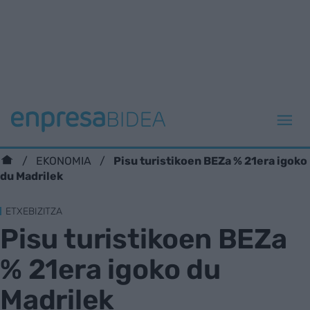
Pisu turistikoen BEZa % 21era igoko
EKONOMIA
du Madrilek
ETXEBIZITZA
Pisu turistikoen BEZa
% 21era igoko du
Madrilek