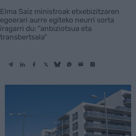
Elma Saiz ministroak etxebizitzaren
egoerari aurre egiteko neurri sorta
iragarri du: "anbiziotsua eta
transbertsala"