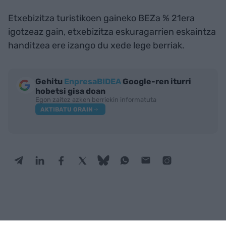
Etxebizitza turistikoen gaineko BEZa % 21era
igotzeaz gain, etxebizitza eskuragarrien eskaintza
handitzea ere izango du xede lege berriak.
Gehitu
EnpresaBIDEA
Google-ren iturri
hobetsi gisa doan
Egon zaitez azken berriekin informatuta
AKTIBATU ORAIN