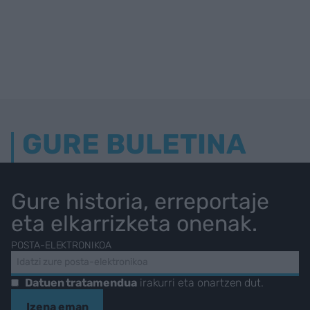
GURE BULETINA
Gure historia, erreportaje
eta elkarrizketa onenak.
POSTA-ELEKTRONIKOA
Datuen tratamendua
irakurri eta onartzen dut.
Izena eman