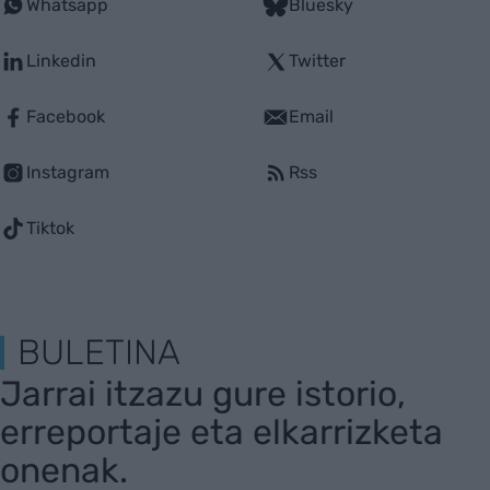
Whatsapp
Bluesky
Linkedin
Twitter
Facebook
Email
Instagram
Rss
Tiktok
BULETINA
Jarrai itzazu gure istorio,
erreportaje eta elkarrizketa
onenak.