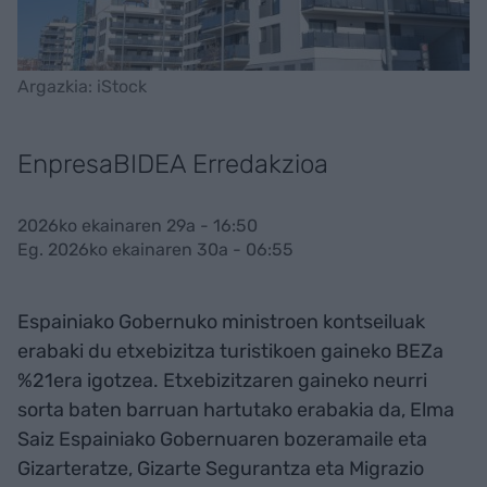
Argazkia: iStock
EnpresaBIDEA Erredakzioa
2026ko ekainaren 29a - 16:50
Eg. 2026ko ekainaren 30a - 06:55
Espainiako Gobernuko ministroen kontseiluak
erabaki du etxebizitza turistikoen gaineko BEZa
%21era igotzea. Etxebizitzaren gaineko neurri
sorta baten barruan hartutako erabakia da, Elma
Saiz Espainiako Gobernuaren bozeramaile eta
Gizarteratze, Gizarte Segurantza eta Migrazio