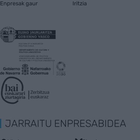
Enpresak gaur
Iritzia
JARRAITU ENPRESABIDEA