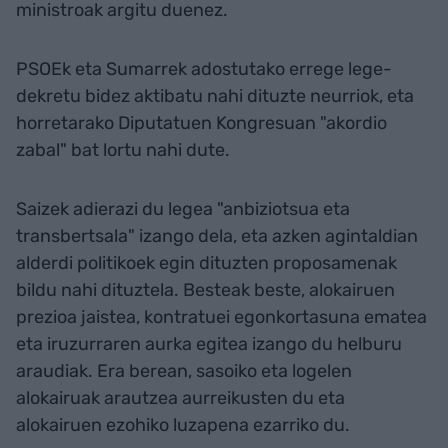
ministroak argitu duenez.
PSOEk eta Sumarrek adostutako errege lege-
dekretu bidez aktibatu nahi dituzte neurriok, eta
horretarako Diputatuen Kongresuan "akordio
zabal" bat lortu nahi dute.
Saizek adierazi du legea "anbiziotsua eta
transbertsala" izango dela, eta azken agintaldian
alderdi politikoek egin dituzten proposamenak
bildu nahi dituztela. Besteak beste, alokairuen
prezioa jaistea, kontratuei egonkortasuna ematea
eta iruzurraren aurka egitea izango du helburu
araudiak. Era berean, sasoiko eta logelen
alokairuak arautzea aurreikusten du eta
alokairuen ezohiko luzapena ezarriko du.