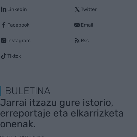
Linkedin
Twitter
Facebook
Email
Instagram
Rss
Tiktok
BULETINA
Jarrai itzazu gure istorio,
erreportaje eta elkarrizketa
onenak.