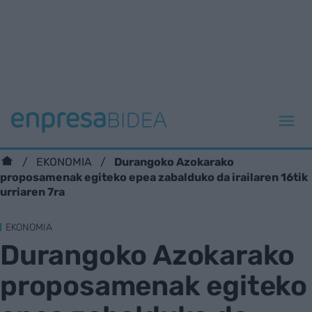
Durangoko Azokarako
EKONOMIA
proposamenak egiteko epea zabalduko da irailaren 16tik
urriaren 7ra
EKONOMIA
Durangoko Azokarako
proposamenak egiteko