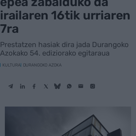
epea zabalduko da
irailaren 16tik urriaren
7ra
Prestatzen hasiak dira jada Durangoko
Azokako 54. ediziorako egitaraua
KULTURA
DURANGOKO AZOKA