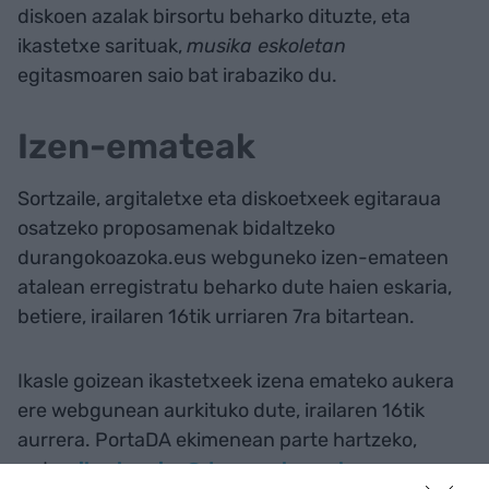
diskoen azalak birsortu beharko dituzte, eta
ikastetxe sarituak,
musika eskoletan
egitasmoaren saio bat irabaziko du.
Izen-emateak
Sortzaile, argitaletxe eta diskoetxeek egitaraua
osatzeko proposamenak bidaltzeko
durangokoazoka.eus webguneko izen-emateen
atalean erregistratu beharko dute haien eskaria,
betiere, irailaren 16tik urriaren 7ra bitartean.
Ikasle goizean ikastetxeek izena emateko aukera
ere webgunean aurkituko dute, irailaren 16tik
aurrera. PortaDA ekimenean parte hartzeko,
ordea,
ikaslegoiza@durangokoazoka.eus