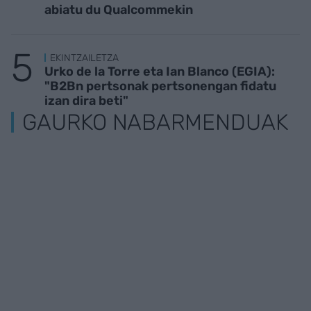
abiatu du Qualcommekin
EKINTZAILETZA
Urko de la Torre eta Ian Blanco (EGIA):
"B2Bn pertsonak pertsonengan fidatu
izan dira beti"
GAURKO NABARMENDUAK