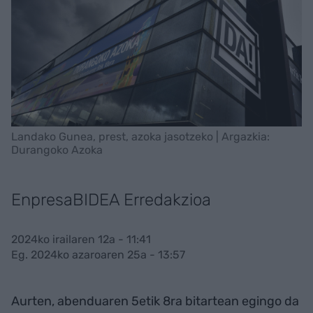
Landako Gunea, prest, azoka jasotzeko | Argazkia:
Durangoko Azoka
EnpresaBIDEA Erredakzioa
2024ko irailaren 12a - 11:41
Eg. 2024ko azaroaren 25a - 13:57
Aurten, abenduaren 5etik 8ra bitartean egingo da