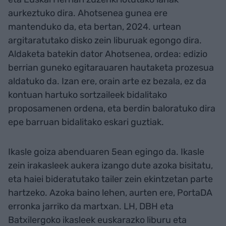
aurkeztuko dira. Ahotsenea gunea ere
mantenduko da, eta bertan, 2024. urtean
argitaratutako disko zein liburuak egongo dira.
Aldaketa batekin dator Ahotsenea, ordea: edizio
berrian guneko egitarauaren hautaketa prozesua
aldatuko da. Izan ere, orain arte ez bezala, ez da
kontuan hartuko sortzaileek bidalitako
proposamenen ordena, eta berdin baloratuko dira
epe barruan bidalitako eskari guztiak.
Ikasle goiza abenduaren 5ean egingo da. Ikasle
zein irakasleek aukera izango dute azoka bisitatu,
eta haiei bideratutako tailer zein ekintzetan parte
hartzeko. Azoka baino lehen, aurten ere, PortaDA
erronka jarriko da martxan. LH, DBH eta
Batxilergoko ikasleek euskarazko liburu eta