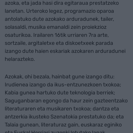
azoka, eta jada hasi dira egitaraua prestatzeko
lanetan. Urteroko legez, programazio oparoa
antolatuko dute azokako arduradunek, tailer,
solasaldi, musika emanaldi zein proiekzioz
osaturikoa. Irailaren 16tik urriaren 7ra arte,
sortzaile, argitaletxe eta diskoetxeek parada
izango dute haien eskariak azokaren arduradunei
helarazteko.
Azokak, ohi bezala, hainbat gune izango ditu:
Irudienea izango da ikus-entzunezkoen txokoa;
Kabia gunea hartuko dute teknologia berriek;
Saguganbaran egongo da haur zein gazteentzako
literaturaren eta musikaren txokoa; dantza eta
antzerkia ikusteko Szenatokia prestatuko da; eta
Talaia gunean, literaturaz gain, euskaraz eginiko
eta Euskal Herriari zuzenki lotutako lanak