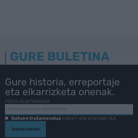
GURE BULETINA
Gure historia, erreportaje
eta elkarrizketa onenak.
POSTA-ELEKTRONIKOA
Datuen tratamendua
irakurri eta onartzen dut.
Izena eman