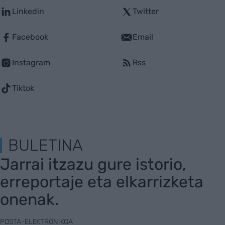
Linkedin
Twitter
Facebook
Email
Instagram
Rss
Tiktok
BULETINA
Jarrai itzazu gure istorio,
erreportaje eta elkarrizketa
onenak.
POSTA-ELEKTRONIKOA