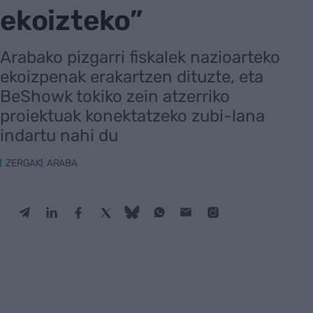
ekoizteko”
Arabako pizgarri fiskalek nazioarteko
ekoizpenak erakartzen dituzte, eta
BeShowk tokiko zein atzerriko
proiektuak konektatzeko zubi-lana
indartu nahi du
ZERGAK
ARABA