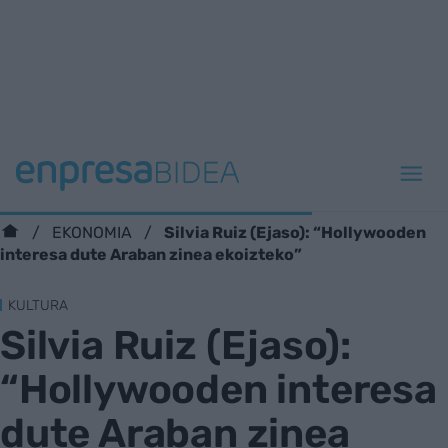
Silvia Ruiz (Ejaso): “Hollywooden
EKONOMIA
interesa dute Araban zinea ekoizteko”
KULTURA
Silvia Ruiz (Ejaso):
“Hollywooden interesa
dute Araban zinea