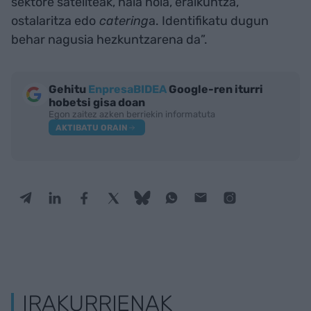
sektore sateliteak, hala nola, eraikuntza,
ostalaritza edo
catering
a. Identifikatu dugun
behar nagusia hezkuntzarena da”.
Gehitu
EnpresaBIDEA
Google-ren iturri
hobetsi gisa doan
Egon zaitez azken berriekin informatuta
AKTIBATU ORAIN
IRAKURRIENAK