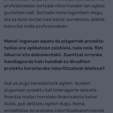
profesionalean sortzaile nitxo honekin lan egitea
gustatzen zait. Sortzaile horiei laguntzen diegu,
eta ez dute zertan hazi behar aurrekontu aldetik,
baina bai maila profesionalean.
Mahai-inguruan aipatu da pizgarriak proiektu
txikiei ere aplikatzen zaizkiela, hala nola, film
laburrei eta dokumentalei. Zuentzat erronka
handiagoa da hain handiak ez diruditen
proiektu horietarako inbertitzaileak bilatzea?
Guk ez dugu bereizketarik egiten. Ikusten
dugunean proiektu bat bideragarria dela eta
finantza mailan horrelako finantzaketa behar
duela, guk aktibatu egiten dugu. Baina,
errealitatea da erabakia inbertitzailearen mende