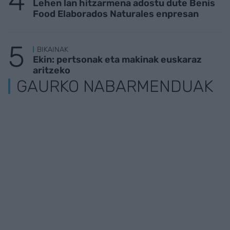
Lehen lan hitzarmena adostu dute Benis
Food Elaborados Naturales enpresan
BIKAINAK
Ekin: pertsonak eta makinak euskaraz
aritzeko
GAURKO NABARMENDUAK