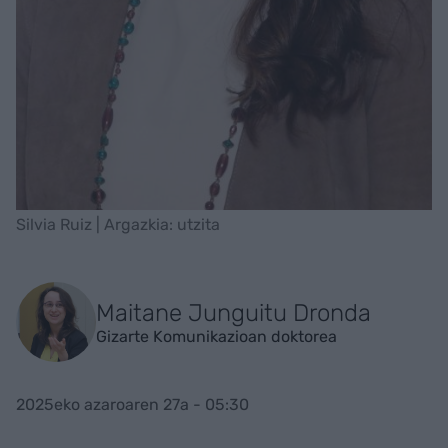
Silvia Ruiz | Argazkia: utzita
Maitane Junguitu Dronda
Gizarte Komunikazioan doktorea
2025eko azaroaren 27a - 05:30