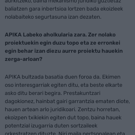
aurkitzeko, baina mekanismo juridiko guztietaz
baliatzen gara inbertsioa lortzen bada ekoizleek
nolabaiteko segurtasuna izan dezaten.
APIKA Labeko aholkularia zara. Zer nolako
proiektuekin egin duzu topo eta ze erronkei
egin behar izan diezu aurre proiektu hauekin
zerga-arloan?
APIKA bultzada basatia duen foroa da. Ekimen
oso interesgarriak egiten ditu, eta beste elkarte
asko ditu berari begira. Prestakuntzari
dagokionez, hainbat gairi garrantzia ematen diote,
hauen artean arlo juridikoari. Zentzu horretan,
ekoizpen txikiekin egiten dut topo, baina hauek
potentzial izugarria duten sortzaileek
orkestratzen dituzte. Niri maila pertsonalean eta