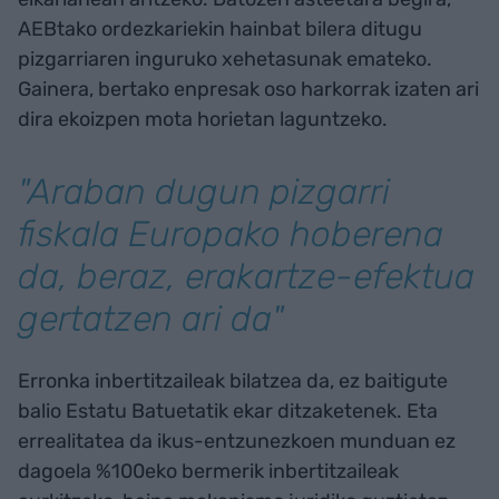
AEBtako ordezkariekin hainbat bilera ditugu
pizgarriaren inguruko xehetasunak emateko.
Gainera, bertako enpresak oso harkorrak izaten ari
dira ekoizpen mota horietan laguntzeko.
"Araban dugun pizgarri
fiskala Europako hoberena
da, beraz, erakartze-efektua
gertatzen ari da"
Erronka inbertitzaileak bilatzea da, ez baitigute
balio Estatu Batuetatik ekar ditzaketenek. Eta
errealitatea da ikus-entzunezkoen munduan ez
dagoela %100eko bermerik inbertitzaileak