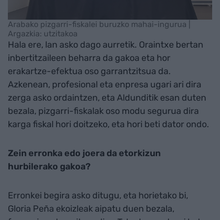
Arabako pizgarri-fiskalei buruzko mahai-ingurua |
Argazkia: utzitakoa
Hala ere, lan asko dago aurretik. Oraintxe bertan
inbertitzaileen beharra da gakoa eta hor
erakartze-efektua oso garrantzitsua da.
Azkenean, profesional eta enpresa ugari ari dira
zerga asko ordaintzen, eta Aldunditik esan duten
bezala, pizgarri-fiskalak oso modu segurua dira
karga fiskal hori doitzeko, eta hori beti dator ondo.
Zein erronka edo joera da etorkizun
hurbilerako gakoa?
Erronkei begira asko ditugu, eta horietako bi,
Gloria Peña ekoizleak aipatu duen bezala,