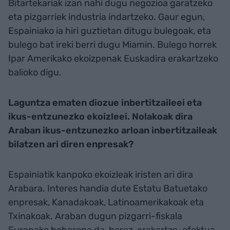
Bitartekariak izan nahi dugu negozioa garatzeko
eta pizgarriek industria indartzeko. Gaur egun,
Espainiako ia hiri guztietan ditugu bulegoak, eta
bulego bat ireki berri dugu Miamin. Bulego horrek
Ipar Amerikako ekoizpenak Euskadira erakartzeko
balioko digu.
Laguntza ematen diozue inbertitzaileei eta
ikus-entzunezko ekoizleei. Nolakoak dira
Araban ikus-entzunezko arloan inbertitzaileak
bilatzen ari diren enpresak?
Espainiatik kanpoko ekoizleak iristen ari dira
Arabara. Interes handia dute Estatu Batuetako
enpresak, Kanadakoak, Latinoamerikakoak eta
Txinakoak. Araban dugun pizgarri-fiskala