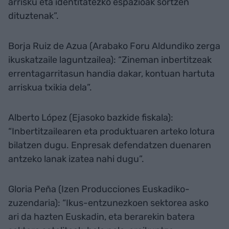
arrisku eta identitatezko espazioak sortzen
dituztenak”.
Borja Ruiz de Azua (Arabako Foru Aldundiko zerga
ikuskatzaile laguntzailea): “Zineman inbertitzeak
errentagarritasun handia dakar, kontuan hartuta
arriskua txikia dela”.
Alberto López (Ejasoko bazkide fiskala):
“Inbertitzailearen eta produktuaren arteko lotura
bilatzen dugu. Enpresak defendatzen duenaren
antzeko lanak izatea nahi dugu”.
Gloria Peña (Izen Producciones Euskadiko-
zuzendaria): “Ikus-entzunezkoen sektorea asko
ari da hazten Euskadin, eta berarekin batera