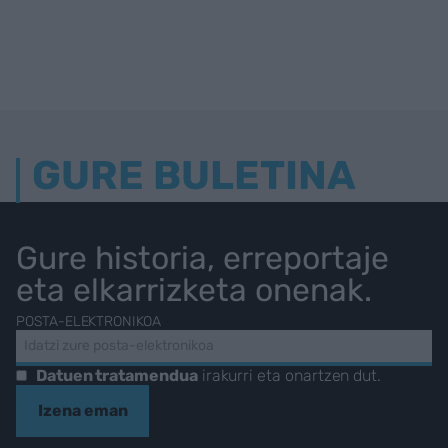
GURE BULETINA
Gure historia, erreportaje
eta elkarrizketa onenak.
POSTA-ELEKTRONIKOA
Datuen tratamendua
irakurri eta onartzen dut.
Izena eman