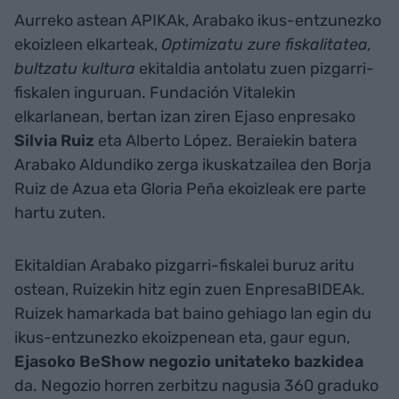
Aurreko astean APIKAk, Arabako ikus-entzunezko
ekoizleen elkarteak,
Optimizatu zure fiskalitatea,
bultzatu kultura
ekitaldia antolatu zuen pizgarri-
fiskalen inguruan. Fundación Vitalekin
elkarlanean, bertan izan ziren Ejaso enpresako
Silvia Ruiz
eta Alberto López. Beraiekin batera
Arabako Aldundiko zerga ikuskatzailea den Borja
Ruiz de Azua eta Gloria Peña ekoizleak ere parte
hartu zuten.
Ekitaldian Arabako pizgarri-fiskalei buruz aritu
ostean, Ruizekin hitz egin zuen EnpresaBIDEAk.
Ruizek hamarkada bat baino gehiago lan egin du
ikus-entzunezko ekoizpenean eta, gaur egun,
Ejasoko BeShow negozio unitateko bazkidea
da. Negozio horren zerbitzu nagusia 360 graduko