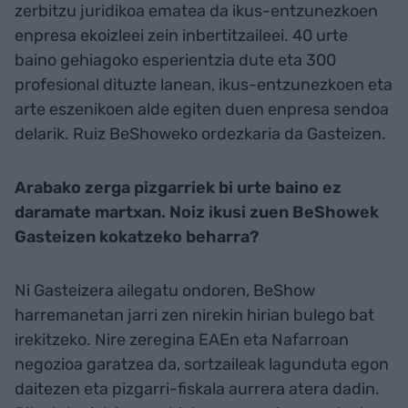
zerbitzu juridikoa ematea da ikus-entzunezkoen
enpresa ekoizleei zein inbertitzaileei. 40 urte
baino gehiagoko esperientzia dute eta 300
profesional dituzte lanean, ikus-entzunezkoen eta
arte eszenikoen alde egiten duen enpresa sendoa
delarik. Ruiz BeShoweko ordezkaria da Gasteizen.
Arabako zerga pizgarriek bi urte baino ez
daramate martxan. Noiz ikusi zuen BeShowek
Gasteizen kokatzeko beharra?
Ni Gasteizera ailegatu ondoren, BeShow
harremanetan jarri zen nirekin hirian bulego bat
irekitzeko. Nire zeregina EAEn eta Nafarroan
negozioa garatzea da, sortzaileak lagunduta egon
daitezen eta pizgarri-fiskala aurrera atera dadin.