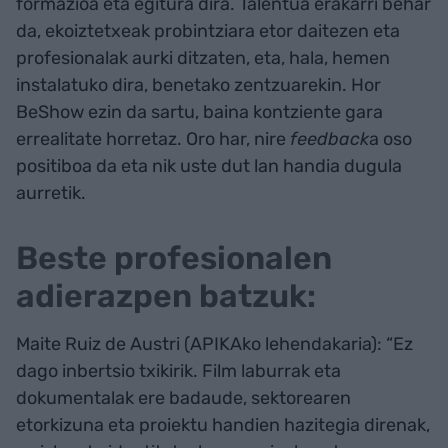
formazioa eta egitura dira. Talentua erakarri behar
da, ekoiztetxeak probintziara etor daitezen eta
profesionalak aurki ditzaten, eta, hala, hemen
instalatuko dira, benetako zentzuarekin. Hor
BeShow ezin da sartu, baina kontziente gara
errealitate horretaz. Oro har, nire
feedback
a oso
positiboa da eta nik uste dut lan handia dugula
aurretik.
Beste profesionalen
adierazpen batzuk:
Maite Ruiz de Austri (APIKAko lehendakaria): “Ez
dago inbertsio txikirik. Film laburrak eta
dokumentalak ere badaude, sektorearen
etorkizuna eta proiektu handien hazitegia direnak,