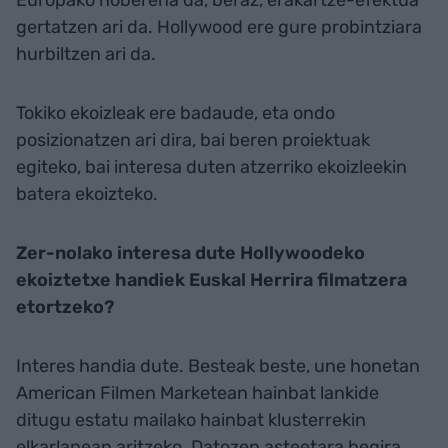
Europako hoberena da, beraz, erakartze-efektua
gertatzen ari da. Hollywood ere gure probintziara
hurbiltzen ari da.
Tokiko ekoizleak ere badaude, eta ondo
posizionatzen ari dira, bai beren proiektuak
egiteko, bai interesa duten atzerriko ekoizleekin
batera ekoizteko.
Zer-nolako interesa dute Hollywoodeko
ekoiztetxe handiek Euskal Herrira filmatzera
etortzeko?
Interes handia dute. Besteak beste, une honetan
American Filmen Marketean hainbat lankide
ditugu estatu mailako hainbat klusterrekin
elkarlanean aritzeko. Datozen asteetara begira,