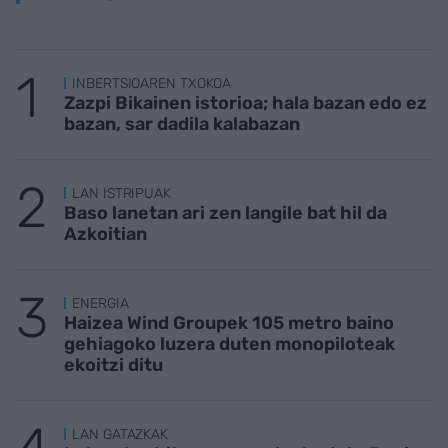
INBERTSIOAREN TXOKOA
Zazpi Bikainen istorioa; hala bazan edo ez
bazan, sar dadila kalabazan
LAN ISTRIPUAK
Baso lanetan ari zen langile bat hil da
Azkoitian
ENERGIA
Haizea Wind Groupek 105 metro baino
gehiagoko luzera duten monopiloteak
ekoitzi ditu
LAN GATAZKAK