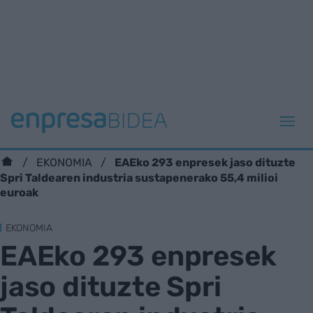
EAEko 293 enpresek jaso dituzte
EKONOMIA
Spri Taldearen industria sustapenerako 55,4 milioi
euroak
EKONOMIA
EAEko 293 enpresek
jaso dituzte Spri