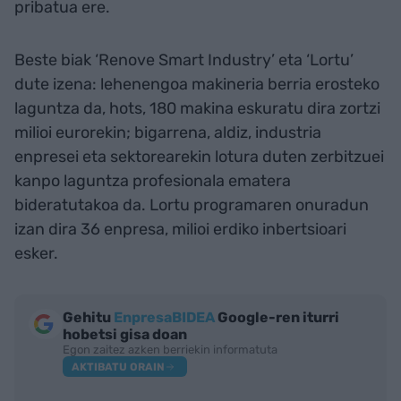
pribatua ere.
Beste biak ‘Renove Smart Industry’ eta ‘Lortu’
dute izena: lehenengoa makineria berria erosteko
laguntza da, hots, 180 makina eskuratu dira zortzi
milioi eurorekin; bigarrena, aldiz, industria
enpresei eta sektorearekin lotura duten zerbitzuei
kanpo laguntza profesionala ematera
bideratutakoa da. Lortu programaren onuradun
izan dira 36 enpresa, milioi erdiko inbertsioari
esker.
Gehitu
EnpresaBIDEA
Google-ren iturri
hobetsi gisa doan
Egon zaitez azken berriekin informatuta
AKTIBATU ORAIN