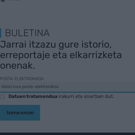
BULETINA
Jarrai itzazu gure istorio,
erreportaje eta elkarrizketa
onenak.
POSTA-ELEKTRONIKOA
Datuen tratamendua
irakurri eta onartzen dut.
Izena eman