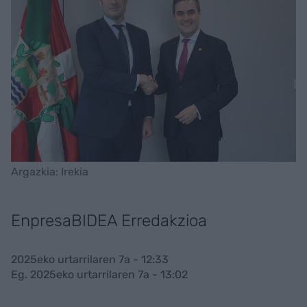
Argazkia: Irekia
EnpresaBIDEA Erredakzioa
2025eko urtarrilaren 7a - 12:33
Eg. 2025eko urtarrilaren 7a - 13:02