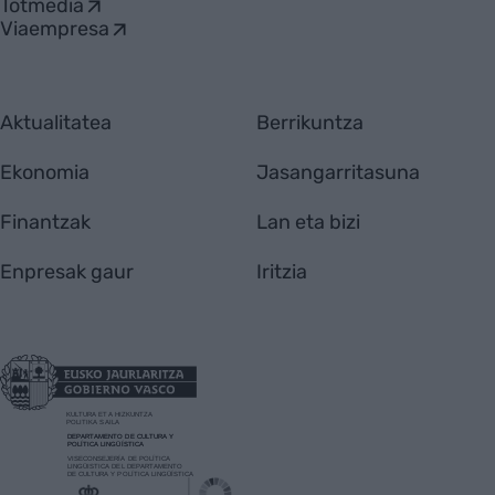
Totmedia
Viaempresa
Aktualitatea
Berrikuntza
Ekonomia
Jasangarritasuna
Finantzak
Lan eta bizi
Enpresak gaur
Iritzia