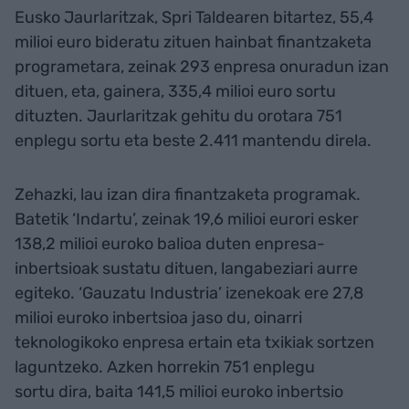
Eusko Jaurlaritzak, Spri Taldearen bitartez, 55,4
milioi euro bideratu zituen hainbat finantzaketa
programetara, zeinak 293 enpresa onuradun izan
dituen, eta, gainera, 335,4 milioi euro sortu
dituzten. Jaurlaritzak gehitu du orotara 751
enplegu sortu eta beste 2.411 mantendu direla.
Zehazki, lau izan dira finantzaketa programak.
Batetik ‘Indartu’, zeinak 19,6 milioi eurori esker
138,2 milioi euroko balioa duten enpresa-
inbertsioak sustatu dituen, langabeziari aurre
egiteko. ‘Gauzatu Industria’ izenekoak ere 27,8
milioi euroko inbertsioa jaso du, oinarri
teknologikoko enpresa ertain eta txikiak sortzen
laguntzeko. Azken horrekin 751 enplegu
sortu dira, baita 141,5 milioi euroko inbertsio