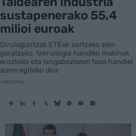
Taldearen industria
sustapenerako 55,4
milioi euroak
Dirulaguntzak ETEak sortzeko zein
garatzeko, teknologia handiko makinak
erosteko eta langabeziaren tasa handiei
aurre egiteko dira
INDUSTRIA