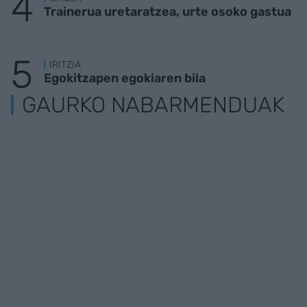
Trainerua uretaratzea, urte osoko gastua
IRITZIA
Egokitzapen egokiaren bila
GAURKO NABARMENDUAK