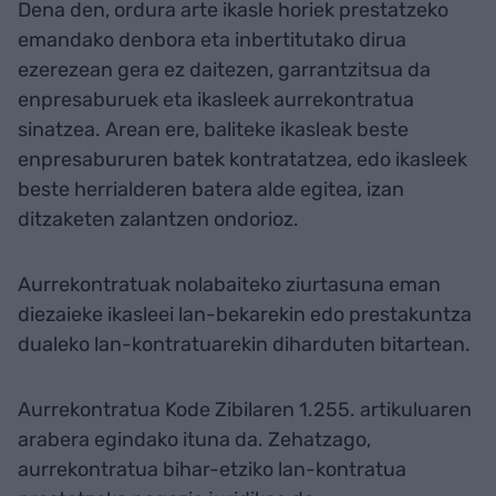
Dena den, ordura arte ikasle horiek prestatzeko
emandako denbora eta inbertitutako dirua
ezerezean gera ez daitezen, garrantzitsua da
enpresaburuek eta ikasleek aurrekontratua
sinatzea. Arean ere, baliteke ikasleak beste
enpresabururen batek kontratatzea, edo ikasleek
beste herrialderen batera alde egitea, izan
ditzaketen zalantzen ondorioz.
Aurrekontratuak nolabaiteko ziurtasuna eman
diezaieke ikasleei lan-bekarekin edo prestakuntza
dualeko lan-kontratuarekin diharduten bitartean.
Aurrekontratua Kode Zibilaren 1.255. artikuluaren
arabera egindako ituna da. Zehatzago,
aurrekontratua bihar-etziko lan-kontratua