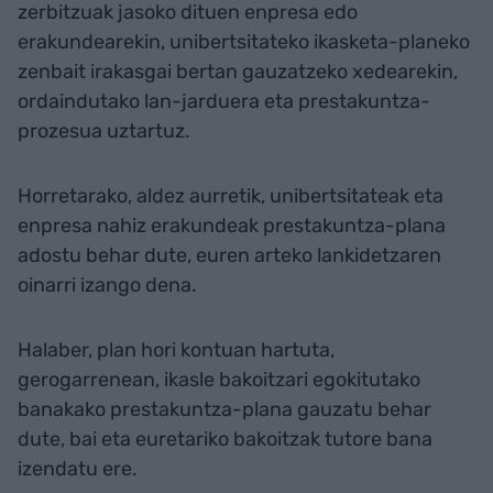
zerbitzuak jasoko dituen enpresa edo
erakundearekin, unibertsitateko ikasketa-planeko
zenbait irakasgai bertan gauzatzeko xedearekin,
ordaindutako lan-jarduera eta prestakuntza-
prozesua uztartuz.
Horretarako, aldez aurretik, unibertsitateak eta
enpresa nahiz erakundeak prestakuntza-plana
adostu behar dute, euren arteko lankidetzaren
oinarri izango dena.
Halaber, plan hori kontuan hartuta,
gerogarrenean, ikasle bakoitzari egokitutako
banakako prestakuntza-plana gauzatu behar
dute, bai eta euretariko bakoitzak tutore bana
izendatu ere.