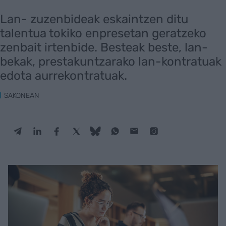
Lan- zuzenbideak eskaintzen ditu
talentua tokiko enpresetan geratzeko
zenbait irtenbide. Besteak beste, lan-
bekak, prestakuntzarako lan-kontratuak
edota aurrekontratuak.
SAKONEAN