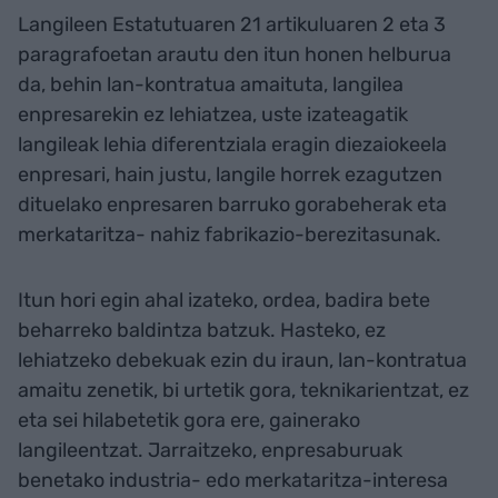
Langileen Estatutuaren 21 artikuluaren 2 eta 3
paragrafoetan arautu den itun honen helburua
da, behin lan-kontratua amaituta, langilea
enpresarekin ez lehiatzea, uste izateagatik
langileak lehia diferentziala eragin diezaiokeela
enpresari, hain justu, langile horrek ezagutzen
dituelako enpresaren barruko gorabeherak eta
merkataritza- nahiz fabrikazio-berezitasunak.
Itun hori egin ahal izateko, ordea, badira bete
beharreko baldintza batzuk. Hasteko, ez
lehiatzeko debekuak ezin du iraun, lan-kontratua
amaitu zenetik, bi urtetik gora, teknikarientzat, ez
eta sei hilabetetik gora ere, gainerako
langileentzat. Jarraitzeko, enpresaburuak
benetako industria- edo merkataritza-interesa