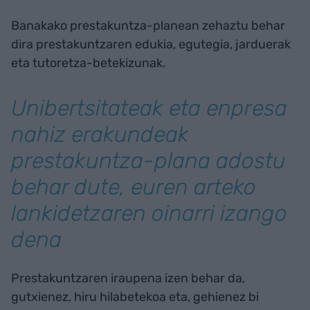
Banakako prestakuntza-planean zehaztu behar
dira prestakuntzaren edukia, egutegia, jarduerak
eta tutoretza-betekizunak.
Unibertsitateak eta enpresa
nahiz erakundeak
prestakuntza-plana adostu
behar dute, euren arteko
lankidetzaren oinarri izango
dena
Prestakuntzaren iraupena izen behar da,
gutxienez, hiru hilabetekoa eta, gehienez bi