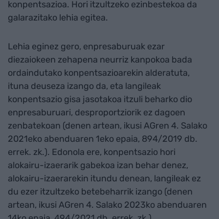
konpentsazioa. Hori itzultzeko ezinbestekoa da
galarazitako lehia egitea.
Lehia eginez gero, enpresaburuak ezar
diezaiokeen zehapena neurriz kanpokoa bada
ordaindutako konpentsazioarekin alderatuta,
ituna deuseza izango da, eta langileak
konpentsazio gisa jasotakoa itzuli beharko dio
enpresaburuari, desproportziorik ez dagoen
zenbatekoan (denen artean, ikusi AGren 4. Salako
2021eko abenduaren 1eko epaia, 894/2019 db.
errek. zk.). Edonola ere, konpentsazio hori
alokairu-izaerarik gabekoa izan behar denez,
alokairu-izaerarekin itundu denean, langileak ez
du ezer itzultzeko betebeharrik izango (denen
artean, ikusi AGren 4. Salako 2023ko abenduaren
14ko epaia, 494/2021 db. errek. zk.).