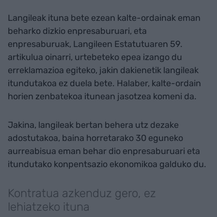
Langileak ituna bete ezean kalte-ordainak eman
beharko dizkio enpresaburuari, eta
enpresaburuak, Langileen Estatutuaren 59.
artikulua oinarri, urtebeteko epea izango du
erreklamazioa egiteko, jakin dakienetik langileak
itundutakoa ez duela bete. Halaber, kalte-ordain
horien zenbatekoa itunean jasotzea komeni da.
Jakina, langileak bertan behera utz dezake
adostutakoa, baina horretarako 30 eguneko
aurreabisua eman behar dio enpresaburuari eta
itundutako konpentsazio ekonomikoa galduko du.
Kontratua azkenduz gero, ez
lehiatzeko ituna