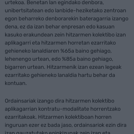
urtekoa. Benetan lan egindako denbora,
unibertsitatean edo lanbide-heziketako zentroan
egon beharreko denborarekin bateragarria izango
dena, ez da izan behar enpresan edo kasuan
kasuko erakundean zein hitzarmen kolektibo izan
aplikagarri eta hitzarmen horretan ezarritako
gehieneko lanaldiaren %65a baino gehiago,
lehenengo urtean, edo %85a baino gehiago,
bigarren urtean. Hitzarmenik izan ezean legeak
ezarritako gehieneko lanaldia hartu behar da
kontuan.
Ordainsariak izango dira hitzarmen kolektibo
aplikagarrian kontratu-modalitate horrentzako
ezarritakoak. Hitzarmen kolektiboan horren
inguruan ezer ez bada jaso, ordainsariok ezin dira
izan gauzatutako eginkizunak zein izan eta