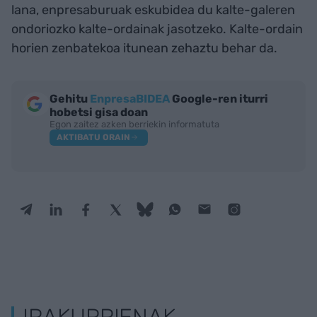
lana, enpresaburuak eskubidea du kalte-galeren
ondoriozko kalte-ordainak jasotzeko. Kalte-ordain
horien zenbatekoa itunean zehaztu behar da.
Gehitu
EnpresaBIDEA
Google-ren iturri
hobetsi gisa doan
Egon zaitez azken berriekin informatuta
AKTIBATU ORAIN
IRAKURRIENAK