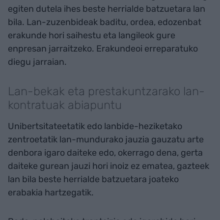
egiten dutela ihes beste herrialde batzuetara lan
bila. Lan-zuzenbideak baditu, ordea, edozenbat
erakunde hori saihestu eta langileok gure
enpresan jarraitzeko. Erakundeoi erreparatuko
diegu jarraian.
Lan-bekak eta prestakuntzarako lan-
kontratuak abiapuntu
Unibertsitateetatik edo lanbide-heziketako
zentroetatik lan-mundurako jauzia gauzatu arte
denbora igaro daiteke edo, okerrago dena, gerta
daiteke gurean jauzi hori inoiz ez ematea, gazteek
lan bila beste herrialde batzuetara joateko
erabakia hartzegatik.