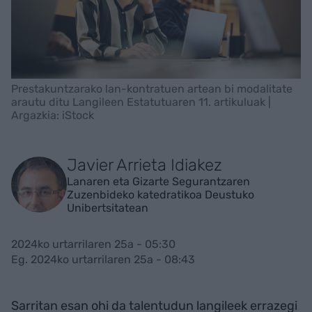
Prestakuntzarako lan-kontratuen artean bi modalitate
arautu ditu Langileen Estatutuaren 11. artikuluak |
Argazkia: iStock
Javier Arrieta Idiakez
Lanaren eta Gizarte Segurantzaren
Zuzenbideko katedratikoa Deustuko
Unibertsitatean
2024ko urtarrilaren 25a - 05:30
Eg. 2024ko urtarrilaren 25a - 08:43
Sarritan esan ohi da talentudun langileek errazegi