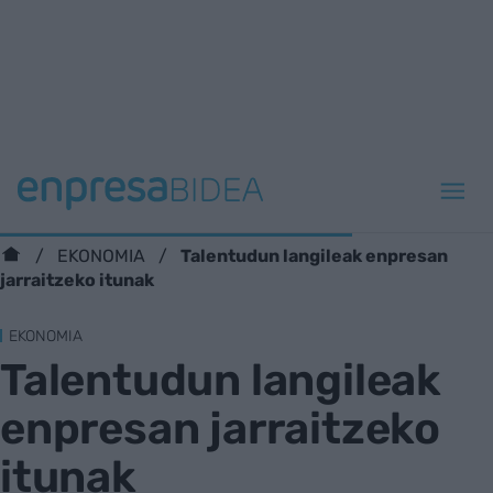
Talentudun langileak enpresan
EKONOMIA
jarraitzeko itunak
EKONOMIA
Talentudun langileak
enpresan jarraitzeko
itunak