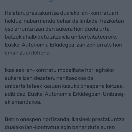
Halatan, prestakuntza dualeko lan-kontratuari
helduz, nabarmendu behar da lanbide-heziketan
oso arrunta izan den aukera hori duela urte
batzuk ahalbidetu zitzaiela unibertsitateei ere.
Euskal Autonomia Erkidegoa izan zen urrats hori
eman zuen lehena.
Ikasleek lan-kontratu modalitate hori egiteko
aukera izan dezaten, nahitaezkoa da
unibertsitateek kasuan kasuko onespena lortzea,
adibidez, Euskal Autonomia Erkidegoan, Unibasq-
ek emandakoa.
Behin onespen hori izanda, ikasleek prestakuntza
dualeko lan-kontratua egin behar dute euren