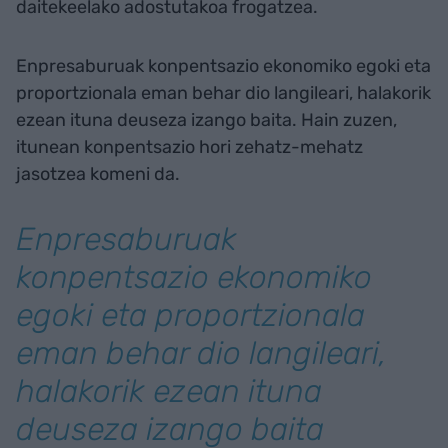
daitekeelako adostutakoa frogatzea.
Enpresaburuak konpentsazio ekonomiko egoki eta
proportzionala eman behar dio langileari, halakorik
ezean ituna deuseza izango baita. Hain zuzen,
itunean konpentsazio hori zehatz-mehatz
jasotzea komeni da.
Enpresaburuak
konpentsazio ekonomiko
egoki eta proportzionala
eman behar dio langileari,
halakorik ezean ituna
deuseza izango baita