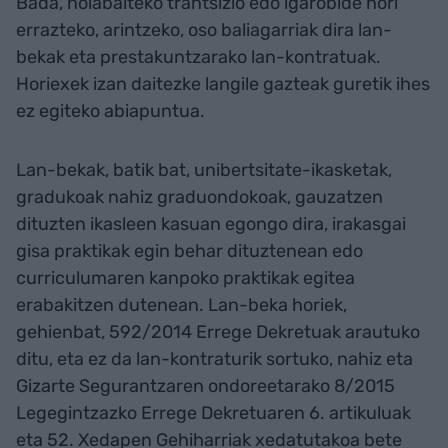
Bada, nolabaiteko trantsizio edo igarobide hori
errazteko, arintzeko, oso baliagarriak dira lan-
bekak eta prestakuntzarako lan-kontratuak.
Horiexek izan daitezke langile gazteak guretik ihes
ez egiteko abiapuntua.
Lan-bekak, batik bat, unibertsitate-ikasketak,
gradukoak nahiz graduondokoak, gauzatzen
dituzten ikasleen kasuan egongo dira, irakasgai
gisa praktikak egin behar dituztenean edo
curriculumaren kanpoko praktikak egitea
erabakitzen dutenean. Lan-beka horiek,
gehienbat, 592/2014 Errege Dekretuak arautuko
ditu, eta ez da lan-kontraturik sortuko, nahiz eta
Gizarte Segurantzaren ondoreetarako 8/2015
Legegintzazko Errege Dekretuaren 6. artikuluak
eta 52. Xedapen Gehiharriak xedatutakoa bete