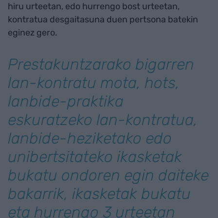
hiru urteetan, edo hurrengo bost urteetan,
kontratua desgaitasuna duen pertsona batekin
eginez gero.
Prestakuntzarako bigarren
lan-kontratu mota, hots,
lanbide-praktika
eskuratzeko lan-kontratua,
lanbide-heziketako edo
unibertsitateko ikasketak
bukatu ondoren egin daiteke
bakarrik, ikasketak bukatu
eta hurrengo 3 urteetan