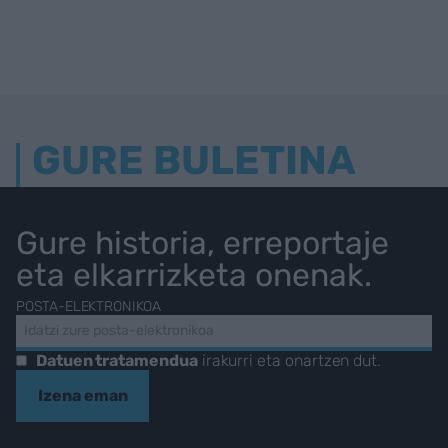
GURE BULETINA
Gure historia, erreportaje
eta elkarrizketa onenak.
POSTA-ELEKTRONIKOA
Datuen tratamendua
irakurri eta onartzen dut.
Izena eman