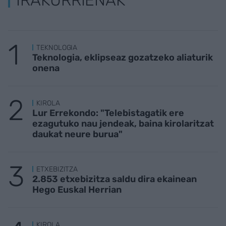
TEKNOLOGIA
Teknologia, eklipseaz gozatzeko aliaturik
onena
KIROLA
Lur Errekondo: "Telebistagatik ere
ezagutuko nau jendeak, baina kirolaritzat
daukat neure burua"
ETXEBIZITZA
2.853 etxebizitza saldu dira ekainean
Hego Euskal Herrian
KIROLA