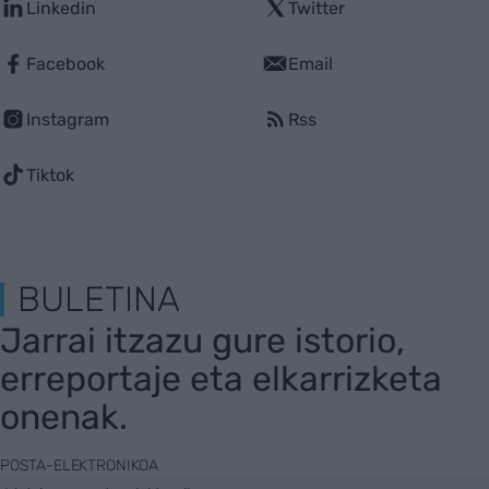
Linkedin
Twitter
Facebook
Email
Instagram
Rss
Tiktok
BULETINA
Jarrai itzazu gure istorio,
erreportaje eta elkarrizketa
onenak.
POSTA-ELEKTRONIKOA