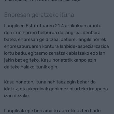
Enpresan geratzeko ituna
Langileen Estatutuaren 21.4 artikuluan arautu
den itun horren helburua da langilea, denbora
batez, enpresan gelditzea, betiere, langile horrek
enpresaburuaren kontura lanbide-espezializazioa
lortu badu, egitasmo zehatzak abiatzeko edo lan
jakin bat egiteko. Kasu horietatik kanpo ezin
daiteke halako itunik egin.
Kasu honetan, ituna nahitaez egin behar da
idatziz, eta akordioak gehienez bi urteko iraupena
izan dezake.
Langileak epe hori amaitu aurretik uzten badu