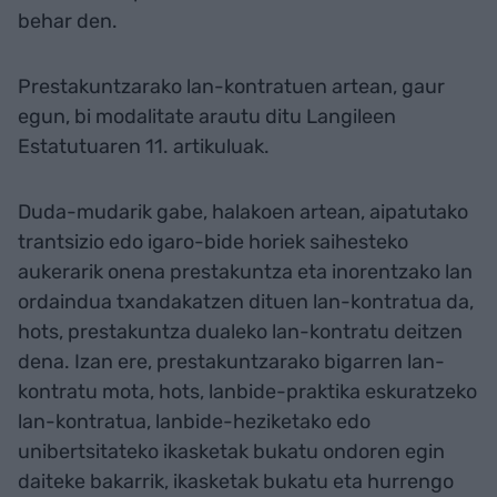
behar den.
Prestakuntzarako lan-kontratuen artean, gaur
egun, bi modalitate arautu ditu Langileen
Estatutuaren 11. artikuluak.
Duda-mudarik gabe, halakoen artean, aipatutako
trantsizio edo igaro-bide horiek saihesteko
aukerarik onena prestakuntza eta inorentzako lan
ordaindua txandakatzen dituen lan-kontratua da,
hots, prestakuntza dualeko lan-kontratu deitzen
dena. Izan ere, prestakuntzarako bigarren lan-
kontratu mota, hots, lanbide-praktika eskuratzeko
lan-kontratua, lanbide-heziketako edo
unibertsitateko ikasketak bukatu ondoren egin
daiteke bakarrik, ikasketak bukatu eta hurrengo