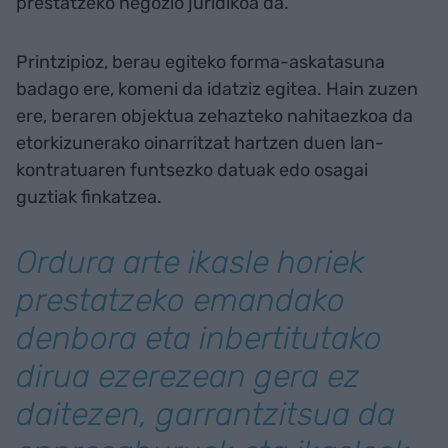
prestatzeko negozio juridikoa da.
Printzipioz, berau egiteko forma-askatasuna
badago ere, komeni da idatziz egitea. Hain zuzen
ere, beraren objektua zehazteko nahitaezkoa da
etorkizunerako oinarritzat hartzen duen lan-
kontratuaren funtsezko datuak edo osagai
guztiak finkatzea.
Ordura arte ikasle horiek
prestatzeko emandako
denbora eta inbertitutako
dirua ezerezean gera ez
daitezen, garrantzitsua da