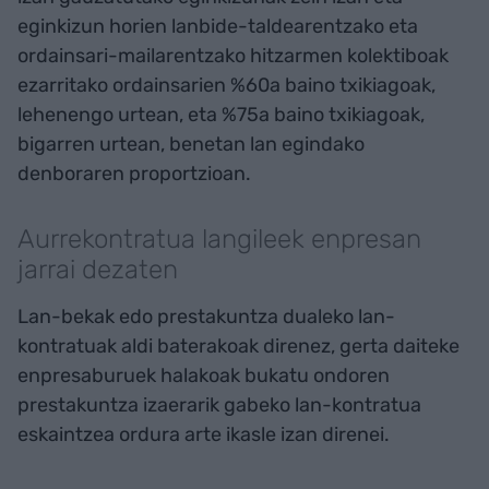
eginkizun horien lanbide-taldearentzako eta
ordainsari-mailarentzako hitzarmen kolektiboak
ezarritako ordainsarien %60a baino txikiagoak,
lehenengo urtean, eta %75a baino txikiagoak,
bigarren urtean, benetan lan egindako
denboraren proportzioan.
Aurrekontratua langileek enpresan
jarrai dezaten
Lan-bekak edo prestakuntza dualeko lan-
kontratuak aldi baterakoak direnez, gerta daiteke
enpresaburuek halakoak bukatu ondoren
prestakuntza izaerarik gabeko lan-kontratua
eskaintzea ordura arte ikasle izan direnei.