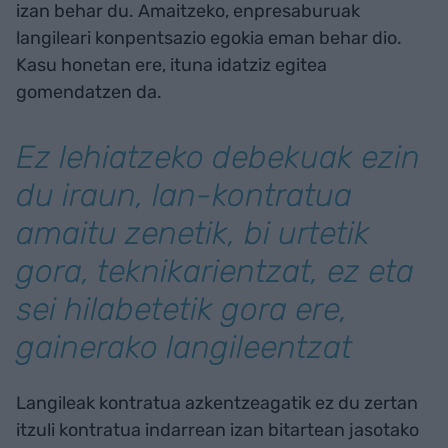
izan behar du. Amaitzeko, enpresaburuak
langileari konpentsazio egokia eman behar dio.
Kasu honetan ere, ituna idatziz egitea
gomendatzen da.
Ez lehiatzeko debekuak ezin
du iraun, lan-kontratua
amaitu zenetik, bi urtetik
gora, teknikarientzat, ez eta
sei hilabetetik gora ere,
gainerako langileentzat
Langileak kontratua azkentzeagatik ez du zertan
itzuli kontratua indarrean izan bitartean jasotako