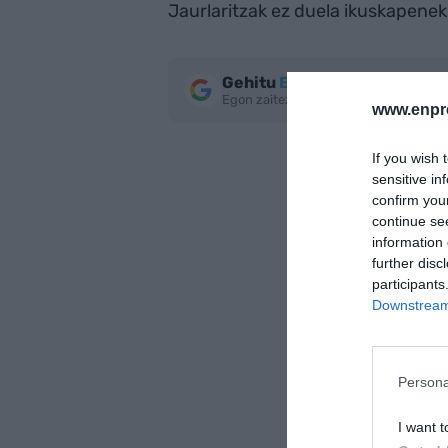
Jaurlaritzak ez duela ikuskapenekin
Gehitu
EnpresaBIDEA
Google
Egon zaitez azken berriekin informa
www.enpr
If you wish 
sensitive in
confirm you
continue se
information 
further disc
participants
Downstream 
Persona
I want t