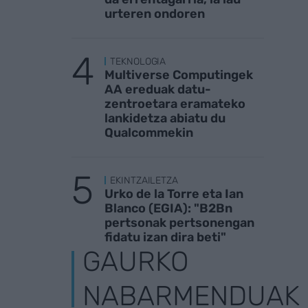
urteren ondoren
TEKNOLOGIA
Multiverse Computingek
AA ereduak datu-
zentroetara eramateko
lankidetza abiatu du
Qualcommekin
EKINTZAILETZA
Urko de la Torre eta Ian
Blanco (EGIA): "B2Bn
pertsonak pertsonengan
fidatu izan dira beti"
GAURKO
NABARMENDUAK