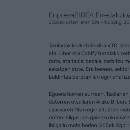
EnpresaBIDEA Erredakzio
2026ko urtarrilaren 29a - 15:32
Eg. 20
Taxilariak kezkatuta dira VTC lize
eta. Uber eta Cabify bezalako zerb
dute, eta taxiei bezala, zerbitzu 
eskatzen dute. Era berean, sektore
baldintza beretan lan egin ahal iz
Egoera horren aurrean, Taxilarien
datorren otsailaren 4rako Bilbon. 
azaroaren 18an egin zituzten mobi
duten ibilgailuen gaineko ikuskat
ibilgailu mota horien %65ek zigorr