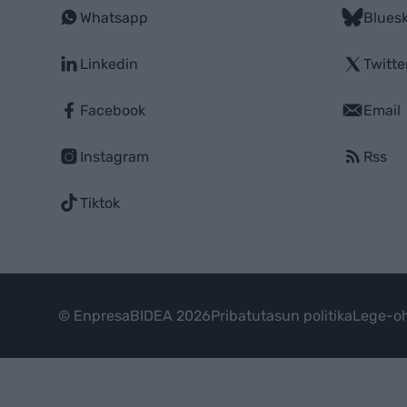
Whatsapp
Blues
Linkedin
Twitte
Facebook
Email
Instagram
Rss
Tiktok
© EnpresaBIDEA 2026
Pribatutasun politika
Lege-oh