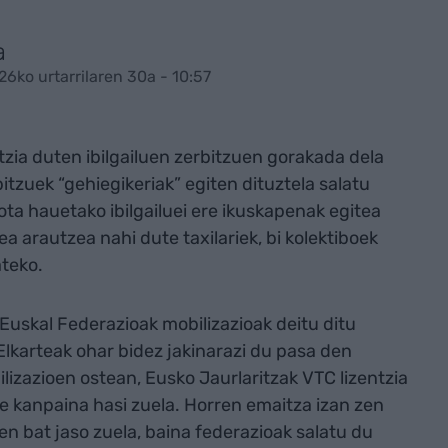
a
26ko urtarrilaren 30a - 10:57
ntzia duten ibilgailuen zerbitzuen gorakada dela
itzuek “gehiegikeriak” egiten dituztela salatu
mota hauetako ibilgailuei ere ikuskapenak egitea
a arautzea nahi dute taxilariek, bi kolektiboek
ateko.
 Euskal Federazioak mobilizazioak deitu ditu
Elkarteak ohar bidez jakinarazi du pasa den
lizazioen ostean, Eusko Jaurlaritzak VTC lizentzia
ze kanpaina hasi zuela. Horren emaitza izan zen
en bat jaso zuela, baina federazioak salatu du