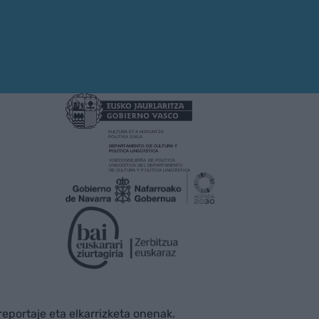
rreportaje eta elkarrizketa onenak.