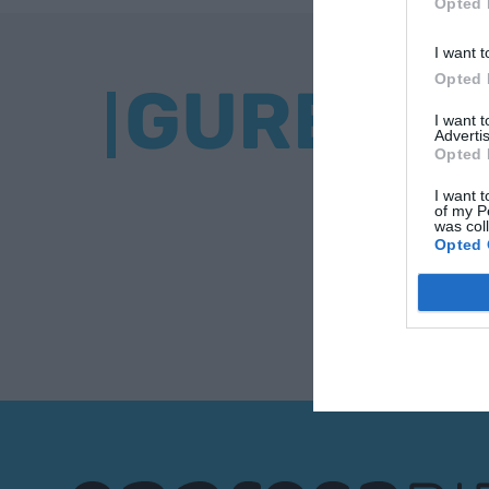
Opted 
I want t
Opted 
GURE BU
I want 
Advertis
Opted 
I want t
of my P
was col
Opted 