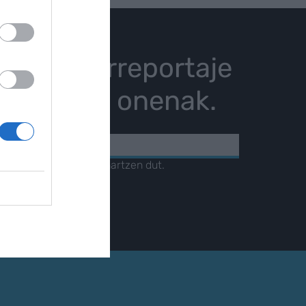
istoria, erreportaje
karrizketa onenak.
KOA
amendua
irakurri eta onartzen dut.