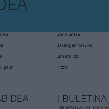
atea
Berrikuntza
ia
Jasangarritasuna
ak
Lan eta bizi
k gaur
Iritzia
ABIDEA
BULETINA
Jarrai itzazu gure istorio, e