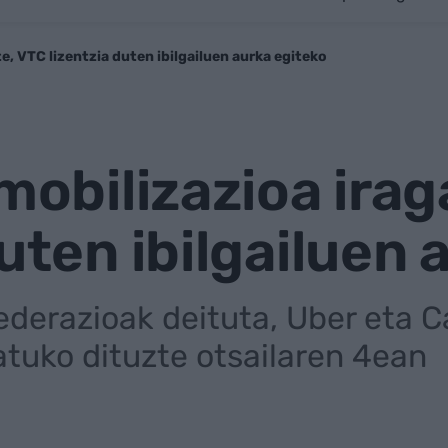
te, VTC lizentzia duten ibilgailuen aurka egiteko
 mobilizazioa irag
duten ibilgailuen
Federazioak deituta, Uber eta 
atuko dituzte otsailaren 4ean