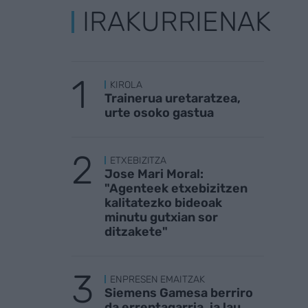
IRAKURRIENAK
KIROLA
Trainerua uretaratzea,
urte osoko gastua
ETXEBIZITZA
Jose Mari Moral:
"Agenteek etxebizitzen
kalitatezko bideoak
minutu gutxian sor
ditzakete"
ENPRESEN EMAITZAK
Siemens Gamesa berriro
da errentagarria, ia lau