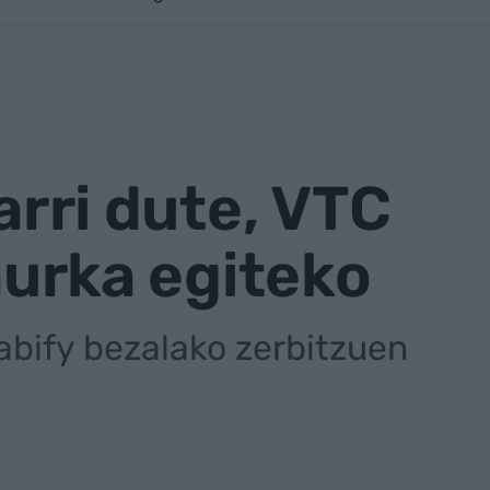
arri dute, VTC
 aurka egiteko
Cabify bezalako zerbitzuen