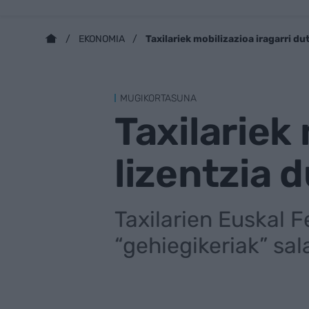
Taxilariek mobilizazioa iragarri du
EKONOMIA
MUGIKORTASUNA
Taxilariek
lizentzia 
Taxilarien Euskal 
“gehiegikeriak” sal