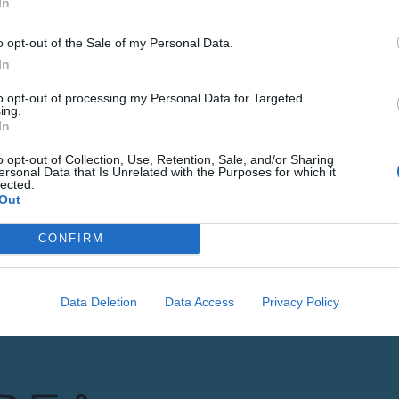
In
o opt-out of the Sale of my Personal Data.
In
LETINA
Gure h
to opt-out of processing my Personal Data for Targeted
ing.
eta el
In
o opt-out of Collection, Use, Retention, Sale, and/or Sharing
POSTA-ELEKTRONI
ersonal Data that Is Unrelated with the Purposes for which it
lected.
Out
Datuen trat
CONFIRM
Izena eman
Data Deletion
Data Access
Privacy Policy