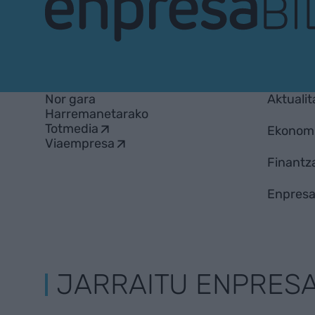
EnpresaBIDEA
Nor gara
Aktualit
Harremanetarako
Totmedia
Ekonom
Viaempresa
Finantz
Enpresa
JARRAITU ENPRES