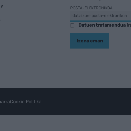
ky
POSTA-ELEKTRONIKOA
r
Datuen tratamendua
ir
Izena eman
arra
Cookie Politika