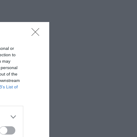
sonal or
ection to
ou may
 personal
out of the
 downstream
B’s List of