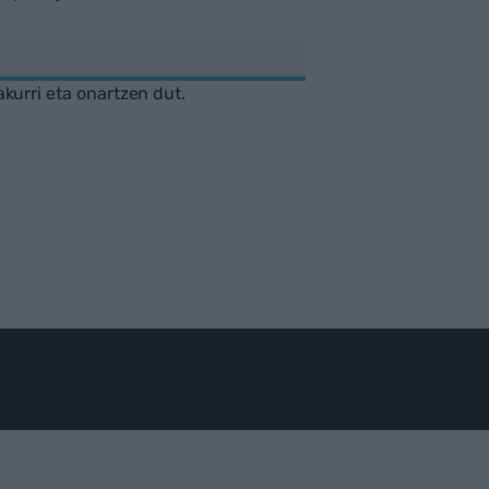
akurri eta onartzen dut.