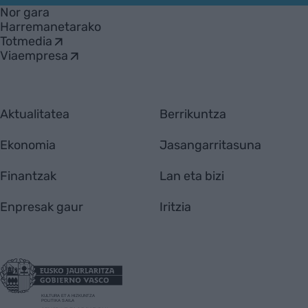
Nor gara
Harremanetarako
Totmedia
Viaempresa
Aktualitatea
Berrikuntza
Ekonomia
Jasangarritasuna
Finantzak
Lan eta bizi
Enpresak gaur
Iritzia