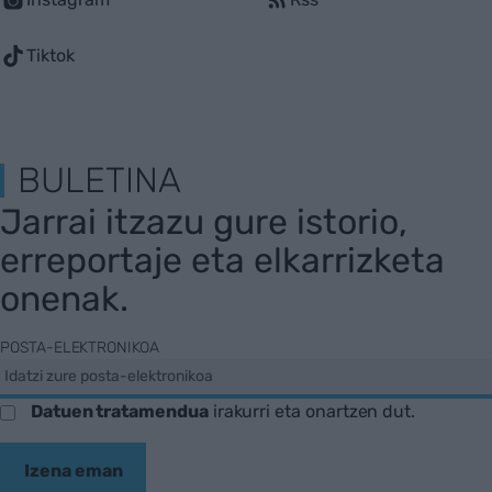
Tiktok
BULETINA
Jarrai itzazu gure istorio,
erreportaje eta elkarrizketa
onenak.
POSTA-ELEKTRONIKOA
Datuen tratamendua
irakurri eta onartzen dut.
Izena eman