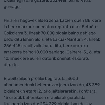
bidaia egin dira guztira, 2024ean baino %9,12
gehiago.
Hiriaren hego-ekialdea zeharkatzen duen BEIk ere
ia bere markarik onenak errepikatu ditu. Betoñu-
Goikolarra 3. lineak 70.000 bidaia baino gehiago
bildu ditu lehen aldiz, eta Lakua-Mariturri 4. lineak
256.445 erabiltzaile batu ditu, bere aurreko
errekorra baino 10.000 gehiago. Gainera, 5., 6. eta
10. lineek ere euren daturik onenak eskuratu
dituzte.
Erabiltzaileen profilei begiratuta, 30DJ
abonamenduak beheranzko joera izan du, 43.389
bidaiarekin eta %12,16ko jaitsierarekin. Kontrara,
15 urtetik beherakoen erabilerak gorakada
ikusgarria izan du: 234.329 bidaia, hau da, iaz