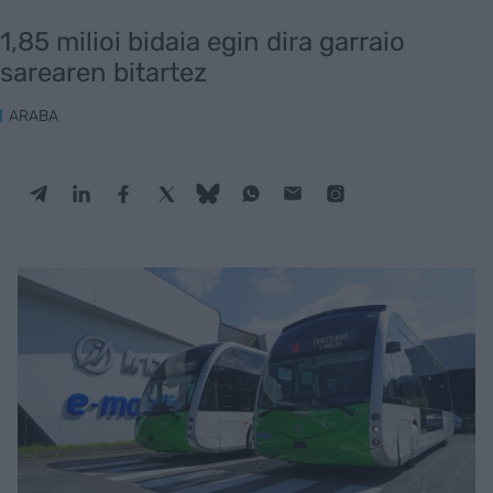
1,85 milioi bidaia egin dira garraio
sarearen bitartez
ARABA