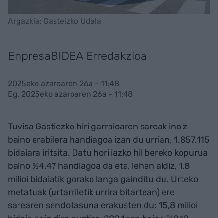
Argazkia: Gasteizko Udala
EnpresaBIDEA Erredakzioa
2025eko azaroaren 26a - 11:48
Eg. 2025eko azaroaren 26a - 11:48
Tuvisa Gastiezko hiri garraioaren sareak inoiz
baino erabilera handiagoa izan du urrian, 1.857.115
bidaiara iritsita. Datu hori iazko hil bereko kopurua
baino %4,47 handiagoa da eta, lehen aldiz, 1,8
milioi bidaiatik gorako langa gainditu du. Urteko
metatuak (urtarriletik urrira bitartean) ere
sarearen sendotasuna erakusten du: 15,8 milioi