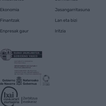
Ekonomia
Jasangarritasuna
Finantzak
Lan eta bizi
Enpresak gaur
Iritzia