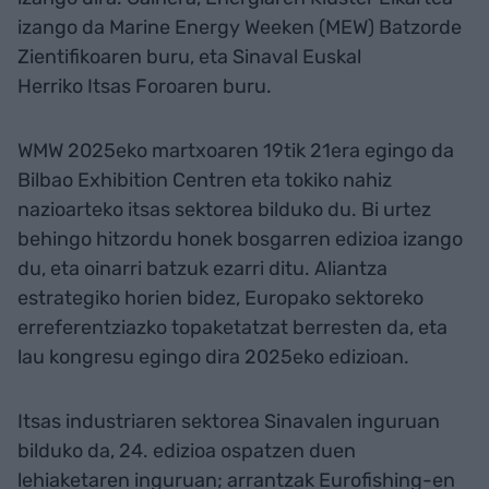
izango da Marine Energy Weeken (MEW) Batzorde
Zientifikoaren buru, eta Sinaval Euskal
Herriko Itsas Foroaren buru.
WMW 2025eko martxoaren 19tik 21era egingo da
Bilbao Exhibition Centren eta tokiko nahiz
nazioarteko itsas sektorea bilduko du. Bi urtez
behingo hitzordu honek bosgarren edizioa izango
du, eta oinarri batzuk ezarri ditu. Aliantza
estrategiko horien bidez, Europako sektoreko
erreferentziazko topaketatzat berresten da, eta
lau kongresu egingo dira 2025eko edizioan.
Itsas industriaren sektorea Sinavalen inguruan
bilduko da, 24. edizioa ospatzen duen
lehiaketaren inguruan; arrantzak Eurofishing-en