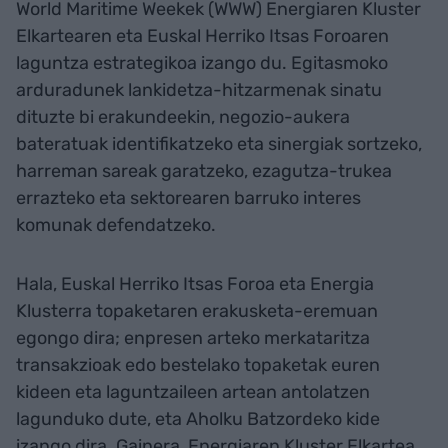
World Maritime Weekek (WWW) Energiaren Kluster
Elkartearen eta Euskal Herriko Itsas Foroaren
laguntza estrategikoa izango du. Egitasmoko
arduradunek lankidetza-hitzarmenak sinatu
dituzte bi erakundeekin, negozio-aukera
bateratuak identifikatzeko eta sinergiak sortzeko,
harreman sareak garatzeko, ezagutza-trukea
errazteko eta sektorearen barruko interes
komunak defendatzeko.
Hala, Euskal Herriko Itsas Foroa eta Energia
Klusterra topaketaren erakusketa-eremuan
egongo dira; enpresen arteko merkataritza
transakzioak edo bestelako topaketak euren
kideen eta laguntzaileen artean antolatzen
lagunduko dute, eta Aholku Batzordeko kide
izango dira. Gainera, Energiaren Kluster Elkartea