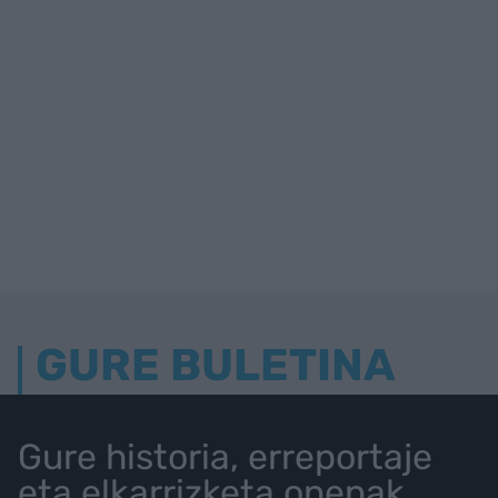
GURE BULETINA
Gure historia, erreportaje
eta elkarrizketa onenak.