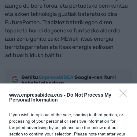
izango du bere foroa, eta portuetako berrikuntza
eta azken teknologia guztiak bateratuko dira
FuturePorten. Tradizioz beterik egon diren
topaketa horiei dagoeneko funtsezko alderdia
izan zena gehitu zaie: MEWek, itsas energia
berriztagarrietan eta itsas energia eolikoan
adituak bilduko baititu.
Gehitu
EnpresaBIDEA
Google-ren iturri
hobetsi gisa doan
Egon zaitez azken berriekin informatuta
AKTIBATU ORAIN
www.enpresabidea.eus -
Do Not Process My
Personal Information
If you wish to opt-out of the sale, sharing to third parties, or
processing of your personal or sensitive information for
targeted advertising by us, please use the below opt-out
section to confirm your selection. Please note that after your