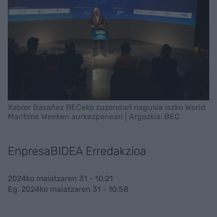
Xabier Basañez BECeko zuzendari nagusia iazko World
Maritime Weeken aurkezpenean | Argazkia: BEC
EnpresaBIDEA Erredakzioa
2024ko maiatzaren 31 - 10:21
Eg. 2024ko maiatzaren 31 - 10:58