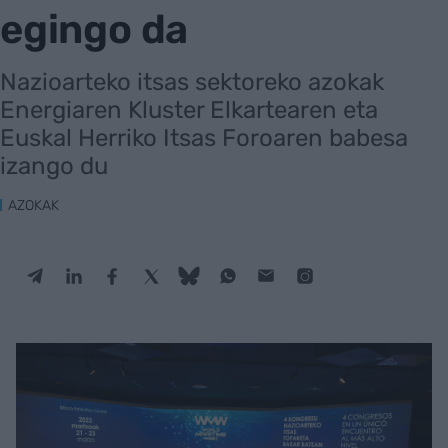
egingo da
Nazioarteko itsas sektoreko azokak
Energiaren Kluster Elkartearen eta
Euskal Herriko Itsas Foroaren babesa
izango du
AZOKAK