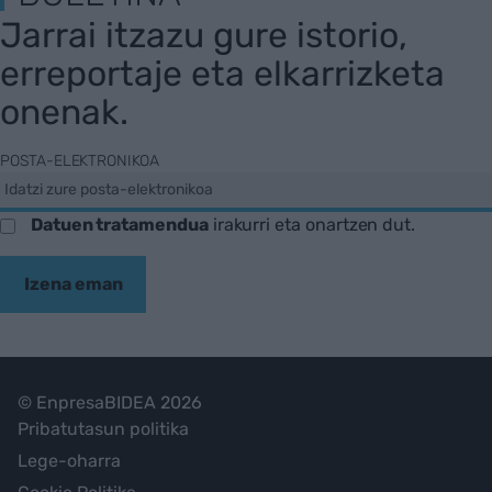
Jarrai itzazu gure istorio,
erreportaje eta elkarrizketa
onenak.
POSTA-ELEKTRONIKOA
Datuen tratamendua
irakurri eta onartzen dut.
Izena eman
© EnpresaBIDEA 2026
Pribatutasun politika
Lege-oharra