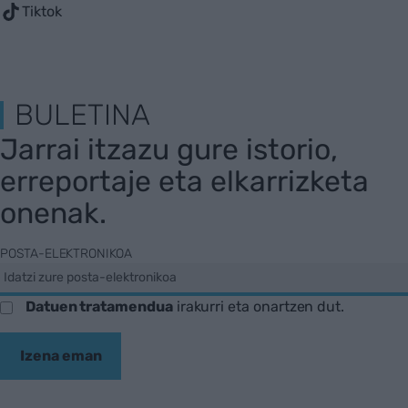
Tiktok
BULETINA
Jarrai itzazu gure istorio,
erreportaje eta elkarrizketa
onenak.
POSTA-ELEKTRONIKOA
Datuen tratamendua
irakurri eta onartzen dut.
Izena eman