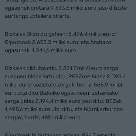
ogasunek orotara 9.393,5 milioi euro jaso dituzte
aurtengo uztailera bitarte.
Bizkaiak Bildu du gehien: 5.496,4 milioi euro;
Gipuzkoak 2.655,5 milioi euro; eta Arabako
ogasunak, 1.241,6 milioi euro.
Bizkaiak bildutakotik, 2.821,7 milioi euro zerga
zuzenen bidez lortu ditu; PFEZren bidez 2.093,4
milioi euro; sozietate zergak, berriz, 555,9 milioi
euro utzi ditu Bizkaiko ogasunean; zeharkako
zerga bidez 2.194,4 milioi euro jaso ditu; BEZak
1.498,6 milioi euro utzi ditu, eta hidrokarburoen
zergak, berriz, 481,1 milioi euro.
Gipuzkoak bildutakoen artean, 994,7 errenta