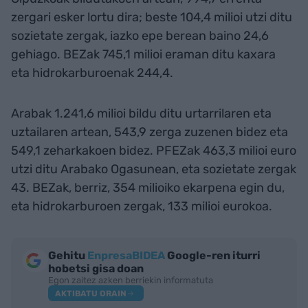
zergari esker lortu dira; beste 104,4 milioi utzi ditu
sozietate zergak, iazko epe berean baino 24,6
gehiago. BEZak 745,1 milioi eraman ditu kaxara
eta hidrokarburoenak 244,4.
Arabak 1.241,6 milioi bildu ditu urtarrilaren eta
uztailaren artean, 543,9 zerga zuzenen bidez eta
549,1 zeharkakoen bidez. PFEZak 463,3 milioi euro
utzi ditu Arabako Ogasunean, eta sozietate zergak
43. BEZak, berriz, 354 milioiko ekarpena egin du,
eta hidrokarburoen zergak, 133 milioi eurokoa.
Gehitu
EnpresaBIDEA
Google-ren iturri
hobetsi gisa doan
Egon zaitez azken berriekin informatuta
AKTIBATU ORAIN