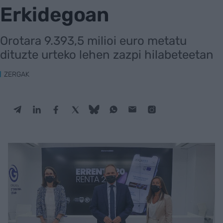
Erkidegoan
Orotara 9.393,5 milioi euro metatu
dituzte urteko lehen zazpi hilabeteetan
ZERGAK