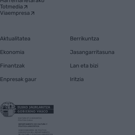
Harremanetarako
Totmedia
Viaempresa
Aktualitatea
Berrikuntza
Ekonomia
Jasangarritasuna
Finantzak
Lan eta bizi
Enpresak gaur
Iritzia