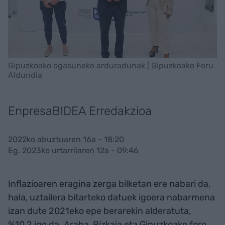
Gipuzkoako ogasuneko arduradunak | Gipuzkoako Foru
Aldundia
EnpresaBIDEA Erredakzioa
2022ko abuztuaren 16a - 18:20
Eg. 2023ko urtarrilaren 12a - 09:46
Inflazioaren eragina zerga bilketan ere nabari da,
hala, uztailera bitarteko datuek igoera nabarmena
izan dute 2021eko epe berarekin alderatuta,
%10,2 igo da. Araba, Bizkaia eta Gipuzkoako foro