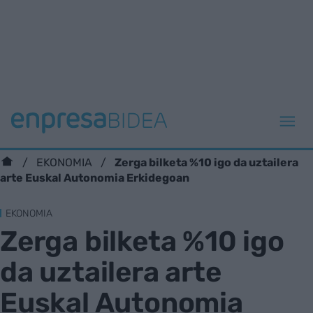
Zerga bilketa %10 igo da uztailera
EKONOMIA
arte Euskal Autonomia Erkidegoan
EKONOMIA
Zerga bilketa %10 igo
da uztailera arte
Euskal Autonomia