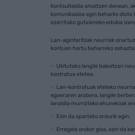
Kontsultaldia amaitzen denean, ak
komunikazioa egin beharko diote l
ezarritako gutxieneko edukia izan
Lan-agintaritzak neurriak onartu
kontuan hartu beharreko zehazta
Ukitutako langile bakoitzari neu
kontratua etetea.
Lan-kontratuak eteteko neurria 
egoeraren arabera, langile berber
lanaldia murrizteko ehunekoak ere
Ezin da aparteko ordurik egin.
Erregela orokor gisa, ezin da kon