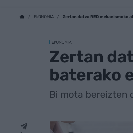
Zertan datza RED mekanismoko al
EKONOMIA
EKONOMIA
Zertan da
baterako 
Bi mota bereizten d