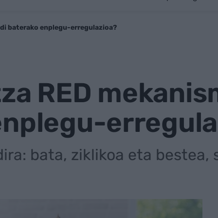
di baterako enplegu-erregulazioa?
tza RED mekanis
enplegu-erregula
ira: bata, ziklikoa eta bestea,