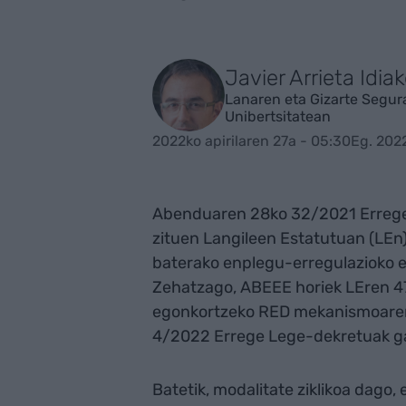
Javier Arrieta Idia
Lanaren eta Gizarte Segur
Unibertsitatean
2022ko apirilaren 27a - 05:30
Eg. 2022
Abenduaren 28ko 32/2021 Errege
zituen Langileen Estatutuan (LEn
baterako enplegu-erregulazioko e
Zehatzago, ABEEE horiek LEren 47
egonkortzeko RED mekanismoaren b
4/2022 Errege Lege-dekretuak g
Batetik, modalitate ziklikoa dago