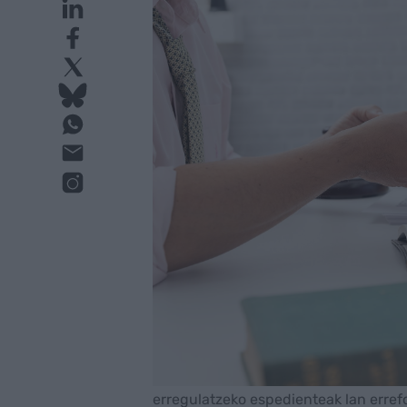
erregulatzeko espedienteak lan erref