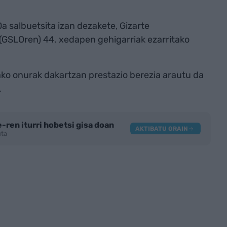
 salbuetsita izan dezakete, Gizarte
GSLOren) 44. xedapen gehigarriak ezarritako
ko onurak dakartzan prestazio berezia arautu da
.
-ren iturri hobetsi gisa doan
AKTIBATU ORAIN
tuta