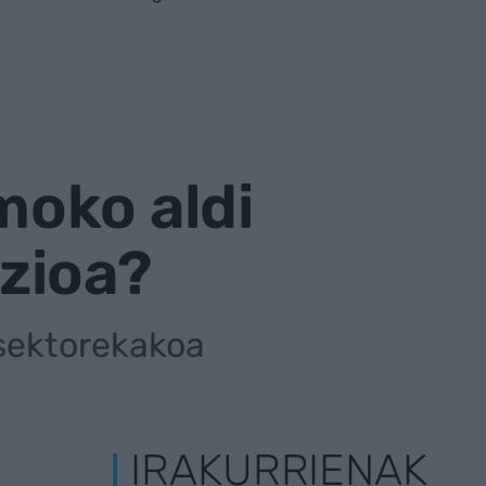
moko aldi
zioa?
 sektorekakoa
IRAKURRIENAK