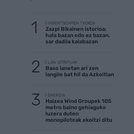
INBERTSIOAREN TXOKOA
Zazpi Bikainen istorioa;
hala bazan edo ez bazan,
sar dadila kalabazan
LAN ISTRIPUAK
Baso lanetan ari zen
langile bat hil da Azkoitian
ENERGIA
Haizea Wind Groupek 105
metro baino gehiagoko
luzera duten
monopiloteak ekoitzi ditu