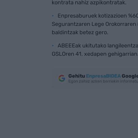
kontrata nahiz azpikontratak.
Enpresaburuek kotizazioen %60a
Segurantzaren Lege Orokorraren (
baldintzak betez gero.
ABEEEak ukitutako langileentza
GSLOren 41. xedapen gehigarrian
Gehitu
EnpresaBIDEA
Google
Egon zaitez azken berriekin informa