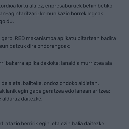
ordioa lortu ala ez, enpresaburuek behin betiko
an-agintaritzari; komunikazio horrek legeak
go du.
z gero, RED mekanismoa aplikatu bitartean badira
sun batzuk dira ondorengoak:
rri bakarra aplika dakioke: lanaldia murriztea ala
dela eta, baliteke, ondoz ondoko aldietan,
ak lanik egin gabe geratzea edo lanean aritzea;
 aldaraz daitezke.
tratazio berririk egin, eta ezin balia daitezke