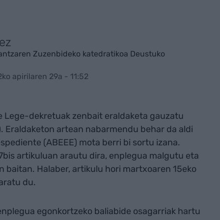
kez
antzaren Zuzenbideko katedratikoa Deustuko
ko apirilaren 29a - 11:52
 Lege-dekretuak zenbait eraldaketa gauzatu
). Eraldaketon artean nabarmendu behar da aldi
spediente (ABEEE) mota berri bi sortu izana.
bis artikuluan arautu dira, enplegua malgutu eta
aitan. Halaber, artikulu hori martxoaren 15eko
aratu du.
, enplegua egonkortzeko baliabide osagarriak hartu