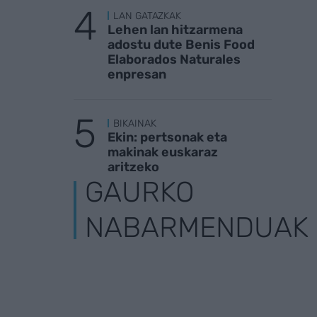
LAN GATAZKAK
Lehen lan hitzarmena
adostu dute Benis Food
Elaborados Naturales
enpresan
BIKAINAK
Ekin: pertsonak eta
makinak euskaraz
aritzeko
GAURKO
NABARMENDUAK