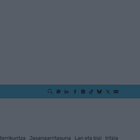
Berrikuntza
Jasangarritasuna
Lan eta bizi
Iritzia