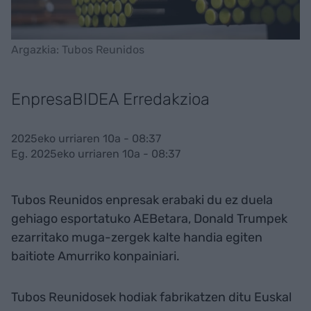
Argazkia: Tubos Reunidos
EnpresaBIDEA Erredakzioa
2025eko urriaren 10a - 08:37
Eg. 2025eko urriaren 10a - 08:37
Tubos Reunidos enpresak erabaki du ez duela
gehiago esportatuko AEBetara, Donald Trumpek
ezarritako muga-zergek kalte handia egiten
baitiote Amurriko konpainiari.
Tubos Reunidosek hodiak fabrikatzen ditu Euskal