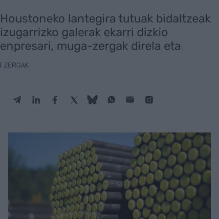
Houstoneko lantegira tutuak bidaltzeak
izugarrizko galerak ekarri dizkio
enpresari, muga-zergak direla eta
ZERGAK