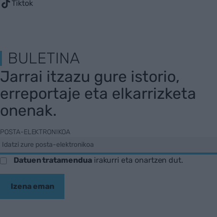
Tiktok
BULETINA
Jarrai itzazu gure istorio,
erreportaje eta elkarrizketa
onenak.
POSTA-ELEKTRONIKOA
Datuen tratamendua
irakurri eta onartzen dut.
Izena eman