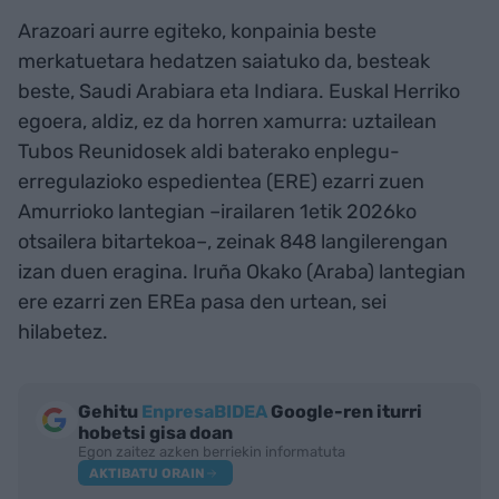
Arazoari aurre egiteko, konpainia beste
merkatuetara hedatzen saiatuko da, besteak
beste, Saudi Arabiara eta Indiara. Euskal Herriko
egoera, aldiz, ez da horren xamurra: uztailean
Tubos Reunidosek aldi baterako enplegu-
erregulazioko espedientea (ERE) ezarri zuen
Amurrioko lantegian –irailaren 1etik 2026ko
otsailera bitartekoa–, zeinak 848 langilerengan
izan duen eragina. Iruña Okako (Araba) lantegian
ere ezarri zen EREa pasa den urtean, sei
hilabetez.
Gehitu
EnpresaBIDEA
Google-ren iturri
hobetsi gisa doan
Egon zaitez azken berriekin informatuta
AKTIBATU ORAIN