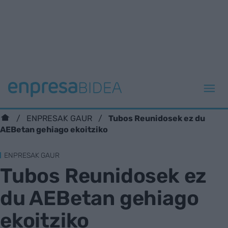
Tubos Reunidosek ez du
ENPRESAK GAUR
AEBetan gehiago ekoitziko
ENPRESAK GAUR
Tubos Reunidosek ez
du AEBetan gehiago
ekoitziko