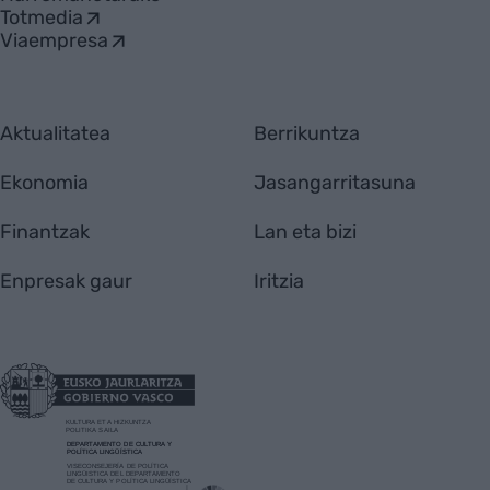
Totmedia
Viaempresa
Aktualitatea
Berrikuntza
Ekonomia
Jasangarritasuna
Finantzak
Lan eta bizi
Enpresak gaur
Iritzia