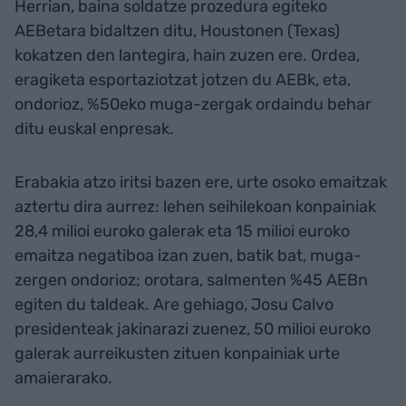
Herrian, baina soldatze prozedura egiteko
AEBetara bidaltzen ditu, Houstonen (Texas)
kokatzen den lantegira, hain zuzen ere. Ordea,
eragiketa esportaziotzat jotzen du AEBk, eta,
ondorioz, %50eko muga-zergak ordaindu behar
ditu euskal enpresak.
Erabakia atzo iritsi bazen ere, urte osoko emaitzak
aztertu dira aurrez: lehen seihilekoan konpainiak
28,4 milioi euroko galerak eta 15 milioi euroko
emaitza negatiboa izan zuen, batik bat, muga-
zergen ondorioz; orotara, salmenten %45 AEBn
egiten du taldeak. Are gehiago, Josu Calvo
presidenteak jakinarazi zuenez, 50 milioi euroko
galerak aurreikusten zituen konpainiak urte
amaierarako.