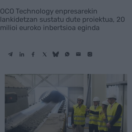
OCO Technology enpresarekin
lankidetzan sustatu dute proiektua, 20
milioi euroko inbertsioa eginda