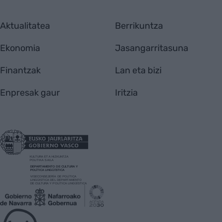
Aktualitatea
Berrikuntza
Ekonomia
Jasangarritasuna
Finantzak
Lan eta bizi
Enpresak gaur
Iritzia