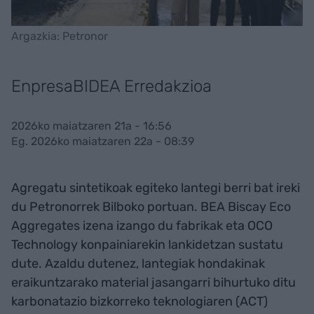
Argazkia: Petronor
EnpresaBIDEA Erredakzioa
2026ko maiatzaren 21a - 16:56
Eg. 2026ko maiatzaren 22a - 08:39
Agregatu sintetikoak egiteko lantegi berri bat ireki
du Petronorrek Bilboko portuan. BEA Biscay Eco
Aggregates izena izango du fabrikak eta OCO
Technology konpainiarekin lankidetzan sustatu
dute. Azaldu dutenez, lantegiak hondakinak
eraikuntzarako material jasangarri bihurtuko ditu
karbonatazio bizkorreko teknologiaren (ACT)