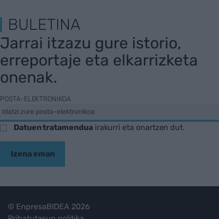
BULETINA
Jarrai itzazu gure istorio,
erreportaje eta elkarrizketa
onenak.
POSTA-ELEKTRONIKOA
Datuen tratamendua
irakurri eta onartzen dut.
Izena eman
© EnpresaBIDEA 2026
Pribatutasun politika