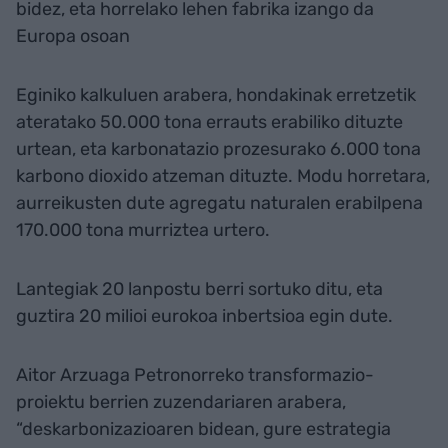
bidez, eta horrelako lehen fabrika izango da
Europa osoan
Eginiko kalkuluen arabera, hondakinak erretzetik
ateratako 50.000 tona errauts erabiliko dituzte
urtean, eta karbonatazio prozesurako 6.000 tona
karbono dioxido atzeman dituzte. Modu horretara,
aurreikusten dute agregatu naturalen erabilpena
170.000 tona murriztea urtero.
Lantegiak 20 lanpostu berri sortuko ditu, eta
guztira 20 milioi eurokoa inbertsioa egin dute.
Aitor Arzuaga Petronorreko transformazio-
proiektu berrien zuzendariaren arabera,
“deskarbonizazioaren bidean, gure estrategia