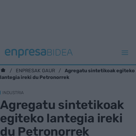
Agregatu sintetikoak egiteko
ENPRESAK GAUR
lantegia ireki du Petronorrek
INDUSTRIA
Agregatu sintetikoak
egiteko lantegia ireki
du Petronorrek