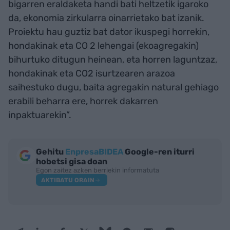
bigarren eraldaketa handi bati heltzetik igaroko
da, ekonomia zirkularra oinarrietako bat izanik.
Proiektu hau guztiz bat dator ikuspegi horrekin,
hondakinak eta CO 2 lehengai (ekoagregakin)
bihurtuko ditugun heinean, eta horren laguntzaz,
hondakinak eta CO2 isurtzearen arazoa
saihestuko dugu, baita agregakin natural gehiago
erabili beharra ere, horrek dakarren
inpaktuarekin”.
Gehitu
EnpresaBIDEA
Google-ren iturri
hobetsi gisa doan
Egon zaitez azken berriekin informatuta
AKTIBATU ORAIN