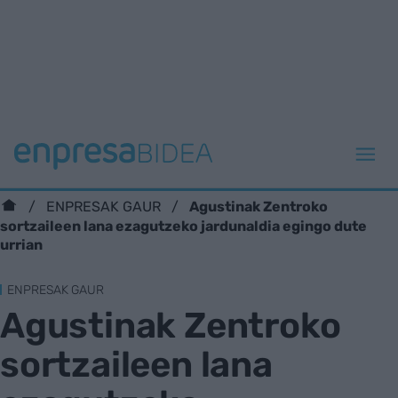
Agustinak Zentroko
ENPRESAK GAUR
sortzaileen lana ezagutzeko jardunaldia egingo dute
urrian
ENPRESAK GAUR
Agustinak Zentroko
sortzaileen lana