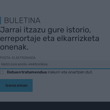
BULETINA
Jarrai itzazu gure istorio,
erreportaje eta elkarrizketa
onenak.
POSTA-ELEKTRONIKOA
Datuen tratamendua
irakurri eta onartzen dut.
Izena eman