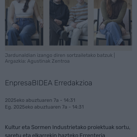
Jardunaldian izango diren sortzailetako batzuk |
Argazkia: Agustinak Zentroa
EnpresaBIDEA Erredakzioa
2025eko abuztuaren 7a - 14:31
Eg. 2025eko abuztuaren 7a - 14:31
Kultur eta Sormen Industrietako proiektuak sortu,
saretu eta elkarrekin hazteko Errenteria