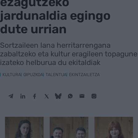
ezagutzeko
jardunaldia egingo
dute urrian
Sortzaileen lana herritarrengana
zabaltzeko eta kultur eragileen topagune
izateko helburua du ekitaldiak
KULTURA
GIPUZKOA
TALENTUA
EKINTZAILETZA