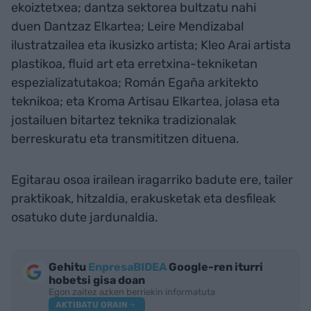
ekoiztetxea; dantza sektorea bultzatu nahi
duen Dantzaz Elkartea; Leire Mendizabal
ilustratzailea eta ikusizko artista; Kleo Arai artista
plastikoa, fluid art eta erretxina-tekniketan
espezializatutakoa; Román Egaña arkitekto
teknikoa; eta Kroma Artisau Elkartea, jolasa eta
jostailuen bitartez teknika tradizionalak
berreskuratu eta transmititzen dituena.
Egitarau osoa irailean iragarriko badute ere, tailer
praktikoak, hitzaldia, erakusketak eta desfileak
osatuko dute jardunaldia.
Gehitu
EnpresaBIDEA
Google-ren iturri
hobetsi gisa doan
Egon zaitez azken berriekin informatuta
AKTIBATU ORAIN