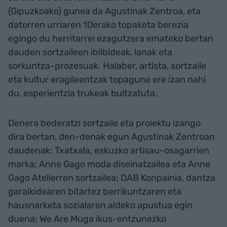
(Gipuzkoako) gunea da Agustinak Zentroa, eta
datorren urriaren 10erako topaketa berezia
egingo du herritarrei ezagutzera emateko bertan
dauden sortzaileen ibilbideak, lanak eta
sorkuntza-prozesuak. Halaber, artista, sortzaile
eta kultur eragileentzak topagune ere izan nahi
du, esperientzia trukeak bultzatuta.
Denera bederatzi sortzaile eta proiektu izango
dira bertan, den-denak egun Agustinak Zentroan
daudenak: Txatxala, eskuzko artisau-osagarrien
marka; Anne Gago moda diseinatzailea eta Anne
Gago Atelierren sortzailea; DAB Konpainia, dantza
garaikidearen bitartez berrikuntzaren eta
hausnarketa sozialaren aldeko apustua egin
duena; We Are Muga ikus-entzunezko