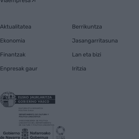
Viaempresa
Aktualitatea
Berrikuntza
Ekonomia
Jasangarritasuna
Finantzak
Lan eta bizi
Enpresak gaur
Iritzia