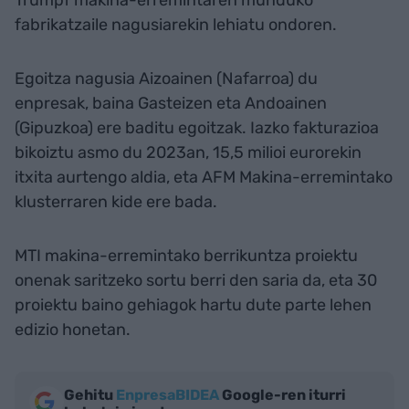
Trumpf makina-erremintaren munduko
fabrikatzaile nagusiarekin lehiatu ondoren.
Egoitza nagusia Aizoainen (Nafarroa) du
enpresak, baina Gasteizen eta Andoainen
(Gipuzkoa) ere baditu egoitzak. Iazko fakturazioa
bikoiztu asmo du 2023an, 15,5 milioi eurorekin
itxita aurtengo aldia, eta AFM Makina-erremintako
klusterraren kide ere bada.
MTI makina-erremintako berrikuntza proiektu
onenak saritzeko sortu berri den saria da, eta 30
proiektu baino gehiagok hartu dute parte lehen
edizio honetan.
Gehitu
EnpresaBIDEA
Google-ren iturri