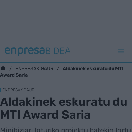
Aldakinek eskuratu du MTI
ENPRESAK GAUR
Award Saria
ENPRESAK GAUR
Aldakinek eskuratu du
MTI Award Saria
Minibiziari loturiko proiektu batekin lortu