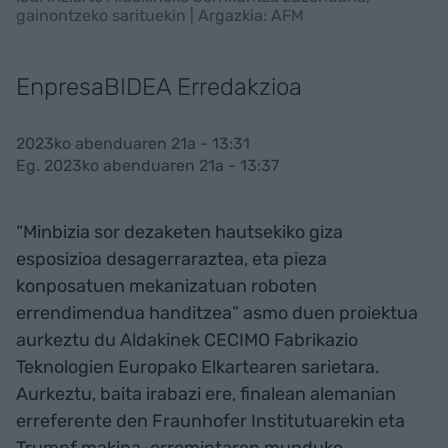
gainontzeko sarituekin | Argazkia: AFM
EnpresaBIDEA Erredakzioa
2023ko abenduaren 21a - 13:31
Eg. 2023ko abenduaren 21a - 13:37
“Minbizia sor dezaketen hautsekiko giza
esposizioa desagerraraztea, eta pieza
konposatuen mekanizatuan roboten
errendimendua handitzea” asmo duen proiektua
aurkeztu du Aldakinek CECIMO Fabrikazio
Teknologien Europako Elkartearen sarietara.
Aurkeztu, baita irabazi ere, finalean alemanian
erreferente den Fraunhofer Institutuarekin eta