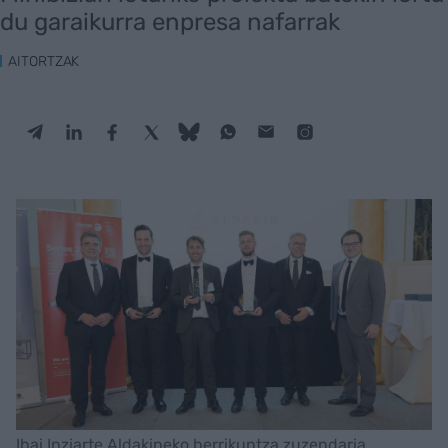
du garaikurra enpresa nafarrak
AITORTZAK
Ibai Inziarte Aldakineko berrikuntza zuzendaria,