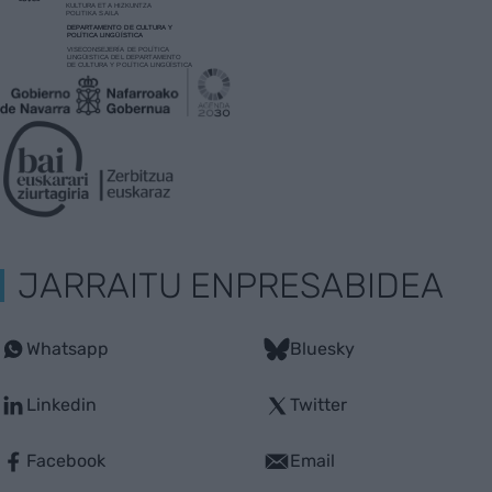
JARRAITU ENPRESABIDEA
Whatsapp
Bluesky
Linkedin
Twitter
Facebook
Email