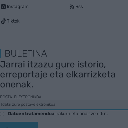
Instagram
Rss
Tiktok
BULETINA
Jarrai itzazu gure istorio,
erreportaje eta elkarrizketa
onenak.
POSTA-ELEKTRONIKOA
Datuen tratamendua
irakurri eta onartzen dut.