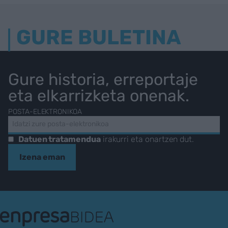
GURE BULETINA
Gure historia, erreportaje
eta elkarrizketa onenak.
POSTA-ELEKTRONIKOA
Datuen tratamendua
irakurri eta onartzen dut.
Izena eman