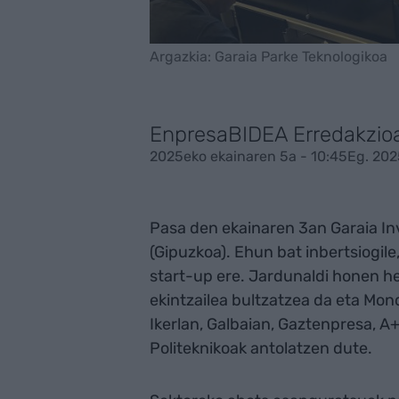
Argazkia: Garaia Parke Teknologikoa
EnpresaBIDEA Erredakzio
2025eko ekainaren 5a - 10:45
Eg. 202
Pasa den ekainaren 3an Garaia In
(Gipuzkoa). Ehun bat inbertsiogile, 
start-up ere. Jardunaldi honen 
ekintzailea bultzatzea da eta Mo
Ikerlan, Galbaian, Gaztenpresa, 
Politeknikoak antolatzen dute.