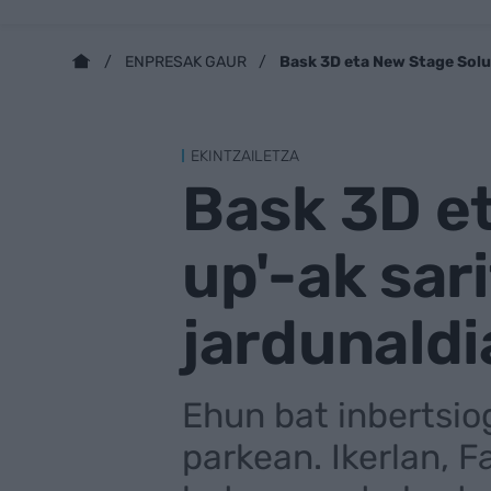
Bask 3D eta New Stage Solut
ENPRESAK GAUR
EKINTZAILETZA
Bask 3D et
up'-ak sar
jardunaldi
Ehun bat inbertsiog
parkean. Ikerlan, 