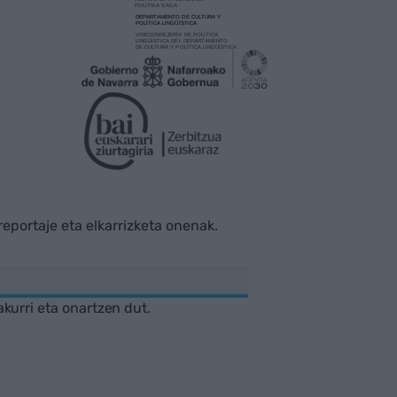
rreportaje eta elkarrizketa onenak.
akurri eta onartzen dut.