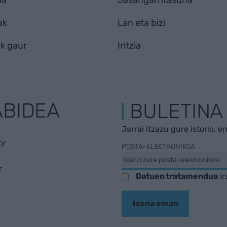
ia
Jasangarritasuna
ak
Lan eta bizi
k gaur
Iritzia
ABIDEA
BULETINA
Jarrai itzazu gure istorio, e
ky
POSTA-ELEKTRONIKOA
r
Datuen tratamendua
ir
Izena eman