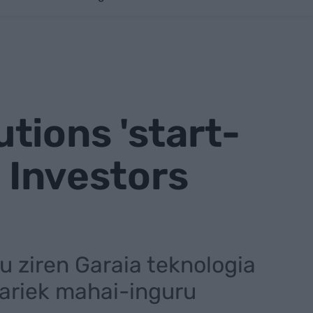
tions 'start-
a Investors
tu ziren Garaia teknologia
kariek mahai-inguru