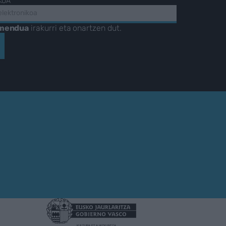
KOA
amendua
irakurri eta onartzen dut.