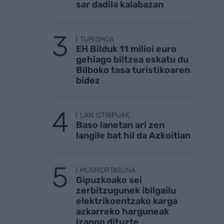
sar dadila kalabazan
TURISMOA
EH Bilduk 11 milioi euro
gehiago biltzea eskatu du
Bilboko tasa turistikoaren
bidez
LAN ISTRIPUAK
Baso lanetan ari zen
langile bat hil da Azkoitian
MUGIKORTASUNA
Gipuzkoako sei
zerbitzugunek ibilgailu
elektrikoentzako karga
azkarreko harguneak
izango dituzte