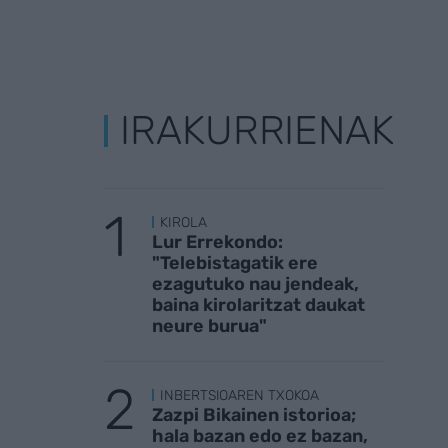
IRAKURRIENAK
KIROLA
Lur Errekondo:
"Telebistagatik ere
ezagutuko nau jendeak,
baina kirolaritzat daukat
neure burua"
INBERTSIOAREN TXOKOA
Zazpi Bikainen istorioa;
hala bazan edo ez bazan,