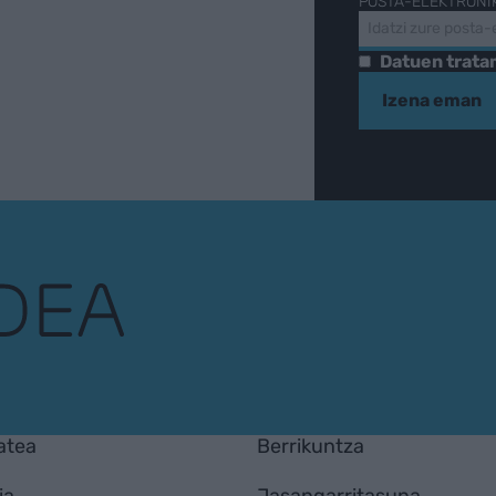
POSTA-ELEKTRONI
Datuen trat
Izena eman
atea
Berrikuntza