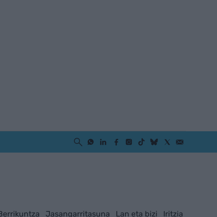
Berrikuntza
Jasangarritasuna
Lan eta bizi
Iritzia