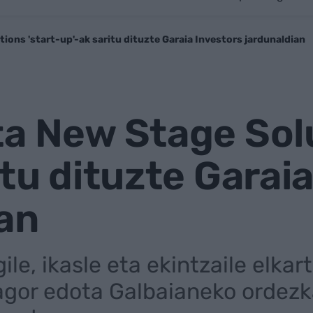
ions 'start-up'-ak saritu dituzte Garaia Investors jardunaldian
a New Stage Solu
itu dituzte Garai
an
ile, ikasle eta ekintzaile elkar
Fagor edota Galbaianeko ordez