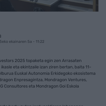
a
5eko ekainaren 5a - 11:22
vestors 2025 topaketa egin zen Arrasaten
ikasle eta ekintzaile izan ziren bertan, baita 11-
helburua Euskal Autonomia Erkidegoko ekosistema
ndragon Enpresagintza, Mondragon Ventures,
A+G Consultores eta Mondragon Goi Eskola