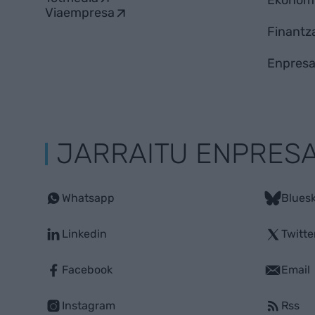
Ekonom
Viaempresa
Finantz
Enpresa
JARRAITU ENPRES
Whatsapp
Blues
Linkedin
Twitte
Facebook
Email
Instagram
Rss