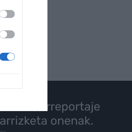
istoria, erreportaje
karrizketa onenak.