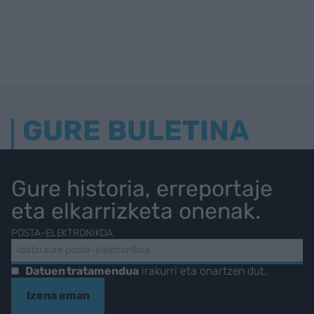
GURE BULETINA
Gure historia, erreportaje
eta elkarrizketa onenak.
POSTA-ELEKTRONIKOA
Datuen tratamendua
irakurri eta onartzen dut.
Izena eman