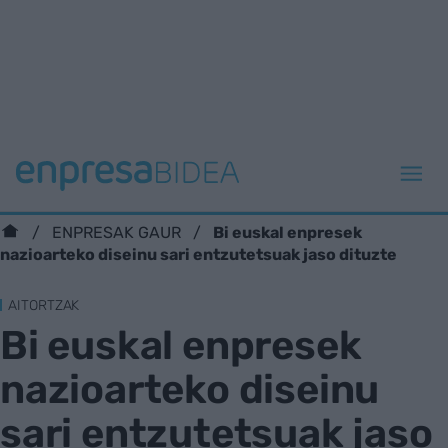
Bi euskal enpresek
ENPRESAK GAUR
nazioarteko diseinu sari entzutetsuak jaso dituzte
AITORTZAK
Bi euskal enpresek
nazioarteko diseinu
sari entzutetsuak jaso