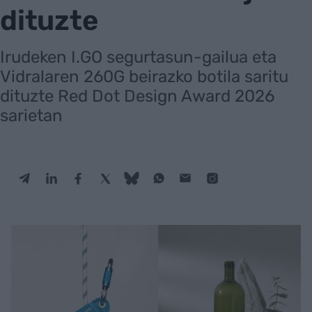
dituzte
Irudeken I.GO segurtasun-gailua eta
Vidralaren 260G beirazko botila saritu
dituzte Red Dot Design Award 2026
sarietan