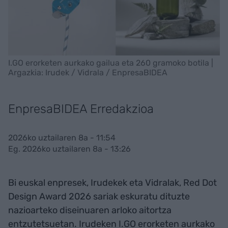
I.GO erorketen aurkako gailua eta 260 gramoko botila |
Argazkia: Irudek / Vidrala / EnpresaBIDEA
EnpresaBIDEA Erredakzioa
2026ko uztailaren 8a - 11:54
Eg. 2026ko uztailaren 8a - 13:26
Bi euskal enpresek, Irudekek eta Vidralak, Red Dot
Design Award 2026 sariak eskuratu dituzte
nazioarteko diseinuaren arloko aitortza
entzutetsuetan. Irudeken I.GO erorketen aurkako