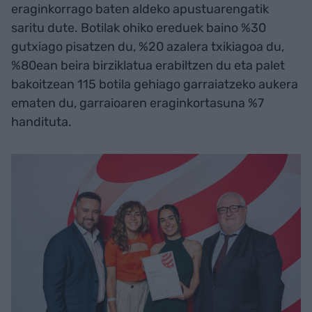
eraginkorrago baten aldeko apustuarengatik
saritu dute. Botilak ohiko ereduek baino %30
gutxiago pisatzen du, %20 azalera txikiagoa du,
%80ean beira birziklatua erabiltzen du eta palet
bakoitzean 115 botila gehiago garraiatzeko aukera
ematen du, garraioaren eraginkortasuna %7
handituta.