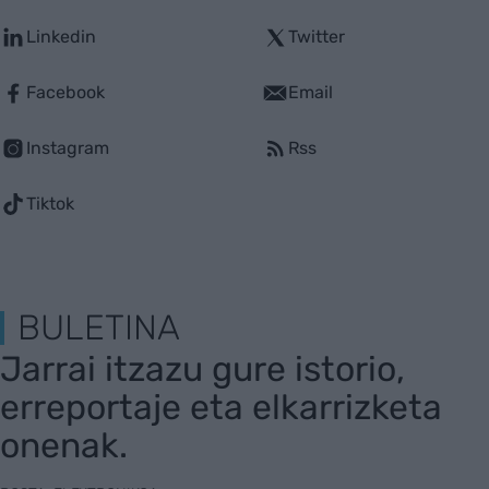
Linkedin
Twitter
Facebook
Email
Instagram
Rss
Tiktok
BULETINA
Jarrai itzazu gure istorio,
erreportaje eta elkarrizketa
onenak.