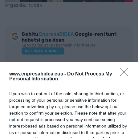
Argazkia: Irudek
Gehitu
EnpresaBIDEA
Google-ren iturri
hobetsi gisa doan
Egon zaitez azken berriekin informatuta
AKTIBATU ORAIN
www.enpresabidea.eus -
Do Not Process My
Personal Information
If you wish to opt-out of the sale, sharing to third parties, or
processing of your personal or sensitive information for
targeted advertising by us, please use the below opt-out
section to confirm your selection. Please note that after your
opt-out request is processed you may continue seeing
IRAKURRIENAK
interest-based ads based on personal information utilized by
us or personal information disclosed to third parties prior to