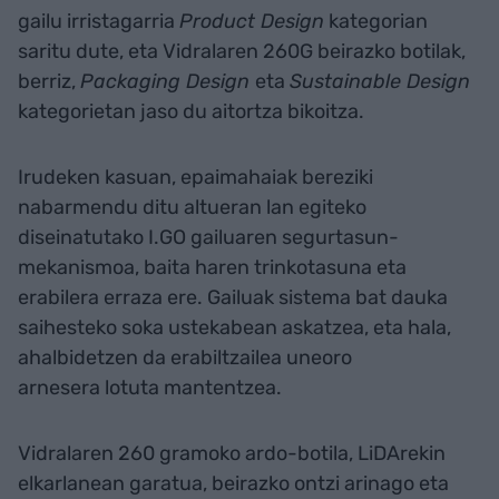
gailu irristagarria
Product Design
kategorian
saritu dute, eta Vidralaren 260G beirazko botilak,
berriz,
Packaging Design
eta
Sustainable Design
kategorietan jaso du aitortza bikoitza.
Irudeken kasuan, epaimahaiak bereziki
nabarmendu ditu altueran lan egiteko
diseinatutako I.GO gailuaren segurtasun-
mekanismoa, baita haren trinkotasuna eta
erabilera erraza ere. Gailuak sistema bat dauka
saihesteko soka ustekabean askatzea, eta hala,
ahalbidetzen da erabiltzailea uneoro
arnesera lotuta mantentzea.
Vidralaren 260 gramoko ardo-botila, LiDArekin
elkarlanean garatua, beirazko ontzi arinago eta