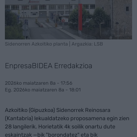
Sidenorren Azkoitiko planta | Argazkia: LSB
EnpresaBIDEA Erredakzioa
2026ko maiatzaren 8a - 17:56
Eg. 2026ko maiatzaren 8a - 18:01
Azkoitiko (Gipuzkoa) Sidenorrek Reinosara
(Kantabria) lekualdatzeko proposamena egin zien
28 langilerik. Horietatik 4k soilik onartu dute
eskaintzak —bik "borondatez" eta bik