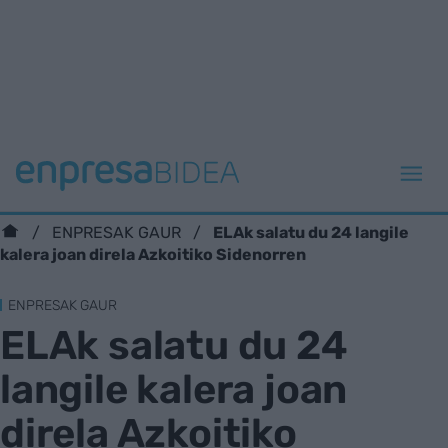
ELAk salatu du 24 langile
ENPRESAK GAUR
kalera joan direla Azkoitiko Sidenorren
ENPRESAK GAUR
ELAk salatu du 24
langile kalera joan
direla Azkoitiko