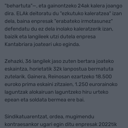
"behartuta"—, eta gainontzeko 24ak kalera joango
dira. ELAk deitoratu du "ezkutuko kaleratzea" izan
dela, baina enpresak "erabateko irmotasunez"
defendatu du ez dela inolako kaleratzerik izan,
baizik eta langileek utzi dutela enpresa
Kantabriara joateari uko eginda.
Zehazki, 36 langilek jaso zuten bertara joateko
eskaintza, horietatik 32k lanpostua bermatuta
zutelarik. Gainera, Reinosan ezartzeko 18.500
euroko prima eskaini zitzaien, 1.250 eurorainoko
laguntzak alokairuan laguntzeko hiru urteko
epean eta soldata bermea ere bai.
Sindikatuarentzat, ordea, mugimendu
kontraesankor ugari egin ditu enpresak 2022tik