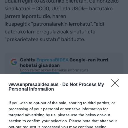
udalari eginiko askotariko bileretan. Gainontzeko
sindikatuei —CCOO, UGT eta USOk— hartutako
jarrera leporatu die, haren
ikuspegitik "patronalarekin lerrokatu", "aldi
baterako lan-erregulazioak sinatu" eta
"prekarietatea sustatu" baitituzte.
Gehitu
EnpresaBIDEA
Google-ren iturri
hobetsi gisa doan
Egon zaitez azken berriekin informatuta
AKTIBATU ORAIN
www.enpresabidea.eus -
Do Not Process My
Personal Information
If you wish to opt-out of the sale, sharing to third parties, or
processing of your personal or sensitive information for
targeted advertising by us, please use the below opt-out
section to confirm your selection. Please note that after your
opt-out request is processed you may continue seeing