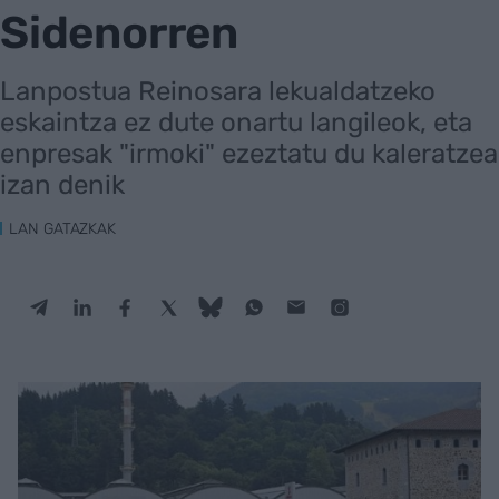
Sidenorren
Lanpostua Reinosara lekualdatzeko
eskaintza ez dute onartu langileok, eta
enpresak "irmoki" ezeztatu du kaleratzea
izan denik
LAN GATAZKAK