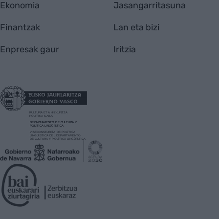
Ekonomia
Jasangarritasuna
Finantzak
Lan eta bizi
Enpresak gaur
Iritzia