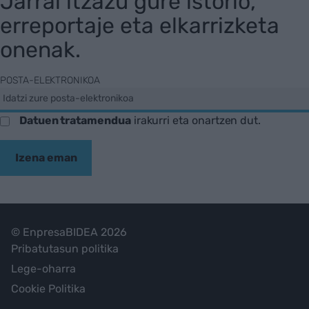
Jarrai itzazu gure istorio,
erreportaje eta elkarrizketa
onenak.
POSTA-ELEKTRONIKOA
Datuen tratamendua
irakurri eta onartzen dut.
Izena eman
© EnpresaBIDEA 2026
Pribatutasun politika
Lege-oharra
Cookie Politika