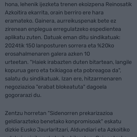
hona, lehenik ijezketa trenen ekoizpena Reinosatik
Azkoitira ekarrita, orain berriro ere hara
eramateko. Gainera, aurreikuspenak bete ez
zirenean enplegua erregulatzeko espedientea
aplikatu zuten. Datuak eman ditu sindikatuak:
2024tik 150 lanposturen sorrera eta %20ko
erosahalmenaren galera azken 10
urteetan. "Haiek irabazten duten bitartean, langile
kopurua gero eta txikiagoa eta pobreagoa da",
salatu du sindikatuak. Izan ere, hitzarmenaren
negoziazioa "erabat blokeatuta" dagoela
gogorarazi du.
Zentzu horretan "Sidenorren prekarizazioa
geldiarazteko benetako konpromisoak" eskatu
dizkie Eusko Jaurlaritzari, Aldundiari eta Azkoitiko