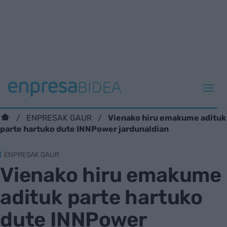
Vienako hiru emakume adituk
ENPRESAK GAUR
parte hartuko dute INNPower jardunaldian
ENPRESAK GAUR
Vienako hiru emakume
adituk parte hartuko
dute INNPower