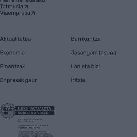
Harremanetarako
Totmedia
Viaempresa
Aktualitatea
Berrikuntza
Ekonomia
Jasangarritasuna
Finantzak
Lan eta bizi
Enpresak gaur
Iritzia