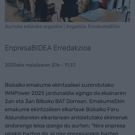
Aurreko edizioko argazkia | Argazkia: EmakumeEkin
EnpresaBIDEA Erredakzioa
2025eko maiatzaren 27a - 11:37
Bizkaiko emakume ekintzaileei zuzendutako
INNPower 2025 jardunaldia egingo da ekainaren
2an eta 3an Bilboko BAT Dorrean. EmakumeEkin
emakume ekintzaileen elkarteak Bizkaiko Foru
Aldundiarekin elkarlanean antolatutako ekimenak
ondorengo leloa izango du aurten: “Nire enpresa
nirekin hazten da, ni nire enpresarekin hazten