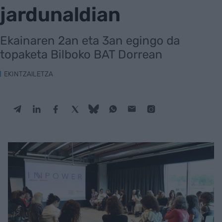
jardunaldian
Ekainaren 2an eta 3an egingo da
topaketa Bilboko BAT Dorrean
EKINTZAILETZA