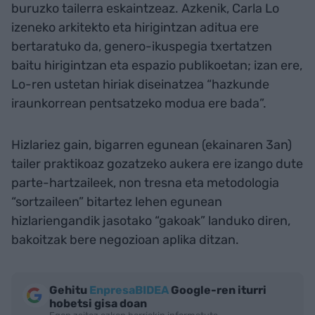
buruzko tailerra eskaintzeaz. Azkenik, Carla Lo
izeneko arkitekto eta hirigintzan aditua ere
bertaratuko da, genero-ikuspegia txertatzen
baitu hirigintzan eta espazio publikoetan; izan ere,
Lo-ren ustetan hiriak diseinatzea “hazkunde
iraunkorrean pentsatzeko modua ere bada”.
Hizlariez gain, bigarren egunean (ekainaren 3an)
tailer praktikoaz gozatzeko aukera ere izango dute
parte-hartzaileek, non tresna eta metodologia
“sortzaileen” bitartez lehen egunean
hizlariengandik jasotako “gakoak” landuko diren,
bakoitzak bere negozioan aplika ditzan.
Gehitu
EnpresaBIDEA
Google-ren iturri
hobetsi gisa doan