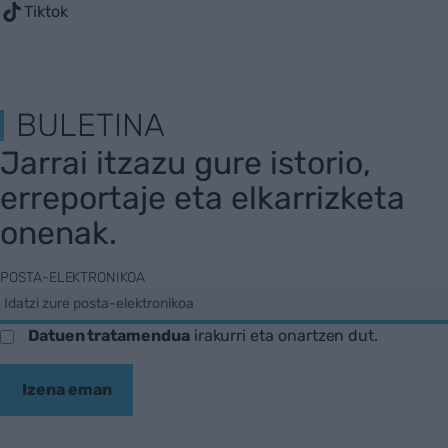
Tiktok
BULETINA
Jarrai itzazu gure istorio,
erreportaje eta elkarrizketa
onenak.
POSTA-ELEKTRONIKOA
Datuen tratamendua
irakurri eta onartzen dut.
Izena eman