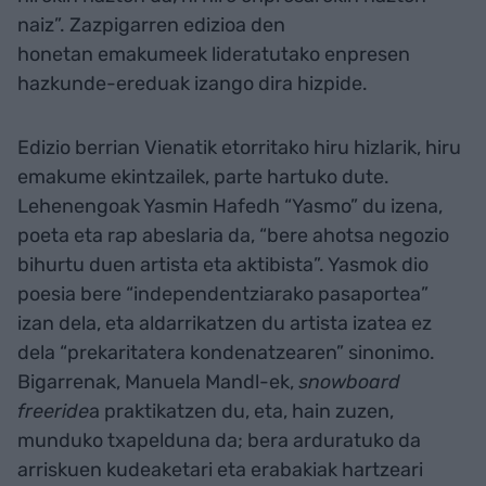
naiz”. Zazpigarren edizioa den
honetan emakumeek lideratutako enpresen
hazkunde-ereduak izango dira hizpide.
Edizio berrian Vienatik etorritako hiru hizlarik, hiru
emakume ekintzailek, parte hartuko dute.
Lehenengoak Yasmin Hafedh “Yasmo” du izena,
poeta eta rap abeslaria da, “bere ahotsa negozio
bihurtu duen artista eta aktibista”. Yasmok dio
poesia bere “independentziarako pasaportea”
izan dela, eta aldarrikatzen du artista izatea ez
dela “prekaritatera kondenatzearen” sinonimo.
Bigarrenak, Manuela Mandl-ek,
snowboard
freeride
a praktikatzen du, eta, hain zuzen,
munduko txapelduna da; bera arduratuko da
arriskuen kudeaketari eta erabakiak hartzeari