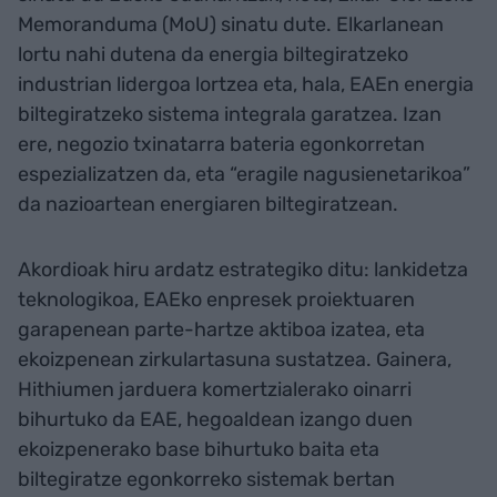
Memoranduma (MoU) sinatu dute. Elkarlanean
lortu nahi dutena da energia biltegiratzeko
industrian lidergoa lortzea eta, hala, EAEn energia
biltegiratzeko sistema integrala garatzea. Izan
ere, negozio txinatarra bateria egonkorretan
espezializatzen da, eta “eragile nagusienetarikoa”
da nazioartean energiaren biltegiratzean.
Akordioak hiru ardatz estrategiko ditu: lankidetza
teknologikoa, EAEko enpresek proiektuaren
garapenean parte-hartze aktiboa izatea, eta
ekoizpenean zirkulartasuna sustatzea. Gainera,
Hithiumen jarduera komertzialerako oinarri
bihurtuko da EAE, hegoaldean izango duen
ekoizpenerako base bihurtuko baita eta
biltegiratze egonkorreko sistemak bertan