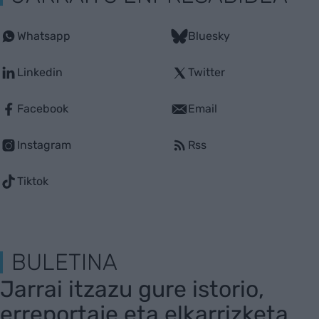
Whatsapp
Bluesky
Linkedin
Twitter
Facebook
Email
Instagram
Rss
Tiktok
BULETINA
Jarrai itzazu gure istorio,
erreportaje eta elkarrizketa