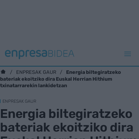
Energia biltegiratzeko
ENPRESAK GAUR
bateriak ekoitziko dira Euskal Herrian Hithium
txinatarrarekin lankidetzan
ENPRESAK GAUR
Energia biltegiratzeko
bateriak ekoitziko dira