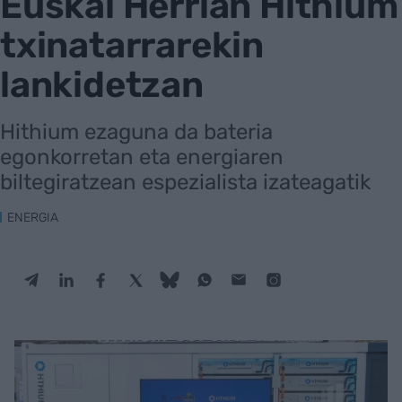
Euskal Herrian Hithium
txinatarrarekin
lankidetzan
Hithium ezaguna da bateria
egonkorretan eta energiaren
biltegiratzean espezialista izateagatik
ENERGIA