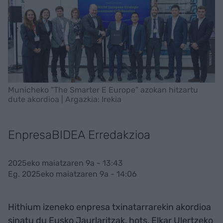
Municheko “The Smarter E Europe” azokan hitzartu
dute akordioa | Argazkia: Irekia
EnpresaBIDEA Erredakzioa
2025eko maiatzaren 9a - 13:43
Eg. 2025eko maiatzaren 9a - 14:06
Hithium izeneko enpresa txinatarrarekin akordioa
sinatu du Eusko Jaurlaritzak, hots, Elkar Ulertzeko