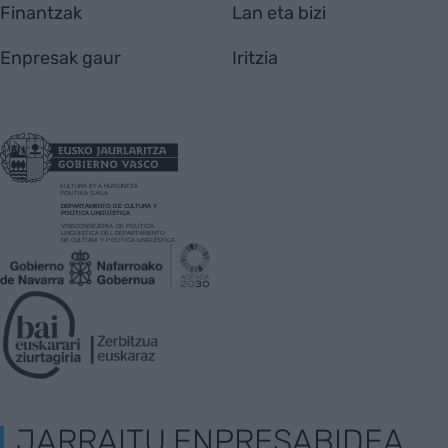
Finantzak
Lan eta bizi
Enpresak gaur
Iritzia
JARRAITU ENPRESABIDEA