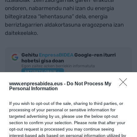
ondoren, nabarmendu nahi izan du energia
biltegiratzea “lehentasuna” dela, energia
berriztagarrien aldakortasuna eragozpena izan
daitekeelako.
Gehitu
EnpresaBIDEA
Google-ren iturri
hobetsi gisa doan
Egon zaitez azken berriekin informatuta
AKTIBATU ORAIN
www.enpresabidea.eus -
Do Not Process My
Personal Information
If you wish to opt-out of the sale, sharing to third parties, or
processing of your personal or sensitive information for
targeted advertising by us, please use the below opt-out
section to confirm your selection. Please note that after your
opt-out request is processed you may continue seeing
interest-based ads based on personal information utilized by