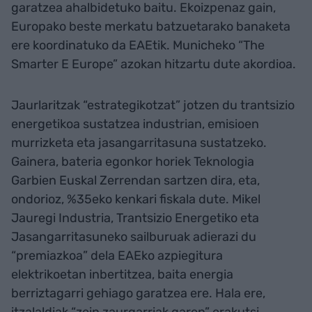
garatzea ahalbidetuko baitu. Ekoizpenaz gain,
Europako beste merkatu batzuetarako banaketa
ere koordinatuko da EAEtik. Municheko “The
Smarter E Europe” azokan hitzartu dute akordioa.
Jaurlaritzak “estrategikotzat” jotzen du trantsizio
energetikoa sustatzea industrian, emisioen
murrizketa eta jasangarritasuna sustatzeko.
Gainera, bateria egonkor horiek Teknologia
Garbien Euskal Zerrendan sartzen dira, eta,
ondorioz, %35eko kenkari fiskala dute. Mikel
Jauregi Industria, Trantsizio Energetiko eta
Jasangarritasuneko sailburuak adierazi du
“premiazkoa” dela EAEko azpiegitura
elektrikoetan inbertitzea, baita energia
berriztagarri gehiago garatzea ere. Hala ere,
itzalaldiak “zein zaurgarriak garen” erakutsi