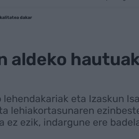
kalitatea dakar
 aldeko hautuak
o lehendakariak eta Izaskun Is
a lehiakortasunaren ezinbeste
ra ez ezik, indargune ere badel