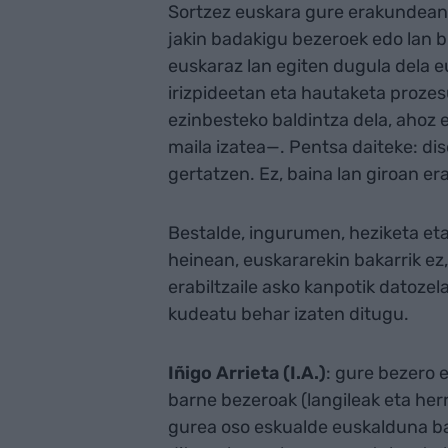
Sortzez euskara gure erakundean 
jakin badakigu bezeroek edo lan b
euskaraz lan egiten dugula dela e
irizpideetan eta hautaketa prozes
ezinbesteko baldintza dela, ahoz e
maila izatea—. Pentsa daiteke: dis
gertatzen. Ez, baina lan giroan er
Bestalde, ingurumen, heziketa et
heinean, euskararekin bakarrik ez,
erabiltzaile asko kanpotik datozel
kudeatu behar izaten ditugu.
Iñigo Arrieta (I.A.)
: gure bezero 
barne bezeroak (langileak eta herr
gurea oso eskualde euskalduna bai