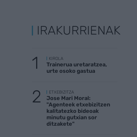
IRAKURRIENAK
KIROLA
Trainerua uretaratzea,
urte osoko gastua
ETXEBIZITZA
Jose Mari Moral:
"Agenteek etxebizitzen
kalitatezko bideoak
minutu gutxian sor
ditzakete"