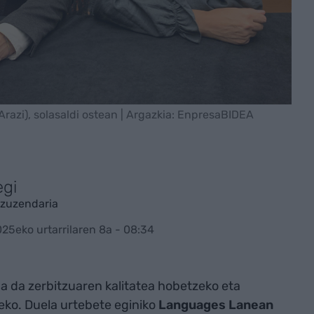
 (Arazi), solasaldi ostean | Argazkia: EnpresaBIDEA
egi
zuzendaria
025eko urtarrilaren 8a - 08:34
a da zerbitzuaren kalitatea hobetzeko eta
eko. Duela urtebete eginiko
Languages Lanean