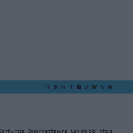
Berrikuntza
Jasangarritasuna
Lan eta bizi
Iritzia