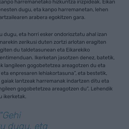
anpo harremanetako hizkuntza irizpideak. Eikan
nesten dugu, eta kanpo harremanetan, lehen
hartzailearen arabera egokitzen gara.
u dugu, eta horri esker ondorioztatu ahal izan
arekin zerikusi duten zortzi arlotan eragiten
agiten du taldetasunean eta Eikarekiko
entimenduan. Ikerketan jasotzen denez, batetik,
ak langileen gogobetetzea areagotzen du eta
eta enpresaren lehiakortasuna​”, eta bestetik,
 gaiak lantzeak harremanak indartzen ditu eta
langileen gogobetetzea areagotzen du”. Lehendik
 ikerketak.
 "Gehi
tu dugu, eta