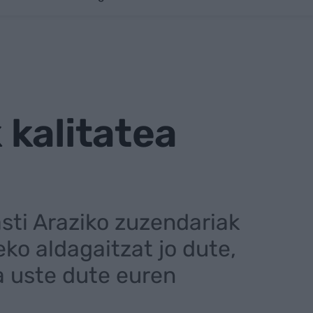
 kalitatea
asti Araziko zuzendariak
ko aldagaitzat jo dute,
a uste dute euren