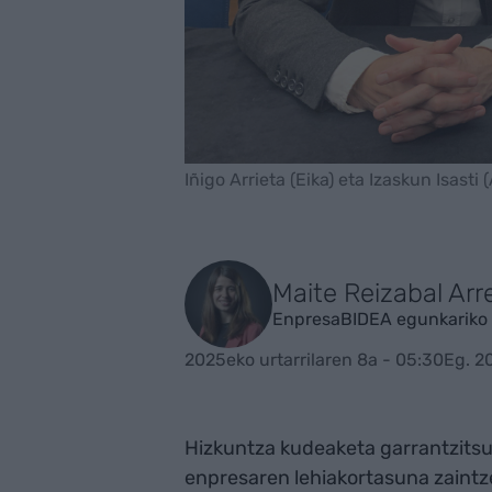
Iñigo Arrieta (Eika) eta Izaskun Isasti
Maite Reizabal Arr
EnpresaBIDEA egunkariko 
2025eko urtarrilaren 8a - 05:30
Eg. 2
Hizkuntza kudeaketa garrantzitsu
enpresaren lehiakortasuna zaintz