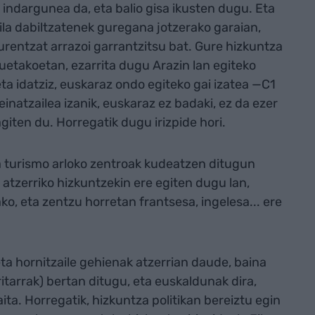
indargunea da, eta balio gisa ikusten dugu. Eta
ila dabiltzatenek guregana jotzerako garaian,
urentzat arrazoi garrantzitsu bat. Gure hizkuntza
uetakoetan, ezarrita dugu Arazin lan egiteko
ta idatziz, euskaraz ondo egiteko gai izatea —C1
einatzailea izanik, euskaraz ez badaki, ez da ezer
agiten du. Horregatik dugu irizpide hori.
a turismo arloko zentroak kudeatzen ditugun
 atzerriko hizkuntzekin ere egiten dugu lan,
ako, eta zentzu horretan frantsesa, ingelesa... ere
eta hornitzaile gehienak atzerrian daude, baina
itarrak) bertan ditugu, eta euskaldunak dira,
ta. Horregatik, hizkuntza politikan bereiztu egin