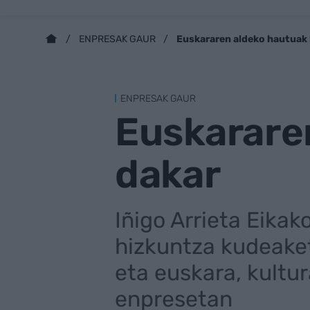
Euskararen aldeko hautuak 
ENPRESAK GAUR
ENPRESAK GAUR
Euskararen
dakar
Iñigo Arrieta Eikak
hizkuntza kudeaket
eta euskara, kultu
enpresetan