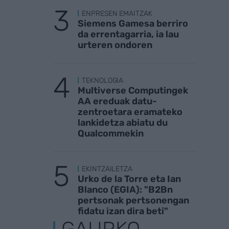
ENPRESEN EMAITZAK
Siemens Gamesa berriro
da errentagarria, ia lau
urteren ondoren
TEKNOLOGIA
Multiverse Computingek
AA ereduak datu-
zentroetara eramateko
lankidetza abiatu du
Qualcommekin
EKINTZAILETZA
Urko de la Torre eta Ian
Blanco (EGIA): "B2Bn
pertsonak pertsonengan
fidatu izan dira beti"