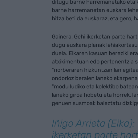
ditugu barne harremanetako eta k
barne harremanetan euskara lehe
hitza beti da euskaraz, eta gero, 
Gainera, Gehi ikerketan parte hart
dugu euskara planak lehiakortasun
duela. Eikaren kasuan bereziki er
atxikimentuan edo pertenentzia s
"norberaren hizkuntzan lan egite
ondorioz beraien laneko ekarpena 
"modu ludiko eta kolektibo batean
laneko giroa hobetu eta horrek, 
genuen susmoak baieztatu dizkigu
Iñigo Arrieta (Eika):
ikerketan parte har