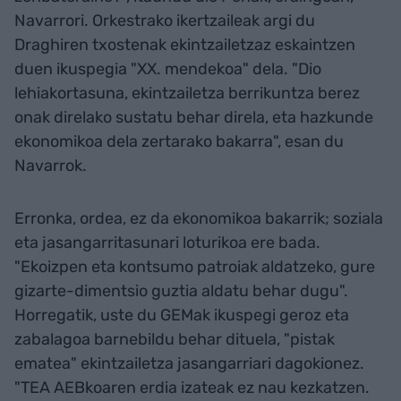
Navarrori. Orkestrako ikertzaileak argi du
Draghiren txostenak ekintzailetzaz eskaintzen
duen ikuspegia "XX. mendekoa" dela. "Dio
lehiakortasuna, ekintzailetza berrikuntza berez
onak direlako sustatu behar direla, eta hazkunde
ekonomikoa dela zertarako bakarra", esan du
Navarrok.
Erronka, ordea, ez da ekonomikoa bakarrik; soziala
eta jasangarritasunari loturikoa ere bada.
"Ekoizpen eta kontsumo patroiak aldatzeko, gure
gizarte-dimentsio guztia aldatu behar dugu".
Horregatik, uste du GEMak ikuspegi geroz eta
zabalagoa barnebildu behar dituela, "pistak
ematea" ekintzailetza jasangarriari dagokionez.
"TEA AEBkoaren erdia izateak ez nau kezkatzen.