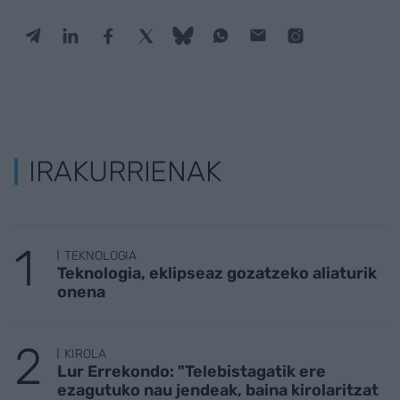
IRAKURRIENAK
TEKNOLOGIA
Teknologia, eklipseaz gozatzeko aliaturik
onena
KIROLA
Lur Errekondo: "Telebistagatik ere
ezagutuko nau jendeak, baina kirolaritzat