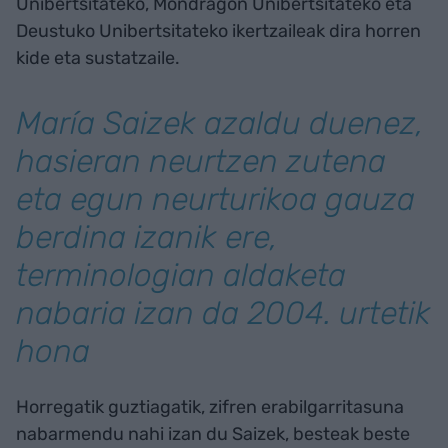
Unibertsitateko, Mondragon Unibertsitateko eta
Deustuko Unibertsitateko ikertzaileak dira horren
kide eta sustatzaile.
María Saizek azaldu duenez,
hasieran neurtzen zutena
eta egun neurturikoa gauza
berdina izanik ere,
terminologian aldaketa
nabaria izan da 2004. urtetik
hona
Horregatik guztiagatik, zifren erabilgarritasuna
nabarmendu nahi izan du Saizek, besteak beste