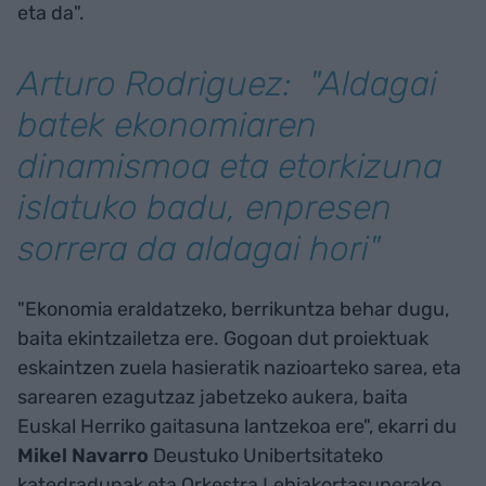
eta da".
Arturo Rodriguez: "Aldagai
batek ekonomiaren
dinamismoa eta etorkizuna
islatuko badu, enpresen
sorrera da aldagai hori"
"Ekonomia eraldatzeko, berrikuntza behar dugu,
baita ekintzailetza ere. Gogoan dut proiektuak
eskaintzen zuela hasieratik nazioarteko sarea, eta
sarearen ezagutzaz jabetzeko aukera, baita
Euskal Herriko gaitasuna lantzekoa ere", ekarri du
Mikel Navarro
Deustuko Unibertsitateko
katedradunak eta Orkestra Lehiakortasunerako