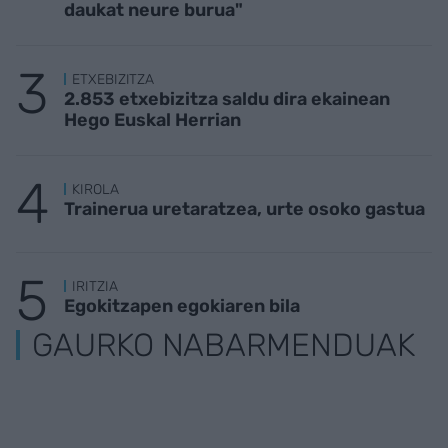
daukat neure burua"
ETXEBIZITZA
2.853 etxebizitza saldu dira ekainean
Hego Euskal Herrian
KIROLA
Trainerua uretaratzea, urte osoko gastua
IRITZIA
Egokitzapen egokiaren bila
GAURKO NABARMENDUAK