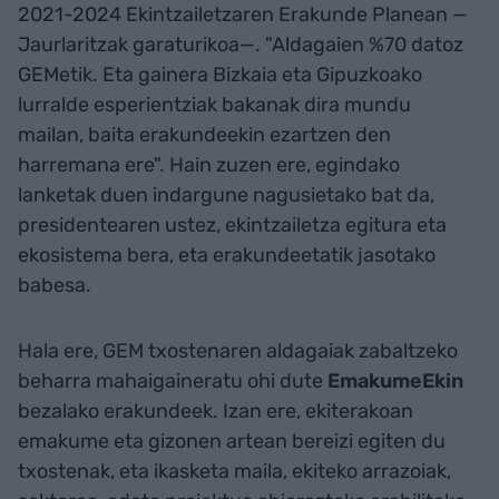
2021-2024 Ekintzailetzaren Erakunde Planean —
Jaurlaritzak garaturikoa—. "Aldagaien %70 datoz
GEMetik. Eta gainera Bizkaia eta Gipuzkoako
lurralde esperientziak bakanak dira mundu
mailan, baita erakundeekin ezartzen den
harremana ere". Hain zuzen ere, egindako
lanketak duen indargune nagusietako bat da,
presidentearen ustez, ekintzailetza egitura eta
ekosistema bera, eta erakundeetatik jasotako
babesa.
Hala ere, GEM txostenaren aldagaiak zabaltzeko
beharra mahaigaineratu ohi dute
EmakumeEkin
bezalako erakundeek. Izan ere, ekiterakoan
emakume eta gizonen artean bereizi egiten du
txostenak, eta ikasketa maila, ekiteko arrazoiak,