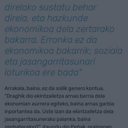
direlako sustatu behar
direla, eta hazkunde
ekonomikoa dela zertarako
bakarra. Erronka ez da
ekonomikoa bakarrik; soziala
eta jasangarritasunari
loturikoa ere bada"
Arrakala, baina, ez da soilik genero kontua.
"Draghik dio ekintzailetza arnas berria dela
ekonomian aurrera egiteko, baina arnas garbia
inportantea da. Uste izan da ekintzailetza dela
jasangarritasunerako palanka, baina
zenbateraino?", itaundu dio Peñak, oraingoan,