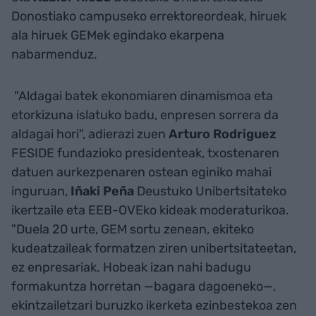
Donostiako campuseko errektoreordeak, hiruek
ala hiruek GEMek egindako ekarpena
nabarmenduz.
"Aldagai batek ekonomiaren dinamismoa eta
etorkizuna islatuko badu, enpresen sorrera da
aldagai hori", adierazi zuen
Arturo Rodriguez
FESIDE fundazioko presidenteak, txostenaren
datuen aurkezpenaren ostean eginiko mahai
inguruan,
Iñaki Peña
Deustuko Unibertsitateko
ikertzaile eta EEB-OVEko kideak moderaturikoa.
"Duela 20 urte, GEM sortu zenean, ekiteko
kudeatzaileak formatzen ziren unibertsitateetan,
ez enpresariak. Hobeak izan nahi badugu
formakuntza horretan —bagara dagoeneko—,
ekintzailetzari buruzko ikerketa ezinbestekoa zen