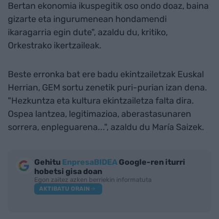
Bertan ekonomia ikuspegitik oso ondo doaz, baina
gizarte eta ingurumenean hondamendi
ikaragarria egin dute", azaldu du, kritiko,
Orkestrako ikertzaileak.
Beste erronka bat ere badu ekintzailetzak Euskal
Herrian, GEM sortu zenetik puri-purian izan dena.
"Hezkuntza eta kultura ekintzailetza falta dira.
Ospea lantzea, legitimazioa, aberastasunaren
sorrera, enpleguarena...", azaldu du María Saizek.
Gehitu
EnpresaBIDEA
Google-ren iturri
hobetsi gisa doan
Egon zaitez azken berriekin informatuta
AKTIBATU ORAIN