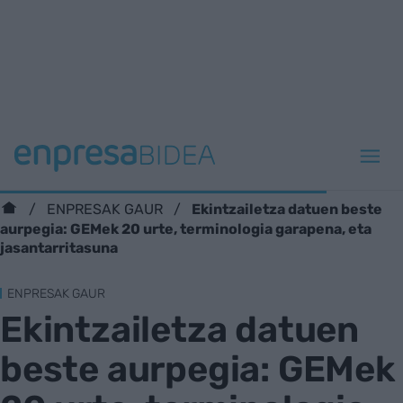
Ekintzailetza datuen beste
ENPRESAK GAUR
aurpegia: GEMek 20 urte, terminologia garapena, eta
jasantarritasuna
ENPRESAK GAUR
Ekintzailetza datuen
beste aurpegia: GEMek