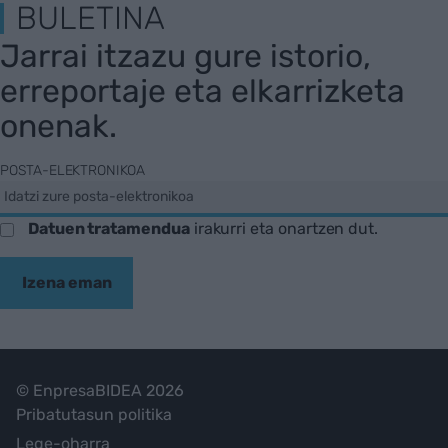
BULETINA
Jarrai itzazu gure istorio,
erreportaje eta elkarrizketa
onenak.
POSTA-ELEKTRONIKOA
Datuen tratamendua
irakurri eta onartzen dut.
Izena eman
© EnpresaBIDEA 2026
Pribatutasun politika
Lege-oharra