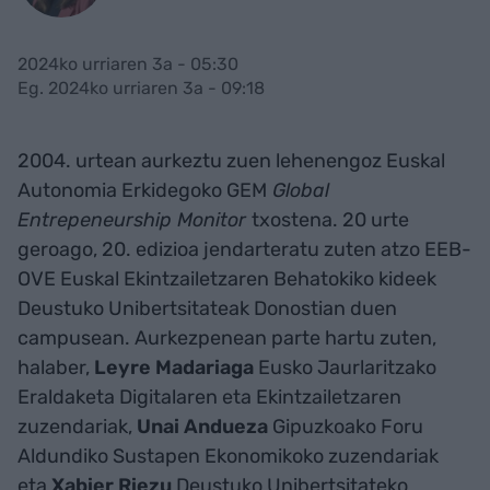
2024ko urriaren 3a - 05:30
Eg. 2024ko urriaren 3a - 09:18
2004. urtean aurkeztu zuen lehenengoz Euskal
Autonomia Erkidegoko GEM
Global
Entrepeneurship Monitor
txostena. 20 urte
geroago, 20. edizioa jendarteratu zuten atzo EEB-
OVE Euskal Ekintzailetzaren Behatokiko kideek
Deustuko Unibertsitateak Donostian duen
campusean. Aurkezpenean parte hartu zuten,
halaber,
Leyre Madariaga
Eusko Jaurlaritzako
Eraldaketa Digitalaren eta Ekintzailetzaren
zuzendariak,
Unai Andueza
Gipuzkoako Foru
Aldundiko Sustapen Ekonomikoko zuzendariak
eta
Xabier Riezu
Deustuko Unibertsitateko