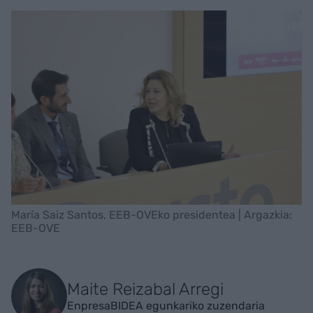
María Saiz Santos, EEB-OVEko presidentea | Argazkia:
EEB-OVE
Maite Reizabal Arregi
EnpresaBIDEA egunkariko zuzendaria