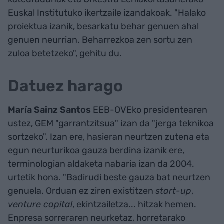
Euskal Institutuko ikertzaile izandakoak. "Halako
proiektua izanik, besarkatu behar genuen ahal
genuen neurrian. Beharrezkoa zen sortu zen
zuloa betetzeko", gehitu du.
Datuez harago
María Sainz Santos
EEB-OVEko presidentearen
ustez, GEM "garrantzitsua" izan da "jerga teknikoa
sortzeko". Izan ere, hasieran neurtzen zutena eta
egun neurturikoa gauza berdina izanik ere,
terminologian aldaketa nabaria izan da 2004.
urtetik hona. "Badirudi beste gauza bat neurtzen
genuela. Orduan ez ziren existitzen
start-up
,
venture capital
, ekintzailetza... hitzak hemen.
Enpresa sorreraren neurketaz, horretarako