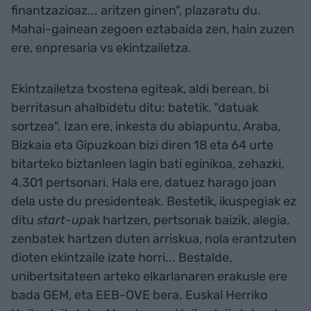
finantzazioaz... aritzen ginen", plazaratu du.
Mahai-gainean zegoen eztabaida zen, hain zuzen
ere, enpresaria vs ekintzailetza.
Ekintzailetza txostena egiteak, aldi berean, bi
berritasun ahalbidetu ditu: batetik, "datuak
sortzea". Izan ere, inkesta du abiapuntu, Araba,
Bizkaia eta Gipuzkoan bizi diren 18 eta 64 urte
bitarteko biztanleen lagin bati eginikoa, zehazki,
4.301 pertsonari. Hala ere, datuez harago joan
dela uste du presidenteak. Bestetik, ikuspegiak ez
ditu
start-up
ak hartzen, pertsonak baizik, alegia,
zenbatek hartzen duten arriskua, nola erantzuten
dioten ekintzaile izate horri... Bestalde,
unibertsitateen arteko elkarlanaren erakusle ere
bada GEM, eta EEB-OVE bera. Euskal Herriko