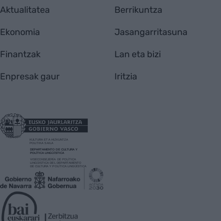
Aktualitatea
Berrikuntza
Ekonomia
Jasangarritasuna
Finantzak
Lan eta bizi
Enpresak gaur
Iritzia