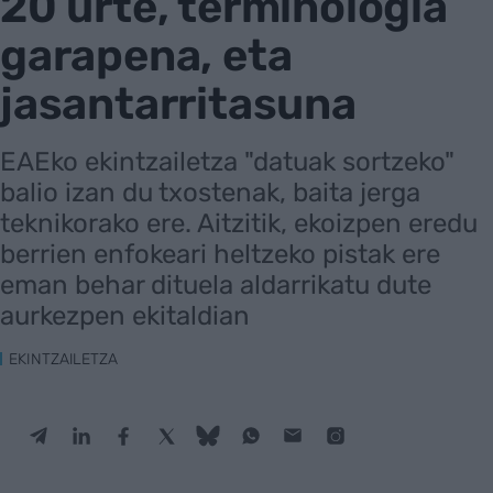
20 urte, terminologia
garapena, eta
jasantarritasuna
EAEko ekintzailetza "datuak sortzeko"
balio izan du txostenak, baita jerga
teknikorako ere. Aitzitik, ekoizpen eredu
berrien enfokeari heltzeko pistak ere
eman behar dituela aldarrikatu dute
aurkezpen ekitaldian
EKINTZAILETZA