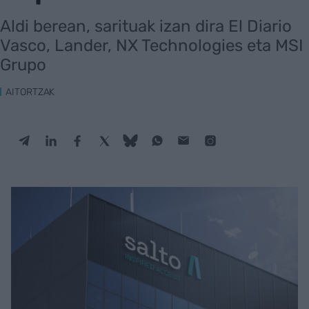
Aldi berean, sarituak izan dira El Diario
Vasco, Lander, NX Technologies eta MSI
Grupo
AITORTZAK