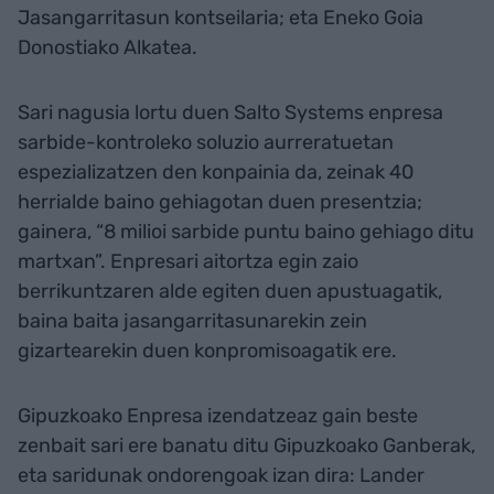
Jasangarritasun kontseilaria; eta Eneko Goia
Donostiako Alkatea.
Sari nagusia lortu duen Salto Systems enpresa
sarbide-kontroleko soluzio aurreratuetan
espezializatzen den konpainia da, zeinak 40
herrialde baino gehiagotan duen presentzia;
gainera, “8 milioi sarbide puntu baino gehiago ditu
martxan”. Enpresari aitortza egin zaio
berrikuntzaren alde egiten duen apustuagatik,
baina baita jasangarritasunarekin zein
gizartearekin duen konpromisoagatik ere.
Gipuzkoako Enpresa izendatzeaz gain beste
zenbait sari ere banatu ditu Gipuzkoako Ganberak,
eta saridunak ondorengoak izan dira: Lander