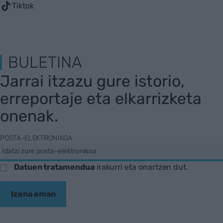
Tiktok
BULETINA
Jarrai itzazu gure istorio,
erreportaje eta elkarrizketa
onenak.
POSTA-ELEKTRONIKOA
Datuen tratamendua
irakurri eta onartzen dut.
Izena eman