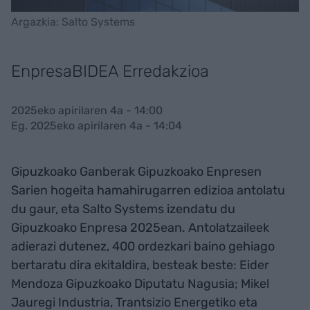
Argazkia: Salto Systems
EnpresaBIDEA Erredakzioa
2025eko apirilaren 4a - 14:00
Eg. 2025eko apirilaren 4a - 14:04
Gipuzkoako Ganberak Gipuzkoako Enpresen
Sarien hogeita hamahirugarren edizioa antolatu
du gaur, eta Salto Systems izendatu du
Gipuzkoako Enpresa 2025ean. Antolatzaileek
adierazi dutenez, 400 ordezkari baino gehiago
bertaratu dira ekitaldira, besteak beste: Eider
Mendoza Gipuzkoako Diputatu Nagusia; Mikel
Jauregi Industria, Trantsizio Energetiko eta