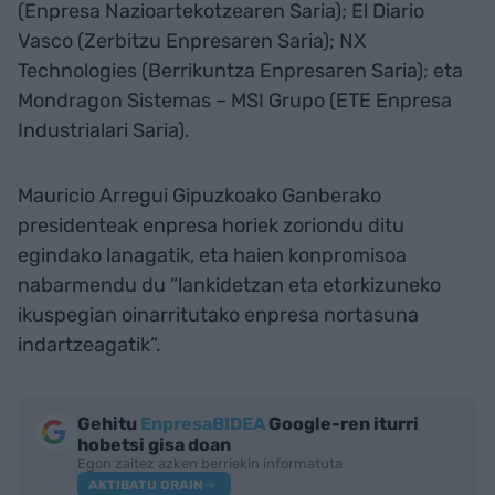
(Enpresa Nazioartekotzearen Saria); El Diario
Vasco (Zerbitzu Enpresaren Saria); NX
Technologies (Berrikuntza Enpresaren Saria); eta
Mondragon Sistemas – MSI Grupo (ETE Enpresa
Industrialari Saria).
Mauricio Arregui Gipuzkoako Ganberako
presidenteak enpresa horiek zoriondu ditu
egindako lanagatik, eta haien konpromisoa
nabarmendu du “lankidetzan eta etorkizuneko
ikuspegian oinarritutako enpresa nortasuna
indartzeagatik”.
Gehitu
EnpresaBIDEA
Google-ren iturri
hobetsi gisa doan
Egon zaitez azken berriekin informatuta
AKTIBATU ORAIN