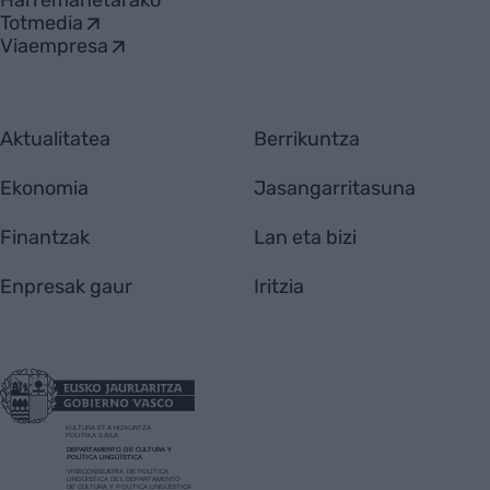
Harremanetarako
Totmedia
Viaempresa
Aktualitatea
Berrikuntza
Ekonomia
Jasangarritasuna
Finantzak
Lan eta bizi
Enpresak gaur
Iritzia