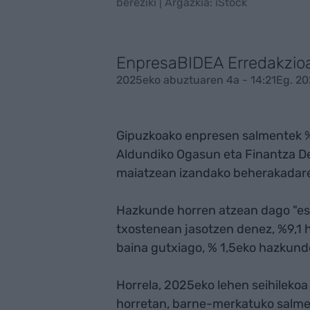
bereziki | Argazkia: iStock
EnpresaBIDEA Erredakzio
2025eko abuztuaren 4a - 14:21
Eg. 20
Gipuzkoako enpresen salmentek %
Aldundiko Ogasun eta Finantza De
maiatzean izandako beherakadare
Hazkunde horren atzean dago "esp
txostenean jasotzen denez, %9,1 h
baina gutxiago, % 1,5eko hazkundear
Horrela, 2025eko lehen seihilekoa
horretan, barne-merkatuko salmen