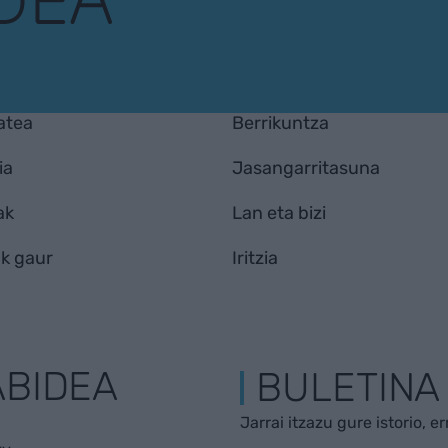
atea
Berrikuntza
ia
Jasangarritasuna
ak
Lan eta bizi
k gaur
Iritzia
ABIDEA
BULETINA
Jarrai itzazu gure istorio, e