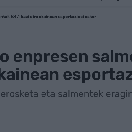
tak %4,1 hazi dira ekainean esportazioei esker
o enpresen salm
ekainean esportaz
erosketa eta salmentek eragin