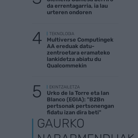
da errentagarria, ia lau
urteren ondoren
TEKNOLOGIA
Multiverse Computingek
AA ereduak datu-
zentroetara eramateko
lankidetza abiatu du
Qualcommekin
EKINTZAILETZA
Urko de la Torre eta Ian
Blanco (EGIA): "B2Bn
pertsonak pertsonengan
fidatu izan dira beti"
GAURKO