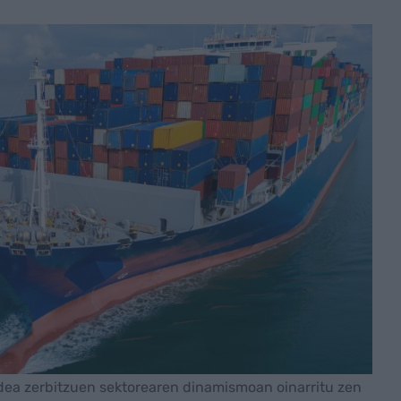
ea zerbitzuen sektorearen dinamismoan oinarritu zen