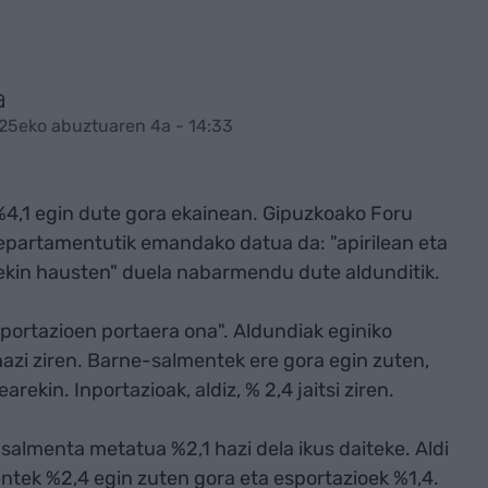
a
25eko abuztuaren 4a - 14:33
4,1 egin dute gora ekainean. Gipuzkoako Foru
partamentutik emandako datua da: "apirilean eta
kin hausten" duela nabarmendu dute aldunditik.
ortazioen portaera ona". Aldundiak eginiko
azi ziren. Barne-salmentek ere gora egin zuten,
ekin. Inportazioak, aldiz, % 2,4 jaitsi ziren.
 salmenta metatua %2,1 hazi dela ikus daiteke. Aldi
tek %2,4 egin zuten gora eta esportazioek %1,4.