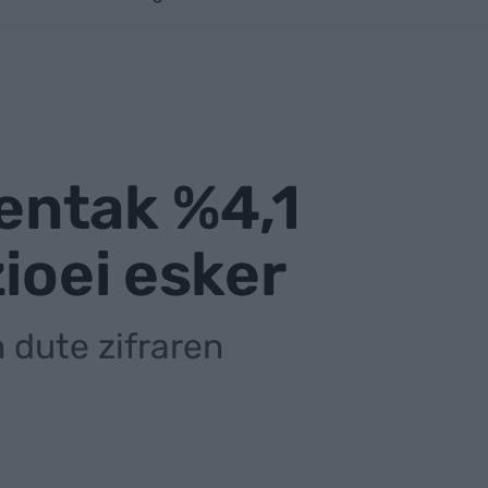
entak %4,1
ioei esker
 dute zifraren