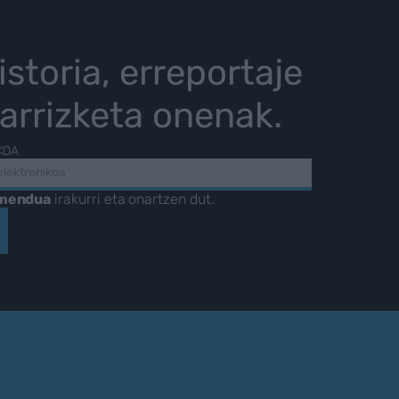
istoria, erreportaje
karrizketa onenak.
KOA
amendua
irakurri eta onartzen dut.