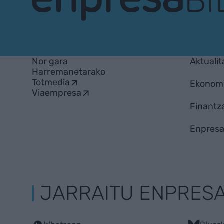
EnpresaBIDEA
Nor gara
Aktualit
Harremanetarako
Totmedia
Ekonom
Viaempresa
Finantz
Enpresa
JARRAITU ENPRES