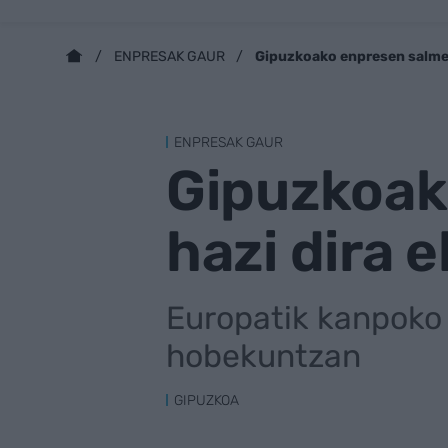
Gipuzkoako enpresen salmen
ENPRESAK GAUR
ENPRESAK GAUR
Gipuzkoak
hazi dira 
Europatik kanpoko 
hobekuntzan
GIPUZKOA