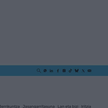
Berrikuntza
Jasangarritasuna
Lan eta bizi
Iritzia