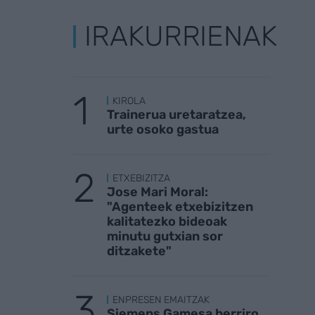
IRAKURRIENAK
KIROLA
Trainerua uretaratzea,
urte osoko gastua
ETXEBIZITZA
Jose Mari Moral:
"Agenteek etxebizitzen
kalitatezko bideoak
minutu gutxian sor
ditzakete"
ENPRESEN EMAITZAK
Siemens Gamesa berriro