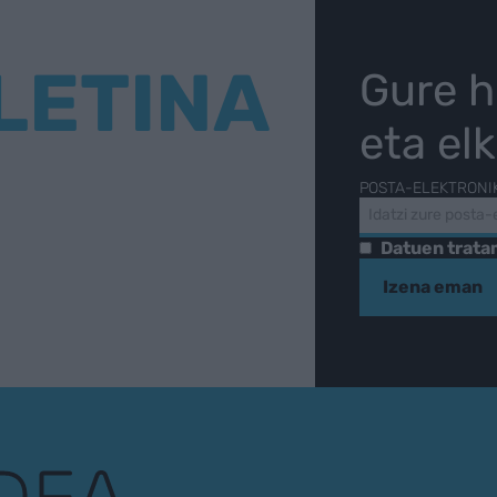
LETINA
Gure h
eta el
POSTA-ELEKTRONI
Datuen trat
Izena eman