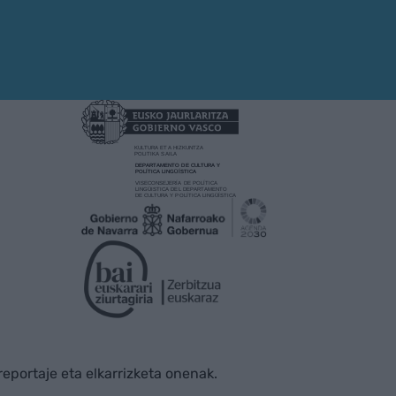
rreportaje eta elkarrizketa onenak.