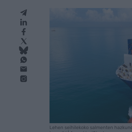
Lehen seihilekoko salmenten hazkund