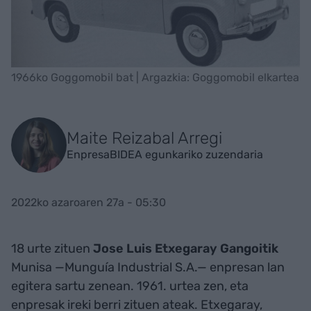
1966ko Goggomobil bat | Argazkia: Goggomobil elkartea
Maite Reizabal Arregi
EnpresaBIDEA egunkariko zuzendaria
2022ko azaroaren 27a - 05:30
18 urte zituen
Jose Luis Etxegaray Gangoitik
Munisa —Munguía Industrial S.A.— enpresan lan
egitera sartu zenean. 1961. urtea zen, eta
enpresak ireki berri zituen ateak. Etxegaray,