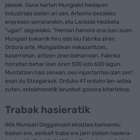
jabeek. Garai hartan Mungiako hedapen
industriala izaten ari zen, Arteche bezalako
enpresen sorrerarekin, eta Lanbide Heziketa
"ugari" zegoelako. "Herrian harrera ona izan zuen.
Mungian bakarrik hiru edo lau fabrika ziren.
Ordura arte, Mungialdean nekazaritzan,
baserrietan, aritzen ziren beharrean. Fabrika
horretan behar izan ziren 500 edo 600 lagun.
Muntatzen hasi zenean, oso inportantea izan zen",
esan du Etxegarayk. Orduko 47 orduko lan-astea
zuten, astelehenetik larunbat goizera bitartekoa.
Trabak hasieratik
INIk Munisari Goggomobil ekoiztea baimendu
bazion ere, zenbait traba ere jarri zizkion hasiera-