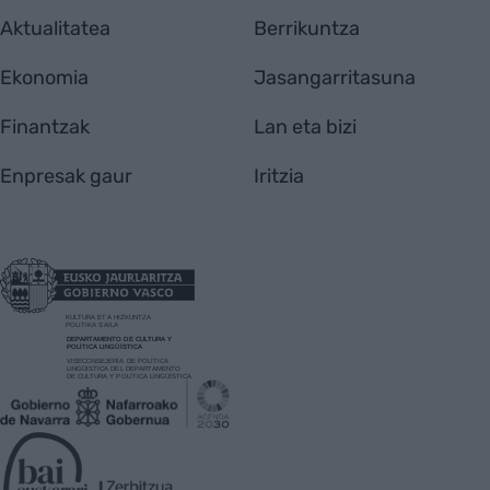
Aktualitatea
Berrikuntza
Ekonomia
Jasangarritasuna
Finantzak
Lan eta bizi
Enpresak gaur
Iritzia