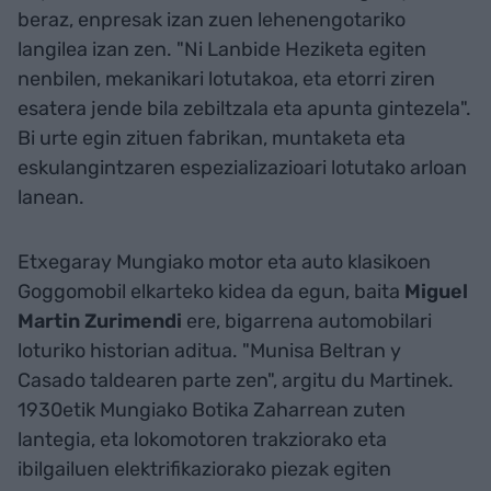
beraz, enpresak izan zuen lehenengotariko
langilea izan zen. "Ni Lanbide Heziketa egiten
nenbilen, mekanikari lotutakoa, eta etorri ziren
esatera jende bila zebiltzala eta apunta gintezela".
Bi urte egin zituen fabrikan, muntaketa eta
eskulangintzaren espezializazioari lotutako arloan
lanean.
Etxegaray Mungiako motor eta auto klasikoen
Goggomobil elkarteko kidea da egun, baita
Miguel
Martin Zurimendi
ere, bigarrena automobilari
loturiko historian aditua. "Munisa Beltran y
Casado taldearen parte zen", argitu du Martinek.
1930etik Mungiako Botika Zaharrean zuten
lantegia, eta lokomotoren trakziorako eta
ibilgailuen elektrifikaziorako piezak egiten