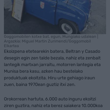
Goggomobilen kotxe bat, egun, Mungiako udalean |
Argazkia: Miguel Martin Zurimendi/Goggomobil
Elkartea
Ekoizpena etetearekin batera, Beltran y Casado
desegin egin zen talde bezala, nahiz eta zenbait
lantegik martxan jarraitu, motorren lantegia eta
Munisa bera kasu, azken hau bestelako
produktuak ekoitzita. Hiru urte gehiago iraun
zuen, baina 1970ean guztiz itxi zen.
Orokorrean hartuta, 6.000 auto inguru ekoitzi
ziren guztira, nahiz eta berez saiakera 10.000koa