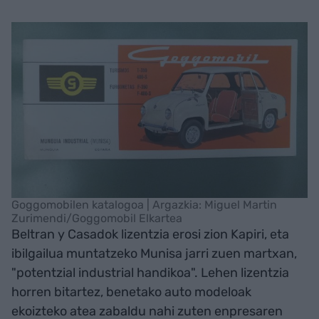
Goggomobilen katalogoa | Argazkia: Miguel Martin
Zurimendi/Goggomobil Elkartea
Beltran y Casadok lizentzia erosi zion Kapiri, eta
ibilgailua muntatzeko Munisa jarri zuen martxan,
"potentzial industrial handikoa". Lehen lizentzia
horren bitartez, benetako auto modeloak
ekoizteko atea zabaldu nahi zuten enpresaren