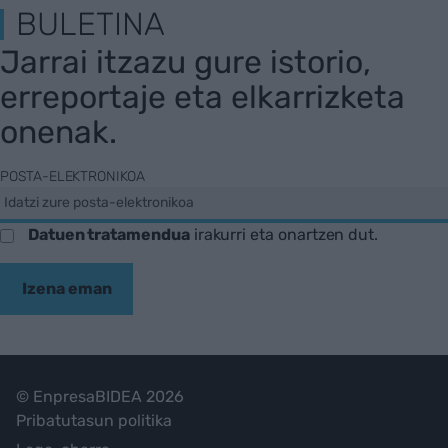
BULETINA
Jarrai itzazu gure istorio,
erreportaje eta elkarrizketa
onenak.
POSTA-ELEKTRONIKOA
Datuen tratamendua
irakurri eta onartzen dut.
Izena eman
© EnpresaBIDEA 2026
Pribatutasun politika