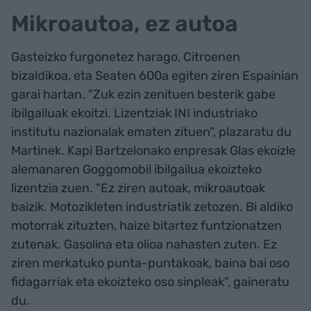
Mikroautoa, ez autoa
Gasteizko furgonetez harago, Citroenen
bizaldikoa, eta Seaten 600a egiten ziren Espainian
garai hartan. "Zuk ezin zenituen besterik gabe
ibilgailuak ekoitzi. Lizentziak INI industriako
institutu nazionalak ematen zituen", plazaratu du
Martinek. Kapi Bartzelonako enpresak Glas ekoizle
alemanaren Goggomobil ibilgailua ekoizteko
lizentzia zuen. "Ez ziren autoak, mikroautoak
baizik. Motozikleten industriatik zetozen. Bi aldiko
motorrak zituzten, haize bitartez funtzionatzen
zutenak. Gasolina eta olioa nahasten zuten. Ez
ziren merkatuko punta-puntakoak, baina bai oso
fidagarriak eta ekoizteko oso sinpleak", gaineratu
du.