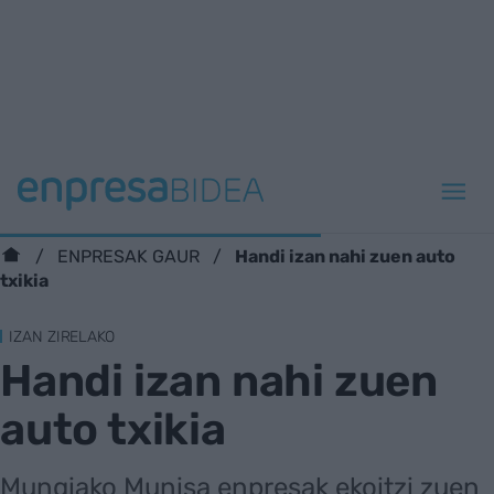
Handi izan nahi zuen auto
ENPRESAK GAUR
txikia
IZAN ZIRELAKO
Handi izan nahi zuen
auto txikia
Mungiako Munisa enpresak ekoitzi zuen