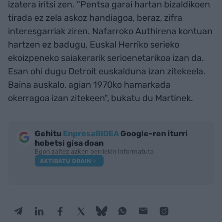
izatera iritsi zen. "Pentsa garai hartan bizaldikoen
tirada ez zela askoz handiagoa, beraz, zifra
interesgarriak ziren. Nafarroko Authirena kontuan
hartzen ez badugu, Euskal Herriko serieko
ekoizpeneko saiakerarik serioenetarikoa izan da.
Esan ohi dugu Detroit euskalduna izan zitekeela.
Baina auskalo, agian 1970ko hamarkada
okerragoa izan zitekeen", bukatu du Martinek.
Gehitu
EnpresaBIDEA
Google-ren iturri
hobetsi gisa doan
Egon zaitez azken berriekin informatuta
AKTIBATU ORAIN