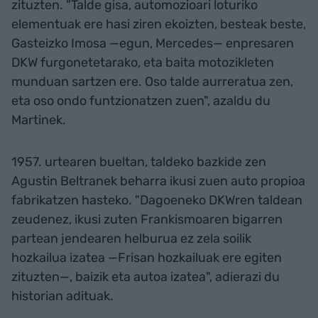
zituzten. "Talde gisa, automozioari loturiko
elementuak ere hasi ziren ekoizten, besteak beste,
Gasteizko Imosa —egun, Mercedes— enpresaren
DKW furgonetetarako, eta baita motozikleten
munduan sartzen ere. Oso talde aurreratua zen,
eta oso ondo funtzionatzen zuen", azaldu du
Martinek.
1957. urtearen bueltan, taldeko bazkide zen
Agustin Beltranek beharra ikusi zuen auto propioa
fabrikatzen hasteko. "Dagoeneko DKWren taldean
zeudenez, ikusi zuten Frankismoaren bigarren
partean jendearen helburua ez zela soilik
hozkailua izatea —Frisan hozkailuak ere egiten
zituzten—, baizik eta autoa izatea", adierazi du
historian adituak.