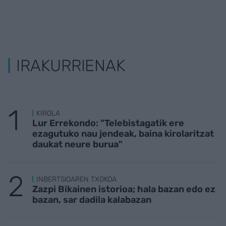
IRAKURRIENAK
KIROLA
Lur Errekondo: "Telebistagatik ere
ezagutuko nau jendeak, baina kirolaritzat
daukat neure burua"
INBERTSIOAREN TXOKOA
Zazpi Bikainen istorioa; hala bazan edo ez
bazan, sar dadila kalabazan