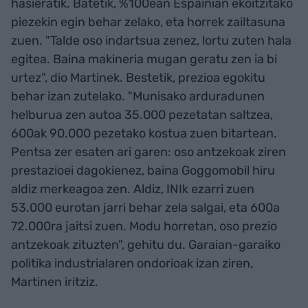
hasieratik. Batetik, %100ean Espainian ekoitzitako
piezekin egin behar zelako, eta horrek zailtasuna
zuen. "Talde oso indartsua zenez, lortu zuten hala
egitea. Baina makineria mugan geratu zen ia bi
urtez", dio Martinek. Bestetik, prezioa egokitu
behar izan zutelako. "Munisako arduradunen
helburua zen autoa 35.000 pezetatan saltzea,
600ak 90.000 pezetako kostua zuen bitartean.
Pentsa zer esaten ari garen: oso antzekoak ziren
prestazioei dagokienez, baina Goggomobil hiru
aldiz merkeagoa zen. Aldiz, INIk ezarri zuen
53.000 eurotan jarri behar zela salgai, eta 600a
72.000ra jaitsi zuen. Modu horretan, oso prezio
antzekoak zituzten", gehitu du. Garaian-garaiko
politika industrialaren ondorioak izan ziren,
Martinen iritziz.