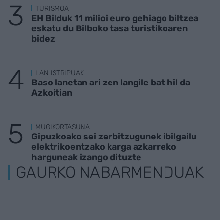
TURISMOA
EH Bilduk 11 milioi euro gehiago biltzea
eskatu du Bilboko tasa turistikoaren
bidez
LAN ISTRIPUAK
Baso lanetan ari zen langile bat hil da
Azkoitian
MUGIKORTASUNA
Gipuzkoako sei zerbitzugunek ibilgailu
elektrikoentzako karga azkarreko
harguneak izango dituzte
GAURKO NABARMENDUAK