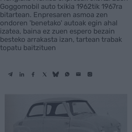
Goggomobil auto txikia 1962tik 1967ra
bitartean. Enpresaren asmoa zen
ondoren 'benetako' autoak egin ahal
izatea, baina ez zuen espero bezain
besteko arrakasta izan, tartean trabak
topatu baitzituen