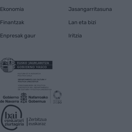
Ekonomia
Jasangarritasuna
Finantzak
Lan eta bizi
Enpresak gaur
Iritzia