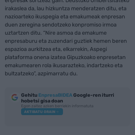
enpresak sortzeaz gain. Deustuko Unibertsitateko
irakaslea da, lau hizkuntza menderatzen ditu, eta
nazioarteko ikuspegia eta emakumeak enpresan
duen zeregina sendotzeko konpromiso irmoa
uztartzen ditu. “Nire asmoa da emakume
enpresaburu eta zuzendari guztiek hemen beren
espazioa aurkitzea eta, elkarrekin, Aspegi
plataforma onena izatea Gipuzkoako enpresetan
emakumearen rola ikusarazteko, indartzeko eta
bultzatzeko”, azpimarratu du.
Gehitu
EnpresaBIDEA
Google-ren iturri
hobetsi gisa doan
Egon zaitez azken berriekin informatuta
AKTIBATU ORAIN