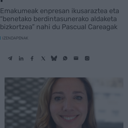
Emakumeak enpresan ikusaraztea eta
“benetako berdintasunerako aldaketa
bizkortzea” nahi du Pascual Careagak
IZENDAPENAK