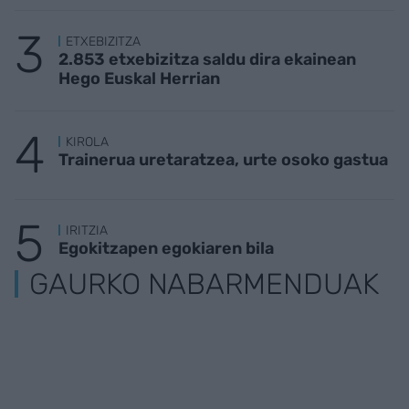
ETXEBIZITZA
2.853 etxebizitza saldu dira ekainean
Hego Euskal Herrian
KIROLA
Trainerua uretaratzea, urte osoko gastua
IRITZIA
Egokitzapen egokiaren bila
GAURKO NABARMENDUAK