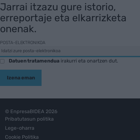
Jarrai itzazu gure istorio,
erreportaje eta elkarrizketa
onenak.
POSTA-ELEKTRONIKOA
Datuen tratamendua
irakurri eta onartzen dut.
Izena eman
© EnpresaBIDEA 2026
Pribatutasun politika
Lege-oharra
Cookie Politika