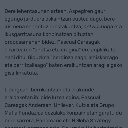
Bere lehentasunen artean, Aspegiren gaur
egungo jarduera eskaintzari eustea dago, bere
irismena sendotuz prestakuntza,
networking
a eta
ikusgarritasuna konbinatzen dituzten
proposamenen bidez. Pascual Careagak
elkartearen “ahotsa eta eragina” ere anplifikatu
nahi ditu, Gipuzkoa “berdinzaleago, lehiakorrago
eta berritzaileago” baten eraikuntzan eragile gako
gisa finkatuta.
Lidergoan, berrikuntzan eta erakunde-
eraldaketan ibilbide luzea egina, Pascual
Careagak Andersen, Unilever, Kutxa eta Grupo
Matia Fundazioa bezalako konpainietan garatu du
bere karrera, Panomaric eta NGloba Strategy