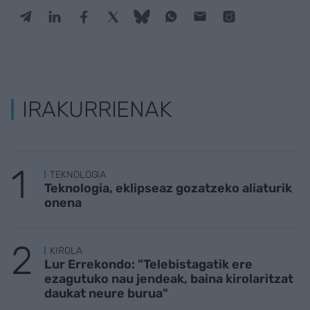
IRAKURRIENAK
TEKNOLOGIA
Teknologia, eklipseaz gozatzeko aliaturik
onena
KIROLA
Lur Errekondo: "Telebistagatik ere
ezagutuko nau jendeak, baina kirolaritzat
daukat neure burua"