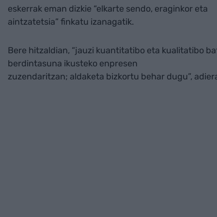
eskerrak eman dizkie “elkarte sendo, eraginkor eta
aintzatetsia” finkatu izanagatik.
Bere hitzaldian, “jauzi kuantitatibo eta kualitatibo
berdintasuna ikusteko enpresen
zuzendaritzan; aldaketa bizkortu behar dugu”, adiera