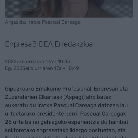
Argazkia: Iratxe Pascual Careaga
EnpresaBIDEA Erredakzioa
2025eko urriaren 17a - 10:45
Eg. 2025eko urriaren 17a - 10:49
Gipuzkoako Emakume Profesional, Enpresari eta
Zuzendarien Elkarteak (Aspegi) aho batez
aukeratu du Iratxe Pascual Careaga datozen lau
urteetarako presidente berri. Pascual Careagak
25 urte baino gehiagoko esperientzia du hainbat
sektoretako enpresetako lidergo postuetan, eta