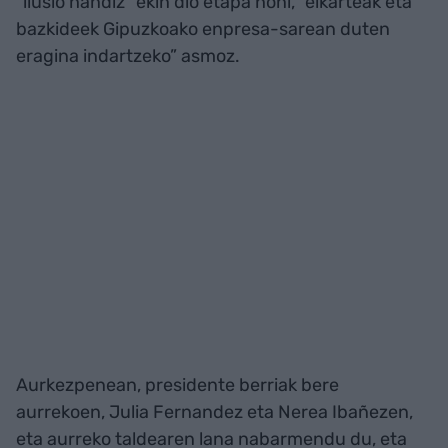
“ilusio handiz” ekin dio etapa honi, “elkarteak eta
bazkideek Gipuzkoako enpresa-sarean duten
eragina indartzeko” asmoz.
Aurkezpenean, presidente berriak bere
aurrekoen, Julia Fernandez eta Nerea Ibañezen,
eta aurreko taldearen lana nabarmendu du, eta