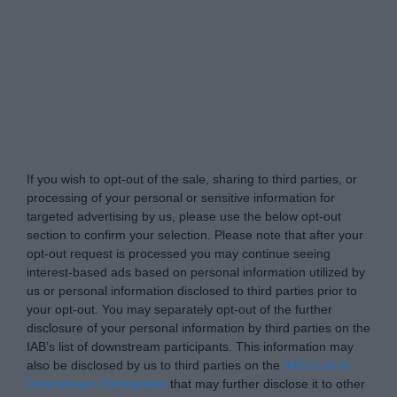
www.enpresabidea.eus -
Do Not Process My
Personal Information
If you wish to opt-out of the sale, sharing to third parties, or
processing of your personal or sensitive information for
targeted advertising by us, please use the below opt-out
section to confirm your selection. Please note that after your
opt-out request is processed you may continue seeing
interest-based ads based on personal information utilized by
us or personal information disclosed to third parties prior to
your opt-out. You may separately opt-out of the further
disclosure of your personal information by third parties on the
IAB’s list of downstream participants. This information may
also be disclosed by us to third parties on the
IAB’s List of
Downstream Participants
that may further disclose it to other