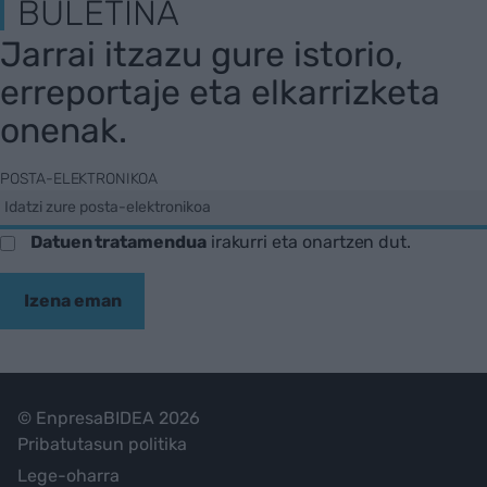
BULETINA
Jarrai itzazu gure istorio,
erreportaje eta elkarrizketa
onenak.
POSTA-ELEKTRONIKOA
Datuen tratamendua
irakurri eta onartzen dut.
Izena eman
© EnpresaBIDEA 2026
Pribatutasun politika
Lege-oharra