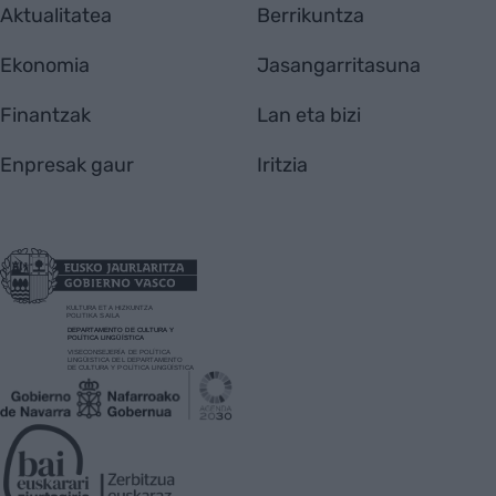
Aktualitatea
Berrikuntza
Ekonomia
Jasangarritasuna
Finantzak
Lan eta bizi
Enpresak gaur
Iritzia