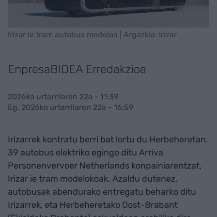
Irizar ie tram autobus modeloa | Argazkia: Irizar
EnpresaBIDEA Erredakzioa
2026ko urtarrilaren 22a - 11:39
Eg. 2026ko urtarrilaren 22a - 16:59
Irizarrek kontratu berri bat lortu du Herbeheretan.
39 autobus elektriko egingo ditu Arriva
Personenvervoer Netherlands konpainiarentzat,
Irizar ie tram modelokoak. Azaldu dutenez,
autobusak abendurako entregatu beharko ditu
Irizarrek, eta Herbeheretako Oost-Brabant