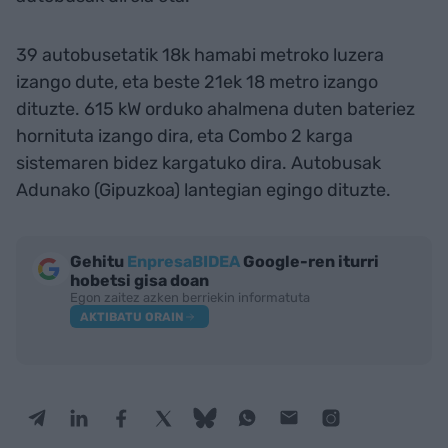
39 autobusetatik 18k hamabi metroko luzera
izango dute, eta beste 21ek 18 metro izango
dituzte. 615 kW orduko ahalmena duten bateriez
hornituta izango dira, eta Combo 2 karga
sistemaren bidez kargatuko dira. Autobusak
Adunako (Gipuzkoa) lantegian egingo dituzte.
Gehitu
EnpresaBIDEA
Google-ren iturri
hobetsi gisa doan
Egon zaitez azken berriekin informatuta
AKTIBATU ORAIN