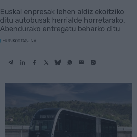
Euskal enpresak lehen aldiz ekoitziko
ditu autobusak herrialde horretarako.
Abendurako entregatu beharko ditu
MUGIKORTASUNA