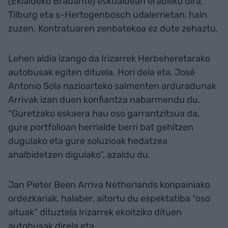
(Ekialdeko Brabante) eskualdean erabiliko dira,
Tilburg eta s-Hertogenbosch udalerrietan, hain
zuzen. Kontratuaren zenbatekoa ez dute zehaztu.
Lehen aldia izango da Irizarrek Herbeheretarako
autobusak egiten dituela. Hori dela eta, José
Antonio Sola nazioarteko salmenten arduradunak
Arrivak izan duen konfiantza nabarmendu du.
“Guretzako eskaera hau oso garrantzitsua da,
gure portfolioan herrialde berri bat gehitzen
dugulako eta gure soluzioak hedatzea
ahalbidetzen digulako”, azaldu du.
Jan Pieter Been Arriva Netherlands konpainiako
ordezkariak, halaber, aitortu du espektatiba “oso
altuak” dituztela Irizarrek ekoitziko dituen
autobusak direla eta.