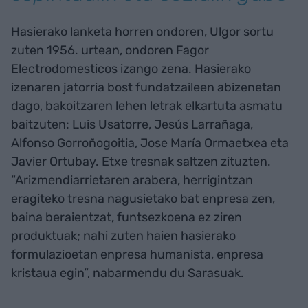
Hasierako lanketa horren ondoren, Ulgor sortu
zuten 1956. urtean, ondoren Fagor
Electrodomesticos izango zena. Hasierako
izenaren jatorria bost fundatzaileen abizenetan
dago, bakoitzaren lehen letrak elkartuta asmatu
baitzuten: Luis Usatorre, Jesús Larrañaga,
Alfonso Gorroñogoitia, Jose María Ormaetxea eta
Javier Ortubay. Etxe tresnak saltzen zituzten.
“Arizmendiarrietaren arabera, herrigintzan
eragiteko tresna nagusietako bat enpresa zen,
baina beraientzat, funtsezkoena ez ziren
produktuak; nahi zuten haien hasierako
formulazioetan enpresa humanista, enpresa
kristaua egin”, nabarmendu du Sarasuak.