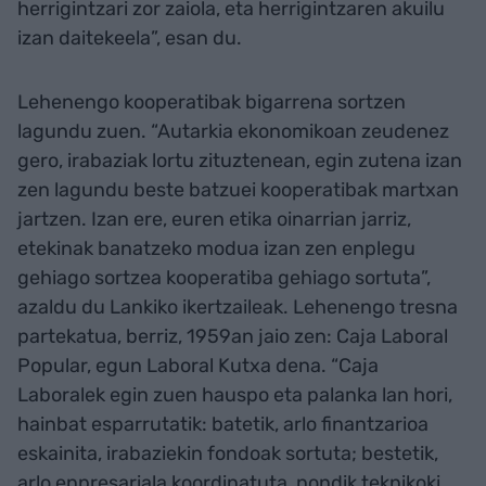
herrigintzari zor zaiola, eta herrigintzaren akuilu
izan daitekeela”, esan du.
Lehenengo kooperatibak bigarrena sortzen
lagundu zuen. “Autarkia ekonomikoan zeudenez
gero, irabaziak lortu zituztenean, egin zutena izan
zen lagundu beste batzuei kooperatibak martxan
jartzen. Izan ere, euren etika oinarrian jarriz,
etekinak banatzeko modua izan zen enplegu
gehiago sortzea kooperatiba gehiago sortuta”,
azaldu du Lankiko ikertzaileak. Lehenengo tresna
partekatua, berriz, 1959an jaio zen: Caja Laboral
Popular, egun Laboral Kutxa dena. “Caja
Laboralek egin zuen hauspo eta palanka lan hori,
hainbat esparrutatik: batetik, arlo finantzarioa
eskainita, irabaziekin fondoak sortuta; bestetik,
arlo enpresariala koordinatuta, nondik teknikoki