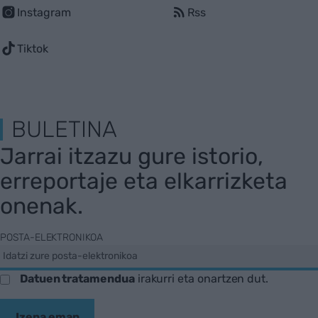
Instagram
Rss
Tiktok
BULETINA
Jarrai itzazu gure istorio,
erreportaje eta elkarrizketa
onenak.
POSTA-ELEKTRONIKOA
Datuen tratamendua
irakurri eta onartzen dut.
Izena eman