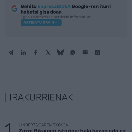
Gehitu
EnpresaBIDEA
Google-ren iturri
hobetsi gisa doan
Egon zaitez azken berriekin informatuta
AKTIBATU ORAIN
IRAKURRIENAK
INBERTSIOAREN TXOKOA
Zazpi Bikainen istorioa; hala bazan edo ez