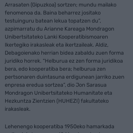
Arrasaten (Gipuzkoa) sortzen; mundu mailako
fenomenoa da. Baina beharrez jositako
testuinguru batean lekua topatzen du”,
azpimarratu du Arianne Kareaga Mondragon
Unibertsitateko Lanki Kooperatibismoaren
Ikertegiko irakasleak eta ikertzaileak. Aldiz,
Debagoienako herrian bidea zabaldu zuen forma
juridiko horrek. “Helburua ez zen forma juridikoa
bera, edo kooperatiba bera; helburua zen
pertsonaren duintasuna erdigunean jarriko zuen
enpresa eredua sortzea”, dio Jon Sarasua
Mondragon Unibertsitateko Humanitate eta
Hezkuntza Zientzien (HUHEZI) fakultateko
irakasleak.
Lehenengo kooperatiba 1950eko hamarkada