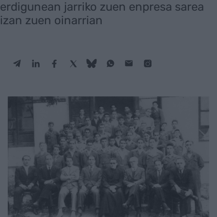
erdigunean jarriko zuen enpresa sarea
izan zuen oinarrian