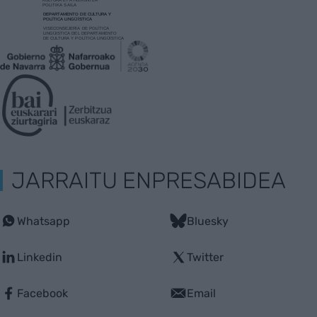
JARRAITU ENPRESABIDEA
Whatsapp
Bluesky
Linkedin
Twitter
Facebook
Email