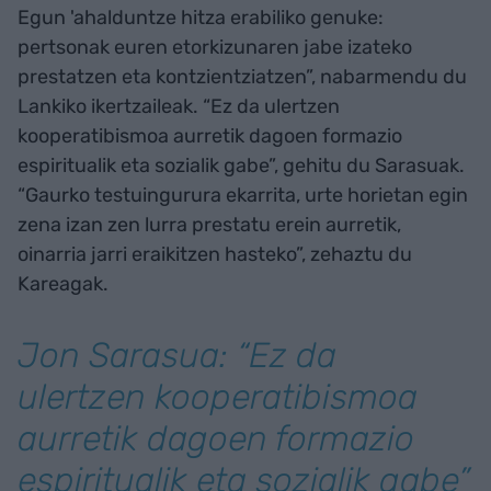
Egun 'ahalduntze hitza erabiliko genuke:
pertsonak euren etorkizunaren jabe izateko
prestatzen eta kontzientziatzen”, nabarmendu du
Lankiko ikertzaileak. “Ez da ulertzen
kooperatibismoa aurretik dagoen formazio
espiritualik eta sozialik gabe”, gehitu du Sarasuak.
“Gaurko testuingurura ekarrita, urte horietan egin
zena izan zen lurra prestatu erein aurretik,
oinarria jarri eraikitzen hasteko”, zehaztu du
Kareagak.
Jon Sarasua: “Ez da
ulertzen kooperatibismoa
aurretik dagoen formazio
espiritualik eta sozialik gabe”