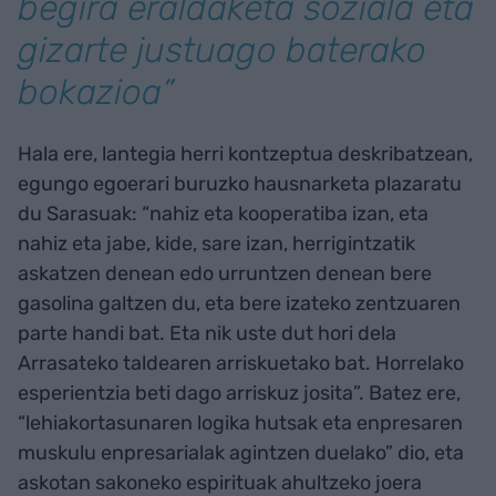
begira eraldaketa soziala eta
gizarte justuago baterako
bokazioa”
Hala ere, lantegia herri kontzeptua deskribatzean,
egungo egoerari buruzko hausnarketa plazaratu
du Sarasuak: “nahiz eta kooperatiba izan, eta
nahiz eta jabe, kide, sare izan, herrigintzatik
askatzen denean edo urruntzen denean bere
gasolina galtzen du, eta bere izateko zentzuaren
parte handi bat. Eta nik uste dut hori dela
Arrasateko taldearen arriskuetako bat. Horrelako
esperientzia beti dago arriskuz josita”. Batez ere,
“lehiakortasunaren logika hutsak eta enpresaren
muskulu enpresarialak agintzen duelako” dio, eta
askotan sakoneko espirituak ahultzeko joera