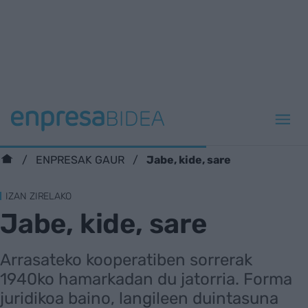
Jabe, kide, sare
ENPRESAK GAUR
IZAN ZIRELAKO
Jabe, kide, sare
Arrasateko kooperatiben sorrerak
1940ko hamarkadan du jatorria. Forma
juridikoa baino, langileen duintasuna