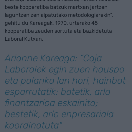
beste kooperatiba batzuk martxan jartzen
laguntzen zen aipatutako metodologiarekin”,
gehitu du Kareagak. 1970. urterako 45
kooperatiba zeuden sortuta eta bazkidetuta
Laboral Kutxan.
Arianne Kareaga: “Caja
Laboralek egin zuen hauspo
eta palanka lan hori, hainbat
esparrutatik: batetik, arlo
finantzarioa eskainita;
bestetik, arlo enpresariala
koordinatuta"