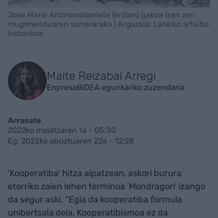
Jose Maria Arizmendiarrieta (erdian) gakoa izan zen
mugimenduaren sorrerarako | Argazkia: Lankiko artxibo
historikoa
Maite Reizabal Arregi
EnpresaBIDEA egunkariko zuzendaria
Arrasate
2022ko maiatzaren 1a - 05:30
Eg. 2022ko abuztuaren 22a - 12:28
'Kooperatiba' hitza aipatzean, askori burura
etorriko zaien lehen terminoa 'Mondragon' izango
da segur aski. “Egia da kooperatiba formula
unibertsala dela. Kooperatibismoa ez da