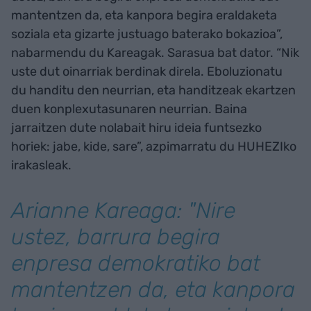
mantentzen da, eta kanpora begira eraldaketa
soziala eta gizarte justuago baterako bokazioa”,
nabarmendu du Kareagak. Sarasua bat dator. “Nik
uste dut oinarriak berdinak direla. Eboluzionatu
du handitu den neurrian, eta handitzeak ekartzen
duen konplexutasunaren neurrian. Baina
jarraitzen dute nolabait hiru ideia funtsezko
horiek: jabe, kide, sare”, azpimarratu du HUHEZIko
irakasleak.
Arianne Kareaga: "Nire
ustez, barrura begira
enpresa demokratiko bat
mantentzen da, eta kanpora