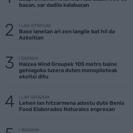
bazan, sar dadila kalabazan
LAN ISTRIPUAK
Baso lanetan ari zen langile bat hil da
Azkoitian
ENERGIA
Haizea Wind Groupek 105 metro baino
gehiagoko luzera duten monopiloteak
ekoitzi ditu
LAN GATAZKAK
Lehen lan hitzarmena adostu dute Benis
Food Elaborados Naturales enpresan
BIKAINAK