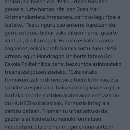
erdian jaio bazen ere, 1941. urtean hasi zen
genesia. Urte hartan iritsi zen Jose Mari
Arizmendiarrieta Arrasatera, parroko laguntzaile
izateko. “Testuinguru oso ankerra topatzen du,
gerra ostekoa, behar asko dituen herria, gizarte
zatitua”, dio Kareagak. Herrian eskola bakarra
zegoenez, eskola profesionala sortu zuen 1943.
urtean, egun Mondragon Unibertsitateko Goi
Eskola Politeknikoa dena, hezkuntza ezinbesteko
tresnatzat jotzen zuelako. “Eskainitako
formakuntzak bi dimentsio zituen: teknikoa, eta
sozial eta espirituala, baita soziologikoa eta garai
hartako debate sozialen araberakoa ere”, azaldu
du HUHEZIko irakasleak. Formazio integrala,
zentzu batean. “Hamahiru urtez arituko da
gazteria etikoki eta humanoki formatzen,
motibatzen, eta oro har mugimendua sortzen.