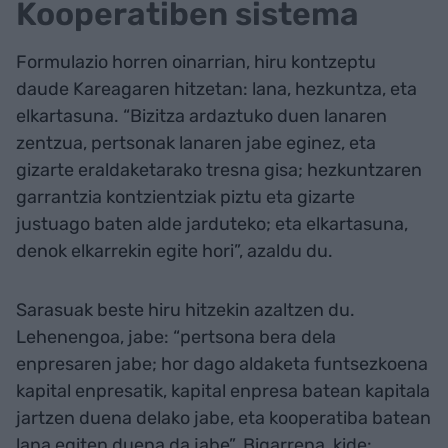
Kooperatiben sistema
Formulazio horren oinarrian, hiru kontzeptu
daude Kareagaren hitzetan: lana, hezkuntza, eta
elkartasuna. “Bizitza ardaztuko duen lanaren
zentzua, pertsonak lanaren jabe eginez, eta
gizarte eraldaketarako tresna gisa; hezkuntzaren
garrantzia kontzientziak piztu eta gizarte
justuago baten alde jarduteko; eta elkartasuna,
denok elkarrekin egite hori”, azaldu du.
Sarasuak beste hiru hitzekin azaltzen du.
Lehenengoa, jabe: “pertsona bera dela
enpresaren jabe; hor dago aldaketa funtsezkoena
kapital enpresatik, kapital enpresa batean kapitala
jartzen duena delako jabe, eta kooperatiba batean
lana egiten duena da jabe”. Bigarrena, kide: