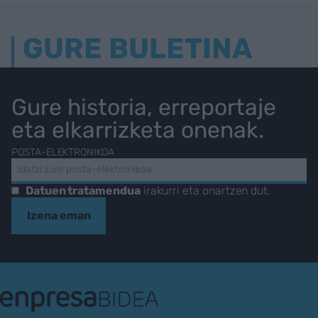
GURE BULETINA
Gure historia, erreportaje
eta elkarrizketa onenak.
POSTA-ELEKTRONIKOA
Datuen tratamendua
irakurri eta onartzen dut.
Izena eman