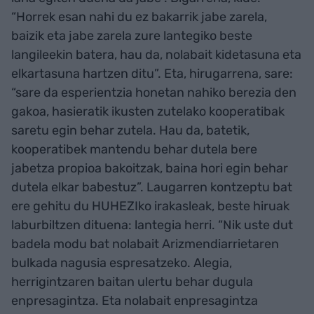
“Horrek esan nahi du ez bakarrik jabe zarela,
baizik eta jabe zarela zure lantegiko beste
langileekin batera, hau da, nolabait kidetasuna eta
elkartasuna hartzen ditu”. Eta, hirugarrena, sare:
“sare da esperientzia honetan nahiko berezia den
gakoa, hasieratik ikusten zutelako kooperatibak
saretu egin behar zutela. Hau da, batetik,
kooperatibek mantendu behar dutela bere
jabetza propioa bakoitzak, baina hori egin behar
dutela elkar babestuz”. Laugarren kontzeptu bat
ere gehitu du HUHEZIko irakasleak, beste hiruak
laburbiltzen dituena: lantegia herri. “Nik uste dut
badela modu bat nolabait Arizmendiarrietaren
bulkada nagusia espresatzeko. Alegia,
herrigintzaren baitan ulertu behar dugula
enpresagintza. Eta nolabait enpresagintza