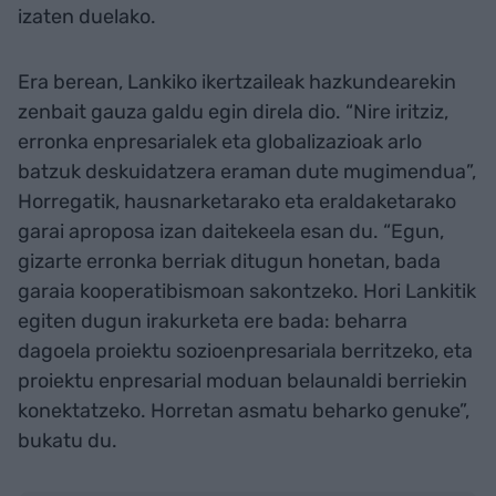
izaten duelako.
Era berean, Lankiko ikertzaileak hazkundearekin
zenbait gauza galdu egin direla dio. “Nire iritziz,
erronka enpresarialek eta globalizazioak arlo
batzuk deskuidatzera eraman dute mugimendua”,
Horregatik, hausnarketarako eta eraldaketarako
garai aproposa izan daitekeela esan du. “Egun,
gizarte erronka berriak ditugun honetan, bada
garaia kooperatibismoan sakontzeko. Hori Lankitik
egiten dugun irakurketa ere bada: beharra
dagoela proiektu sozioenpresariala berritzeko, eta
proiektu enpresarial moduan belaunaldi berriekin
konektatzeko. Horretan asmatu beharko genuke”,
bukatu du.