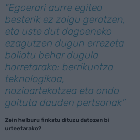
"Egoerari aurre egitea
besterik ez zaigu geratzen,
eta uste dut dagoeneko
ezagutzen dugun errezeta
baliatu behar dugula
horretarako: berrikuntza
teknologikoa,
nazioartekotzea eta ondo
gaituta dauden pertsonak"
Zein helburu finkatu dituzu datozen bi
urteetarako?