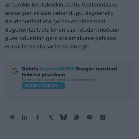
arloarekin lotutakoekin osatu. Gazteentzako
erakargarriak izan behar dugu, dagoeneko
daudenentzat eta gurera etortzea nahi
dugunentzat, eta lehen esan dudan moduan,
gure industrian gero eta emakume gehiago
erakartzeko eta sartzeko lan egin.
Gehitu
EnpresaBIDEA
Google-ren iturri
hobetsi gisa doan
Egon zaitez azken berriekin informatuta
AKTIBATU ORAIN