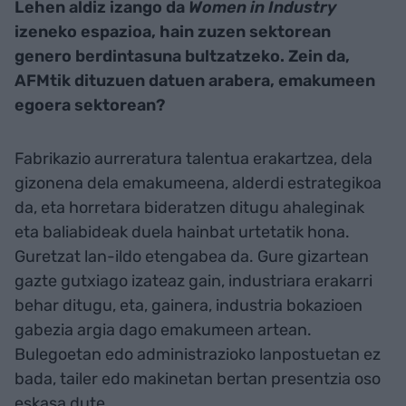
Lehen aldiz izango da
Women in Industry
izeneko espazioa, hain zuzen sektorean
genero berdintasuna bultzatzeko. Zein da,
AFMtik dituzuen datuen arabera, emakumeen
egoera sektorean?
Fabrikazio aurreratura talentua erakartzea, dela
gizonena dela emakumeena, alderdi estrategikoa
da, eta horretara bideratzen ditugu ahaleginak
eta baliabideak duela hainbat urtetatik hona.
Guretzat lan-ildo etengabea da. Gure gizartean
gazte gutxiago izateaz gain, industriara erakarri
behar ditugu, eta, gainera, industria bokazioen
gabezia argia dago emakumeen artean.
Bulegoetan edo administrazioko lanpostuetan ez
bada, tailer edo makinetan bertan presentzia oso
eskasa dute.