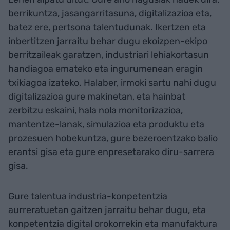
berrikuntza, jasangarritasuna, digitalizazioa eta,
batez ere, pertsona talentudunak. Ikertzen eta
inbertitzen jarraitu behar dugu ekoizpen-ekipo
berritzaileak garatzen, industriari lehiakortasun
handiagoa emateko eta ingurumenean eragin
txikiagoa izateko. Halaber, irmoki sartu nahi dugu
digitalizazioa gure makinetan, eta hainbat
zerbitzu eskaini, hala nola monitorizazioa,
mantentze-lanak, simulazioa eta produktu eta
prozesuen hobekuntza, gure bezeroentzako balio
erantsi gisa eta gure enpresetarako diru-sarrera
gisa.
Gure talentua industria-konpetentzia
aurreratuetan gaitzen jarraitu behar dugu, eta
konpetentzia digital orokorrekin eta
manufaktura