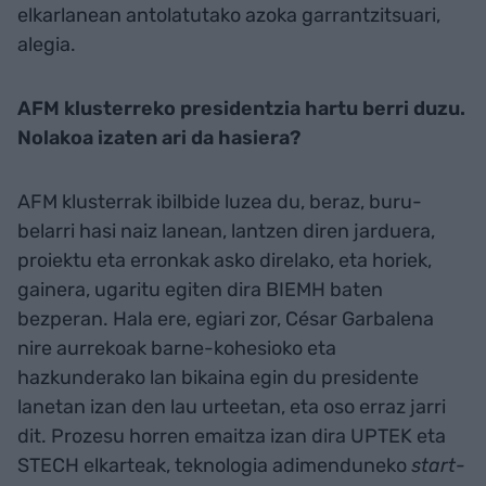
elkarlanean antolatutako azoka garrantzitsuari,
alegia.
AFM klusterreko presidentzia hartu berri duzu.
Nolakoa izaten ari da hasiera?
AFM klusterrak ibilbide luzea du, beraz, buru-
belarri hasi naiz lanean, lantzen diren jarduera,
proiektu eta erronkak asko direlako, eta horiek,
gainera, ugaritu egiten dira BIEMH baten
bezperan. Hala ere, egiari zor, César Garbalena
nire aurrekoak barne-kohesioko eta
hazkunderako lan bikaina egin du presidente
lanetan izan den lau urteetan, eta oso erraz jarri
dit. Prozesu horren emaitza izan dira UPTEK eta
STECH elkarteak, teknologia adimenduneko
start-