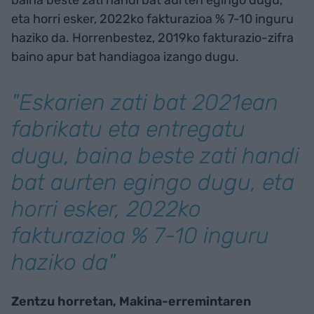
eta horri esker, 2022ko fakturazioa % 7-10 inguru
haziko da. Horrenbestez, 2019ko fakturazio-zifra
baino apur bat handiagoa izango dugu.
"Eskarien zati bat 2021ean
fabrikatu eta entregatu
dugu, baina beste zati handi
bat aurten egingo dugu, eta
horri esker, 2022ko
fakturazioa % 7-10 inguru
haziko da"
Zentzu horretan, Makina-erremintaren