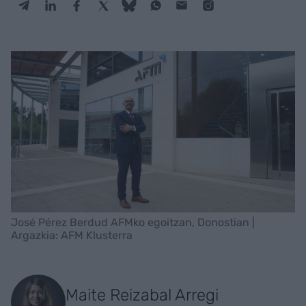
José Pérez Berdud AFMko egoitzan, Donostian |
Argazkia: AFM Klusterra
Maite Reizabal Arregi