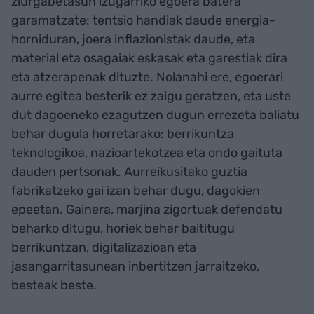
ziurgabetasun izugarriko egoera batera
garamatzate: tentsio handiak daude energia-
horniduran, joera inflazionistak daude, eta
material eta osagaiak eskasak eta garestiak dira
eta atzerapenak dituzte. Nolanahi ere, egoerari
aurre egitea besterik ez zaigu geratzen, eta uste
dut dagoeneko ezagutzen dugun errezeta baliatu
behar dugula horretarako: berrikuntza
teknologikoa, nazioartekotzea eta ondo gaituta
dauden pertsonak. Aurreikusitako guztia
fabrikatzeko gai izan behar dugu, dagokien
epeetan. Gainera, marjina zigortuak defendatu
beharko ditugu, horiek behar baititugu
berrikuntzan, digitalizazioan eta
jasangarritasunean inbertitzen jarraitzeko,
besteak beste.