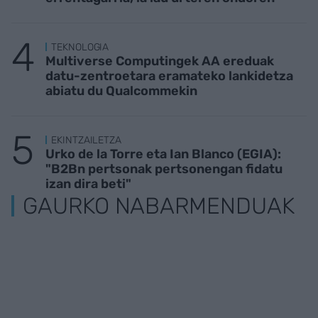
TEKNOLOGIA
Multiverse Computingek AA ereduak
datu-zentroetara eramateko lankidetza
abiatu du Qualcommekin
EKINTZAILETZA
Urko de la Torre eta Ian Blanco (EGIA):
"B2Bn pertsonak pertsonengan fidatu
izan dira beti"
GAURKO NABARMENDUAK