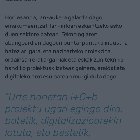
Hori esanda, lan-aukera galanta dago
emakumeentzat, lan-arloan eskaintzeko asko
duen sektore batean. Teknologiaren
abangoardian dagoen punta-puntako industria
batez ari gara, eta nazioarteko proiekzioa,
ordainsari erakargarriak eta eskakizun tekniko
handiko proiektuak izateaz gainera, eraldaketa
digitaleko prozesu batean murgilduta dago.
"Urte honetan I+G+b
proiektu ugari egingo dira,
batetik, digitalizazioarekin
lotuta, eta bestetik,