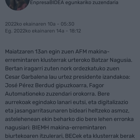
EnpresaBIDEA egunkariko zuzendaria
2022ko ekainaren 10a - 05:30
Eg. 2022ko ekainaren 14a - 18:12
Maiatzaren 13an egin zuen AFM makina-
erremintaren klusterrak urteroko Batzar Nagusia.
Bertan iragarri zuten nork ordezkatuko zuen
Cesar Garbalena lau urtez presidente izandakoa:
José Pérez Berdud gipuzkoarra, Fagor
Automationeko zuzendari orokorra. Bere
aurrekoak egindako lanari eutsi, eta digitalizazio
eta jasangarritasunaren bideari heltzeko asmoz,
astelehenean ekin beharko dio bere lehen erronka
nagusiari: BIEMH makina-erremintaren
biurtekoaren itzulerari, BECek eta klusterrak berak