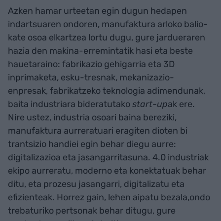
Azken hamar urteetan egin dugun hedapen
indartsuaren ondoren, manufaktura arloko balio-
kate osoa elkartzea lortu dugu, gure jardueraren
hazia den makina-erremintatik hasi eta beste
hauetaraino: fabrikazio gehigarria eta 3D
inprimaketa, esku-tresnak, mekanizazio-
enpresak, fabrikatzeko teknologia adimendunak,
baita industriara bideratutako
start-up
ak ere.
Nire ustez, industria osoari baina bereziki,
manufaktura aurreratuari eragiten dioten bi
trantsizio handiei egin behar diegu aurre:
digitalizazioa eta jasangarritasuna. 4.0 industriak
ekipo aurreratu, moderno eta konektatuak behar
ditu, eta prozesu jasangarri, digitalizatu eta
efizienteak. Horrez gain, lehen aipatu bezala,ondo
trebaturiko pertsonak behar ditugu, gure