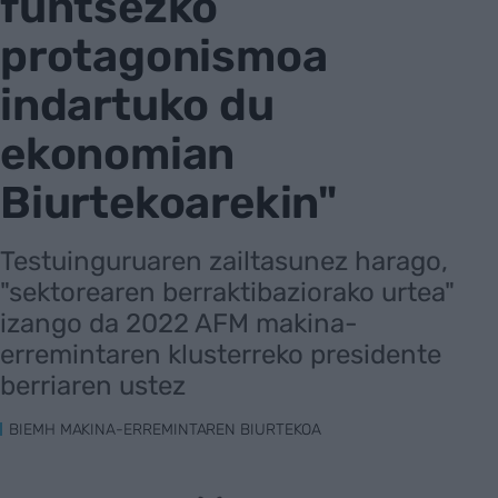
funtsezko
protagonismoa
indartuko du
ekonomian
Biurtekoarekin"
Testuinguruaren zailtasunez harago,
"sektorearen berraktibaziorako urtea"
izango da 2022 AFM makina-
erremintaren klusterreko presidente
berriaren ustez
BIEMH MAKINA-ERREMINTAREN BIURTEKOA