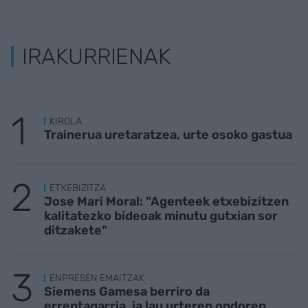
IRAKURRIENAK
KIROLA
Trainerua uretaratzea, urte osoko gastua
ETXEBIZITZA
Jose Mari Moral: "Agenteek etxebizitzen
kalitatezko bideoak minutu gutxian sor
ditzakete"
ENPRESEN EMAITZAK
Siemens Gamesa berriro da
errentagarria, ia lau urteren ondoren