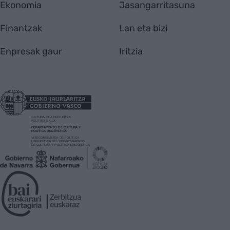
Ekonomia
Jasangarritasuna
Finantzak
Lan eta bizi
Enpresak gaur
Iritzia