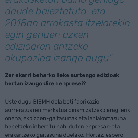
daude baieztatuta, eta
2018an arrakasta itzelarekin
egin genuen azken
edizioaren antzeko
okupazioa izango dugu"
Zer ekarri beharko lieke aurtengo edizioak
bertan izango diren enpresei?
Uste dugu BIEMH dela beti fabrikazio
aurreratuaren merkatua dinamizatzeko eragilerik
onena, ekoizpen-gaitasunak eta lehiakortasuna
hobetzeko inbertitu nahi duten enpresak-eta
erakartzeko gaitasuna duelako. Hortaz, espero