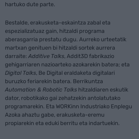
hartuko dute parte.
Bestalde, erakusketa-eskaintza zabal eta
espezializatuaz gain, hitzaldi programa
aberasgarria prestatu dugu. Aurreko urteetatik
martxan genituen bi hitzaldi sortek aurrera
darraite:
Additive Talks
, Addit3D fabrikazio
gehigarriaren nazioarteko azokarekin batera; eta
Digital Talks
, Be Digital eraldaketa digitalari
buruzko feriarekin batera. Berrikuntza
Automation & Robotic Talks
hitzaldiaren eskutik
dator, robotikako gai zehatzekin antolatutako
programarekin. Eta WORKinn Industriako Enplegu
Azoka ahaztu gabe, erakusketa-eremu
propiarekin eta eduki berritu eta indartuekin.