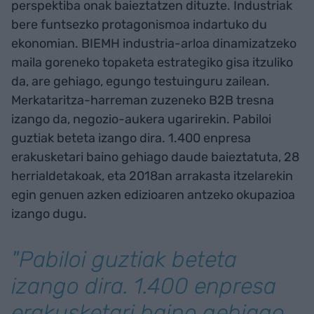
perspektiba onak baieztatzen dituzte. Industriak
bere funtsezko protagonismoa indartuko du
ekonomian. BIEMH industria-arloa dinamizatzeko
maila goreneko topaketa estrategiko gisa itzuliko
da, are gehiago, egungo testuinguru zailean.
Merkataritza-harreman zuzeneko B2B tresna
izango da, negozio-aukera ugarirekin. Pabiloi
guztiak beteta izango dira. 1.400 enpresa
erakusketari baino gehiago daude baieztatuta, 28
herrialdetakoak, eta 2018an arrakasta itzelarekin
egin genuen azken edizioaren antzeko okupazioa
izango dugu.
"Pabiloi guztiak beteta
izango dira. 1.400 enpresa
erakusketari baino gehiago