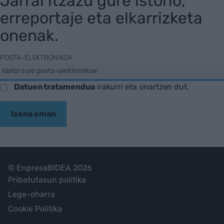
Jarrai itzazu gure istorio,
erreportaje eta elkarrizketa
onenak.
POSTA-ELEKTRONIKOA
Datuen tratamendua
irakurri eta onartzen dut.
Izena eman
© EnpresaBIDEA 2026
Pribatutasun politika
Lege-oharra
Cookie Politika