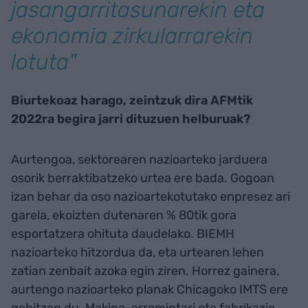
jasangarritasunarekin eta
ekonomia zirkularrarekin
lotuta"
Biurtekoaz harago, zeintzuk dira AFMtik
2022ra begira jarri dituzuen helburuak?
Aurtengoa, sektorearen nazioarteko jarduera
osorik berraktibatzeko urtea ere bada. Gogoan
izan behar da oso nazioartekotutako enpresez ari
garela, ekoizten dutenaren % 80tik gora
esportatzera ohituta daudelako. BIEMH
nazioarteko hitzordua da, eta urtearen lehen
zatian zenbait azoka egin ziren. Horrez gainera,
aurtengo nazioarteko planak Chicagoko IMTS ere
gehitzen du. Makina-erremintari eta fabrikazio