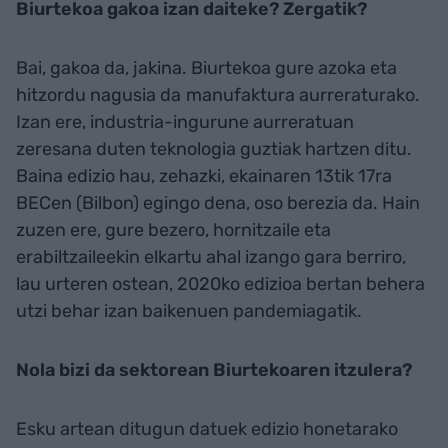
Biurtekoa gakoa izan daiteke? Zergatik?
Bai, gakoa da, jakina. Biurtekoa gure azoka eta
hitzordu nagusia da
manufaktura aurreraturako.
Izan ere, industria-ingurune aurreratuan
zeresana duten teknologia guztiak hartzen ditu.
Baina edizio hau, zehazki, ekainaren 13tik 17ra
BECen (Bilbon) egingo dena, oso berezia da. Hain
zuzen ere, gure bezero, hornitzaile eta
erabiltzaileekin elkartu ahal izango gara berriro,
lau urteren ostean, 2020ko edizioa bertan behera
utzi behar izan baikenuen pandemiagatik.
Nola bizi da sektorean Biurtekoaren itzulera?
Esku artean ditugun datuek edizio honetarako