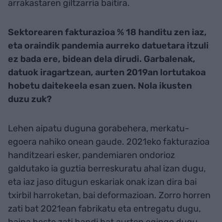
arrakastaren giltzarria baitira.
Sektorearen fakturazioa % 18 handitu zen iaz,
eta oraindik pandemia aurreko datuetara itzuli
ez bada ere, bidean dela dirudi. Garbalenak,
datuok iragartzean, aurten 2019an lortutakoa
hobetu daitekeela esan zuen. Nola ikusten
duzu zuk?
Lehen aipatu duguna gorabehera, merkatu-
egoera nahiko onean gaude. 2021eko fakturazioa
handitzeari esker, pandemiaren ondorioz
galdutako ia guztia berreskuratu ahal izan dugu,
eta iaz jaso ditugun eskariak onak izan dira bai
txirbil harroketan, bai deformazioan. Zorro horren
zati bat 2021ean fabrikatu eta entregatu dugu,
baina beste zati handi bat aurten egingo dugu,