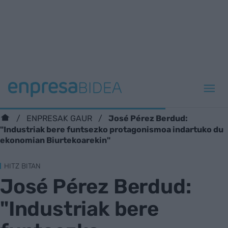
José Pérez Berdud:
ENPRESAK GAUR
"Industriak bere funtsezko protagonismoa indartuko du
ekonomian Biurtekoarekin"
HITZ BITAN
José Pérez Berdud:
"Industriak bere