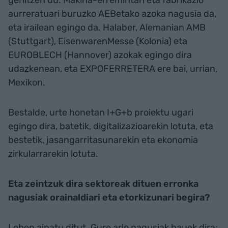
aurreratuari buruzko AEBetako azoka nagusia da,
eta irailean egingo da. Halaber, Alemanian AMB
(Stuttgart), EisenwarenMesse (Kolonia) eta
EUROBLECH (Hannover) azokak egingo dira
udazkenean, eta EXPOFERRETERA ere bai, urrian,
Mexikon.
Bestalde, urte honetan I+G+b proiektu ugari
egingo dira, batetik, digitalizazioarekin lotuta, eta
bestetik, jasangarritasunarekin eta ekonomia
zirkularrarekin lotuta.
Eta zeintzuk dira sektoreak dituen erronka
nagusiak orainaldiari eta etorkizunari begira?
Lehen aipatu ditut. Gure arlo nagusiak hauek dira: