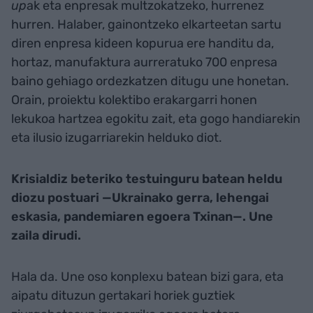
up
ak eta enpresak multzokatzeko, hurrenez
hurren. Halaber, gainontzeko elkarteetan sartu
diren enpresa kideen kopurua ere handitu da,
hortaz, manufaktura aurreratuko 700 enpresa
baino gehiago ordezkatzen ditugu une honetan.
Orain, proiektu kolektibo erakargarri honen
lekukoa hartzea egokitu zait, eta gogo handiarekin
eta ilusio izugarriarekin helduko diot.
Krisialdiz beteriko testuinguru batean heldu
diozu postuari —Ukrainako gerra, lehengai
eskasia, pandemiaren egoera Txinan—. Une
zaila dirudi.
Hala da. Une oso konplexu batean bizi gara, eta
aipatu dituzun gertakari horiek guztiek