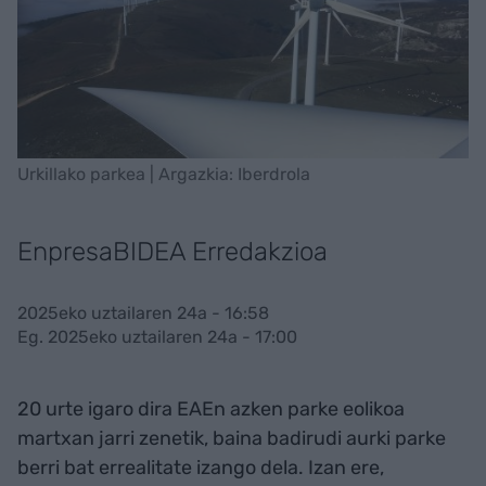
Urkillako parkea | Argazkia: Iberdrola
EnpresaBIDEA Erredakzioa
2025eko uztailaren 24a - 16:58
Eg. 2025eko uztailaren 24a - 17:00
20 urte igaro dira EAEn azken parke eolikoa
martxan jarri zenetik, baina badirudi aurki parke
berri bat errealitate izango dela. Izan ere,