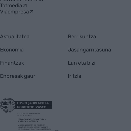
Totmedia
Viaempresa
Aktualitatea
Berrikuntza
Ekonomia
Jasangarritasuna
Finantzak
Lan eta bizi
Enpresak gaur
Iritzia