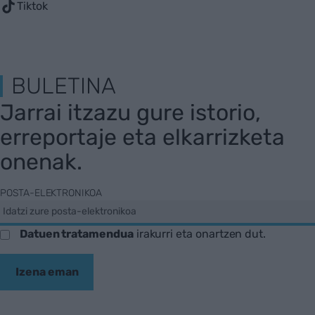
Tiktok
BULETINA
Jarrai itzazu gure istorio,
erreportaje eta elkarrizketa
onenak.
POSTA-ELEKTRONIKOA
Datuen tratamendua
irakurri eta onartzen dut.
Izena eman