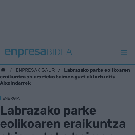
Labrazako parke eolikoaren
ENPRESAK GAUR
eraikuntza abiarazteko baimen guztiak lortu ditu
Aixeindarrek
ENERGIA
Labrazako parke
eolikoaren eraikuntza