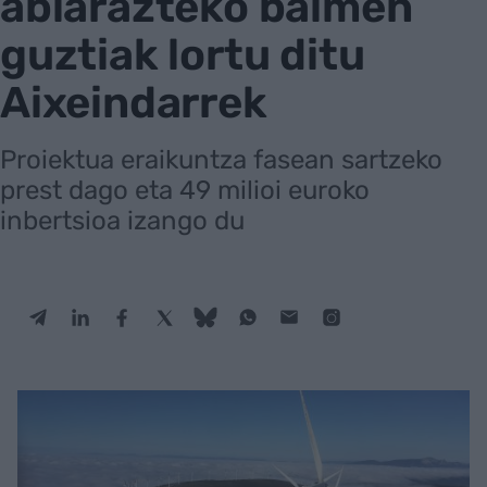
abiarazteko baimen
guztiak lortu ditu
Aixeindarrek
Proiektua eraikuntza fasean sartzeko
prest dago eta 49 milioi euroko
inbertsioa izango du