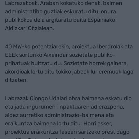
Labrazakoak, Araban kokatuko denak, baimen
administratibo guztiak eskuratu ditu, onura
publikokoa dela argitaratu baita Espainiako
Aldizkari Ofizialean.
40 MW-ko potentziarekin, proiektua Iberdrolak eta
EEEk sorturiko Aixeindar sozietate publiko-
pribatuak bultzatu du. Sozietate horrek gainera,
akordioak lortu ditu tokiko jabeek lur eremuak laga
ditzaten.
Labrazak Oiongo Udalari obra baimena eskatu dio
eta jada ingurumen-inpaktuaren adierazpena,
aldez aurretiko administrazio-baimena eta
eraikuntza baimena lortu ditu. Horri esker,
proiektua eraikuntza fasean sartzeko prest dago