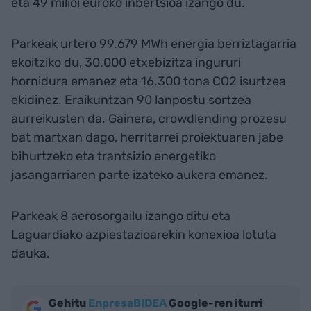
eta 49 milioi euroko inbertsioa izango du.
Parkeak urtero 99.679 MWh energia berriztagarria
ekoitziko du, 30.000 etxebizitza ingururi
hornidura emanez eta 16.300 tona CO2 isurtzea
ekidinez. Eraikuntzan 90 lanpostu sortzea
aurreikusten da. Gainera, crowdlending prozesu
bat martxan dago, herritarrei proiektuaren jabe
bihurtzeko eta trantsizio energetiko
jasangarriaren parte izateko aukera emanez.
Parkeak 8 aerosorgailu izango ditu eta
Laguardiako azpiestazioarekin konexioa lotuta
dauka.
Gehitu
EnpresaBIDEA
Google-ren iturri