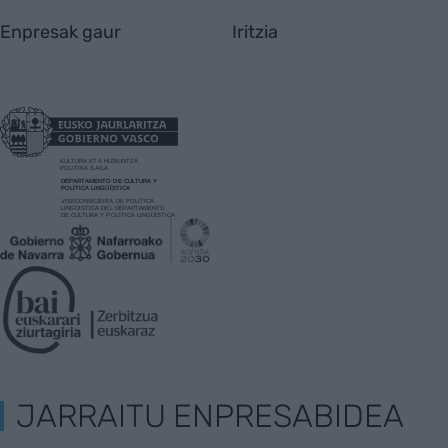
Enpresak gaur
Iritzia
JARRAITU ENPRESABIDEA