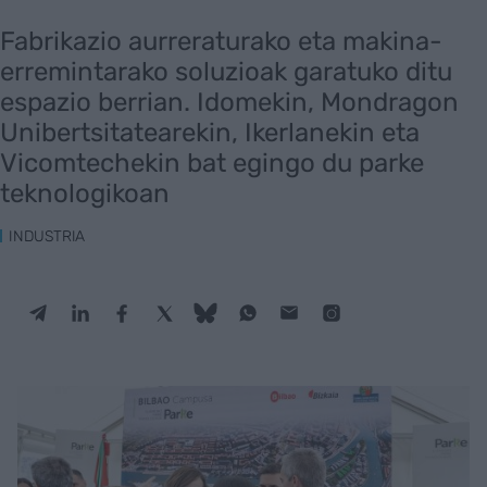
Fabrikazio aurreraturako eta makina-
erremintarako soluzioak garatuko ditu
espazio berrian. Idomekin, Mondragon
Unibertsitatearekin, Ikerlanekin eta
Vicomtechekin bat egingo du parke
teknologikoan
INDUSTRIA