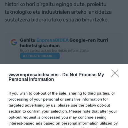
historiko hori birgaitu egingo dute, proiektu
teknologiko eta industrialen arteko lankidetza
sustatzera bideratutako espazio bihurtzeko.
Gehitu
EnpresaBIDEA
Google-ren iturri
hobetsi gisa doan
Egon zaitez azken berriekin informatuta
AKTIBATU ORAIN
www.enpresabidea.eus -
Do Not Process My
Personal Information
If you wish to opt-out of the sale, sharing to third parties, or
processing of your personal or sensitive information for
targeted advertising by us, please use the below opt-out
section to confirm your selection. Please note that after your
opt-out request is processed you may continue seeing
interest-based ads based on personal information utilized by