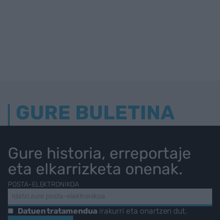
GURE BULETINA
Gure historia, erreportaje
eta elkarrizketa onenak.
POSTA-ELEKTRONIKOA
Datuen tratamendua
irakurri eta onartzen dut.