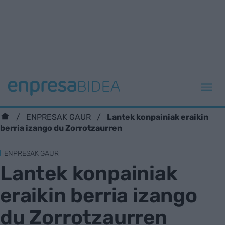
Lantek konpainiak eraikin
ENPRESAK GAUR
berria izango du Zorrotzaurren
ENPRESAK GAUR
Lantek konpainiak
eraikin berria izango
du Zorrotzaurren