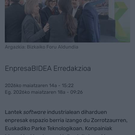
Argazkia: Bizkaiko Foru Aldundia
EnpresaBIDEA Erredakzioa
2026ko maiatzaren 14a - 15:22
Eg. 2026ko maiatzaren 18a - 09:26
Lantek
software
industrialean diharduen
enpresak espazio berria izango du Zorrotzaurren,
Euskadiko Parke Teknologikoan. Konpainiak