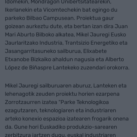
Idomekin, Mondragon Unibertsitatearekin,
Ikerlanekin eta Vicomtechekin bat egingo du
parkeko Bilbao Campusean. Proiektua gaur
goizean aurkeztu dute, eta bertan izan dira Juan
Mari Aburto Bilboko alkatea, Mikel Jauregi Eusko
Jaurlaritzako Industria, Trantsizio Energetiko eta
Jasangarritasuneko sailburua, Elixabete
Etxanobe Bizkaiko ahaldun nagusia eta Alberto
López de Biñaspre Lantekeko zuzendari orokorra.
Mikel Jauregi sailburuaren aburuz, Lanteken eta
lehenagotik zeuden proiektu horien ezarpena
Zorrotzaurren izatea “Parke Teknologikoa
ezagutzaren, teknologiaren eta industriaren
arteko konexio espazioa izatearen frogarik onena
da. Gune hori Euskadiko produkzio-sarearen
zerbitzura jartzen dugu, euskal industriaren