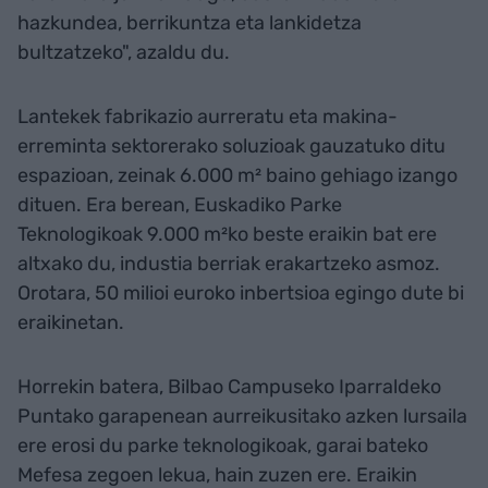
hazkundea, berrikuntza eta lankidetza
bultzatzeko", azaldu du.
Lantekek fabrikazio aurreratu eta makina-
erreminta sektorerako soluzioak gauzatuko ditu
espazioan, zeinak 6.000 m² baino gehiago izango
dituen. Era berean, Euskadiko Parke
Teknologikoak 9.000 m²ko beste eraikin bat ere
altxako du, industia berriak erakartzeko asmoz.
Orotara, 50 milioi euroko inbertsioa egingo dute bi
eraikinetan.
Horrekin batera, Bilbao Campuseko Iparraldeko
Puntako garapenean aurreikusitako azken lursaila
ere erosi du parke teknologikoak, garai bateko
Mefesa zegoen lekua, hain zuzen ere. Eraikin