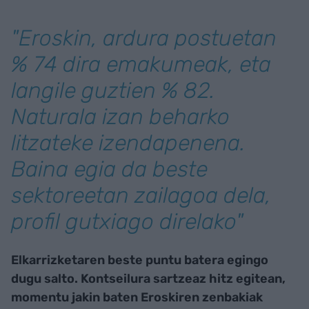
"Eroskin, ardura postuetan
% 74 dira emakumeak, eta
langile guztien % 82.
Naturala izan beharko
litzateke izendapenena.
Baina egia da beste
sektoreetan zailagoa dela,
profil gutxiago direlako"
Elkarrizketaren beste puntu batera egingo
dugu salto. Kontseilura sartzeaz hitz egitean,
momentu jakin baten Eroskiren zenbakiak