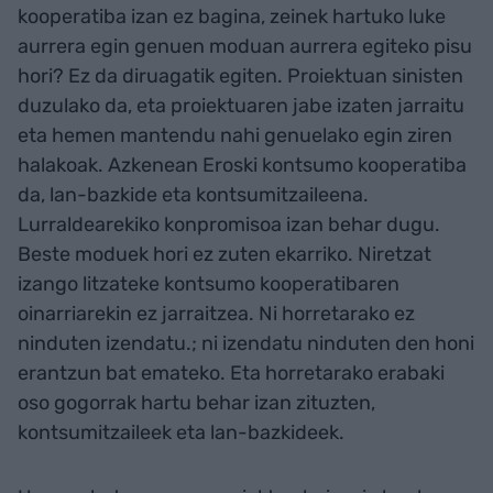
kooperatiba izan ez bagina, zeinek hartuko luke
aurrera egin genuen moduan aurrera egiteko pisu
hori? Ez da diruagatik egiten. Proiektuan sinisten
duzulako da, eta proiektuaren jabe izaten jarraitu
eta hemen mantendu nahi genuelako egin ziren
halakoak. Azkenean Eroski kontsumo kooperatiba
da, lan-bazkide eta kontsumitzaileena.
Lurraldearekiko konpromisoa izan behar dugu.
Beste moduek hori ez zuten ekarriko. Niretzat
izango litzateke kontsumo kooperatibaren
oinarriarekin ez jarraitzea. Ni horretarako ez
ninduten izendatu.; ni izendatu ninduten den honi
erantzun bat emateko. Eta horretarako erabaki
oso gogorrak hartu behar izan zituzten,
kontsumitzaileek eta lan-bazkideek.