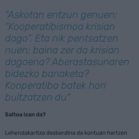
"Askotan entzun genuen:
“Kooperatibismoa krisian
dago”. Eta nik pentsatzen
nuen: baina zer da krisian
dagoena? Aberastasunaren
bidezko banaketa?
Kooperatiba batek hori
bultzatzen du"
Saltoa izan da?
Lehendakaritza desberdina da kontuan hartzen