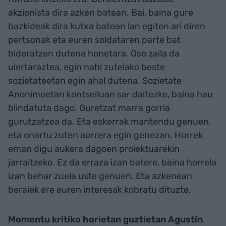
akzionista dira azken batean. Bai, baina gure
bazkideak dira kutxa batean lan egiten ari diren
pertsonak eta euren soldataren parte bat
bideratzen dutena honetara. Oso zaila da
ulertaraztea, egin nahi zutelako beste
sozietateetan egin ahal dutena. Sozietate
Anonimoetan kontseiluan sar daitezke, baina hau
blindatuta dago. Guretzat marra gorria
gurutzatzea da. Eta eskerrak mantendu genuen,
eta onartu zuten aurrera egin genezan. Horrek
eman digu aukera dagoen proiektuarekin
jarraitzeko. Ez da erraza izan batere, baina horrela
izan behar zuela uste genuen. Eta azkenean
beraiek ere euren interesak kobratu dituzte.
Momentu kritiko horietan guztietan Agustin