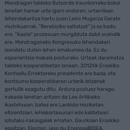
Mondragon taldeko Batzorde Iraunkorreko bokal
lanetan hamar urte igaro ondoren, urtarrilean
lehendakaritza hartu zuen Leire Mugerza Garate
mutrikuarrak. "Berebiziko saltotzat" jo ez badu
ere, "ikaste" prozesuan murgilduta dabil oraindik
ere. Mondragoneko Kongresuko lehendakari
izendatu duten lehen emakumea da. Ez du
esperientzia makala posturako. Urteak daramatza
taldeko kooperatibetan lanean. 2012tik Eroskiko
Kontseilu Errektoreko presidente ere bada, eta
kontsumo kooperatibaren urterik latzenak
gertutik ezagutu ditu. Ardura postuez harago,
irakasle lanetan aritzen da Lea Artibaiko
ikastetxean, batez ere Lanbide Heziketan
efizientziari, lehiakortasunari edo kalitateari
lotutako irakasgaiak ematen. Gaurkoan Eroskiko
egoitzan, Elorrion, jaso du EnpresaBIDEA.