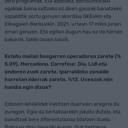
zero programak. Eta adibidez, kontsumorako
egokiak baina saltzeko ez diren gauzak banatzeko
aspalditik sortu genuen akordioa GKEekin eta
Elikagaien Bankuekin. 2021. urtean 17 milioi janari
eman genuen. Eta egiten dugun hau ez da hemen
bakarrik, talde osoan baizik.
Estatu mailan bosgarren operadorea zarete (%
5,09). Mercadona, Carrefour, Dia, Lidl eta
ondoren zuek zarete. Iparraldeko zonalde
horretan liderrak zarete, %13. Uvescok min
handia egin dizue?
Edozein lehiakidek irekitzen duenean, eragina du
zuregan. Egia da bertakoarekin jokatu dutela, eta
bakoitzak bere diferentziazioa bilatzen duela.
Baina ez digu bereziki eragin. Guk bertakoa