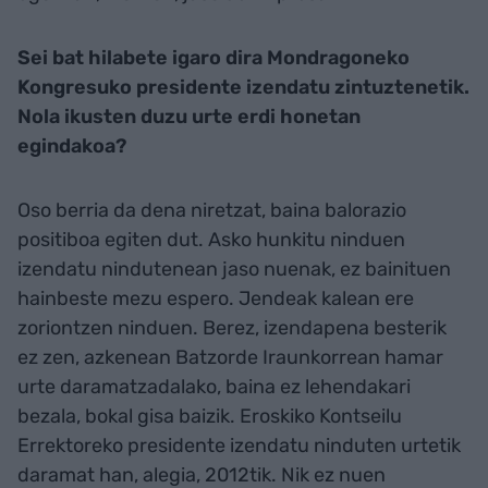
Sei bat hilabete igaro dira Mondragoneko
Kongresuko presidente izendatu zintuztenetik.
Nola ikusten duzu urte erdi honetan
egindakoa?
Oso berria da dena niretzat, baina balorazio
positiboa egiten dut. Asko hunkitu ninduen
izendatu nindutenean jaso nuenak, ez bainituen
hainbeste mezu espero. Jendeak kalean ere
zoriontzen ninduen. Berez, izendapena besterik
ez zen, azkenean Batzorde Iraunkorrean hamar
urte daramatzadalako, baina ez lehendakari
bezala, bokal gisa baizik. Eroskiko Kontseilu
Errektoreko presidente izendatu ninduten urtetik
daramat han, alegia, 2012tik. Nik ez nuen