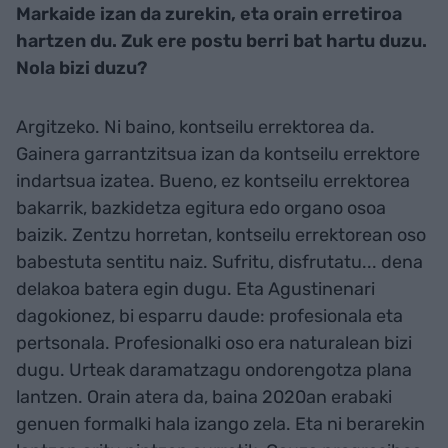
Markaide izan da zurekin, eta orain erretiroa
hartzen du. Zuk ere postu berri bat hartu duzu.
Nola bizi duzu?
Argitzeko. Ni baino, kontseilu errektorea da.
Gainera garrantzitsua izan da kontseilu errektore
indartsua izatea. Bueno, ez kontseilu errektorea
bakarrik, bazkidetza egitura edo organo osoa
baizik. Zentzu horretan, kontseilu errektorean oso
babestuta sentitu naiz. Sufritu, disfrutatu... dena
delakoa batera egin dugu. Eta Agustinenari
dagokionez, bi esparru daude: profesionala eta
pertsonala. Profesionalki oso era naturalean bizi
dugu. Urteak daramatzagu ondorengotza plana
lantzen. Orain atera da, baina 2020an erabaki
genuen formalki hala izango zela. Eta ni berarekin