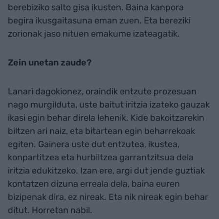
berebiziko salto gisa ikusten. Baina kanpora
begira ikusgaitasuna eman zuen. Eta bereziki
zorionak jaso nituen emakume izateagatik.
Zein unetan zaude?
Lanari dagokionez, oraindik entzute prozesuan
nago murgilduta, uste baitut iritzia izateko gauzak
ikasi egin behar direla lehenik. Kide bakoitzarekin
biltzen ari naiz, eta bitartean egin beharrekoak
egiten. Gainera uste dut entzutea, ikustea,
konpartitzea eta hurbiltzea garrantzitsua dela
iritzia edukitzeko. Izan ere, argi dut jende guztiak
kontatzen dizuna erreala dela, baina euren
bizipenak dira, ez nireak. Eta nik nireak egin behar
ditut. Horretan nabil.