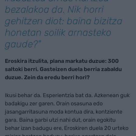
bezalakoa da. Nik horri
gehitzen diot: baina bizitza
honetan soilik arnasteko
gaude?"
Eroskira itzulita, plana markatu duzue: 300
saltoki berri. Gasteizen duela berria zabaldu
duzue. Zein da eredu berri hori?
Ikusi behar da. Esperientzia bat da. Azkenean guk
badakigu zer garen. Orain osasuna edo
jasangarritasuna moda kontua dira, kontziente
gara. Baina garbi utzi nahi dut, orain egokitu
behar izan badugu ere, Eroskiren duela 20 urteko