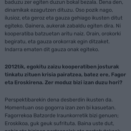
baduzu zer egiten duzun bokal bezala. Dena den,
dinamikak ezagutzen dituzu. Oso pozik nago,
ilusioz, eta geroz eta gauza gehiago ikusten ditut
egiteko. Gainera, aukerak zabaldu egiten dira. Ni
kooperatiba batzuetan aritu naiz. Orain, orokorki
begiratu, eta gauza orokorrak egin ditzaket.
Indarra ematen dit gauza onak egiteko.
2012tik, egokitu zaizu kooperatiben josturak
tinkatu zituen krisia pairatzea, batez ere, Fagor
eta Eroskirena. Zer moduz bizi izan duzu hori?
Perspektibarekin dena desberdin ikusten da.
Momentuan oso gogorra izan zen bi kasuetan.
Fagorrekoa Batzorde Iraunkorretik bizi genuen;
Eroskikoa, guk geuk sufrituta. Baina uste dut,