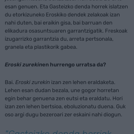
esan genuen. Eta Gasteizko denda horrek islatzen
du etorkizuneko Eroskiko dendek zelakoak izan
nahi duten, bai eraikin gisa, bai barruan den
elikadura osasuntsuaren garrantzigatik. Freskoak
izugarrizko garrantzia du, arreta pertsonala,
granela eta plastikorik gabea.
Eroski zurekin
en
hurrengo urratsa da?
Bai.
Eroski zurekin
izan zen lehen eraldaketa.
Lehen esan dudan bezala, une gogor horretan
egin behar genuena zen eutsi eta eraldatu. Hori
izan zen lehen bertsioa, eboluzionatu duena. Guk
oso argi dugu bezeroari zer eskaini nahi diogun.