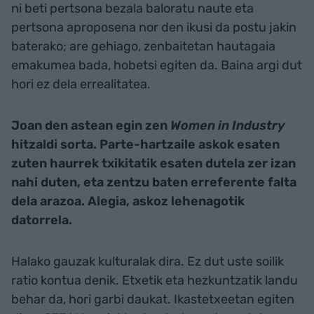
ni beti pertsona bezala baloratu naute eta
pertsona aproposena nor den ikusi da postu jakin
baterako; are gehiago, zenbaitetan hautagaia
emakumea bada, hobetsi egiten da. Baina argi dut
hori ez dela errealitatea.
Joan den astean egin zen
Women in Industry
hitzaldi sorta. Parte-hartzaile askok esaten
zuten haurrek txikitatik esaten dutela zer izan
nahi duten, eta zentzu baten erreferente falta
dela arazoa. Alegia, askoz lehenagotik
datorrela.
Halako gauzak kulturalak dira. Ez dut uste soilik
ratio kontua denik. Etxetik eta hezkuntzatik landu
behar da, hori garbi daukat. Ikastetxeetan egiten