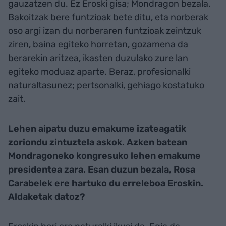
gauzatzen du. Ez Eroski gisa; Mondragon bezala.
Bakoitzak bere funtzioak bete ditu, eta norberak
oso argi izan du norberaren funtzioak zeintzuk
ziren, baina egiteko horretan, gozamena da
berarekin aritzea, ikasten duzulako zure lan
egiteko moduaz aparte. Beraz, profesionalki
naturaltasunez; pertsonalki, gehiago kostatuko
zait.
Lehen aipatu duzu emakume izateagatik
zoriondu zintuztela askok. Azken batean
Mondragoneko kongresuko lehen emakume
presidentea zara. Esan duzun bezala, Rosa
Carabelek ere hartuko du erreleboa Eroskin.
Aldaketak datoz?