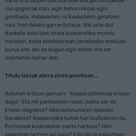
nahiz eta bizipen pertsonalak eta gertatutakoak
oso gogorrak izan, egin beharrekoak egin
genituela. Halakoetan, ni ikasketekin geratzen
naiz, hori delako garrantzitsua. Nik uste dut
ikasketa asko izan zirela kooperatiba mundu
honetan, baita etorkizunean jarraitzeko moduari
buruz ere; zer ez dugun egin behar eta zer
mantendu behar den.
Titulu latzak atera ziren prentsan...
Askotan entzun genuen: “Kooperatibismoa krisian
dago”. Eta nik pentsatzen nuen: baina zer da
krisian dagoena? Aberastasunaren bidezko
banaketa? Kooperatiba batek hori bultzatzen du.
Pertsonek kudeaketan parte hartzea? Hori
zalantzan jartzen ari gara? Edo dirua irabazteaz