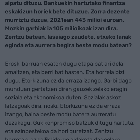
aipatu dituzu. Bankuekin hartutako finantza
eskakizun horiek bete dituzue. Zorra dezente
murriztu duzue, 2021ean 443 milioi euroan.
Mozkin garbiak ia 105 milioikoak izan dira.
Zentzu batean, lasaiago zaudete, etxeko lanak
eginda eta aurrera begira beste modu batean?
Eroski barruan esaten dugu etapa bat ari dela
amaitzen, eta berri bat hasten. Eta horrela bizi
dugu. Etorkizuna ez da erraza izango. Garbi dago
munduan gertatzen diren gauzek zelako eragin
soziala eta ekonomikoa duten. Sozialak askoz
latzagoak dira, noski. Etorkizuna ez da erraza
izango, baina beste modu batera aurreratu
dezakegu. Guk konpromiso batzuk ditugu hartuta,
eta ezinbestekoa da hori guretzat. Zentzu
horretan, ez soilik lidergo aldaketa dagoelako,