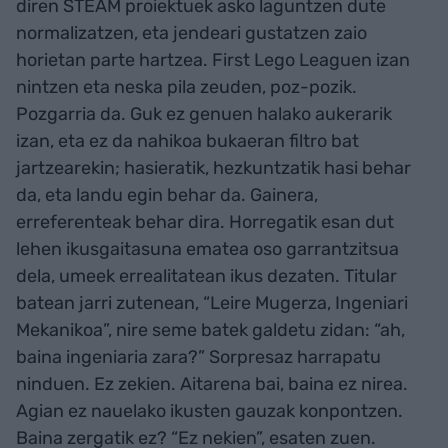
diren STEAM proiektuek asko laguntzen dute
normalizatzen, eta jendeari gustatzen zaio
horietan parte hartzea. First Lego Leaguen izan
nintzen eta neska pila zeuden, poz-pozik.
Pozgarria da. Guk ez genuen halako aukerarik
izan, eta ez da nahikoa bukaeran filtro bat
jartzearekin; hasieratik, hezkuntzatik hasi behar
da, eta landu egin behar da. Gainera,
erreferenteak behar dira. Horregatik esan dut
lehen ikusgaitasuna ematea oso garrantzitsua
dela, umeek errealitatean ikus dezaten. Titular
batean jarri zutenean, “Leire Mugerza, Ingeniari
Mekanikoa”, nire seme batek galdetu zidan: “ah,
baina ingeniaria zara?” Sorpresaz harrapatu
ninduen. Ez zekien. Aitarena bai, baina ez nirea.
Agian ez nauelako ikusten gauzak konpontzen.
Baina zergatik ez? “Ez nekien”, esaten zuen.