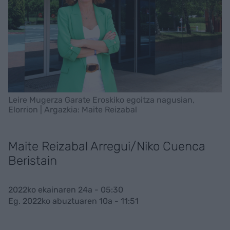
Leire Mugerza Garate Eroskiko egoitza nagusian,
Elorrion | Argazkia: Maite Reizabal
Maite Reizabal Arregui/Niko Cuenca
Beristain
2022ko ekainaren 24a - 05:30
Eg. 2022ko abuztuaren 10a - 11:51