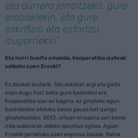
eta aurrera jarraitzeko, gure
erabakiekin, eta gure
sakrifizio eta esfortzu
izugarriekin"
Eta horri buelta emanda, kooperatiba izateak
salbatu zuen Eroski?
Ez daukat dudarik. Toki askotan argi eta garbi
esan dugu hori, baita gure bazkideei ere.
Kooperatiba izan ez bagina, ez ginateke egun
bazkideekin bilduko, beste gauza bat izango
ginatekeelako. 2013. urtean errazena zen beste
mila aukeraren aldeko apustua egitea. Agian
Eroskik jarraituko zuen enpresa bezala. Baina