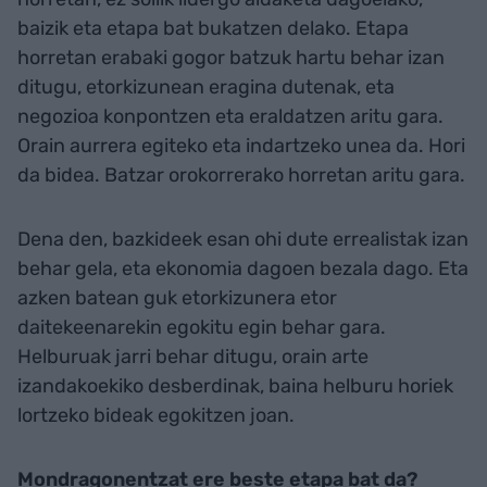
baizik eta etapa bat bukatzen delako. Etapa
horretan erabaki gogor batzuk hartu behar izan
ditugu, etorkizunean eragina dutenak, eta
negozioa konpontzen eta eraldatzen aritu gara.
Orain aurrera egiteko eta indartzeko unea da. Hori
da bidea. Batzar orokorrerako horretan aritu gara.
Dena den, bazkideek esan ohi dute errealistak izan
behar gela, eta ekonomia dagoen bezala dago. Eta
azken batean guk etorkizunera etor
daitekeenarekin egokitu egin behar gara.
Helburuak jarri behar ditugu, orain arte
izandakoekiko desberdinak, baina helburu horiek
lortzeko bideak egokitzen joan.
Mondragonentzat ere beste etapa bat da?