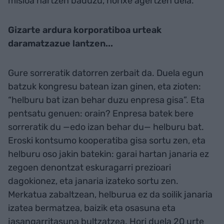
misioa hartzen baduzu, horixe agertzen dela.
Gizarte ardura korporatiboa urteak
daramatzazue lantzen...
Gure sorreratik datorren zerbait da. Duela egun
batzuk kongresu batean izan ginen, eta zioten:
“helburu bat izan behar duzu enpresa gisa”. Eta
pentsatu genuen: orain? Enpresa batek bere
sorreratik du —edo izan behar du— helburu bat.
Eroski kontsumo kooperatiba gisa sortu zen, eta
helburu oso jakin batekin: garai hartan janaria ez
zegoen denontzat eskuragarri prezioari
dagokionez, eta janaria izateko sortu zen.
Merkatua zabaltzean, helburua ez da soilik janaria
izatea bermatzea, baizik eta osasuna eta
jasangarritasuna bultzatzea. Hori duela 20 urte