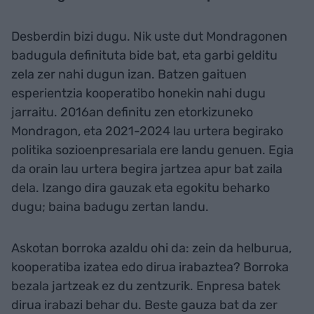
Desberdin bizi dugu. Nik uste dut Mondragonen
badugula definituta bide bat, eta garbi gelditu
zela zer nahi dugun izan. Batzen gaituen
esperientzia kooperatibo honekin nahi dugu
jarraitu. 2016an definitu zen etorkizuneko
Mondragon, eta 2021-2024 lau urtera begirako
politika sozioenpresariala ere landu genuen. Egia
da orain lau urtera begira jartzea apur bat zaila
dela. Izango dira gauzak eta egokitu beharko
dugu; baina badugu zertan landu.
Askotan borroka azaldu ohi da: zein da helburua,
kooperatiba izatea edo dirua irabaztea? Borroka
bezala jartzeak ez du zentzurik. Enpresa batek
dirua irabazi behar du. Beste gauza bat da zer