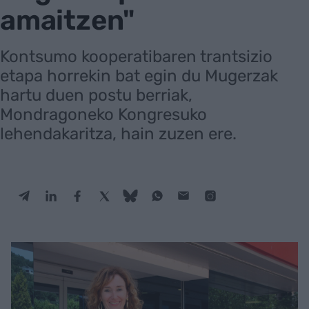
amaitzen"
Kontsumo kooperatibaren trantsizio
etapa horrekin bat egin du Mugerzak
hartu duen postu berriak,
Mondragoneko Kongresuko
lehendakaritza, hain zuzen ere.