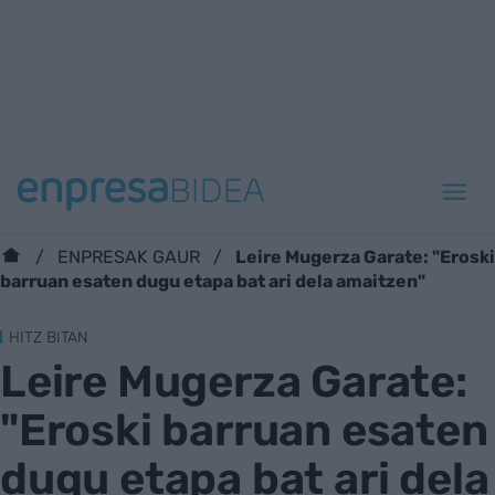
Leire Mugerza Garate: "Eroski
ENPRESAK GAUR
barruan esaten dugu etapa bat ari dela amaitzen"
HITZ BITAN
Leire Mugerza Garate:
"Eroski barruan esaten
dugu etapa bat ari dela