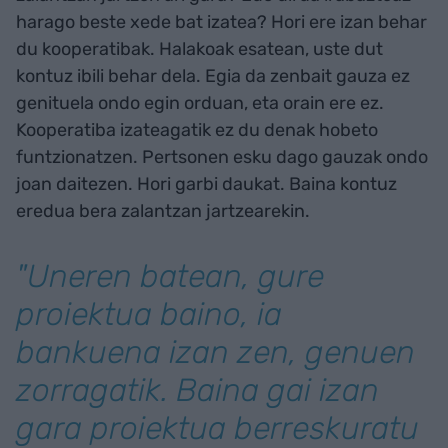
harago beste xede bat izatea? Hori ere izan behar
du kooperatibak. Halakoak esatean, uste dut
kontuz ibili behar dela. Egia da zenbait gauza ez
genituela ondo egin orduan, eta orain ere ez.
Kooperatiba izateagatik ez du denak hobeto
funtzionatzen. Pertsonen esku dago gauzak ondo
joan daitezen. Hori garbi daukat. Baina kontuz
eredua bera zalantzan jartzearekin.
"Uneren batean, gure
proiektua baino, ia
bankuena izan zen, genuen
zorragatik. Baina gai izan
gara proiektua berreskuratu