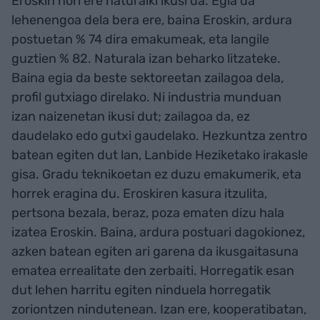
Eroskin hori ere naturalki ikusi da. Egia da
lehenengoa dela bera ere, baina Eroskin, ardura
postuetan % 74 dira emakumeak, eta langile
guztien % 82. Naturala izan beharko litzateke.
Baina egia da beste sektoreetan zailagoa dela,
profil gutxiago direlako. Ni industria munduan
izan naizenetan ikusi dut; zailagoa da, ez
daudelako edo gutxi gaudelako. Hezkuntza zentro
batean egiten dut lan, Lanbide Heziketako irakasle
gisa. Gradu teknikoetan ez duzu emakumerik, eta
horrek eragina du. Eroskiren kasura itzulita,
pertsona bezala, beraz, poza ematen dizu hala
izatea Eroskin. Baina, ardura postuari dagokionez,
azken batean egiten ari garena da ikusgaitasuna
ematea errealitate den zerbaiti. Horregatik esan
dut lehen harritu egiten ninduela horregatik
zoriontzen nindutenean. Izan ere, kooperatibatan,