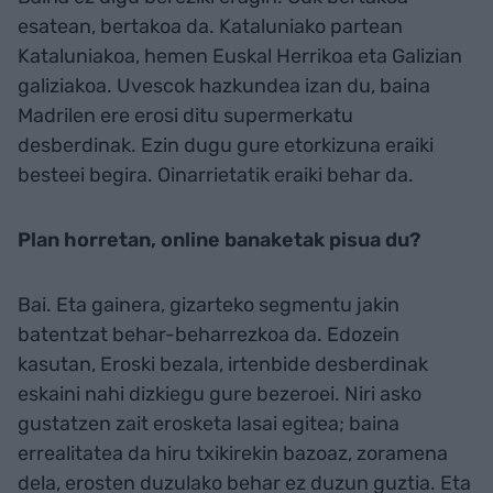
esatean, bertakoa da. Kataluniako partean
Kataluniakoa, hemen Euskal Herrikoa eta Galizian
galiziakoa. Uvescok hazkundea izan du, baina
Madrilen ere erosi ditu supermerkatu
desberdinak. Ezin dugu gure etorkizuna eraiki
besteei begira. Oinarrietatik eraiki behar da.
Plan horretan, online banaketak pisua du?
Bai. Eta gainera, gizarteko segmentu jakin
batentzat behar-beharrezkoa da. Edozein
kasutan, Eroski bezala, irtenbide desberdinak
eskaini nahi dizkiegu gure bezeroei. Niri asko
gustatzen zait erosketa lasai egitea; baina
errealitatea da hiru txikirekin bazoaz, zoramena
dela, erosten duzulako behar ez duzun guztia. Eta