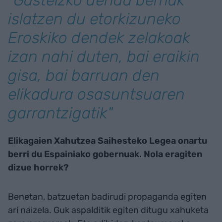
"Gasteizko denda berriak
islatzen du etorkizuneko
Eroskiko dendek zelakoak
izan nahi duten, bai eraikin
gisa, bai barruan den
elikadura osasuntsuaren
garrantzigatik"
Elikagaien Xahutzea Saihesteko Legea onartu
berri du Espainiako gobernuak. Nola eragiten
dizue horrek?
Benetan, batzuetan badirudi propaganda egiten
ari naizela. Guk aspalditik egiten ditugu xahuketa