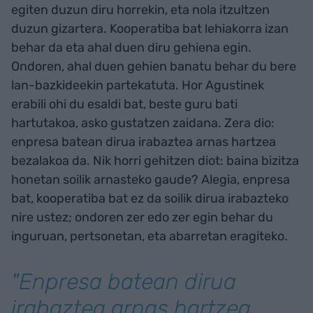
egiten duzun diru horrekin, eta nola itzultzen
duzun gizartera. Kooperatiba bat lehiakorra izan
behar da eta ahal duen diru gehiena egin.
Ondoren, ahal duen gehien banatu behar du bere
lan-bazkideekin partekatuta. Hor Agustinek
erabili ohi du esaldi bat, beste guru bati
hartutakoa, asko gustatzen zaidana. Zera dio:
enpresa batean dirua irabaztea arnas hartzea
bezalakoa da. Nik horri gehitzen diot: baina bizitza
honetan soilik arnasteko gaude? Alegia, enpresa
bat, kooperatiba bat ez da soilik dirua irabazteko
nire ustez; ondoren zer edo zer egin behar du
inguruan, pertsonetan, eta abarretan eragiteko.
"Enpresa batean dirua
irabaztea arnas hartzea