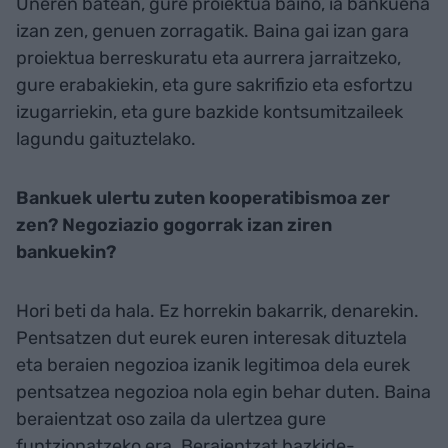
Uneren batean, gure proiektua baino, ia bankuena
izan zen, genuen zorragatik. Baina gai izan gara
proiektua berreskuratu eta aurrera jarraitzeko,
gure erabakiekin, eta gure sakrifizio eta esfortzu
izugarriekin, eta gure bazkide kontsumitzaileek
lagundu gaituztelako.
Bankuek ulertu zuten kooperatibismoa zer
zen? Negoziazio gogorrak izan ziren
bankuekin?
Hori beti da hala. Ez horrekin bakarrik, denarekin.
Pentsatzen dut eurek euren interesak dituztela
eta beraien negozioa izanik legitimoa dela eurek
pentsatzea negozioa nola egin behar duten. Baina
beraientzat oso zaila da ulertzea gure
funtzionatzeko era. Beraientzat bazkide-