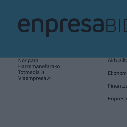
EnpresaBIDEA
Nor gara
Aktualit
Harremanetarako
Totmedia
Ekonom
Viaempresa
Finantz
Enpresa