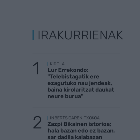
IRAKURRIENAK
KIROLA
Lur Errekondo:
"Telebistagatik ere
ezagutuko nau jendeak,
baina kirolaritzat daukat
neure burua"
INBERTSIOAREN TXOKOA
Zazpi Bikainen istorioa;
hala bazan edo ez bazan,
sar dadila kalabazan