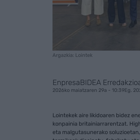
Argazkia: Lointek
EnpresaBIDEA Erredakzio
2026ko maiatzaren 29a - 10:39
Eg. 20
Lointekek aire likidoaren bidez en
konpainia britainiarrarentzat. Hi
eta malgutasunerako soluzioetan, 