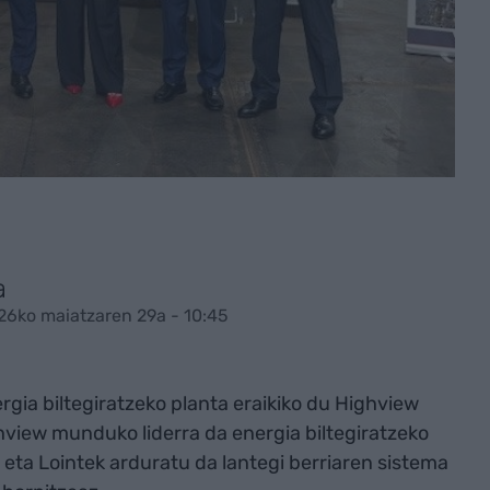
a
26ko maiatzaren 29a - 10:45
ergia biltegiratzeko planta eraikiko du Highview
ghview munduko liderra da energia biltegiratzeko
eta Lointek arduratu da lantegi berriaren sistema