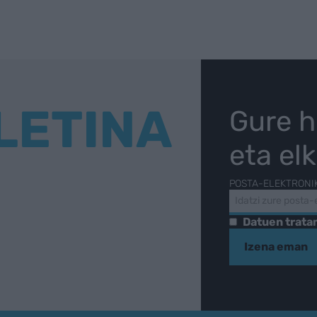
LETINA
Gure h
eta el
POSTA-ELEKTRONI
Datuen trat
Izena eman