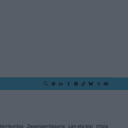
Berrikuntza
Jasangarritasuna
Lan eta bizi
Iritzia