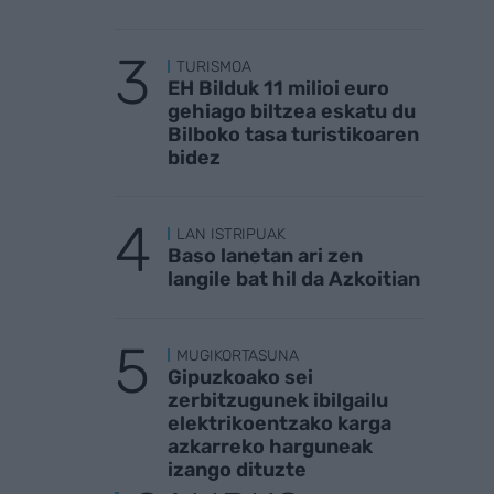
TURISMOA
EH Bilduk 11 milioi euro
gehiago biltzea eskatu du
Bilboko tasa turistikoaren
bidez
LAN ISTRIPUAK
Baso lanetan ari zen
langile bat hil da Azkoitian
MUGIKORTASUNA
Gipuzkoako sei
zerbitzugunek ibilgailu
elektrikoentzako karga
azkarreko harguneak
izango dituzte