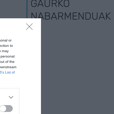
GAURKO
NABARMENDUAK
sonal or
ection to
ou may
 personal
out of the
 downstream
B’s List of