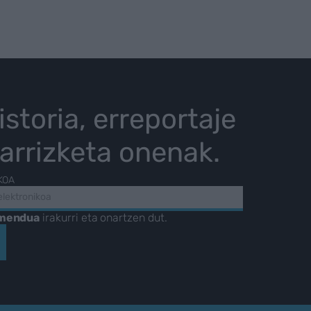
istoria, erreportaje
karrizketa onenak.
KOA
amendua
irakurri eta onartzen dut.