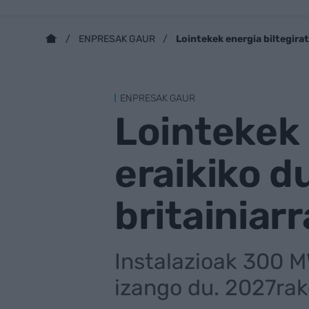
Lointekek energia biltegira
ENPRESAK GAUR
ENPRESAK GAUR
Lointekek 
eraikiko d
britainiar
Instalazioak 300 
izango du. 2027ra