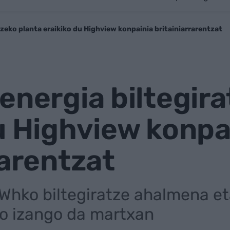
tzeko planta eraikiko du Highview konpainia britainiarrarentzat
energia biltegir
u Highview konpa
rarentzat
MWhko biltegiratze ahalmena e
ko izango da martxan