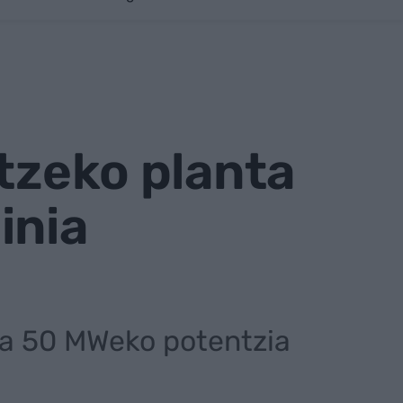
atzeko planta
inia
ta 50 MWeko potentzia