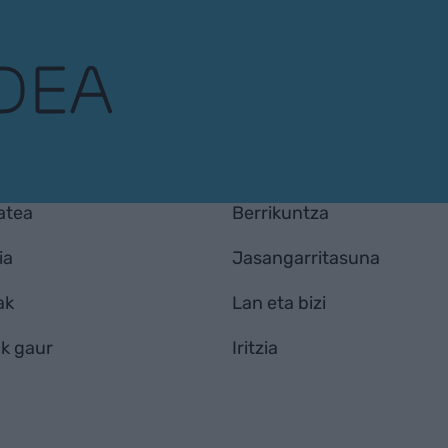
atea
Berrikuntza
ia
Jasangarritasuna
ak
Lan eta bizi
k gaur
Iritzia