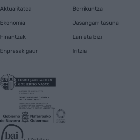
Aktualitatea
Berrikuntza
Ekonomia
Jasangarritasuna
Finantzak
Lan eta bizi
Enpresak gaur
Iritzia