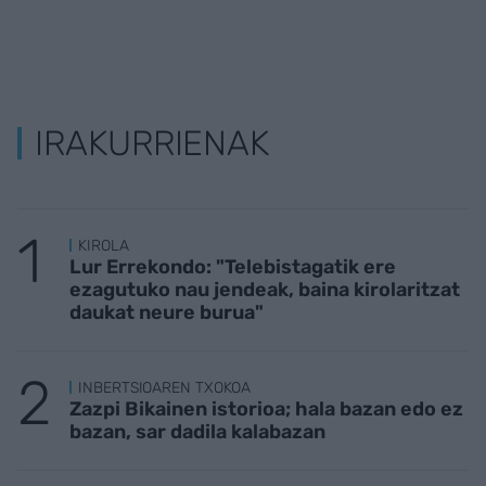
IRAKURRIENAK
KIROLA
Lur Errekondo: "Telebistagatik ere
ezagutuko nau jendeak, baina kirolaritzat
daukat neure burua"
INBERTSIOAREN TXOKOA
Zazpi Bikainen istorioa; hala bazan edo ez
bazan, sar dadila kalabazan