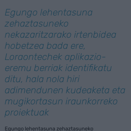
Egungo lehentasuna
zehaztasuneko
nekazaritzarako irtenbidea
hobetzea bada ere,
Loraontechek aplikazio-
eremu berriak identifikatu
ditu, hala nola hiri
adimendunen kudeaketa eta
mugikortasun iraunkorreko
proiektuak
Egungo lehentasuna zehaztasuneko