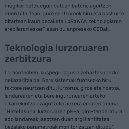
mugikor batek egun batean bateria agortzen
duen bitartean, gure sentsoreek hiru eta bost urte
bitartean iraun dezakete LoRaWAN teknologiaren
erabilerari esker", esan du enpresako CEOak.
Teknologia lurzoruaren
zerbitzura
Loraontechen ikuspegi nagusia zehaztasunezko
nekazaritza da. Bere sistemak funtsezko hiru
faktore neurtzen ditu: lurzorua, giroa eta hostoa,
landarearen eta bere ingurunearen arteko
elkarrekintza ezagutzeko aukera ematen duena.
"Hezetasuna, lurzoruaren pH-a, giro-tenperatura
edo landareak jasotzen duen argi kantitatea
bezalako parametroak monitorizatzen ditugu".