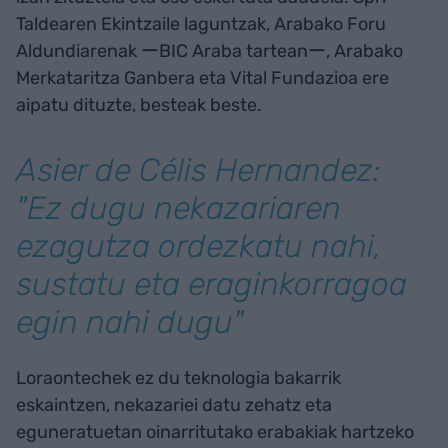
Taldearen Ekintzaile laguntzak, Arabako Foru
Aldundiarenak ーBIC Araba tarteanー, Arabako
Merkataritza Ganbera eta Vital Fundazioa ere
aipatu dituzte, besteak beste.
Asier de Célis Hernandez:
"Ez dugu nekazariaren
ezagutza ordezkatu nahi,
sustatu eta eraginkorragoa
egin nahi dugu"
Loraontechek ez du teknologia bakarrik
eskaintzen, nekazariei datu zehatz eta
eguneratuetan oinarritutako erabakiak hartzeko