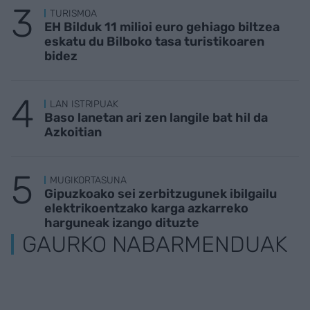
TURISMOA
EH Bilduk 11 milioi euro gehiago biltzea
eskatu du Bilboko tasa turistikoaren
bidez
LAN ISTRIPUAK
Baso lanetan ari zen langile bat hil da
Azkoitian
MUGIKORTASUNA
Gipuzkoako sei zerbitzugunek ibilgailu
elektrikoentzako karga azkarreko
harguneak izango dituzte
GAURKO NABARMENDUAK