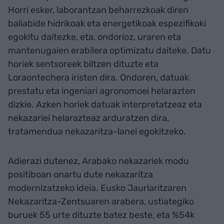
Horri esker, laborantzan beharrezkoak diren
baliabide hidrikoak eta energetikoak espezifikoki
egokitu daitezke, eta, ondorioz, uraren eta
mantenugaien erabilera optimizatu daiteke. Datu
horiek sentsoreek biltzen dituzte eta
Loraontechera iristen dira. Ondoren, datuak
prestatu eta ingeniari agronomoei helarazten
dizkie. Azken horiek datuak interpretatzeaz eta
nekazariei helarazteaz arduratzen dira,
tratamendua nekazaritza-lanei egokitzeko.
Adierazi dutenez, Arabako nekazariek modu
positiboan onartu dute nekazaritza
modernizatzeko ideia. Eusko Jaurlaritzaren
Nekazaritza-Zentsuaren arabera, ustiategiko
buruek 55 urte dituzte batez beste, eta %54k