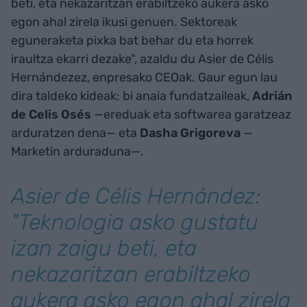
beti, eta nekazaritzan erabiltzeko aukera asko
egon ahal zirela ikusi genuen. Sektoreak
eguneraketa pixka bat behar du eta horrek
iraultza ekarri dezake", azaldu du Asier de Célis
Hernándezez, enpresako CEOak. Gaur egun lau
dira taldeko kideak: bi anaia fundatzaileak,
Adrián
de Celis Osés
—ereduak eta softwarea garatzeaz
arduratzen dena— eta
Dasha Grigoreva
—
Marketin arduraduna—.
Asier de Célis Hernández:
"Teknologia asko gustatu
izan zaigu beti, eta
nekazaritzan erabiltzeko
aukera asko egon ahal zirela