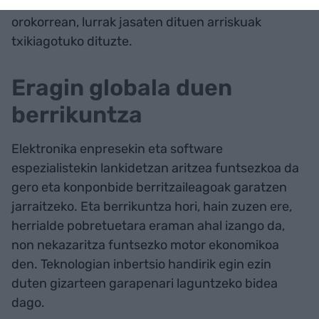
dugun klima-aldaketaren testuinguruan eta,
orokorrean, lurrak jasaten dituen arriskuak
txikiagotuko dituzte.
Eragin globala duen
berrikuntza
Elektronika enpresekin eta software
espezialistekin lankidetzan aritzea funtsezkoa da
gero eta konponbide berritzaileagoak garatzen
jarraitzeko. Eta berrikuntza hori, hain zuzen ere,
herrialde pobretuetara eraman ahal izango da,
non nekazaritza funtsezko motor ekonomikoa
den. Teknologian inbertsio handirik egin ezin
duten gizarteen garapenari laguntzeko bidea
dago.