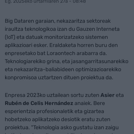
Eg. 2025eko urtarrilaren 27a - 08:48
Big Dataren garaian, nekazaritza sektoreak
iraultza teknologikoa izan du Gauzen Interneta
(IoT) eta datuak monitorizatzeko sistemen
aplikazioari esker. Eraldaketa horren buru den
enpresetako bat Loraontech arabarra da.
Teknologiarekiko grina, eta jasangarritasunarekiko
eta nekazaritza-baliabideen optimizazioarekiko
konpromisoa uztartzen dituen proiektua da.
Enpresa 2023ko uztailean sortu zuten
Asier
eta
Rubén de Celis Hernández
anaiek. Bere
esperientzia profesionaletik eta gizartea
hobetzeko aplikatzeko desiotik eratu zuten
proiektua. "Teknologia asko gustatu izan zaigu