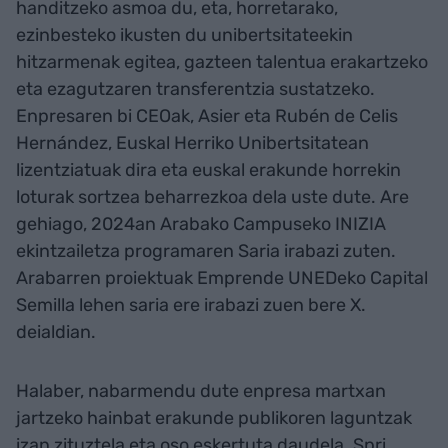
handitzeko asmoa du, eta, horretarako,
ezinbesteko ikusten du unibertsitateekin
hitzarmenak egitea, gazteen talentua erakartzeko
eta ezagutzaren transferentzia sustatzeko.
Enpresaren bi CEOak, Asier eta Rubén de Celis
Hernández, Euskal Herriko Unibertsitatean
lizentziatuak dira eta euskal erakunde horrekin
loturak sortzea beharrezkoa dela uste dute. Are
gehiago, 2024an Arabako Campuseko INIZIA
ekintzailetza programaren Saria irabazi zuten.
Arabarren proiektuak Emprende UNEDeko Capital
Semilla lehen saria ere irabazi zuen bere X.
deialdian.
Halaber, nabarmendu dute enpresa martxan
jartzeko hainbat erakunde publikoren laguntzak
izan zituztela eta oso eskertuta daudela. Spri