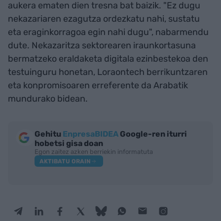
aukera ematen dien tresna bat baizik. "Ez dugu
nekazariaren ezagutza ordezkatu nahi, sustatu
eta eraginkorragoa egin nahi dugu", nabarmendu
dute. Nekazaritza sektorearen iraunkortasuna
bermatzeko eraldaketa digitala ezinbestekoa den
testuinguru honetan, Loraontech berrikuntzaren
eta konpromisoaren erreferente da Arabatik
mundurako bidean.
Gehitu
EnpresaBIDEA
Google-ren iturri
hobetsi gisa doan
Egon zaitez azken berriekin informatuta
AKTIBATU ORAIN