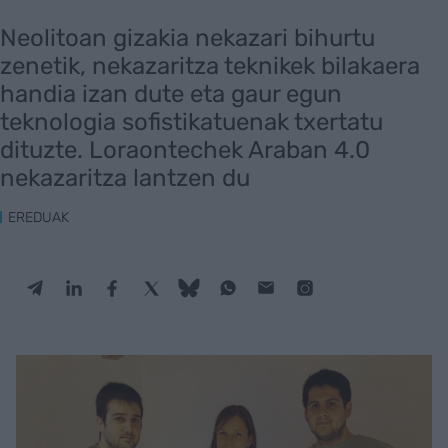
Neolitoan gizakia nekazari bihurtu
zenetik, nekazaritza teknikek bilakaera
handia izan dute eta gaur egun
teknologia sofistikatuenak txertatu
dituzte. Loraontechek Araban 4.0
nekazaritza lantzen du
EREDUAK