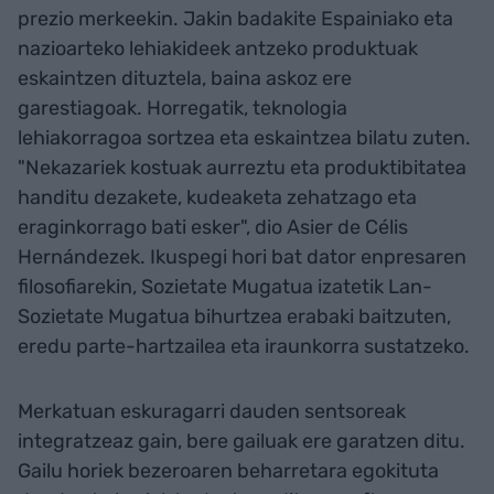
prezio merkeekin. Jakin badakite Espainiako eta
nazioarteko lehiakideek antzeko produktuak
eskaintzen dituztela, baina askoz ere
garestiagoak. Horregatik, teknologia
lehiakorragoa sortzea eta eskaintzea bilatu zuten.
"Nekazariek kostuak aurreztu eta produktibitatea
handitu dezakete, kudeaketa zehatzago eta
eraginkorrago bati esker", dio Asier de Célis
Hernándezek. Ikuspegi hori bat dator enpresaren
filosofiarekin, Sozietate Mugatua izatetik Lan-
Sozietate Mugatua bihurtzea erabaki baitzuten,
eredu parte-hartzailea eta iraunkorra sustatzeko.
Merkatuan eskuragarri dauden sentsoreak
integratzeaz gain, bere gailuak ere garatzen ditu.
Gailu horiek bezeroaren beharretara egokituta