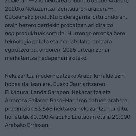
zelaietan 一210 hektarea olibondo daude Araban,
2020ko Nekazaritza-Zentsuaren arabera一.
Gutxieneko produktu bideragarria lortu ondoren,
orain bezero berriekin probatzen ari dira
ad
hoc
produktuak sortuta. Hurrengo erronka bere
teknologia patata eta mahats laborantzara
egokitzea da, ondoren, 2025 urtean zehar
merkataritza hedapenari ekiteko.
Nekazaritza modernizatzeko Araba lurralde ezin
hobea da; izan ere, Eusko Jaurlaritzaren
Elikadura, Landa Garapen, Nekazaritza eta
Arrantza Sailaren Baso-Maparen datuen arabera,
probintziak 83.568 hektarea nekazaritza-lur ditu,
horietatik 30.000 Arabako Lautadan eta ia 20.000
Arabako Errioxan.