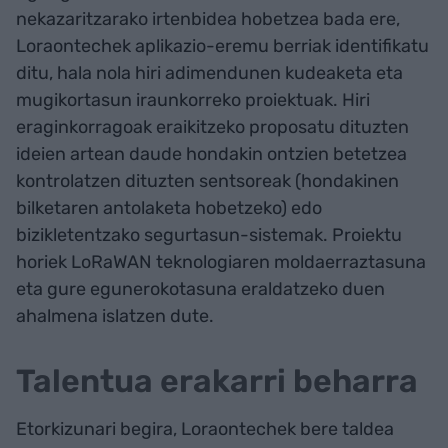
nekazaritzarako irtenbidea hobetzea bada ere,
Loraontechek aplikazio-eremu berriak identifikatu
ditu, hala nola hiri adimendunen kudeaketa eta
mugikortasun iraunkorreko proiektuak. Hiri
eraginkorragoak eraikitzeko proposatu dituzten
ideien artean daude hondakin ontzien betetzea
kontrolatzen dituzten sentsoreak (hondakinen
bilketaren antolaketa hobetzeko) edo
bizikletentzako segurtasun-sistemak. Proiektu
horiek LoRaWAN teknologiaren moldaerraztasuna
eta gure egunerokotasuna eraldatzeko duen
ahalmena islatzen dute.
Talentua erakarri beharra
Etorkizunari begira, Loraontechek bere taldea