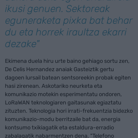
ikusi genuen. Sektoreak
eguneraketa pixka bat behar
du eta horrek iraultza ekarri
dezake"
Ekimena duela hiru urte baino gehiago sortu zen,
De Celis Hernandez anaiak Gasteiztik gertu
dagoen lursail batean sentsoreekin probak egiten
hasi zirenean. Askotariko neurketa eta
komunikazio motekin esperimentatu ondoren,
LoRaWAN teknologiaren gaitasunak egiaztatu
zituzten. Teknologia hori irrati-frekuentzia bidezko
komunikazio-modu berritzaile bat da, energia
kontsumo txikiagatik eta estaldura-erradio
zabalagatik nabarmentzen dena. "Telefono