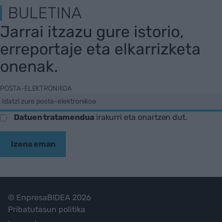
BULETINA
Jarrai itzazu gure istorio,
erreportaje eta elkarrizketa
onenak.
POSTA-ELEKTRONIKOA
Datuen tratamendua
irakurri eta onartzen dut.
Izena eman
© EnpresaBIDEA 2026
Pribatutasun politika