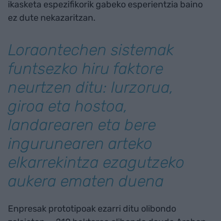
ikasketa espezifikorik gabeko esperientzia baino
ez dute nekazaritzan.
Loraontechen sistemak
funtsezko hiru faktore
neurtzen ditu: lurzorua,
giroa eta hostoa,
landarearen eta bere
ingurunearen arteko
elkarrekintza ezagutzeko
aukera ematen duena
Enpresak prototipoak ezarri ditu olibondo