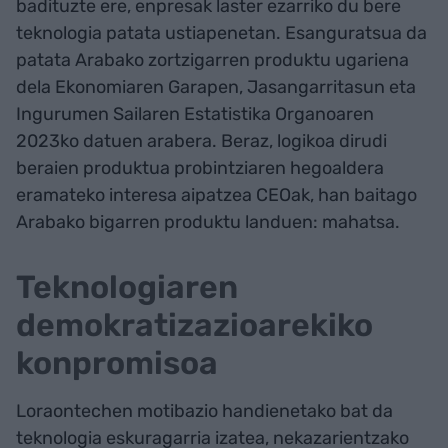
badituzte ere, enpresak laster ezarriko du bere
teknologia patata ustiapenetan. Esanguratsua da
patata Arabako zortzigarren produktu ugariena
dela Ekonomiaren Garapen, Jasangarritasun eta
Ingurumen Sailaren Estatistika Organoaren
2023ko datuen arabera. Beraz, logikoa dirudi
beraien produktua probintziaren hegoaldera
eramateko interesa aipatzea CEOak, han baitago
Arabako bigarren produktu landuen: mahatsa.
Teknologiaren
demokratizazioarekiko
konpromisoa
Loraontechen motibazio handienetako bat da
teknologia eskuragarria izatea, nekazarientzako