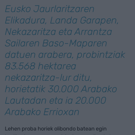
Eusko Jaurlaritzaren
Elikadura, Landa Garapen,
Nekazaritza eta Arrantza
Sailaren Baso-Maparen
datuen arabera, probintziak
83.568 hektarea
nekazaritza-lur ditu,
horietatik 30.000 Arabako
Lautadan eta ia 20.000
Arabako Errioxan
Lehen proba horiek olibondo batean egin