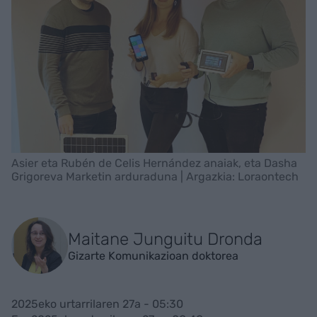
Asier eta Rubén de Celis Hernández anaiak, eta Dasha
Grigoreva Marketin arduraduna | Argazkia: Loraontech
Maitane Junguitu Dronda
Gizarte Komunikazioan doktorea
2025eko urtarrilaren 27a - 05:30